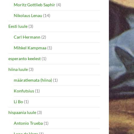
Moritz Gottlieb Saphir
(4)
Nikolaus Lenau
(14)
Eesti luule
(3)
Carl Hermann
(2)
Mihkel Kampmaa
(1)
esperanto keelest
(1)
hiina luule
(3)
määratlemata (hiina)
(1)
Konfutsius
(1)
Li Bo
(1)
hispaania luule
(3)
Antonio Trueba
(1)
Lope de Vega
(1)