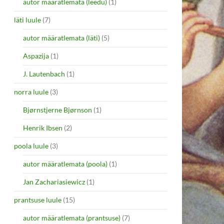
autor määratlemata (leedu)
(1)
läti luule
(7)
autor määratlemata (läti)
(5)
Aspazija
(1)
J. Lautenbach
(1)
norra luule
(3)
Bjørnstjerne Bjørnson
(1)
Henrik Ibsen
(2)
poola luule
(3)
autor määratlemata (poola)
(1)
Jan Zachariasiewicz
(1)
prantsuse luule
(15)
autor määratlemata (prantsuse)
(7)