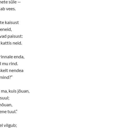
nete süle
—
ab vees.
te kaisust
eneid,
vad paisust:
kattis neid.
innale enda,
l mu rind.
skelt nendea
 mind?”
 ma, kuis jõuan,
suul;
 nõuan,
ene tuul.”
l vilgub;