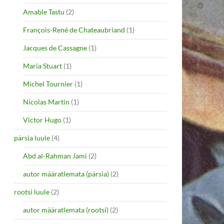
Amable Tastu
(2)
François-René de Chateaubriand
(1)
Jacques de Cassagne
(1)
Maria Stuart
(1)
Michel Tournier
(1)
Nicolas Martin
(1)
Victor Hugo
(1)
pärsia luule
(4)
Abd al-Rahman Jami
(2)
autor määratlemata (pärsia)
(2)
rootsi luule
(2)
autor määratlemata (rootsi)
(2)