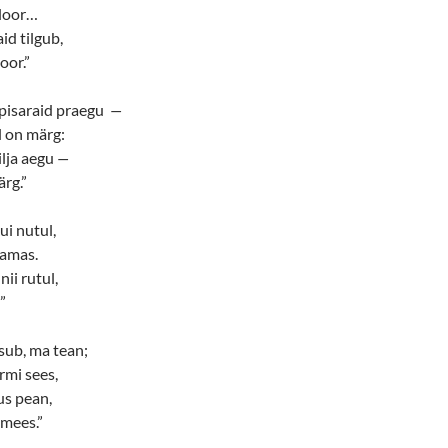
uloor…
aid tilgub,
oor.”
t pisaraid praegu
—
l on märg:
ilja aegu
—
ärg.”
ui nutul,
hamas.
ii rutul,
”
ub, ma tean;
rmi sees,
us pean,
 mees.”