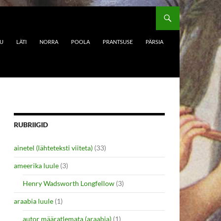
DU
LÄTI
NORRA
POOLA
PRANTSUSE
PÄRSIA
RUBRIIGID
ainetel (lähteteksti viiteta)
(33)
ameerika luule
(3)
Henry Wadsworth Longfellow
(3)
araabia luule
(1)
autor määratlemata (araabia)
(1)