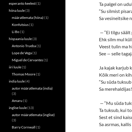
esperanto keelest
(1)
Ta palgel on ud
hiina luule
(3)
“Su silmist pisar
määratlemata (hiina)
(1)
Sa vesineitsike n
Konfutsius
(1)
Li Bo
(1)
—
“Ei tilgu sääl
hispaania luule
(3)
Ehk silm mul kül
Antonio Trueba
(1)
Veest tulin ma h
Lope de Vega
(1)
See
—
selle tagaj
Miguel de Cervantes
(1)
iiri luule
(1)
Ja kajak karjub k
Thomas Moore
(1)
Kõik meri on ki
india luule
(4)
“Su süda tuksub n
autor määratlemata (india)
Sa merehaldijas!
(3)
Amaru
(1)
—
“Mu süda tuks
inglise luule
(13)
Ta tuksub, kui to
autor määratlemata (inglise)
Sest et sind kais
(3)
Sa asrmas, kallis
Barry Cornwall
(1)