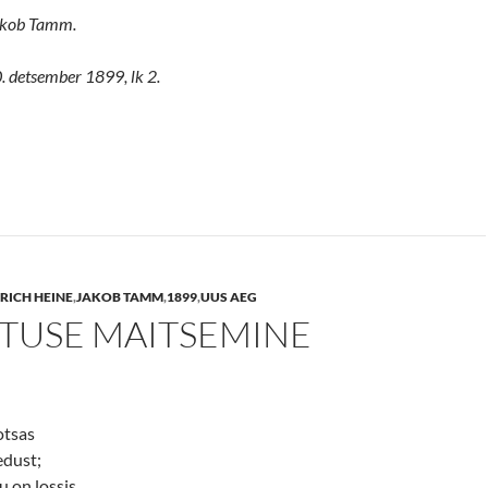
Jakob Tamm.
. detsember 1899, lk 2.
RICH HEINE
,
JAKOB TAMM
,
1899
,
UUS AEG
TUSE MAITSEMINE
otsas
edust;
u on lossis,