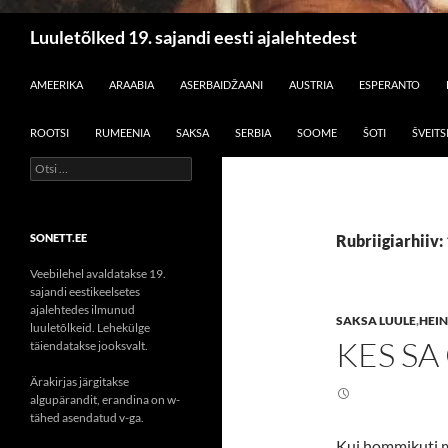
Otsi
Luuletõlked 19. sajandi eesti ajalehtedest
LIIGU SISU JUURDE
AMEERIKA
ARAABIA
ASERBAIDŽAANI
AUSTRIA
ESPERANTO
ROOTSI
RUMEENIA
SAKSA
SERBIA
SOOME
ŠOTI
ŠVEITS
Otsi:
SONETT.EE
Rubriigiarhiiv:
Veebilehel avaldatakse 19.
sajandi eestikeelsetes
ajalehtedes ilmunud
SAKSA LUULE
,
HEIN
luuletõlkeid. Lehekülge
KES SA
täiendatakse jooksvalt.
Ärakirjas järgitakse
algupärandit, erandina on w-
tähed asendatud v-ga.
Kui hommikuti