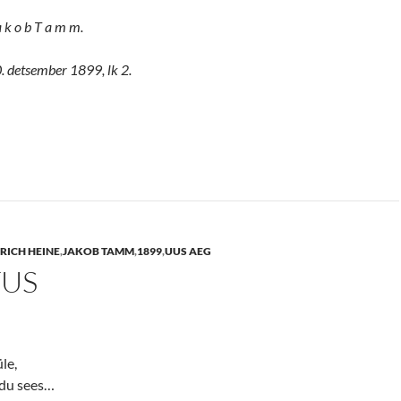
a k o b T a m m.
. detsember 1899, lk 2.
RICH HEINE
,
JAKOB TAMM
,
1899
,
UUS AEG
TUS
le,
udu sees…