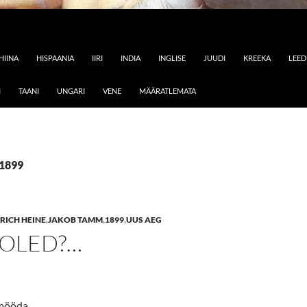
HIINA
HISPAANIA
IIRI
INDIA
INGLISE
JUUDI
KREEKA
LEE
I
TAANI
UNGARI
VENE
MÄÄRATLEMATA
 1899
RICH HEINE
,
JAKOB TAMM
,
1899
,
UUS AEG
 OLED?…
 mööda