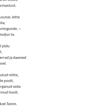
armastust.
sutas Jette
lia;
uningunde,
—
uljus ta.
li pidu
l,
errad ja daamed
sel.
utud mitte,
de poolt,
ärganud seda
nnud hoolt.
Jakob Tamm.