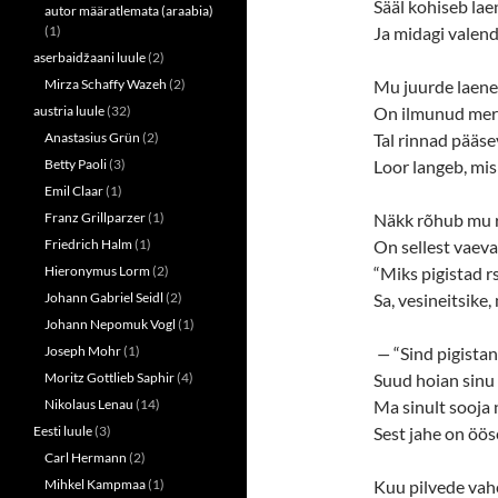
n
e
Sääl kohiseb lae
autor määratlemata (araabia)
s
n
(1)
Ja midagi valend
i
s
n
i
aserbaidžaani luule
(2)
n
n
e
n
Mirza Schaffy Wazeh
(2)
Mu juurde laene
w
e
w
w
austria luule
(32)
On ilmunud mer
i
w
n
i
Anastasius Grün
(2)
Tal rinnad pääse
d
n
o
d
Betty Paoli
(3)
Loor langeb, mis 
w
o
Emil Claar
(1)
)
w
)
Franz Grillparzer
(1)
Näkk rõhub mu r
Friedrich Halm
(1)
On sellest vaeva
Hieronymus Lorm
(2)
“Miks pigistad r
Johann Gabriel Seidl
(2)
Sa, vesineitsike,
Johann Nepomuk Vogl
(1)
Joseph Mohr
(1)
—
“Sind pigistan
Moritz Gottlieb Saphir
(4)
Suud hoian sinu 
Nikolaus Lenau
(14)
Ma sinult sooja
Eesti luule
(3)
Sest jahe on öös
Carl Hermann
(2)
Mihkel Kampmaa
(1)
Kuu pilvede vahe