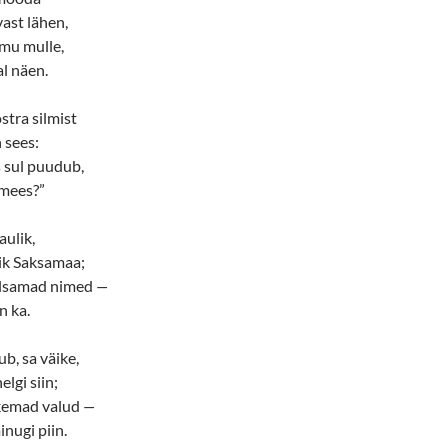
ast lähen,
õmu mulle,
l näen.
stra silmist
 sees:
s sul puudub,
 mees?”
aulik,
ik Saksamaa;
ulsamad nimed
—
n ka.
b, sa väike,
lgi siin;
skemad valud
—
inugi piin.