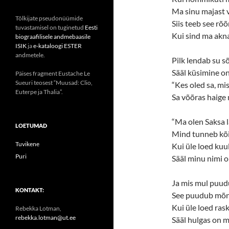
Ma sinu majast v
Tõlkijate pseudonüümide
Siis teeb see rõ
tuvastamisel on tuginetud
Eesti
Kui sind ma akna
biograafilisele andmebaasile
ISIK
ja
e-kataloogi ESTER
andmetele.
Pilk lendab su sõ
Sääl küsimine on
Päises fragment Eustache Le
Sueuri teosest “Muusad: Clio,
“Kes oled sa, mi
Euterpe ja Thalia”.
Sa võõras haige
“Ma olen Saksa l
LOETUMAD
Mind tunneb kõ
Tuvikene
Kui üle loed ku
Puri
Sääl minu nimi o
Ja mis mul puudu
KONTAKT:
See puudub mõne
Kui üle loed ra
Rebekka Lotman,
rebekka.lotman@ut.ee
Sääl hulgas on m