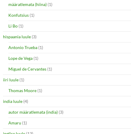
määratlemata (hiina)
(1)
Konfutsius
(1)
Li Bo
(1)
hispaania luule
(3)
Antonio Trueba
(1)
Lope de Vega
(1)
Miguel de Cervantes
(1)
iiri luule
(1)
Thomas Moore
(1)
india luule
(4)
autor määratlemata (india)
(3)
Amaru
(1)
inglise luule
(13)