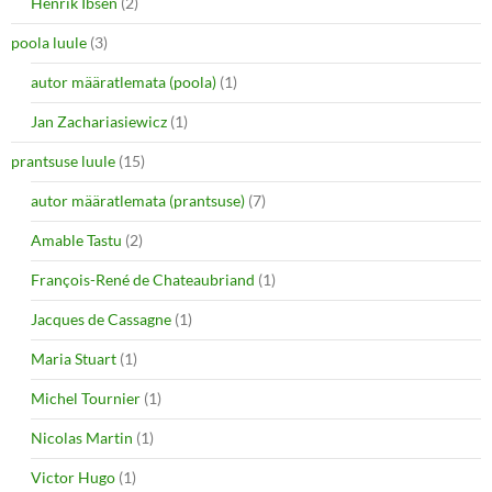
Henrik Ibsen
(2)
poola luule
(3)
autor määratlemata (poola)
(1)
Jan Zachariasiewicz
(1)
prantsuse luule
(15)
autor määratlemata (prantsuse)
(7)
Amable Tastu
(2)
François-René de Chateaubriand
(1)
Jacques de Cassagne
(1)
Maria Stuart
(1)
Michel Tournier
(1)
Nicolas Martin
(1)
Victor Hugo
(1)