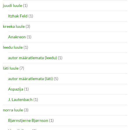
juudi luule
(1)
Itzhak Feld
(1)
kreeka luule
(3)
Anakreon
(1)
leedu luule
(1)
autor määratlemata (leedu)
(1)
läti luule
(7)
autor määratlemata (läti)
(5)
Aspazija
(1)
J. Lautenbach
(1)
norra luule
(3)
Bjørnstjerne Bjørnson
(1)