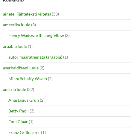
T
F
w
a
i
c
ainetel (lähteteksti viiteta)
(33)
t
e
t
b
e
o
ameerika luule
(3)
r
o
(
k
O
(
Henry Wadsworth Longfellow
(3)
p
O
e
p
araabia luule
n
(1)
e
s
n
i
s
autor määratlemata (araabia)
(1)
n
i
n
n
e
n
aserbaidžaani luule
(2)
w
e
w
w
i
w
Mirza Schaffy Wazeh
(2)
n
i
d
n
o
d
austria luule
(32)
w
o
)
w
Anastasius Grün
(2)
)
Betty Paoli
(3)
Emil Claar
(1)
Franz Grillparzer
(1)