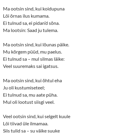
Ma ootsin sind, kui koidupuna
Löi õrnas ilus kumama.
Ei tulnud sa, ei pidan’d sõna.
Ma lootsin: Saad ju tulema.
Ma ootsin sind, kui lõunas päike.
Mu kõrgem püüd, mu paelus.
Ei tulnud sa – mul silmas läike:
Veel suuremaks sai igatsus.
Ma ootsin sind, kui õhtul eha
Ju oli kustumiseteel;
Ei tulnud sa, mu aate püha.
Mul oli lootust siisgi veel.
Veel ootsin sind, kui selgelt kuule
Löi tiivad üle ilmamaa.
Siis tulid sa – su väike suuke