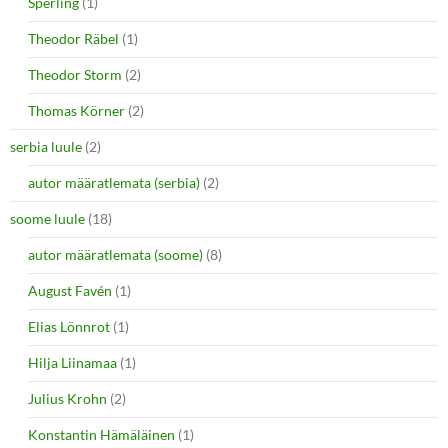
Sperling
(1)
Theodor Räbel
(1)
Theodor Storm
(2)
Thomas Körner
(2)
serbia luule
(2)
autor määratlemata (serbia)
(2)
soome luule
(18)
autor määratlemata (soome)
(8)
August Favén
(1)
Elias Lönnrot
(1)
Hilja Liinamaa
(1)
Julius Krohn
(2)
Konstantin Hämäläinen
(1)