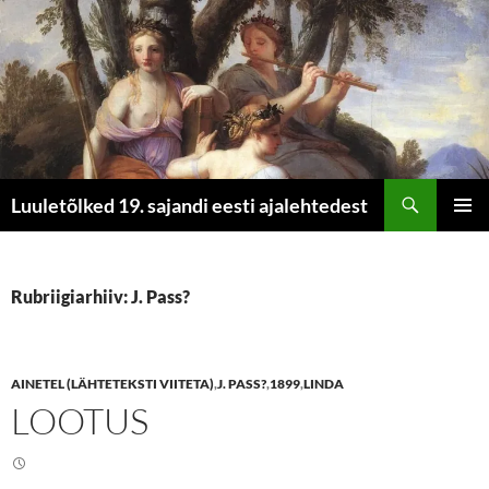
Otsi
Luuletõlked 19. sajandi eesti ajalehtedest
LIIGU
PEAME
SISU
JUURDE
Rubriigiarhiiv: J. Pass?
AINETEL (LÄHTETEKSTI VIITETA)
,
J. PASS?
,
1899
,
LINDA
LOOTUS