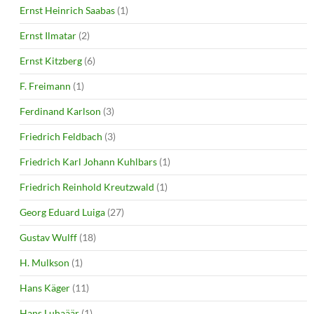
Ernst Heinrich Saabas
(1)
Ernst Ilmatar
(2)
Ernst Kitzberg
(6)
F. Freimann
(1)
Ferdinand Karlson
(3)
Friedrich Feldbach
(3)
Friedrich Karl Johann Kuhlbars
(1)
Friedrich Reinhold Kreutzwald
(1)
Georg Eduard Luiga
(27)
Gustav Wulff
(18)
H. Mulkson
(1)
Hans Käger
(11)
Hans Luhaäär
(1)