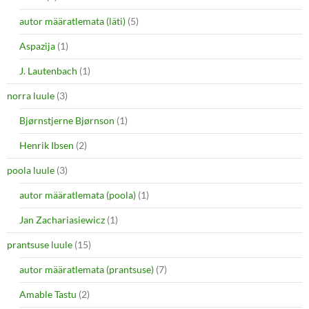
autor määratlemata (läti)
(5)
Aspazija
(1)
J. Lautenbach
(1)
norra luule
(3)
Bjørnstjerne Bjørnson
(1)
Henrik Ibsen
(2)
poola luule
(3)
autor määratlemata (poola)
(1)
Jan Zachariasiewicz
(1)
prantsuse luule
(15)
autor määratlemata (prantsuse)
(7)
Amable Tastu
(2)