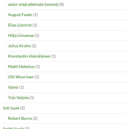
autor määratlemata (soome)
(8)
August Favén
(1)
Elias Lönnrot
(1)
Hilja Liinamaa
(1)
Julius Krohn
(2)
Konstantin Hämäläinen
(1)
Matti Helenius
(1)
Olli Wuorinen
(1)
Vainö
(1)
Yrjö Veijola
(1)
šoti luule
(2)
Robert Burns
(2)
šveitsi luule
(3)