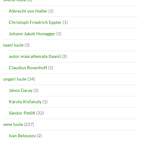
Albrecht von Haller
(1)
Christoph Friedrich Eppler
(1)
Johann Jakob Honegger
(1)
taani luule
(3)
autor määratlemata (taani)
(2)
Claudius Rosenhoff
(1)
ungari luule
(34)
János Garay
(1)
Károly Kisfaludy
(1)
Sándor Petőfi
(32)
vene luule
(227)
Ivan Belousov
(2)