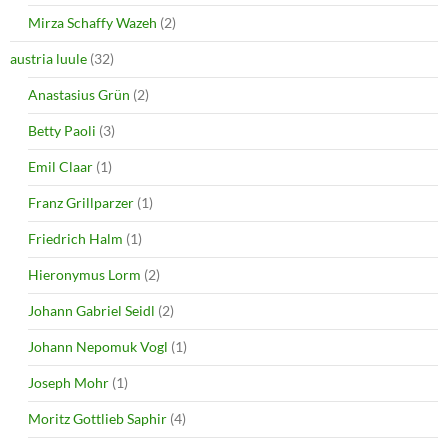
w
w
i
w
Mirza Schaffy Wazeh
(2)
n
i
d
n
o
d
austria luule
(32)
w
o
)
w
Anastasius Grün
(2)
)
Betty Paoli
(3)
Emil Claar
(1)
Franz Grillparzer
(1)
Friedrich Halm
(1)
Hieronymus Lorm
(2)
Johann Gabriel Seidl
(2)
Johann Nepomuk Vogl
(1)
Joseph Mohr
(1)
Moritz Gottlieb Saphir
(4)