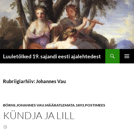
Otsi
Luuletõlked 19. sajandi eesti ajalehtedest
LIIGU
PEAME
SISU
JUURDE
Rubriigiarhiiv: Johannes Vau
BÖRNS
,
JOHANNES VAU
,
MÄÄRATLEMATA
,
1893
,
POSTIMEES
KÜNDJA JA LILL