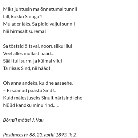
Miks juhtusin ma õnnetumal tunnil
Lill, kokku Sinuga?!
Mu ader läks. Sa pidid valjul sunnil
Nii hirmsalt surema!
Sa tõstsid õitsval, nooruslikul ilul
Veel alles mullast pääd…
Sääl tuli surm, ja külmal vilul
Ta riisus Sind, nii hääd!
Oh anna andeks, kuldne aasaehe.
– Ei saanud päästa Sind!…
Kuid mälestuseks Sinult närtsind lehe
Nüüd kandku minu rind…..
Bõrns’i mõttel J. Vau
Postimees nr 88, 23. aprill 1893, lk 2.