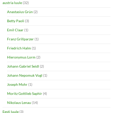
o
d
austria luule
(32)
w
o
)
w
Anastasius Grün
(2)
)
Betty Paoli
(3)
Emil Claar
(1)
Franz Grillparzer
(1)
Friedrich Halm
(1)
Hieronymus Lorm
(2)
Johann Gabriel Seidl
(2)
Johann Nepomuk Vogl
(1)
Joseph Mohr
(1)
Moritz Gottlieb Saphir
(4)
Nikolaus Lenau
(14)
Eesti luule
(3)