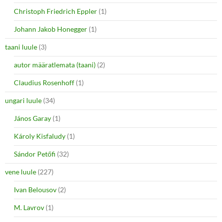
Christoph Friedrich Eppler
(1)
Johann Jakob Honegger
(1)
taani luule
(3)
autor määratlemata (taani)
(2)
Claudius Rosenhoff
(1)
ungari luule
(34)
János Garay
(1)
Károly Kisfaludy
(1)
Sándor Petőfi
(32)
vene luule
(227)
Ivan Belousov
(2)
M. Lavrov
(1)