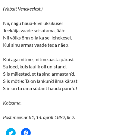
(Vabalt Venekeelest.)
Nii, nagu haua-kivil üksikusel
Teekäija vaade seisatama jääb:
Nii võiks õnn olla ka sel lehekesel,
Kui sinu armas vaade teda näeb!
Kui aga mitme, mitme aasta pärast
Sa loed, kuis laulik oli unistan’d.
Siis mälestad, et ta sind armastan’d.
Siis mõtle: Ta on lahkun’d ilma kärast
Siin on ta oma südant hauda pann’d!
Kotsama.
Postimees nr 81, 14. aprill 1892, lk 2.
C
C