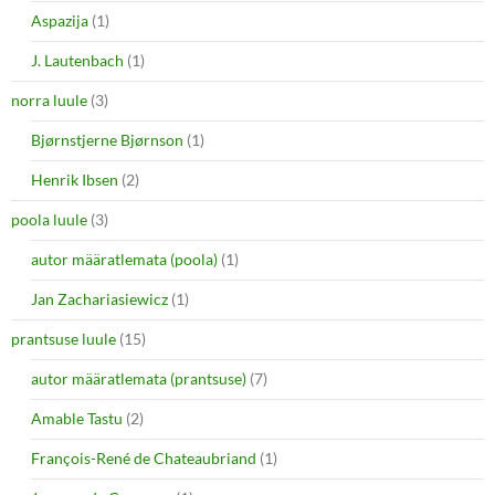
Aspazija
(1)
J. Lautenbach
(1)
norra luule
(3)
Bjørnstjerne Bjørnson
(1)
Henrik Ibsen
(2)
poola luule
(3)
autor määratlemata (poola)
(1)
Jan Zachariasiewicz
(1)
prantsuse luule
(15)
autor määratlemata (prantsuse)
(7)
Amable Tastu
(2)
François-René de Chateaubriand
(1)