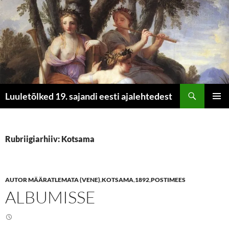
Otsi
Luuletõlked 19. sajandi eesti ajalehtedest
LIIGU
PEAME
SISU
JUURDE
Rubriigiarhiiv: Kotsama
AUTOR MÄÄRATLEMATA (VENE)
,
KOTSAMA
,
1892
,
POSTIMEES
ALBUMISSE