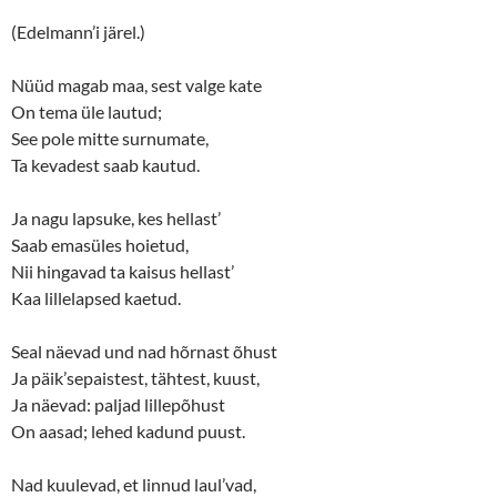
(Edelmann’i järel.)
Nüüd magab maa, sest valge kate
On tema üle lautud;
See pole mitte surnumate,
Ta kevadest saab kautud.
Ja nagu lapsuke, kes hellast’
Saab emasüles hoietud,
Nii hingavad ta kaisus hellast’
Kaa lillelapsed kaetud.
Seal näevad und nad hõrnast õhust
Ja päik’sepaistest, tähtest, kuust,
Ja näevad: paljad lillepõhust
On aasad; lehed kadund puust.
Nad kuulevad, et linnud laul’vad,