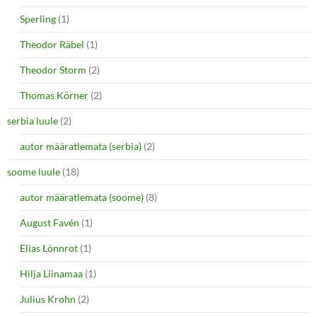
Sperling
(1)
Theodor Räbel
(1)
Theodor Storm
(2)
Thomas Körner
(2)
serbia luule
(2)
autor määratlemata (serbia)
(2)
soome luule
(18)
autor määratlemata (soome)
(8)
August Favén
(1)
Elias Lönnrot
(1)
Hilja Liinamaa
(1)
Julius Krohn
(2)