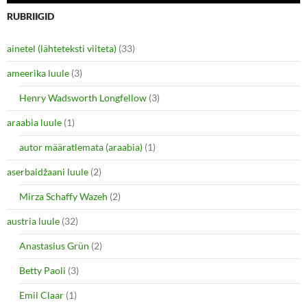
o
o
n
n
RUBRIIGID
T
F
w
a
i
c
ainetel (lähteteksti viiteta)
(33)
t
e
t
b
e
o
ameerika luule
(3)
r
o
(
k
O
(
Henry Wadsworth Longfellow
(3)
p
O
e
p
araabia luule
n
(1)
e
s
n
i
s
autor määratlemata (araabia)
(1)
n
i
n
n
e
n
aserbaidžaani luule
(2)
w
e
w
w
i
w
Mirza Schaffy Wazeh
(2)
n
i
d
n
o
d
austria luule
(32)
w
o
)
w
Anastasius Grün
(2)
)
Betty Paoli
(3)
Emil Claar
(1)