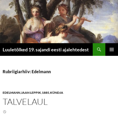
Otsi
Luuletõlked 19. sajandi eesti ajalehtedest
LIIGU
PEAME
SISU
JUURDE
Rubriigiarhiiv: Edelmann
EDELMANN
,
JAAN LEPPIK
,
1885
,
KÜNDJA
TALVELAUL