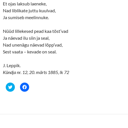
Et ojas laksub laeneke,
Nad liblikate juttu kuulvad,
Ja sumiseb meelinnuke.
Nüüd lillekesed pead kaa tõst’vad
Ja näevad ilu siin ja seal,
Nad unenägu näevad lõpp’vad,
Sest vaata – kevade on seal.
J. Leppik.
Kündja nr. 12, 20. märts 1885, lk 72
C
C
l
l
i
i
c
c
k
k
t
t
o
o
s
s
h
h
a
a
r
r
e
e