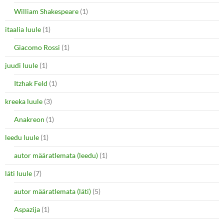
William Shakespeare
(1)
itaalia luule
(1)
Giacomo Rossi
(1)
juudi luule
(1)
Itzhak Feld
(1)
kreeka luule
(3)
Anakreon
(1)
leedu luule
(1)
autor määratlemata (leedu)
(1)
läti luule
(7)
autor määratlemata (läti)
(5)
Aspazija
(1)