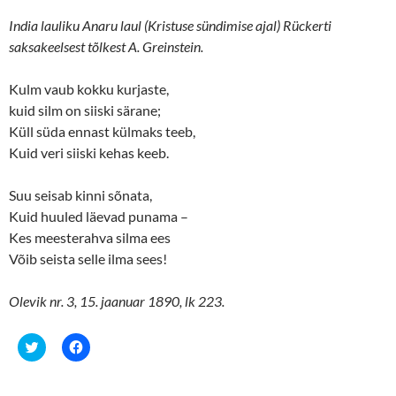
India lauliku Anaru laul (Kristuse sündimise ajal) Rückerti
saksakeelsest tõlkest A. Greinstein.
Kulm vaub kokku kurjaste,
kuid silm on siiski särane;
Küll süda ennast külmaks teeb,
Kuid veri siiski kehas keeb.
Suu seisab kinni sõnata,
Kuid huuled läevad punama –
Kes meesterahva silma ees
Võib seista selle ilma sees!
Olevik nr. 3, 15. jaanuar 1890, lk 223.
C
C
l
l
i
i
c
c
k
k