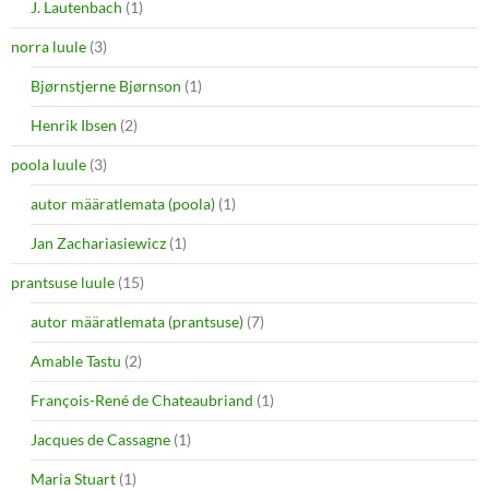
J. Lautenbach
(1)
norra luule
(3)
Bjørnstjerne Bjørnson
(1)
Henrik Ibsen
(2)
poola luule
(3)
autor määratlemata (poola)
(1)
Jan Zachariasiewicz
(1)
prantsuse luule
(15)
autor määratlemata (prantsuse)
(7)
Amable Tastu
(2)
François-René de Chateaubriand
(1)
Jacques de Cassagne
(1)
Maria Stuart
(1)