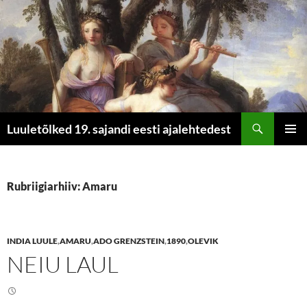
Otsi
Luuletõlked 19. sajandi eesti ajalehtedest
LIIGU
PEAME
SISU
JUURDE
Rubriigiarhiiv: Amaru
INDIA LUULE
,
AMARU
,
ADO GRENZSTEIN
,
1890
,
OLEVIK
NEIU LAUL