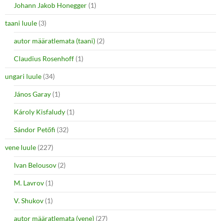
Johann Jakob Honegger
(1)
taani luule
(3)
autor määratlemata (taani)
(2)
Claudius Rosenhoff
(1)
ungari luule
(34)
János Garay
(1)
Károly Kisfaludy
(1)
Sándor Petőfi
(32)
vene luule
(227)
Ivan Belousov
(2)
M. Lavrov
(1)
V. Shukov
(1)
autor määratlemata (vene)
(27)