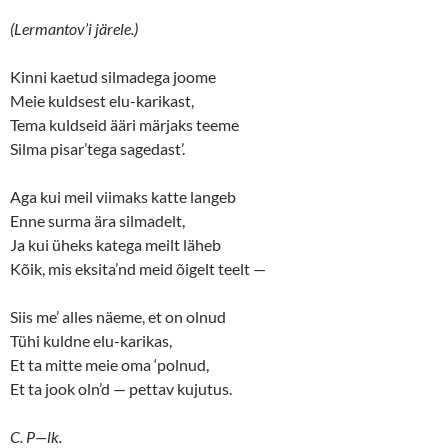
(Lermantov’i järele.)
Kinni kaetud silmadega joome
Meie kuldsest elu-karikast,
Tema kuldseid ääri märjaks teeme
Silma pisar’tega sagedast’.
Aga kui meil viimaks katte langeb
Enne surma ära silmadelt,
Ja kui üheks katega meilt läheb
Kõik, mis eksita’nd meid õigelt teelt —
Siis me’ alles näeme, et on olnud
Tühi kuldne elu-karikas,
Et ta mitte meie oma ‘polnud,
Et ta jook oln’d — pettav kujutus.
C. P—lk.