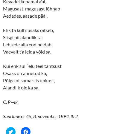
n
i
Kevadel kenamal a’al,
n
n
Magusast, magusast lõhnab
e
n
w
e
Aedades, aasade pääl.
w
w
i
w
n
i
d
n
Ehk ta küll ilusaks õitseb,
o
d
w
o
Siisgi nii alandlik ta:
)
w
)
Lehtede alla end peidab,
Vaevalt t’a leida võid sa.
Kui ehk sull’ elu teel tähtsust
Osaks on annetud ka,
Põlga niisama siis uhkust,
Alandlik ole ka sa.
C. P—lk.
Saarlane nr 45, 8. november 1894, lk 2.
C
C