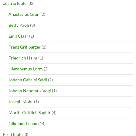
o
d
austria luule
(32)
w
o
)
w
Anastasius Grün
(2)
)
Betty Paoli
(3)
Emil Claar
(1)
Franz Grillparzer
(1)
Friedrich Halm
(1)
Hieronymus Lorm
(2)
Johann Gabriel Seidl
(2)
Johann Nepomuk Vogl
(1)
Joseph Mohr
(1)
Moritz Gottlieb Saphir
(4)
Nikolaus Lenau
(14)
Eesti luule
(3)