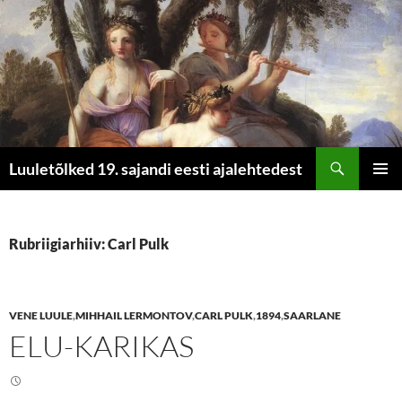
Otsi
Luuletõlked 19. sajandi eesti ajalehtedest
LIIGU
PEAME
SISU
JUURDE
Rubriigiarhiiv: Carl Pulk
VENE LUULE
,
MIHHAIL LERMONTOV
,
CARL PULK
,
1894
,
SAARLANE
ELU-KARIKAS