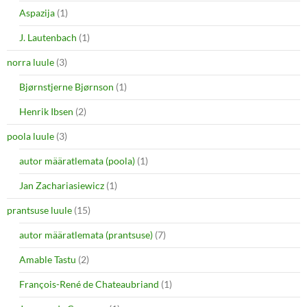
Aspazija
(1)
J. Lautenbach
(1)
norra luule
(3)
Bjørnstjerne Bjørnson
(1)
Henrik Ibsen
(2)
poola luule
(3)
autor määratlemata (poola)
(1)
Jan Zachariasiewicz
(1)
prantsuse luule
(15)
autor määratlemata (prantsuse)
(7)
Amable Tastu
(2)
François-René de Chateaubriand
(1)