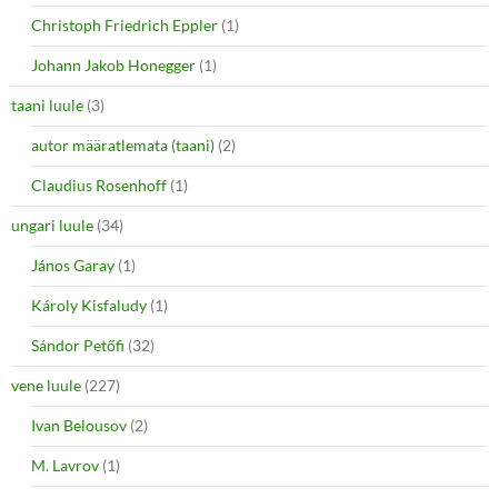
Christoph Friedrich Eppler
(1)
Johann Jakob Honegger
(1)
taani luule
(3)
autor määratlemata (taani)
(2)
Claudius Rosenhoff
(1)
ungari luule
(34)
János Garay
(1)
Károly Kisfaludy
(1)
Sándor Petőfi
(32)
vene luule
(227)
Ivan Belousov
(2)
M. Lavrov
(1)