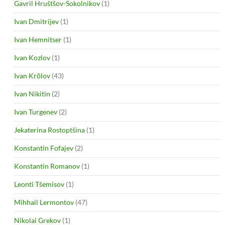
Gavril Hruštšov-Sokolnikov
(1)
Ivan Dmitrijev
(1)
Ivan Hemnitser
(1)
Ivan Kozlov
(1)
Ivan Krõlov
(43)
Ivan Nikitin
(2)
Ivan Turgenev
(2)
Jekaterina Rostoptšina
(1)
Konstantin Fofajev
(2)
Konstantin Romanov
(1)
Leonti Tšemisov
(1)
Mihhail Lermontov
(47)
Nikolai Grekov
(1)