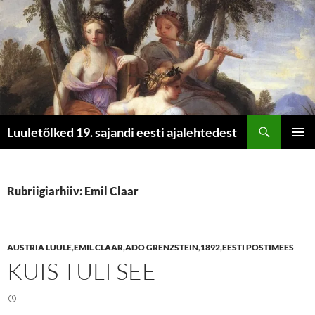
Otsi
Luuletõlked 19. sajandi eesti ajalehtedest
LIIGU
PEAME
SISU
JUURDE
Rubriigiarhiiv: Emil Claar
AUSTRIA LUULE
,
EMIL CLAAR
,
ADO GRENZSTEIN
,
1892
,
EESTI POSTIMEES
KUIS TULI SEE