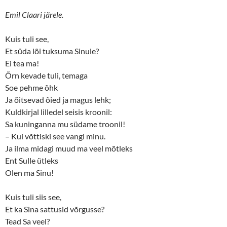
Emil Claari järele.
Kuis tuli see,
Et süda lõi tuksuma Sinule?
Ei tea ma!
Õrn kevade tuli, temaga
Soe pehme õhk
Ja õitsevad õied ja magus lehk;
Kuldkirjal lilledel seisis kroonil:
Sa kuninganna mu südame troonil!
– Kui võttiski see vangi minu.
Ja ilma midagi muud ma veel mõtleks
Ent Sulle ütleks
Olen ma Sinu!
Kuis tuli siis see,
Et ka Sina sattusid võrgusse?
Tead Sa veel?