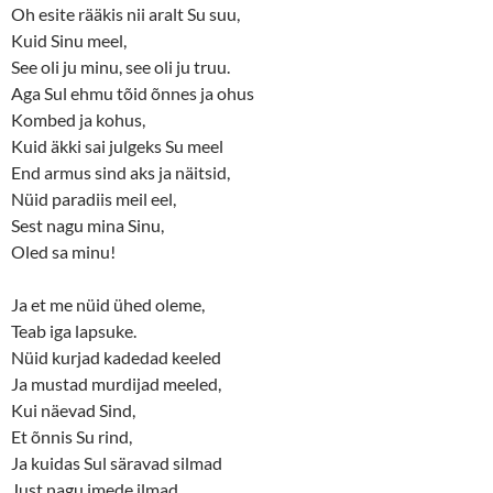
Oh esite rääkis nii aralt Su suu,
Kuid Sinu meel,
See oli ju minu, see oli ju truu.
Aga Sul ehmu tõid õnnes ja ohus
Kombed ja kohus,
Kuid äkki sai julgeks Su meel
End armus sind aks ja näitsid,
Nüid paradiis meil eel,
Sest nagu mina Sinu,
Oled sa minu!
Ja et me nüid ühed oleme,
Teab iga lapsuke.
Nüid kurjad kadedad keeled
Ja mustad murdijad meeled,
Kui näevad Sind,
Et õnnis Su rind,
Ja kuidas Sul säravad silmad
Just nagu imede ilmad,