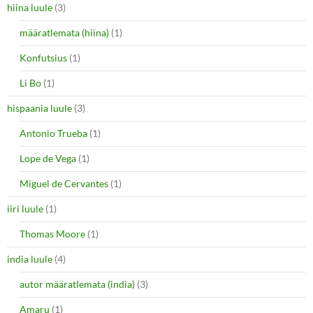
hiina luule
(3)
määratlemata (hiina)
(1)
Konfutsius
(1)
Li Bo
(1)
hispaania luule
(3)
Antonio Trueba
(1)
Lope de Vega
(1)
Miguel de Cervantes
(1)
iiri luule
(1)
Thomas Moore
(1)
india luule
(4)
autor määratlemata (india)
(3)
Amaru
(1)