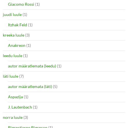
Giacomo Rossi
(1)
juudi luule
(1)
Itzhak Feld
(1)
kreeka luule
(3)
Anakreon
(1)
leedu luule
(1)
autor määratlemata (leedu)
(1)
läti luule
(7)
autor määratlemata (läti)
(5)
Aspazija
(1)
J. Lautenbach
(1)
norra luule
(3)
Bjørnstjerne Bjørnson
(1)