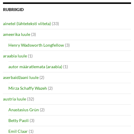
e
e
o
o
n
n
RUBRIIGID
T
F
w
a
i
c
ainetel (lähteteksti viiteta)
(33)
t
e
t
b
e
o
ameerika luule
(3)
r
o
(
k
O
(
Henry Wadsworth Longfellow
(3)
p
O
e
p
araabia luule
n
(1)
e
s
n
i
s
autor määratlemata (araabia)
(1)
n
i
n
n
e
n
aserbaidžaani luule
(2)
w
e
w
w
i
w
Mirza Schaffy Wazeh
(2)
n
i
d
n
o
d
austria luule
(32)
w
o
)
w
Anastasius Grün
(2)
)
Betty Paoli
(3)
Emil Claar
(1)