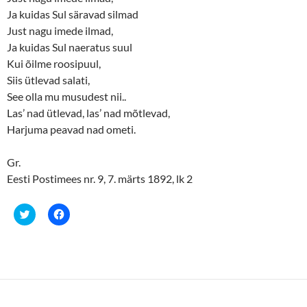
Ja kuidas Sul säravad silmad
Just nagu imede ilmad,
Ja kuidas Sul naeratus suul
Kui õilme roosipuul,
Siis ütlevad salati,
See olla mu musudest nii..
Las’ nad ütlevad, las’ nad mõtlevad,
Harjuma peavad nad ometi.
Gr.
Eesti Postimees nr. 9, 7. märts 1892, lk 2
C
C
l
l
i
i
c
c
k
k
t
t
o
o
s
s
h
h
a
a
r
r