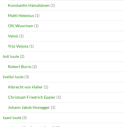
Konstantin Hämäläinen
(1)
Matti Helenius
(1)
Olli Wuorinen
(1)
Vainö
(1)
Yrjö Veijola
(1)
šoti luule
(2)
Robert Burns
(2)
šveitsi luule
(3)
Albrecht von Haller
(1)
Christoph Friedrich Eppler
(1)
Johann Jakob Honegger
(1)
taani luule
(3)