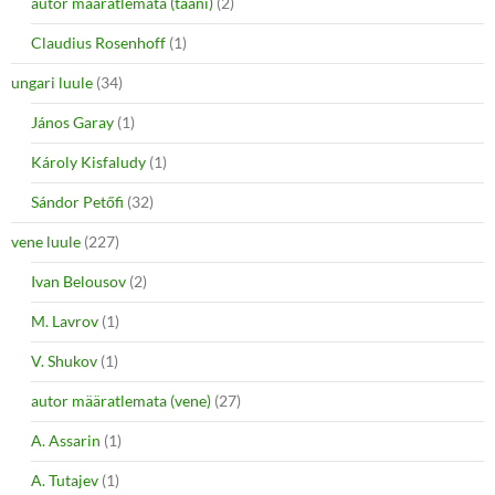
autor määratlemata (taani)
(2)
Claudius Rosenhoff
(1)
ungari luule
(34)
János Garay
(1)
Károly Kisfaludy
(1)
Sándor Petőfi
(32)
vene luule
(227)
Ivan Belousov
(2)
M. Lavrov
(1)
V. Shukov
(1)
autor määratlemata (vene)
(27)
A. Assarin
(1)
A. Tutajev
(1)