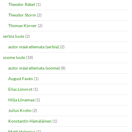
Theodor Räbel
(1)
Theodor Storm
(2)
Thomas Körner
(2)
serbia luule
(2)
autor määratlemata (serbia)
(2)
soome luule
(18)
autor määratlemata (soome)
(8)
August Favén
(1)
Elias Lönnrot
(1)
Hilja Liinamaa
(1)
Julius Krohn
(2)
Konstantin Hämäläinen
(1)
Matti Helenius
(1)