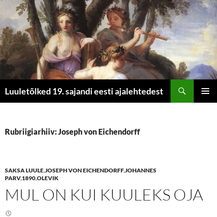
Otsi
Luuletõlked 19. sajandi eesti ajalehtedest
LIIGU
PEAME
SISU
JUURDE
Rubriigiarhiiv: Joseph von Eichendorff
SAKSA LUULE
,
JOSEPH VON EICHENDORFF
,
JOHANNES
PARV
,
1890
,
OLEVIK
MUL ON KUI KUULEKS OJA