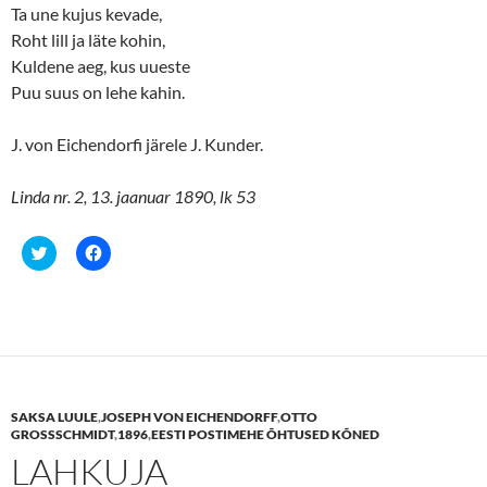
)
Ta une kujus kevade,
Roht lill ja läte kohin,
Kuldene aeg, kus uueste
Puu suus on lehe kahin.
J. von Eichendorfi järele J. Kunder.
Linda nr. 2, 13. jaanuar 1890, lk 53
C
C
l
l
i
i
c
c
k
k
t
t
o
o
s
s
h
h
a
a
r
r
e
e
SAKSA LUULE
,
JOSEPH VON EICHENDORFF
,
OTTO
o
o
n
n
GROSSSCHMIDT
,
1896
,
EESTI POSTIMEHE ÕHTUSED KÕNED
T
F
LAHKUJA
w
a
i
c