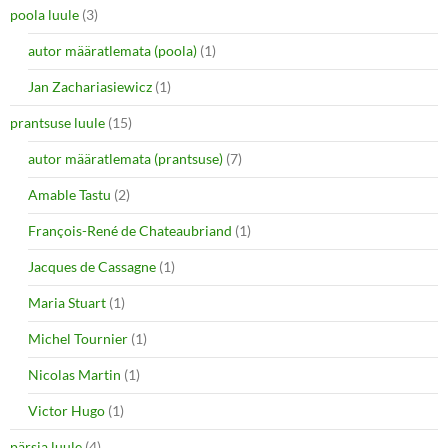
poola luule
(3)
autor määratlemata (poola)
(1)
Jan Zachariasiewicz
(1)
prantsuse luule
(15)
autor määratlemata (prantsuse)
(7)
Amable Tastu
(2)
François-René de Chateaubriand
(1)
Jacques de Cassagne
(1)
Maria Stuart
(1)
Michel Tournier
(1)
Nicolas Martin
(1)
Victor Hugo
(1)
pärsia luule
(4)