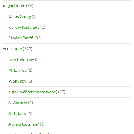
ungari luule
(34)
János Garay
(1)
Károly Kisfaludy
(1)
Sándor Petőfi
(32)
vene luule
(227)
Ivan Belousov
(2)
M. Lavrov
(1)
V. Shukov
(1)
autor määratlemata (vene)
(27)
A. Assarin
(1)
A. Tutajev
(1)
Abram Gutman?
(1)