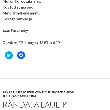
Mul on kui ootaks aias,
Kus tuttav iga puu,
Mind armukene ammu,
Kes aga surnud ju …
Jaan Parve tõlge.
Olevik nr. 32, 6. august 1890, lk 820.
C
C
l
l
i
i
c
c
k
k
t
t
o
o
s
s
h
h
a
a
r
r
e
e
SAKSA LUULE
,
JOSEPH VON EICHENDORFF
,
ANTON
o
o
n
n
SUURKASK
,
1896
,
LINDA
T
F
RÄNDAJA LAULIK
w
a
i
c
t
e