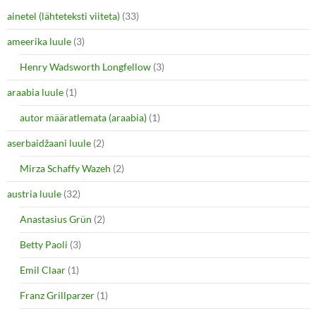
w
a
i
c
ainetel (lähteteksti viiteta)
(33)
t
e
t
b
e
o
ameerika luule
(3)
r
o
(
k
O
(
Henry Wadsworth Longfellow
(3)
p
O
e
p
araabia luule
n
(1)
e
s
n
i
s
autor määratlemata (araabia)
(1)
n
i
n
n
e
n
aserbaidžaani luule
(2)
w
e
w
w
i
w
Mirza Schaffy Wazeh
(2)
n
i
d
n
o
d
austria luule
(32)
w
o
)
w
Anastasius Grün
(2)
)
Betty Paoli
(3)
Emil Claar
(1)
Franz Grillparzer
(1)