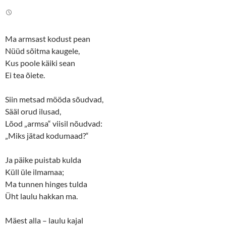
t
e
t
b
e
o
r
o
(
k
O
(
Ma armsast kodust pean
p
O
e
p
Nüüd sõitma kaugele,
n
e
s
n
Kus poole käiki sean
i
s
n
i
Ei tea õiete.
n
n
e
n
w
e
Siin metsad mööda sõudvad,
w
w
i
w
Sääl orud ilusad,
n
i
d
n
Lõod „armsa“ viisil nõudvad:
o
d
w
o
„Miks jätad kodumaad?“
)
w
)
Ja päike puistab kulda
Küll üle ilmamaa;
Ma tunnen hinges tulda
Üht laulu hakkan ma.
Mäest alla – laulu kajal