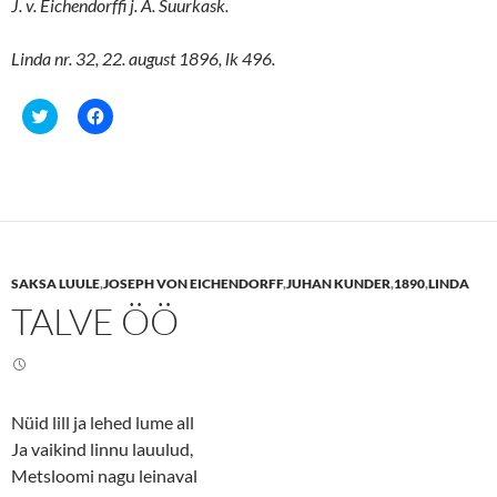
J. v. Eichendorffi j. A. Suurkask.
Linda nr. 32, 22. august 1896, lk 496.
C
C
l
l
i
i
c
c
k
k
t
t
o
o
s
s
h
h
a
a
r
r
e
e
SAKSA LUULE
,
JOSEPH VON EICHENDORFF
,
JUHAN KUNDER
,
1890
,
LINDA
o
o
n
n
TALVE ÖÖ
T
F
w
a
i
c
t
e
t
b
e
o
r
o
(
k
Nüid lill ja lehed lume all
O
(
p
O
Ja vaikind linnu lauulud,
e
p
n
e
Metsloomi nagu leinaval
s
n