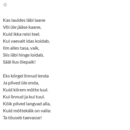
t
b
e
o
r
o
(
k
O
(
Kas lauldes läbi laane
p
O
e
p
Vöi üle jääse kaane,
n
e
s
n
Kuid ikka reisi teel.
i
s
n
i
Kui vaevalt idas koidab,
n
n
Ilm alles tasa, vaik,
e
n
w
e
Siis läbi hinge loidab,
w
w
i
w
Sääl ilus õiepaik!
n
i
d
n
o
d
w
o
Eks körgel linnud lenda
)
w
)
Ja pilved üle enda,
Kuid kiirem mötte luul.
Kui linnud ja kui tuul.
Köik pilved langvad alla,
Kuid möttekäik on valla:
Ta töuseb taevasse!