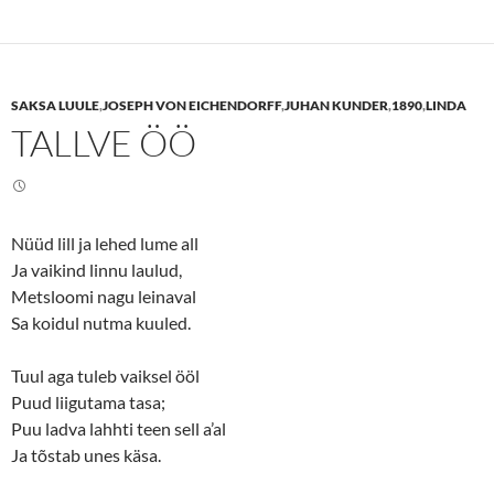
t
t
o
o
s
s
h
h
a
a
r
r
e
e
SAKSA LUULE
,
JOSEPH VON EICHENDORFF
,
JUHAN KUNDER
,
1890
,
LINDA
o
o
n
n
TALLVE ÖÖ
T
F
w
a
i
c
t
e
t
b
e
o
r
o
(
k
Nüüd lill ja lehed lume all
O
(
p
O
Ja vaikind linnu laulud,
e
p
n
e
Metsloomi nagu leinaval
s
n
Sa koidul nutma kuuled.
i
s
n
i
n
n
e
n
Tuul aga tuleb vaiksel ööl
w
e
w
w
Puud liigutama tasa;
i
w
n
i
Puu ladva lahhti teen sell a’al
d
n
o
d
Ja tõstab unes käsa.
w
o
)
w