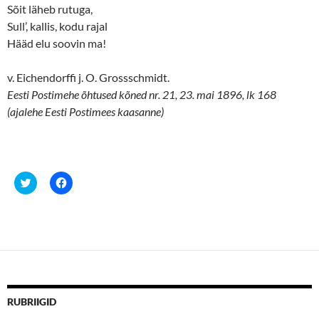
Sõit läheb rutuga,
Sull’, kallis, kodu rajal
Hääd elu soovin ma!
v. Eichendorffi j. O. Grossschmidt.
Eesti Postimehe õhtused kõned nr. 21, 23. mai 1896, lk 168
(ajalehe Eesti Postimees kaasanne)
C
C
l
l
i
i
c
c
k
k
t
t
o
o
s
s
h
h
a
a
r
r
e
e
o
o
n
n
RUBRIIGID
T
F