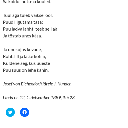
Sa koidul nuttma kuuled.
i
s
n
i
n
n
e
n
Tuul aga tuleb vaiksel ööl,
w
e
w
w
Puud liigutama tasa;
i
w
n
i
Puu ladva lahhti teeb sell a’al
d
n
o
d
Ja tõstab unes käsa.
w
o
)
w
)
Ta unekujus kevade,
Roht, lill ja lätte kohin,
Kuldene aeg, kus uueste
Puu suus on lehe kahin.
Josef von Eichendorfi järele J. Kunder.
Linda nr. 12, 1. detsember 1889, lk 523
C
C
l
l
i
i
c
c
k
k