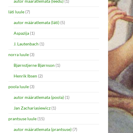
autor määratlemata (leedu)
(1)
läti luule
(7)
autor määratlemata (läti)
(5)
Aspazija
(1)
J. Lautenbach
(1)
norra luule
(3)
Bjørnstjerne Bjørnson
(1)
Henrik Ibsen
(2)
poola luule
(3)
autor määratlemata (poola)
(1)
Jan Zachariasiewicz
(1)
prantsuse luule
(15)
autor määratlemata (prantsuse)
(7)