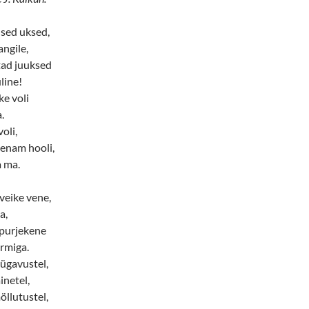
dsed uksed,
ngile,
tad juuksed
line!
ke voli
.
voli,
 enam hooli,
a ma.
veike vene,
a,
 purjekene
rmiga.
sügavustel,
inetel,
llutustel,