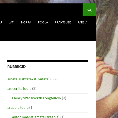
DU
LÄTI
NORRA
POOLA
PRANTSUSE
PÄRSIA
RUBRIIGID
ainetel (lähteteksti viiteta)
(33)
ameerika luule
(3)
Henry Wadsworth Longfellow
(3)
araabia luule
(1)
autor määratlemata (araabia)
(1)