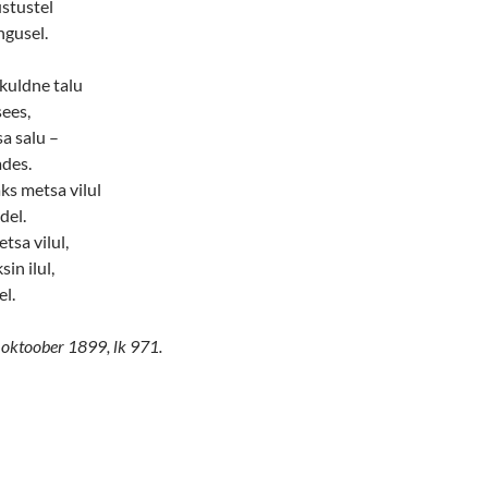
stustel
gusel.
kuldne talu
ees,
sa salu –
des.
ks metsa vilul
del.
tsa vilul,
in ilul,
el.
. oktoober 1899, lk 971.