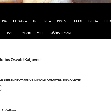
HIINA
HISPAANIA
IIRI
INDIA
INGLISE
JUUDI
KREEKA
LEE
I
TAANI
UNGARI
VENE
MÄÄRATLEMATA
 Julius Osvald Kaljuvee
AIL LERMONTOV
,
JULIUS OSVALD KALJUVEE
,
1899
,
OLEVIK
D
 J. Kalkun.