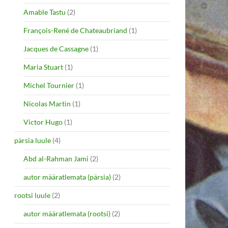
Amable Tastu
(2)
François-René de Chateaubriand
(1)
Jacques de Cassagne
(1)
Maria Stuart
(1)
Michel Tournier
(1)
Nicolas Martin
(1)
Victor Hugo
(1)
pärsia luule
(4)
Abd al-Rahman Jami
(2)
autor määratlemata (pärsia)
(2)
rootsi luule
(2)
autor määratlemata (rootsi)
(2)