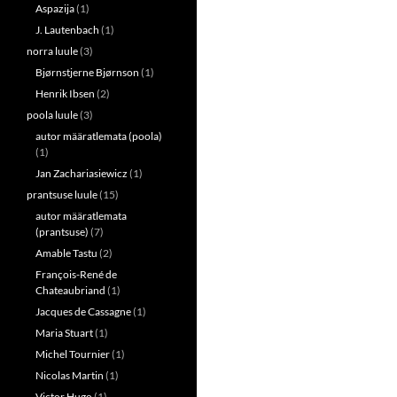
Aspazija
(1)
J. Lautenbach
(1)
norra luule
(3)
Bjørnstjerne Bjørnson
(1)
Henrik Ibsen
(2)
poola luule
(3)
autor määratlemata (poola)
(1)
Jan Zachariasiewicz
(1)
prantsuse luule
(15)
autor määratlemata
(prantsuse)
(7)
Amable Tastu
(2)
François-René de
Chateaubriand
(1)
Jacques de Cassagne
(1)
Maria Stuart
(1)
Michel Tournier
(1)
Nicolas Martin
(1)
Victor Hugo
(1)