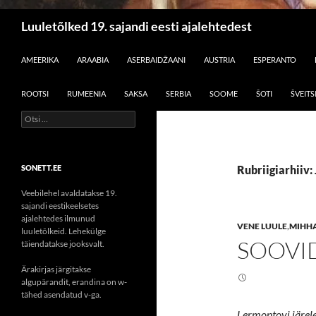
Otsi
Luuletõlked 19. sajandi eesti ajalehtedest
LIIGU SISU JUURDE
AMEERIKA
ARAABIA
ASERBAIDŽAANI
AUSTRIA
ESPERANTO
ROOTSI
RUMEENIA
SAKSA
SERBIA
SOOME
ŠOTI
ŠVEITS
Otsi:
SONETT.EE
Rubriigiarhiiv:
Veebilehel avaldatakse 19.
sajandi eestikeelsetes
ajalehtedes ilmunud
VENE LUULE
,
MIHH
luuletõlkeid. Lehekülge
SOOVI
täiendatakse jooksvalt.
Ärakirjas järgitakse
algupärandit, erandina on w-
tähed asendatud v-ga.
Lermontovi järele