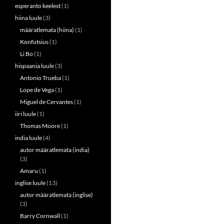
esperanto keelest
(1)
hiina luule
(3)
määratlemata (hiina)
(1)
Konfutsius
(1)
Li Bo
(1)
hispaania luule
(3)
Antonio Trueba
(1)
Lope de Vega
(1)
Miguel de Cervantes
(1)
iiri luule
(1)
Thomas Moore
(1)
india luule
(4)
autor määratlemata (india)
(3)
Amaru
(1)
inglise luule
(13)
autor määratlemata (inglise)
(3)
Barry Cornwall
(1)