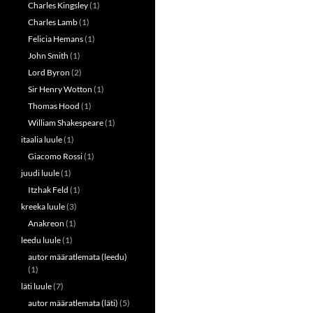
Charles Kingsley
(1)
Charles Lamb
(1)
Felicia Hemans
(1)
John Smith
(1)
Lord Byron
(2)
Sir Henry Wotton
(1)
Thomas Hood
(1)
William Shakespeare
(1)
itaalia luule
(1)
Giacomo Rossi
(1)
juudi luule
(1)
Itzhak Feld
(1)
kreeka luule
(3)
Anakreon
(1)
leedu luule
(1)
autor määratlemata (leedu)
(1)
läti luule
(7)
autor määratlemata (läti)
(5)