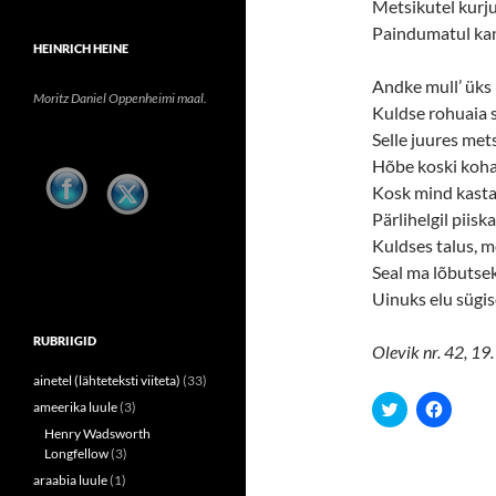
Metsikutel kurju
Paindumatul kan
HEINRICH HEINE
Andke mull’ üks 
Moritz Daniel Oppenheimi maal.
Kuldse rohuaia s
Selle juures met
Hõbe koski koha
Kosk mind kasta
Pärlihelgil piiska
Kuldses talus, me
Seal ma lõbutseks
Uinuks elu sügis
RUBRIIGID
Olevik nr. 42, 19
ainetel (lähteteksti viiteta)
(33)
C
C
ameerika luule
(3)
l
l
Henry Wadsworth
i
i
c
c
Longfellow
(3)
k
k
t
t
araabia luule
(1)
o
o