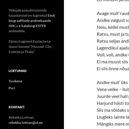
Tõlkijate pseudonüümide
Avage mull’ rau
tuvastamisel on tuginetud
Eesti
Andke valgust va
biograafilisele andmebaasile
ISIK
ja
e-kataloogi ESTER
Neiu, kellel mus
andmetele.
Ratsu, must ja tu
Ratsu seljas and
Päises fragment Eustache Le
Sueuri teosest “Muusad: Clio,
Lagendikul ajada
Euterpe ja Thalia”.
Voli, voli, andke 
Ei ma muust siis
Ei siis õnne nõu
LOETUMAD
Tuvikene
Andke mull’ üks 
Puri
Vene veike – ilut
Juurde veel hall
Harjund hästi to
KONTAKT:
Siis ma sõidaks 
Liugleks lainte la
Rebekka Lotman,
rebekka.lotman@ut.ee
Mängiks mere mö