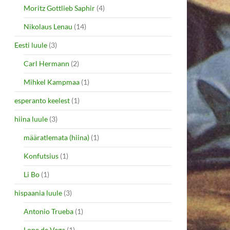
Moritz Gottlieb Saphir
(4)
Nikolaus Lenau
(14)
Eesti luule
(3)
Carl Hermann
(2)
Mihkel Kampmaa
(1)
esperanto keelest
(1)
hiina luule
(3)
määratlemata (hiina)
(1)
Konfutsius
(1)
Li Bo
(1)
hispaania luule
(3)
Antonio Trueba
(1)
Lope de Vega
(1)