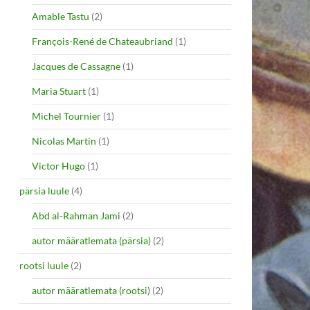
Amable Tastu
(2)
François-René de Chateaubriand
(1)
Jacques de Cassagne
(1)
Maria Stuart
(1)
Michel Tournier
(1)
Nicolas Martin
(1)
Victor Hugo
(1)
pärsia luule
(4)
Abd al-Rahman Jami
(2)
autor määratlemata (pärsia)
(2)
rootsi luule
(2)
autor määratlemata (rootsi)
(2)