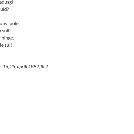
badusgi
muld?
oovi pole,
 sull’:
 hinge,
e sul!
. 16, 25. aprill 1892, lk 2