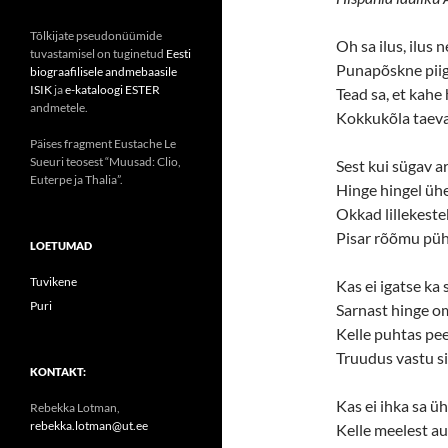
Tõlkijate pseudonüümide
Oh sa ilus, ilus n
tuvastamisel on tuginetud
Eesti
Punapõskne piig
biograafilisele andmebaasile
ISIK
ja
e-kataloogi ESTER
Tead sa, et kahe
andmetele.
Kokkukõla taev
Päises fragment Eustache Le
Sueuri teosest “Muusad: Clio,
Sest kui sügav
Euterpe ja Thalia”.
Hinge hingel üh
Okkad lillekeste
Pisar rõõmu p
LOETUMAD
Tuvikene
Kas ei igatse ka 
Puri
Sarnast hinge o
Kelle puhtas pee
Truudus vastu s
KONTAKT:
Kas ei ihka sa üh
Rebekka Lotman,
rebekka.lotman@ut.ee
Kelle meelest au 