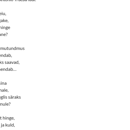
eiu,
ake,
 hinge
ane?
 armutundmus
endab,
ks saavad,
ühendab…
sina
male,
glis säraks
inule?
t hinge,
ja kuld,