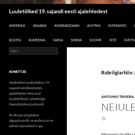
Otsi
Luuletõlked 19. sajandi eesti ajalehtedest
LIIGU SISU JUURDE
AMEERIKA
ARAABIA
ASERBAIDŽAANI
AUSTRIA
ESPERANTO
ROOTSI
RUMEENIA
SAKSA
SERBIA
SOOME
ŠOTI
ŠVEITS
Otsi:
SONETT.EE
Rubriigiarhiiv:
Veebilehel avaldatakse 19.
sajandi eestikeelsetes
ajalehtedes ilmunud
ANTONIO TRUEBA
,
luuletõlkeid. Lehekülge
NEIUL
täiendatakse jooksvalt.
Ärakirjas järgitakse
algupärandit, erandina on w-
tähed asendatud v-ga.
Hispania lauliku 