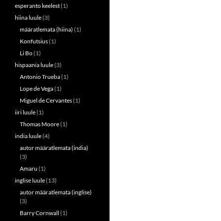
esperanto keelest
(1)
hiina luule
(3)
määratlemata (hiina)
(1)
Konfutsius
(1)
Li Bo
(1)
hispaania luule
(3)
Antonio Trueba
(1)
Lope de Vega
(1)
Miguel de Cervantes
(1)
iiri luule
(1)
Thomas Moore
(1)
india luule
(4)
autor määratlemata (india)
(3)
Amaru
(1)
inglise luule
(13)
autor määratlemata (inglise)
(3)
Barry Cornwall
(1)