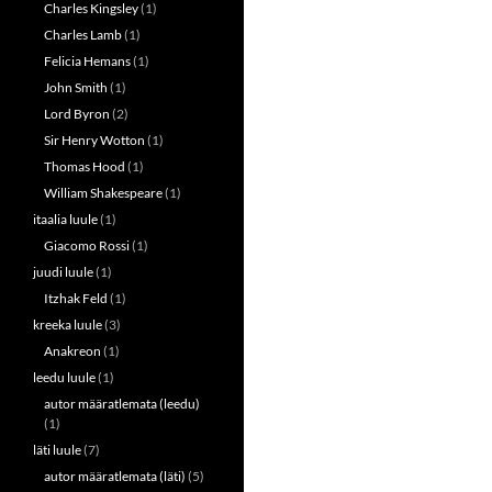
Charles Kingsley
(1)
Charles Lamb
(1)
Felicia Hemans
(1)
John Smith
(1)
Lord Byron
(2)
Sir Henry Wotton
(1)
Thomas Hood
(1)
William Shakespeare
(1)
itaalia luule
(1)
Giacomo Rossi
(1)
juudi luule
(1)
Itzhak Feld
(1)
kreeka luule
(3)
Anakreon
(1)
leedu luule
(1)
autor määratlemata (leedu)
(1)
läti luule
(7)
autor määratlemata (läti)
(5)