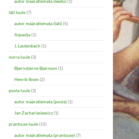
autor määratlemata (leedu)
(1)
läti luule
(7)
autor määratlemata (läti)
(5)
Aspazija
(1)
J. Lautenbach
(1)
norra luule
(3)
Bjørnstjerne Bjørnson
(1)
Henrik Ibsen
(2)
poola luule
(3)
autor määratlemata (poola)
(1)
Jan Zachariasiewicz
(1)
prantsuse luule
(15)
autor määratlemata (prantsuse)
(7)