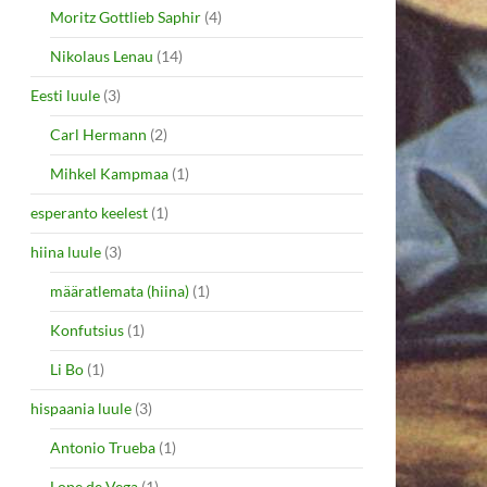
Moritz Gottlieb Saphir
(4)
Nikolaus Lenau
(14)
Eesti luule
(3)
Carl Hermann
(2)
Mihkel Kampmaa
(1)
esperanto keelest
(1)
hiina luule
(3)
määratlemata (hiina)
(1)
Konfutsius
(1)
Li Bo
(1)
hispaania luule
(3)
Antonio Trueba
(1)
Lope de Vega
(1)