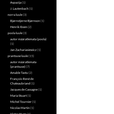
Aspazija
(1)
J. Lautenbach
(1)
norra luule
(3)
Bjørnstjerne Bjørnson
(1)
Henrik Ibsen
(2)
poola luule
(3)
autor määratlemata (poola)
(1)
Jan Zachariasiewicz
(1)
prantsuse luule
(15)
autor määratlemata
(prantsuse)
(7)
Amable Tastu
(2)
François-René de
Chateaubriand
(1)
Jacques de Cassagne
(1)
Maria Stuart
(1)
Michel Tournier
(1)
Nicolas Martin
(1)
Victor Hugo
(1)