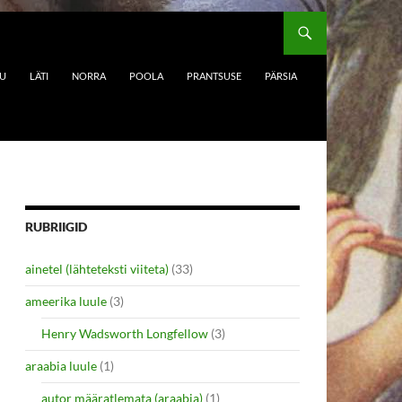
DU
LÄTI
NORRA
POOLA
PRANTSUSE
PÄRSIA
RUBRIIGID
ainetel (lähteteksti viiteta)
(33)
ameerika luule
(3)
Henry Wadsworth Longfellow
(3)
araabia luule
(1)
autor määratlemata (araabia)
(1)