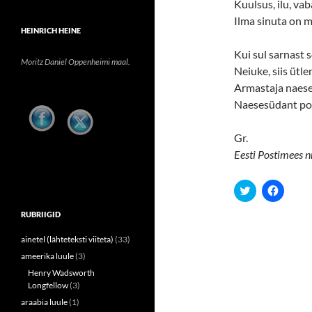
Kuulsus, ilu, va
Ilma sinuta on 
HEINRICH HEINE
Kui sul sarnast s
Moritz Daniel Oppenheimi maal.
Neiuke, siis ütlen
Armastaja naese
Naesesüdant pol
Gr.
Eesti Postimees nr
C
C
l
l
i
i
RUBRIIGID
c
c
k
k
t
t
ainetel (lähteteksti viiteta)
(33)
o
o
s
s
ameerika luule
(3)
h
h
a
a
Henry Wadsworth
r
r
Longfellow
(3)
e
e
o
o
araabia luule
(1)
n
n