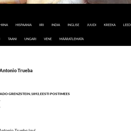
HIINA
HISPAANIA
IIRI
INDIA
INGLISE
JUUDI
KREEKA
LEE
I
TAANI
UNGARI
VENE
MÄÄRATLEMATA
 Antonio Trueba
ADO GRENZSTEIN
,
1892
,
EESTI POSTIMEES
E
Antonio Trueba laul.