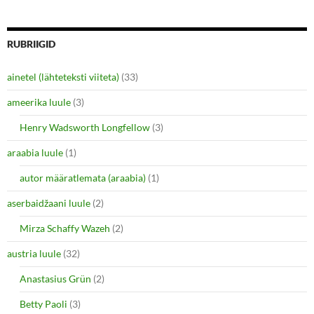
w
o
)
w
)
RUBRIIGID
ainetel (lähteteksti viiteta)
(33)
ameerika luule
(3)
Henry Wadsworth Longfellow
(3)
araabia luule
(1)
autor määratlemata (araabia)
(1)
aserbaidžaani luule
(2)
Mirza Schaffy Wazeh
(2)
austria luule
(32)
Anastasius Grün
(2)
Betty Paoli
(3)