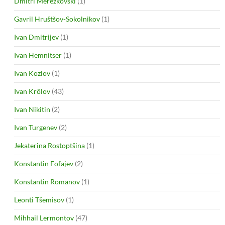
Dmitri Merežkovski
(1)
Gavril Hruštšov-Sokolnikov
(1)
Ivan Dmitrijev
(1)
Ivan Hemnitser
(1)
Ivan Kozlov
(1)
Ivan Krõlov
(43)
Ivan Nikitin
(2)
Ivan Turgenev
(2)
Jekaterina Rostoptšina
(1)
Konstantin Fofajev
(2)
Konstantin Romanov
(1)
Leonti Tšemisov
(1)
Mihhail Lermontov
(47)