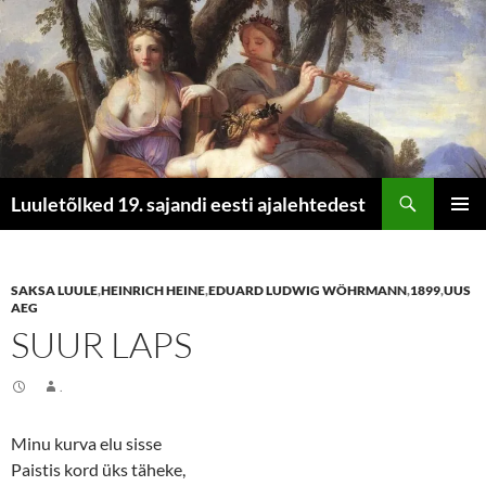
Otsi
Luuletõlked 19. sajandi eesti ajalehtedest
LIIGU
PEAME
SISU
JUURDE
SAKSA LUULE
,
HEINRICH HEINE
,
EDUARD LUDWIG WÖHRMANN
,
1899
,
UUS
AEG
SUUR LAPS
.
Minu kurva elu sisse
Paistis kord üks täheke,