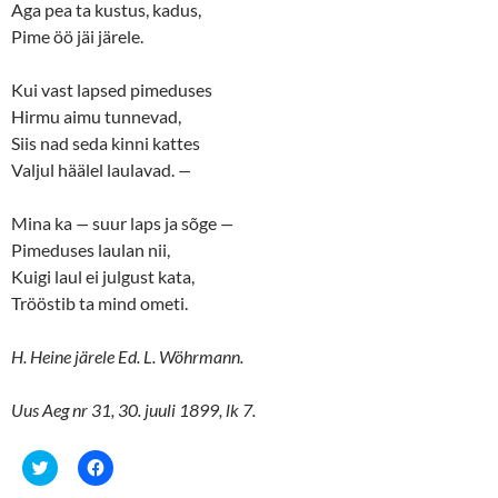
Aga pea ta kustus, kadus,
Pime öö jäi järele.
Kui vast lapsed pimeduses
Hirmu aimu tunnevad,
Siis nad seda kinni kattes
Valjul häälel laulavad.
—
Mina ka
—
suur laps ja sõge
—
Pimeduses laulan nii,
Kuigi laul ei julgust kata,
Trööstib ta mind ometi.
H. Heine järele Ed. L. Wöhrmann.
Uus Aeg nr 31, 30. juuli 1899, lk 7.
C
C
l
l
i
i