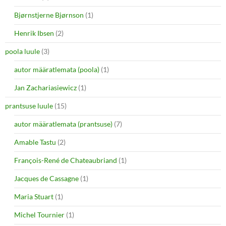
Bjørnstjerne Bjørnson
(1)
Henrik Ibsen
(2)
poola luule
(3)
autor määratlemata (poola)
(1)
Jan Zachariasiewicz
(1)
prantsuse luule
(15)
autor määratlemata (prantsuse)
(7)
Amable Tastu
(2)
François-René de Chateaubriand
(1)
Jacques de Cassagne
(1)
Maria Stuart
(1)
Michel Tournier
(1)