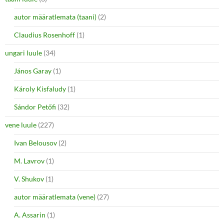
autor määratlemata (taani)
(2)
Claudius Rosenhoff
(1)
ungari luule
(34)
János Garay
(1)
Károly Kisfaludy
(1)
Sándor Petőfi
(32)
vene luule
(227)
Ivan Belousov
(2)
M. Lavrov
(1)
V. Shukov
(1)
autor määratlemata (vene)
(27)
A. Assarin
(1)