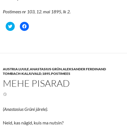
Postimees nr 103, 12. mai 1895, lk 2.
C
C
l
l
i
i
c
c
k
k
t
t
o
o
s
s
h
h
a
a
r
r
e
e
AUSTRIA LUULE
,
ANASTASIUS GRÜN
,
ALEKSANDER FERDINAND
o
o
n
n
TOMBACH-KALJUVALD
,
1895
,
POSTIMEES
T
F
MEHE PISARAD
w
a
i
c
t
e
t
b
e
o
r
o
(
k
O
(
(Anastasius Grüni järele).
p
O
e
p
n
e
s
n
Neid, kas nägid, kuis ma nutsin?
i
s