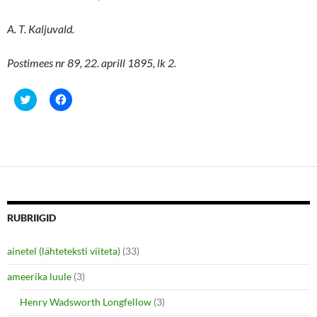
A. T. Kaljuvald.
Postimees nr 89, 22. aprill 1895, lk 2.
C
C
l
l
i
i
c
c
k
k
t
t
o
o
s
s
h
h
a
a
r
r
e
e
o
o
n
n
RUBRIIGID
T
F
w
a
i
c
ainetel (lähteteksti viiteta)
(33)
t
e
t
b
e
o
ameerika luule
(3)
r
o
(
k
O
(
Henry Wadsworth Longfellow
(3)
p
O