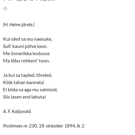
(H. Heine järele.)
Kui oled sa mu naesuke,
Sull’ kauni põlve loon.
Me õnnerikka kodusse
Ma lõbu rohkest’ toon.
Ja kui sa tapled, tõreled,
Kõik tahan kannata’.
Ei kiida sa aga mu salmisid,
Siis lasen end lahuta!
A. F. Kaljuvald.
Postimees nr 230, 18. oktoober 1894, lk 2.