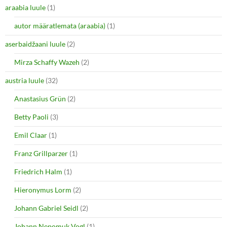
e
p
araabia luule
n
(1)
e
s
n
i
s
autor määratlemata (araabia)
(1)
n
i
n
n
e
n
aserbaidžaani luule
(2)
w
e
w
w
i
w
Mirza Schaffy Wazeh
(2)
n
i
d
n
o
d
austria luule
(32)
w
o
)
w
Anastasius Grün
(2)
)
Betty Paoli
(3)
Emil Claar
(1)
Franz Grillparzer
(1)
Friedrich Halm
(1)
Hieronymus Lorm
(2)
Johann Gabriel Seidl
(2)
Johann Nepomuk Vogl
(1)