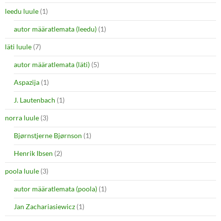
leedu luule
(1)
autor määratlemata (leedu)
(1)
läti luule
(7)
autor määratlemata (läti)
(5)
Aspazija
(1)
J. Lautenbach
(1)
norra luule
(3)
Bjørnstjerne Bjørnson
(1)
Henrik Ibsen
(2)
poola luule
(3)
autor määratlemata (poola)
(1)
Jan Zachariasiewicz
(1)