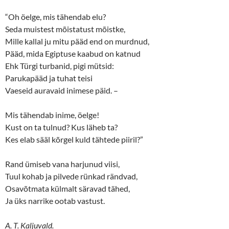
n
i
d
n
“Oh öelge, mis tähendab elu?
o
d
w
o
Seda muistest mõistatust mõistke,
)
w
)
Mille kallal ju mitu pääd end on murdnud,
Pääd, mida Egiptuse kaabud on katnud
Ehk Türgi turbanid, pigi mütsid:
Parukapääd ja tuhat teisi
Vaeseid auravaid inimese päid. –
Mis tähendab inime, öelge!
Kust on ta tulnud? Kus läheb ta?
Kes elab sääl kõrgel kuld tähtede piiril?”
Rand ümiseb vana harjunud viisi,
Tuul kohab ja pilvede rünkad rändvad,
Osavõtmata külmalt säravad tähed,
Ja üks narrike ootab vastust.
A. T. Kaljuvald.