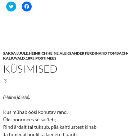
C
C
l
l
i
i
c
c
k
k
t
t
o
o
s
s
h
h
a
a
r
r
e
e
SAKSA LUULE
,
HEINRICH HEINE
,
ALEKSANDER FERDINAND TOMBACH-
o
o
n
n
KALJUVALD
,
1895
,
POSTIMEES
T
F
KÜSIMISED
w
a
i
c
t
e
t
b
e
o
r
o
(
k
O
(
(Heine järele).
p
O
e
p
n
e
s
n
Kus mühab öösi kohutav rand,
i
s
n
i
Üks noormees seisat’leb;
n
n
Rind ärdalt tal tuksub, pää kahtlustest kihab
e
n
w
e
Ja tumedal huulil ta laenetelt pärib:
w
w
i
w