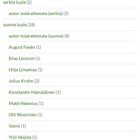
serbia luule
(2)
autor määratlemata (serbia)
(2)
soome luule
(18)
autor määratlemata (soome)
(8)
August Favén
(1)
Elias Lönnrot
(1)
Hilja Liinamaa
(1)
Julius Krohn
(2)
Konstantin Hämäläinen
(1)
Matti Helenius
(1)
Olli Wuorinen
(1)
Vainö
(1)
Yrjö Veijola
(1)