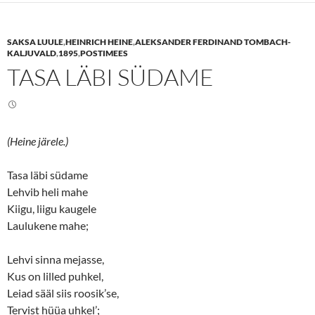
h
h
a
a
r
r
e
e
SAKSA LUULE
,
HEINRICH HEINE
,
ALEKSANDER FERDINAND TOMBACH-
o
o
n
n
KALJUVALD
,
1895
,
POSTIMEES
T
F
TASA LÄBI SÜDAME
w
a
i
c
t
e
t
b
e
o
r
o
(
k
O
(
(Heine järele.)
p
O
e
p
n
e
s
n
Tasa läbi südame
i
s
n
i
Lehvib heli mahe
n
n
Kiigu, liigu kaugele
e
n
w
e
Laulukene mahe;
w
w
i
w
n
i
d
n
Lehvi sinna mejasse,
o
d
w
o
Kus on lilled puhkel,
)
w
)
Leiad sääl siis roosik’se,
Tervist hüüa uhkel’;