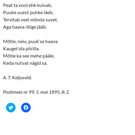
Peat ta vool ehk kuivab,
Puuke uuest puhke läeb,
Tervitab veel mõnda suvet,
Aga haava-lõige jääb.
Mõtle, neiu, puuk’se haava
Kaugel ida piirilla.
Mõtle ka see mehe pääle,
Keda nutvat nägid sa.
A. T. Kaljuvald.
Postimees nr 99, 5. mai 1895, lk 2.
C
C
l
l
i
i
c
c
k
k
t
t
o
o
s
s