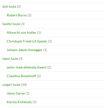
šoti luule
(2)
Robert Burns
(2)
šveitsi luule
(3)
Albrecht von Haller
(1)
Christoph Friedrich Eppler
(1)
Johann Jakob Honegger
(1)
taani luule
(3)
autor määratlemata (taani)
(2)
Claudius Rosenhoff
(1)
ungari luule
(34)
János Garay
(1)
Károly Kisfaludy
(1)