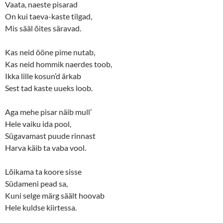
n
i
Vaata, naeste pisarad
n
n
On kui taeva-kaste tilgad,
e
n
w
e
Mis sääl õites säravad.
w
w
i
w
n
i
d
n
Kas neid ööne pime nutab,
o
d
w
o
Kas neid hommik naerdes toob,
)
w
)
Ikka lille kosun’d ärkab
Sest tad kaste uueks loob.
Aga mehe pisar näib mull’
Hele vaiku ida pool,
Sügavamast puude rinnast
Harva käib ta vaba vool.
Lõikama ta koore sisse
Südameni pead sa,
Kuni selge märg säält hoovab
Hele kuldse kiirtessa.