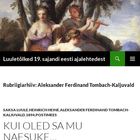
Otsi
Luuletõlked 19. sajandi eesti ajalehtedest
LIIGU
PEAME
SISU
JUURDE
Rubriigiarhiiv: Aleksander Ferdinand Tombach-Kaljuvald
SAKSA LUULE
,
HEINRICH HEINE
,
ALEKSANDER FERDINAND TOMBACH-
KALJUVALD
,
1894
,
POSTIMEES
KUI OLED SA MU
NAESUKE…