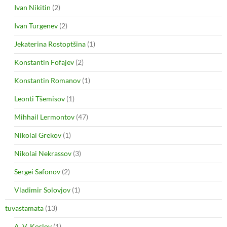
Ivan Nikitin
(2)
Ivan Turgenev
(2)
Jekaterina Rostoptšina
(1)
Konstantin Fofajev
(2)
Konstantin Romanov
(1)
Leonti Tšemisov
(1)
Mihhail Lermontov
(47)
Nikolai Grekov
(1)
Nikolai Nekrassov
(3)
Sergei Safonov
(2)
Vladimir Solovjov
(1)
tuvastamata
(13)
A. V. Koslov
(1)