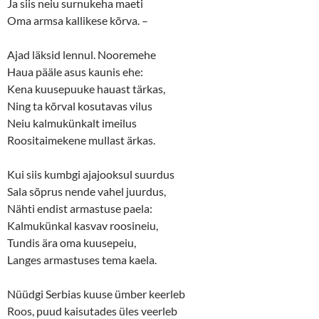
Ja siis neiu surnukeha maeti
Oma armsa kallikese kõrva. –
Ajad läksid lennul. Nooremehe
Haua pääle asus kaunis ehe:
Kena kuusepuuke hauast tärkas,
Ning ta kõrval kosutavas vilus
Neiu kalmukünkalt imeilus
Roositaimekene mullast ärkas.
Kui siis kumbgi ajajooksul suurdus
Sala sõprus nende vahel juurdus,
Nähti endist armastuse paela:
Kalmukünkal kasvav roosineiu,
Tundis ära oma kuusepeiu,
Langes armastuses tema kaela.
Nüüdgi Serbias kuuse ümber keerleb
Roos, puud kaisutades üles veerleb