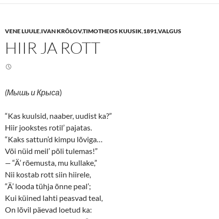
s
s
h
h
a
a
r
r
e
e
VENE LUULE
,
IVAN KRÕLOV
,
TIMOTHEOS KUUSIK
,
1891
,
VALGUS
o
o
n
n
HIIR JA ROTT
T
F
w
a
i
c
t
e
t
b
e
o
r
o
(
k
(Мышь и Крыса
)
O
(
p
O
e
p
n
e
“Kas kuulsid, naaber, uudist ka?”
s
n
Hiir jookstes rotil’ pajatas.
i
s
n
i
“Kaks sattun’d kimpu lõviga…
n
n
e
n
Või nüid meil’ põli tulemas!”
w
e
w
w
—
“Ä’ rõemusta, mu kullake,”
i
w
n
i
Nii kostab rott siin hiirele,
d
n
o
d
“Ä’ looda tühja õnne peal’;
w
o
Kui küined lahti peasvad teal,
)
w
)
On lõvil päevad loetud ka: