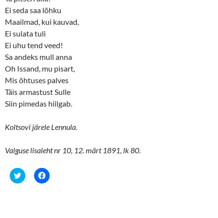
Ei seda saa lõhku
Maailmad, kui kauvad,
Ei sulata tuli
Ei uhu tend veed!
Sa andeks mull anna
Oh Issand, mu pisart,
Mis õhtuses palves
Täis armastust Sulle
Siin pimedas hiilgab.
Koltsovi järele Lennula.
Valguse lisaleht nr 10, 12. märt 1891, lk 80.
C
C
l
l
i
i
c
c
k
k
t
t
o
o