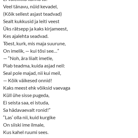
Veel tänavu, nüid kevadel,
(Kõik sellest asjast teadvad)
Sealt kukkusid ja leiti veest
Üks rätsepp ja kaks kirjameest,
Kes ajalehta seadvad.
Tõest, kurk, mis maja suurune,
On imelik, — kui tõsi see…”
— “Noh, ära liialt imetle,
Piab teadma, kuida asjad neil:
Seal pole majad, nii kui meil,
— Kõik väikesed onnid!
Kaks meest ehk võiksid vaevaga
Küll ühe sisse pugeda,
Ei seista saa, ei istuda,
Sa hädavaevalt ronid!”
“Las’ olla nii, kuid kurgike
On siiski ime ilmale,
Kus kahel ruumi sees.