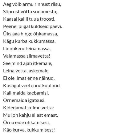
Aeg võib armu rinnust riisu,
Sõprust võtta südamesta,
Kaasal kallil tuua troosti,
Peenel piigal kuldseid päevi.
Üks aga hinge õhkamassa,
Kägu kurba kukkumassa,
Linnukene leinamassa,
Valamassa silmavetta!
See mind ajab itkemaie,
Leina vetta laskemaie.
Ei ole ilmas enne näinud,
Kusagul veel enne kuulnud
Kallimaida kaebamisi,
Õrnemaida igatsusi,
Kidedamat kulmu vetta:
Mul on kahju ellast emast,
Õrna eide ohkamisest,
Käo kurva, kukkumisest!