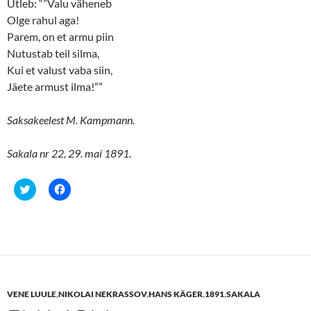
Ütleb: “”Valu väheneb
Olge rahul aga!
Parem, on et armu piin
Nutustab teil silma,
Kui et valust vaba siin,
Jäete armust ilma!””
Saksakeelest M. Kampmann.
Sakala nr 22, 29. mai 1891.
C
C
l
l
i
i
c
c
k
k
t
t
o
o
s
s
h
h
a
a
r
r
e
e
VENE LUULE
,
NIKOLAI NEKRASSOV
,
HANS KÄGER
,
1891
,
SAKALA
o
o
n
n