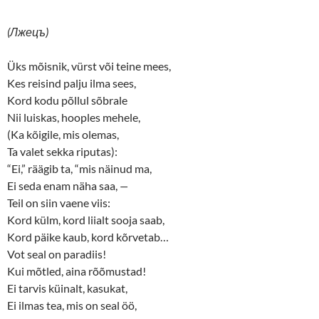
(Лжецъ)
Üks mõisnik, vürst või teine mees,
Kes reisind palju ilma sees,
Kord kodu põllul sõbrale
Nii luiskas, hooples mehele,
(Ka kõigile, mis olemas,
Ta valet sekka riputas):
“Ei,” räägib ta, “mis näinud ma,
Ei seda enam näha saa,
—
Teil on siin vaene viis:
Kord külm, kord liialt sooja saab,
Kord päike kaub, kord kõrvetab…
Vot seal on paradiis!
Kui mõtled, aina rõõmustad!
Ei tarvis küinalt, kasukat,
Ei ilmas tea, mis on seal öö,