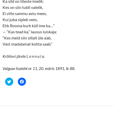
Ka sild on tõeste imelik:
Kes on siin tubli valelik,
Ei viite sammu astu mees,
Kui juba sipleb vees,
Ehk Rooma kurk küll ime ka…”
— “Kas tead ka,” lausus luiskaja:
“Kes meid siin sillalt üle a’ab,
Vast madalamat kohta saab.”
Krõilovi järele L e n n u l a.
Valguse lisaleht nr 11, 20. märts 1891, lk 88.
C
C
l
l
i
i
c
c
k
k
t
t
o
o
s
s
h
h
a
a
r
r