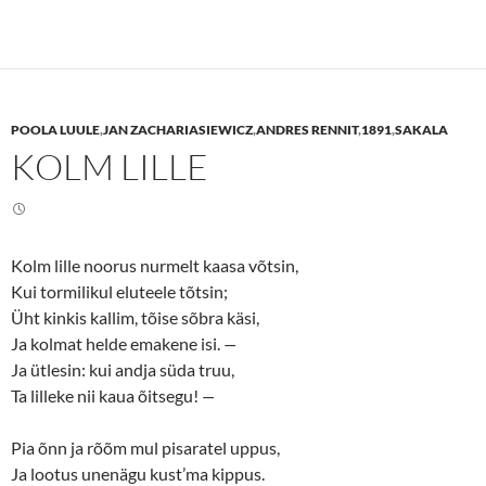
c
c
k
k
t
t
o
o
s
s
h
h
a
a
r
r
e
e
POOLA LUULE
,
JAN ZACHARIASIEWICZ
,
ANDRES RENNIT
,
1891
,
SAKALA
o
o
n
n
KOLM LILLE
T
F
w
a
i
c
t
e
t
b
e
o
r
o
(
k
Kolm lille noorus nurmelt kaasa võtsin,
O
(
p
O
Kui tormilikul eluteele tõtsin;
e
p
n
e
Üht kinkis kallim, tõise sõbra käsi,
s
n
Ja kolmat helde emakene isi.
—
i
s
n
i
Ja ütlesin: kui andja süda truu,
n
n
e
n
Ta lilleke nii kaua õitsegu!
—
w
e
w
w
i
w
n
i
Pia õnn ja rõõm mul pisaratel uppus,
d
n
o
d
Ja lootus unenägu kust’ma kippus.
w
o