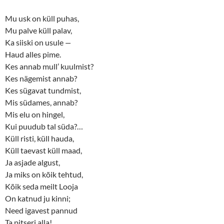
p
O
e
p
n
e
Mu usk on küll puhas,
s
n
Mu palve küll palav,
i
s
n
i
Ka siiski on usule
—
n
n
e
n
Haud alles pime.
w
e
w
w
Kes annab mull’ kuulmist?
i
w
n
i
Kes nägemist annab?
d
n
o
d
Kes sügavat tundmist,
w
o
Mis südames, annab?
)
w
)
Mis elu on hingel,
Kui puudub tal süda?…
Küll risti, küll hauda,
Küll taevast küll maad,
Ja asjade algust,
Ja miks on kõik tehtud,
Kõik seda meilt Looja
On katnud ju kinni;
Need igavest pannud
Ta pitseri alla!