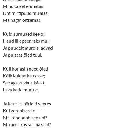
s
n
Mind öösel ehmatas:
i
s
n
i
Üht mirtipuud mu aias
n
n
e
n
Ma nägin õitsemas.
w
e
w
w
i
w
n
i
Kuid surnuaed see oli,
d
n
o
d
Haud lillepeenraks mul;
w
o
Ja puudelt murdis ladvad
)
w
)
Ja puistas õied tuul.
Küll korjasin need õied
Kõik kuldse kausisse;
See aga kukkus käest,
Läks katki murule.
Ja kausist pärleid veeres
Kui verepisaraid. – –
Mis tähendab see uni?
Mu arm, kas surma said?