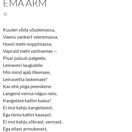
EMA ARM
T
F
w
a
i
c
t
e
t
b
e
o
r
o
(
k
Kuulen sõda sõudemassa,
O
(
p
O
Vaenu vankert veeremassa,
e
p
n
e
Noori mehi noppimassa,
s
n
Vapraid mehi varitsemas
—
i
s
n
i
Pisar paisub palgeele,
n
n
e
n
Leinavesi laugudele.
w
e
w
w
Mis mind ajab itkemaie,
i
w
n
i
Leinavetta laskemaie?
d
n
o
d
Kas ehk piiga peenikene
w
o
Langend venna nägus neiu,
)
w
)
Kangelase kallim kaasa?
Ei mul kahju kangelasest,
Ega tema kallist kaasast:
Ei mul kahju sõbrast, vennast,
Ega ellast armukesest.