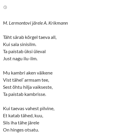
t
e
t
b
e
o
r
o
(
k
O
(
M. Lermontovi järele A. Krikmann
p
O
e
p
n
e
s
n
Täht särab kõrgel taeva all,
i
s
n
i
Kui sala sinisilm.
n
n
Ta paistab üksi üleval
e
n
w
e
Just nagu ilu-ilm.
w
w
i
w
n
i
d
n
Mu kambri aken väikene
o
d
w
o
Vist tähel’ armsam tee,
)
w
)
Sest õhtu hilja vaikseste,
Ta paistab kambrisse.
Kui taevas vahest pilvine,
Et katab tähed, kuu,
Siis iha tähe järele
On hinges otsatu.