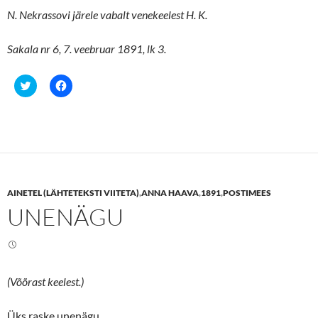
N. Nekrassovi järele vabalt venekeelest H. K.
Sakala nr 6, 7. veebruar 1891, lk 3.
C
C
l
l
i
i
c
c
k
k
t
t
o
o
s
s
h
h
a
a
r
r
e
e
AINETEL (LÄHTETEKSTI VIITETA)
,
ANNA HAAVA
,
1891
,
POSTIMEES
o
o
n
n
UNENÄGU
T
F
w
a
i
c
t
e
t
b
e
o
r
o
(
k
(Võõrast keelest.)
O
(
p
O
e
p
n
e
Üks raske unenägu