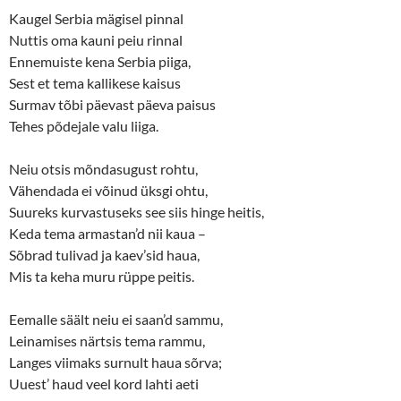
n
e
s
n
Kaugel Serbia mägisel pinnal
i
s
n
i
Nuttis oma kauni peiu rinnal
n
n
Ennemuiste kena Serbia piiga,
e
n
w
e
Sest et tema kallikese kaisus
w
w
i
w
Surmav tõbi päevast päeva paisus
n
i
d
n
Tehes põdejale valu liiga.
o
d
w
o
)
w
)
Neiu otsis mõndasugust rohtu,
Vähendada ei võinud üksgi ohtu,
Suureks kurvastuseks see siis hinge heitis,
Keda tema armastan’d nii kaua –
Sõbrad tulivad ja kaev’sid haua,
Mis ta keha muru rüppe peitis.
Eemalle säält neiu ei saan’d sammu,
Leinamises närtsis tema rammu,
Langes viimaks surnult haua sõrva;
Uuest’ haud veel kord lahti aeti