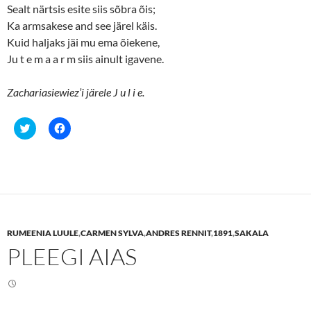
Sealt närtsis esite siis sõbra õis;
)
w
)
Ka armsakese and see järel käis.
Kuid haljaks jäi mu ema õiekene,
Ju t e m a a r m siis ainult igavene.
Zachariasiewiez’i järele J u l i e.
C
C
l
l
i
i
c
c
k
k
t
t
o
o
s
s
h
h
a
a
r
r
e
e
RUMEENIA LUULE
,
CARMEN SYLVA
,
ANDRES RENNIT
,
1891
,
SAKALA
o
o
n
n
PLEEGI AIAS
T
F
w
a
i
c
t
e
t
b
e
o
r
o