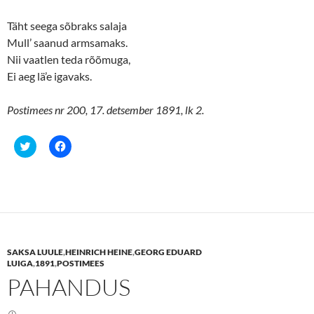
Täht seega sõbraks salaja
Mull’ saanud armsamaks.
Nii vaatlen teda rõõmuga,
Ei aeg lä’e igavaks.
Postimees nr 200, 17. detsember 1891, lk 2.
C
C
l
l
i
i
c
c
k
k
t
t
o
o
s
s
h
h
a
a
r
r
e
e
SAKSA LUULE
,
HEINRICH HEINE
,
GEORG EDUARD
o
o
n
n
LUIGA
,
1891
,
POSTIMEES
T
F
PAHANDUS
w
a
i
c
t
e
t
b