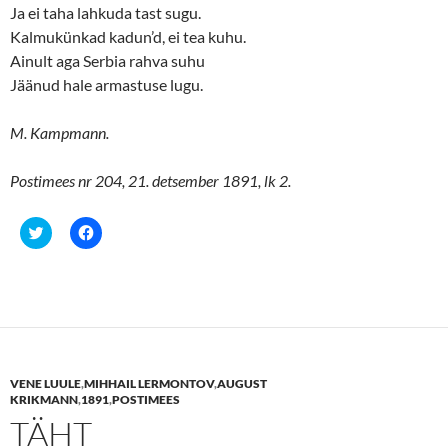
Ja ei taha lahkuda tast sugu.
Kalmukünkad kadun’d, ei tea kuhu.
Ainult aga Serbia rahva suhu
Jäänud hale armastuse lugu.
M. Kampmann.
Postimees nr 204, 21. detsember 1891, lk 2.
C
C
l
l
i
i
c
c
k
k
t
t
o
o
s
s
h
h
a
a
r
r
e
e
VENE LUULE
,
MIHHAIL LERMONTOV
,
AUGUST
o
o
n
n
KRIKMANN
,
1891
,
POSTIMEES
T
F
TÄHT
w
a
i
c