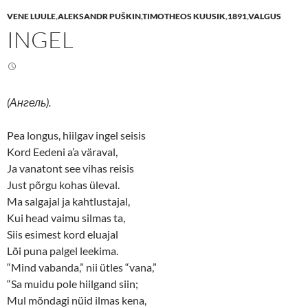
e
e
VENE LUULE
,
ALEKSANDR PUŠKIN
,
TIMOTHEOS KUUSIK
,
1891
,
VALGUS
o
o
n
n
INGEL
T
F
w
a
i
c
t
e
t
b
e
o
r
o
(
k
(Ангель).
O
(
p
O
e
p
n
e
Pea longus, hiilgav ingel seisis
s
n
Kord Eedeni a’a väraval,
i
s
n
i
Ja vanatont see vihas reisis
n
n
e
n
Just põrgu kohas üleval.
w
e
w
w
Ma salgajal ja kahtlustajal,
i
w
n
i
Kui head vaimu silmas ta,
d
n
o
d
Siis esimest kord eluajal
w
o
Lõi puna palgel leekima.
)
w
)
“Mind vabanda,” nii ütles “vana,”
“Sa muidu pole hiilgand siin;
Mul mõndagi nüid ilmas kena,