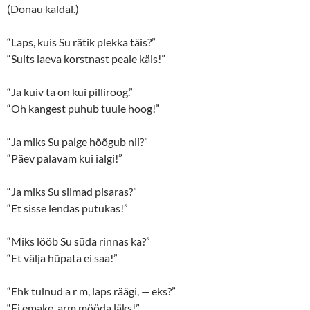
(
k
(Donau kaldal.)
O
(
p
O
e
p
n
e
“Laps, kuis Su rätik plekka täis?”
s
n
“Suits laeva korstnast peale käis!”
i
s
n
i
n
n
e
n
“Ja kuiv ta on kui pilliroog.”
w
e
w
w
“Oh kangest puhub tuule hoog!”
i
w
n
i
d
n
o
d
“Ja miks Su palge hõõgub nii?”
w
o
“Päev palavam kui ialgi!”
)
w
)
“Ja miks Su silmad pisaras?”
“Et sisse lendas putukas!”
“Miks lööb Su süda rinnas ka?”
“Et välja hüpata ei saa!”
“Ehk tulnud a r m, laps räägi,
—
eks?”
“Ei emake, arm mööda läks!”