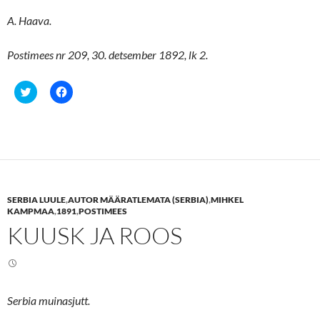
A. Haava.
Postimees nr 209, 30. detsember 1892, lk 2.
C
C
l
l
i
i
c
c
k
k
t
t
o
o
s
s
h
h
a
a
r
r
e
e
SERBIA LUULE
,
AUTOR MÄÄRATLEMATA (SERBIA)
,
MIHKEL
o
o
n
n
KAMPMAA
,
1891
,
POSTIMEES
T
F
KUUSK JA ROOS
w
a
i
c
t
e
t
b
e
o
r
o
(
k
O
(
Serbia muinasjutt.
p
O
e
p