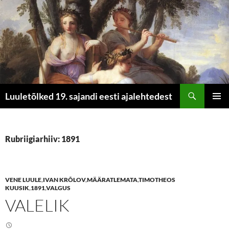
Otsi
Luuletõlked 19. sajandi eesti ajalehtedest
LIIGU
PEAME
SISU
JUURDE
Rubriigiarhiiv: 1891
VENE LUULE
,
IVAN KRÕLOV
,
MÄÄRATLEMATA
,
TIMOTHEOS
KUUSIK
,
1891
,
VALGUS
VALELIK