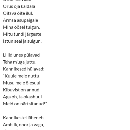
e
p
n
e
Orus oja kaldala
s
n
Õitsva õite ilul.
i
s
n
i
Armsa asupaigale
n
n
e
n
Mina öösel tuigun,
w
e
w
w
Mitu tundi järgeste
i
w
n
i
Istun seal ja suigun.
d
n
o
d
w
o
Lillid unes püiavad
)
w
)
Teha m’uga juttu,
Kannikesed hüiavad:
“Kuule meie nuttu!
Musu meie õiesuul
Kibuvist on annud,
Aga oh, ta okashuul
Meid on närtsitanud!”
Kannikestel läheneb
Ämblik, noor ja vaga,