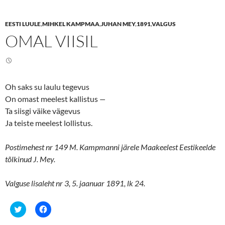
a
a
r
r
e
e
EESTI LUULE
,
MIHKEL KAMPMAA
,
JUHAN MEY
,
1891
,
VALGUS
o
o
n
n
OMAL VIISIL
T
F
w
a
i
c
t
e
t
b
e
o
r
o
(
k
Oh saks su laulu tegevus
O
(
p
O
On omast meelest kallistus
—
e
p
n
e
Ta siisgi väike vägevus
s
n
Ja teiste meelest lollistus.
i
s
n
i
n
n
e
n
Postimehest nr 149 M. Kampmanni järele Maakeelest Eestikeelde
w
e
w
w
tõlkinud J. Mey.
i
w
n
i
d
n
o
d
Valguse lisaleht nr 3, 5. jaanuar 1891, lk 24.
w
o
)
w
)
C
C
l
l
i
i