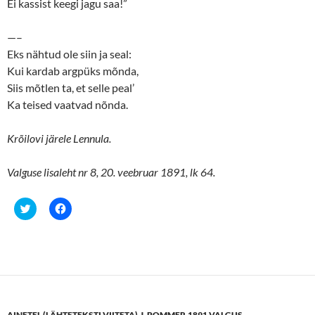
Ei kassist keegi jagu saa!”
—–
Eks nähtud ole siin ja seal:
Kui kardab argpüks mõnda,
Siis mõtlen ta, et selle peal’
Ka teised vaatvad nõnda.
Krõilovi järele Lennula.
Valguse lisaleht nr 8, 20. veebruar 1891, lk 64.
C
C
l
l
i
i
c
c
k
k
t
t
o
o
s
s
h
h
a
a
r
r
e
e
AINETEL (LÄHTETEKSTI VIITETA)
,
J. POMMER
,
1891
,
VALGUS