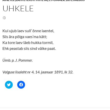
o
o
n
n
UHKELE
T
F
w
a
i
c
t
e
t
b
e
o
r
o
(
k
Kui ujub laev sull’ õnne laentel,
O
(
p
O
Siis ära põlga vaes’ma kätt;
e
p
n
e
Ka tore laev läeb hukka tormil,
s
n
Ehk peastab siis sind väike paat.
i
s
n
i
n
n
e
n
Ümb. p. J. Pommer.
w
e
w
w
i
w
n
i
Valguse lisaleht nr 4, 14. jaanuar 1891, lk 32.
d
n
o
d
w
o
)
w
C
C
)
l
l
i
i
c
c
k
k
t
t
o
o
s
s
h
h