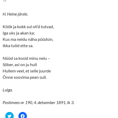
e
o
r
o
(
k
O
(
H. Heine järele.
p
O
e
p
n
e
s
n
Köök ja kokk sul oli’d tutvad,
i
s
n
i
Iga uks ja akan ka;
n
n
Kus ma neidu näha püüdsin,
e
n
w
e
Ikka tulid ette sa.
w
w
i
w
n
i
d
n
Nüüd sa kosid minu neiu –
o
d
w
o
Sõber, asi on ju hull
)
w
)
Hullem veel, et selle juurde
Õnne soovima pean sull.
Luiga.
Postimees nr 190, 4. detsember 1891, lk 3.
C
C