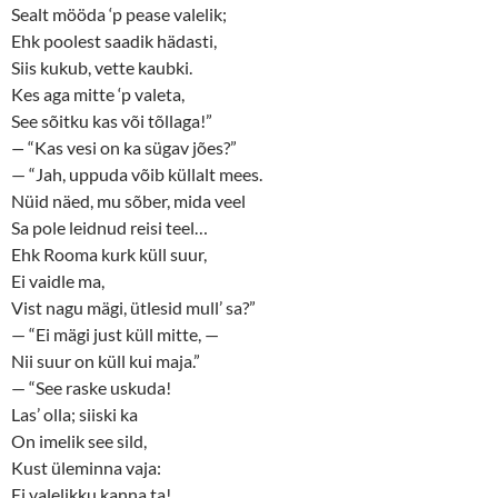
Sealt mööda ‘p pease valelik;
Ehk poolest saadik hädasti,
Siis kukub, vette kaubki.
Kes aga mitte ‘p valeta,
See sõitku kas või tõllaga!”
—
“Kas vesi on ka sügav jões?”
— “Jah, uppuda võib küllalt mees.
Nüid näed, mu sõber, mida veel
Sa pole leidnud reisi teel…
Ehk Rooma kurk küll suur,
Ei vaidle ma,
Vist nagu mägi, ütlesid mull’ sa?”
— “Ei mägi just küll mitte, —
Nii suur on küll kui maja.”
— “See raske uskuda!
Las’ olla; siiski ka
On imelik see sild,
Kust üleminna vaja:
Ei valelikku kanna ta!