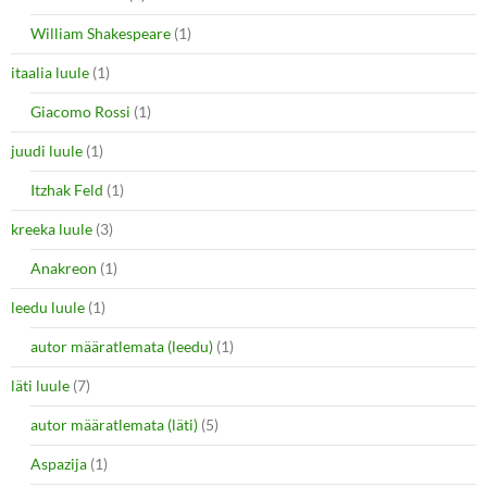
William Shakespeare
(1)
itaalia luule
(1)
Giacomo Rossi
(1)
juudi luule
(1)
Itzhak Feld
(1)
kreeka luule
(3)
Anakreon
(1)
leedu luule
(1)
autor määratlemata (leedu)
(1)
läti luule
(7)
autor määratlemata (läti)
(5)
Aspazija
(1)