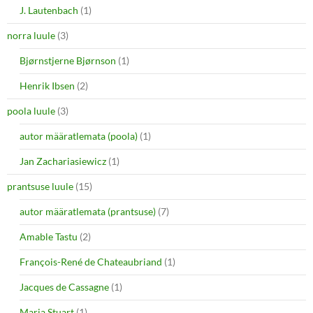
J. Lautenbach
(1)
norra luule
(3)
Bjørnstjerne Bjørnson
(1)
Henrik Ibsen
(2)
poola luule
(3)
autor määratlemata (poola)
(1)
Jan Zachariasiewicz
(1)
prantsuse luule
(15)
autor määratlemata (prantsuse)
(7)
Amable Tastu
(2)
François-René de Chateaubriand
(1)
Jacques de Cassagne
(1)
Maria Stuart
(1)