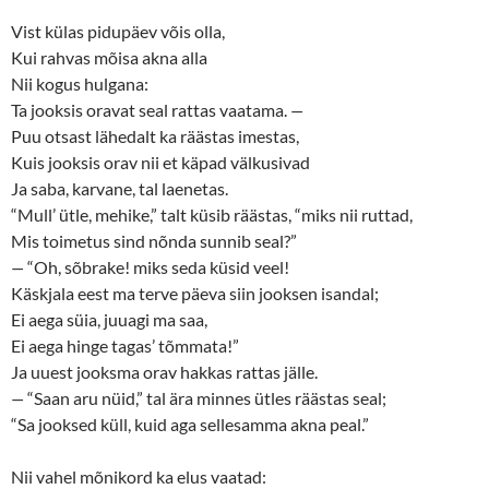
Vist külas pidupäev võis olla,
Kui rahvas mõisa akna alla
Nii kogus hulgana:
Ta jooksis oravat seal rattas vaatama.
—
Puu otsast lähedalt ka räästas imestas,
Kuis jooksis orav nii et käpad välkusivad
Ja saba, karvane, tal laenetas.
“Mull’ ütle, mehike,” talt küsib räästas, “miks nii ruttad,
Mis toimetus sind nõnda sunnib seal?”
—
“Oh, sõbrake! miks seda küsid veel!
Käskjala eest ma terve päeva siin jooksen isandal;
Ei aega süia, juuagi ma saa,
Ei aega hinge tagas’ tõmmata!”
Ja uuest jooksma orav hakkas rattas jälle.
—
“Saan aru nüid,” tal ära minnes ütles räästas seal;
“Sa jooksed küll, kuid aga sellesamma akna peal.”
Nii vahel mõnikord ka elus vaatad: