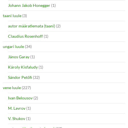
Johann Jakob Honegger
(1)
taani luule
(3)
autor määratlemata (taani)
(2)
Claudius Rosenhoff
(1)
ungari luule
(34)
János Garay
(1)
Károly Kisfaludy
(1)
Sándor Petőfi
(32)
vene luule
(227)
Ivan Belousov
(2)
M. Lavrov
(1)
V. Shukov
(1)