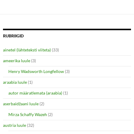
k
k
t
t
o
o
s
s
h
h
a
a
r
r
e
e
o
o
n
n
RUBRIIGID
T
F
w
a
i
c
ainetel (lähteteksti viiteta)
(33)
t
e
t
b
e
o
ameerika luule
(3)
r
o
(
k
O
(
Henry Wadsworth Longfellow
(3)
p
O
e
p
araabia luule
n
(1)
e
s
n
i
s
autor määratlemata (araabia)
(1)
n
i
n
n
e
n
aserbaidžaani luule
(2)
w
e
w
w
i
w
Mirza Schaffy Wazeh
(2)
n
i
d
n
o
d
austria luule
(32)
w
o
)
w