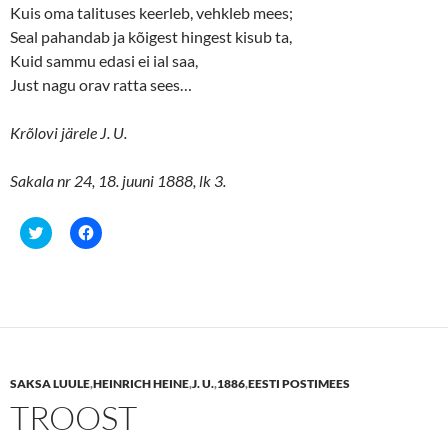
Kuis oma talituses keerleb, vehkleb mees;
Seal pahandab ja kõigest hingest kisub ta,
Kuid sammu edasi ei ial saa,
Just nagu orav ratta sees…
Krõlovi järele J. U.
Sakala nr 24, 18. juuni 1888, lk 3.
C
C
l
l
i
i
c
c
k
k
t
t
o
o
s
s
h
h
a
a
r
r
e
e
SAKSA LUULE
,
HEINRICH HEINE
,
J. U.
,
1886
,
EESTI POSTIMEES
o
o
n
n
TROOST
T
F
w
a
i
c