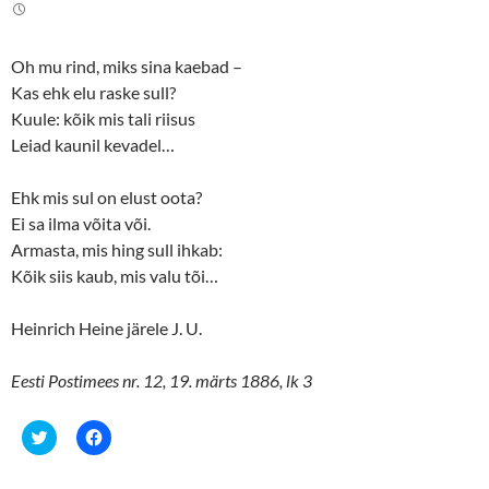
t
e
t
b
e
o
r
o
(
k
Oh mu rind, miks sina kaebad –
O
(
p
O
Kas ehk elu raske sull?
e
p
n
e
Kuule: kõik mis tali riisus
s
n
Leiad kaunil kevadel…
i
s
n
i
n
n
e
n
Ehk mis sul on elust oota?
w
e
w
w
Ei sa ilma võita või.
i
w
n
i
Armasta, mis hing sull ihkab:
d
n
o
d
Kõik siis kaub, mis valu tõi…
w
o
)
w
)
Heinrich Heine järele J. U.
Eesti Postimees nr. 12, 19. märts 1886, lk 3
C
C
l
l
i
i
c
c