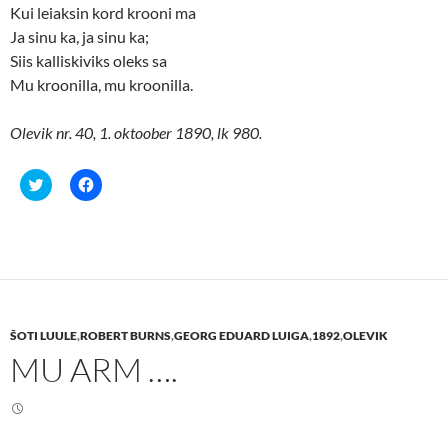
Kui leiaksin kord krooni ma
Ja sinu ka, ja sinu ka;
Siis kalliskiviks oleks sa
Mu kroonilla, mu kroonilla.
Olevik nr. 40, 1. oktoober 1890, lk 980.
C
C
l
l
i
i
c
c
k
k
t
t
o
o
s
s
h
h
a
a
r
r
e
e
ŠOTI LUULE
,
ROBERT BURNS
,
GEORG EDUARD LUIGA
,
1892
,
OLEVIK
o
o
n
n
MU ARM ….
T
F
w
a
i
c
t
e
t
b
e
o
r
o