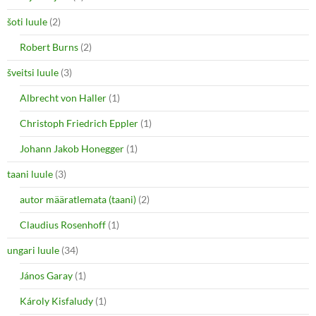
šoti luule
(2)
Robert Burns
(2)
šveitsi luule
(3)
Albrecht von Haller
(1)
Christoph Friedrich Eppler
(1)
Johann Jakob Honegger
(1)
taani luule
(3)
autor määratlemata (taani)
(2)
Claudius Rosenhoff
(1)
ungari luule
(34)
János Garay
(1)
Károly Kisfaludy
(1)