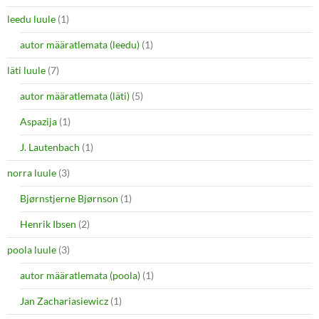
leedu luule
(1)
autor määratlemata (leedu)
(1)
läti luule
(7)
autor määratlemata (läti)
(5)
Aspazija
(1)
J. Lautenbach
(1)
norra luule
(3)
Bjørnstjerne Bjørnson
(1)
Henrik Ibsen
(2)
poola luule
(3)
autor määratlemata (poola)
(1)
Jan Zachariasiewicz
(1)