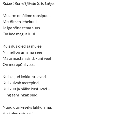
(
k
Robert Burns’i järele G. E. Luiga.
O
(
p
O
e
p
n
e
Mu arm on õilme roosipuus
s
n
Mis õitseb lehekuul,
i
s
n
i
Ja iga sõna tema suus
n
n
e
n
On ime magus luul.
w
e
w
w
i
w
n
i
Kuis ilus oled sa mu eel,
d
n
o
d
Nii hell on arm mu sees,
w
o
Ma armastan sind, kuni veel
)
w
)
On merepõhi vees.
Kui kaljud kokku sulavad,
Kui kuivab merepind,
Kui kuu ja päike kustuvad –
Hing seni ihkab sind.
Nüüd üürikeseks lahkun ma,
Siis tulen usinast’,