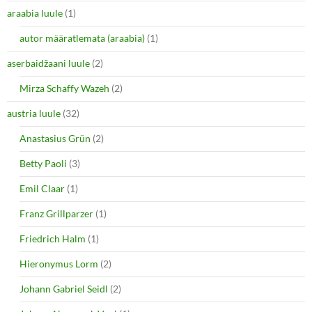
e
p
araabia luule
n
(1)
e
s
n
i
s
autor määratlemata (araabia)
(1)
n
i
n
n
e
n
aserbaidžaani luule
(2)
w
e
w
w
i
w
Mirza Schaffy Wazeh
(2)
n
i
d
n
o
d
austria luule
(32)
w
o
)
w
Anastasius Grün
(2)
)
Betty Paoli
(3)
Emil Claar
(1)
Franz Grillparzer
(1)
Friedrich Halm
(1)
Hieronymus Lorm
(2)
Johann Gabriel Seidl
(2)