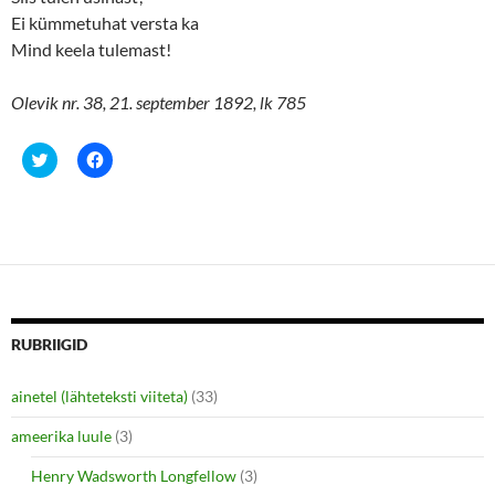
Ei kümmetuhat versta ka
Mind keela tulemast!
Olevik nr. 38, 21. september 1892, lk 785
C
C
l
l
i
i
c
c
k
k
t
t
o
o
s
s
h
h
a
a
r
r
e
e
o
o
n
n
RUBRIIGID
T
F
w
a
i
c
ainetel (lähteteksti viiteta)
(33)
t
e
t
b
e
o
ameerika luule
(3)
r
o
(
k
O
(
Henry Wadsworth Longfellow
(3)
p
O