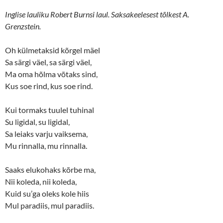
Inglise lauliku Robert Burnsi laul. Saksakeelesest tõlkest A.
Grenzstein.
Oh külmetaksid kõrgel mäel
Sa särgi väel, sa särgi väel,
Ma oma hõlma võtaks sind,
Kus soe rind, kus soe rind.
Kui tormaks tuulel tuhinal
Su ligidal, su ligidal,
Sa leiaks varju vaiksema,
Mu rinnalla, mu rinnalla.
Saaks elukohaks kõrbe ma,
Nii koleda, nii koleda,
Kuid su’ga oleks kole hiis
Mul paradiis, mul paradiis.