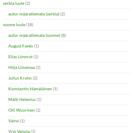
serbia luule
(2)
autor määratlemata (serbia)
(2)
soome luule
(18)
autor määratlemata (soome)
(8)
August Favén
(1)
Elias Lönnrot
(1)
Hilja Liinamaa
(1)
Julius Krohn
(2)
Konstantin Hämäläinen
(1)
Matti Helenius
(1)
Olli Wuorinen
(1)
Vainö
(1)
Yrjö Veijola
(1)