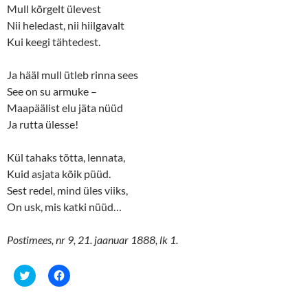
n
i
Mull kõrgelt ülevest
n
n
e
n
Nii heledast, nii hiilgavalt
w
e
w
w
Kui keegi tähtedest.
i
w
n
i
d
n
o
d
Ja hääl mull ütleb rinna sees
w
o
See on su armuke –
)
w
)
Maapäälist elu jäta nüüd
Ja rutta ülesse!
Kül tahaks tõtta, lennata,
Kuid asjata kõik püüd.
Sest redel, mind üles viiks,
On usk, mis katki nüüd…
Postimees, nr 9, 21. jaanuar 1888, lk 1.
C
C
l
l
i
i
c
c