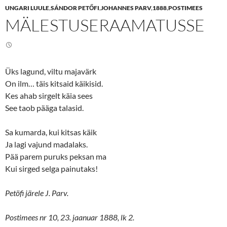
e
e
UNGARI LUULE
,
SÁNDOR PETŐFI
,
JOHANNES PARV
,
1888
,
POSTIMEES
o
o
n
n
MÄLESTUSERAAMATUSSE
T
F
w
a
i
c
t
e
t
b
e
o
r
o
(
k
Üks lagund, viltu majavärk
O
(
p
O
On ilm… täis kitsaid käikisid.
e
p
n
e
Kes ahab sirgelt käia sees
s
n
See taob pääga talasid.
i
s
n
i
n
n
e
n
Sa kumarda, kui kitsas käik
w
e
w
w
Ja lagi vajund madalaks.
i
w
n
i
Pää parem puruks peksan ma
d
n
o
d
Kui sirged selga painutaks!
w
o
)
w
)
Petöfi järele J. Parv.
Postimees nr 10, 23. jaanuar 1888, lk 2.