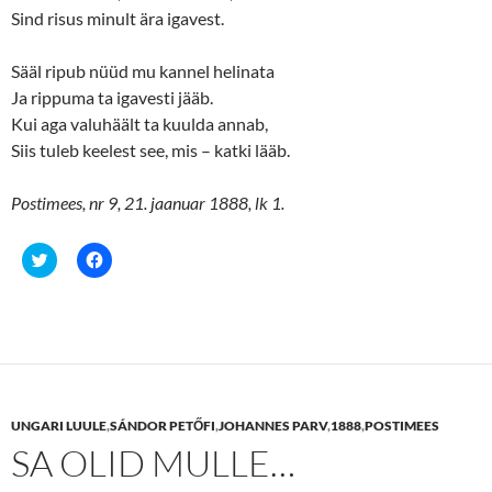
d
n
Sind risus minult ära igavest.
o
d
w
o
)
w
Sääl ripub nüüd mu kannel helinata
)
Ja rippuma ta igavesti jääb.
Kui aga valuhäält ta kuulda annab,
Siis tuleb keelest see, mis – katki lääb.
Postimees, nr 9, 21. jaanuar 1888, lk 1.
C
C
l
l
i
i
c
c
k
k
t
t
o
o
s
s
h
h
a
a
r
r
e
e
UNGARI LUULE
,
SÁNDOR PETŐFI
,
JOHANNES PARV
,
1888
,
POSTIMEES
o
o
n
n
SA OLID MULLE…
T
F
w
a
i
c