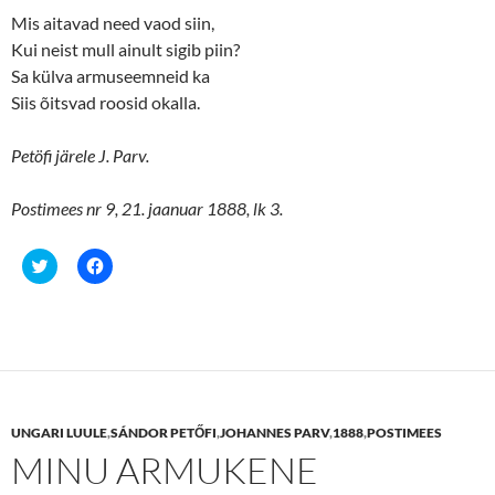
)
Mis aitavad need vaod siin,
Kui neist mull ainult sigib piin?
Sa külva armuseemneid ka
Siis õitsvad roosid okalla.
Petöfi järele J. Parv.
Postimees nr 9, 21. jaanuar 1888, lk 3.
C
C
l
l
i
i
c
c
k
k
t
t
o
o
s
s
h
h
a
a
r
r
e
e
UNGARI LUULE
,
SÁNDOR PETŐFI
,
JOHANNES PARV
,
1888
,
POSTIMEES
o
o
n
n
MINU ARMUKENE
T
F
w
a
i
c