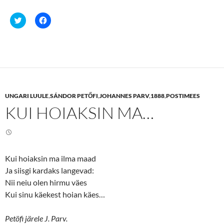
C
C
l
l
i
i
c
c
k
k
t
t
o
o
s
s
h
h
a
a
r
r
e
e
UNGARI LUULE
,
SÁNDOR PETŐFI
,
JOHANNES PARV
,
1888
,
POSTIMEES
o
o
n
n
KUI HOIAKSIN MA…
T
F
w
a
i
c
t
e
t
b
e
o
r
o
(
k
Kui hoiaksin ma ilma maad
O
(
p
O
Ja siisgi kardaks langevad:
e
p
n
e
Nii neiu olen hirmu väes
s
n
Kui sinu käekest hoian käes…
i
s
n
i
n
n
e
n
Petöfi järele J. Parv.
w
e