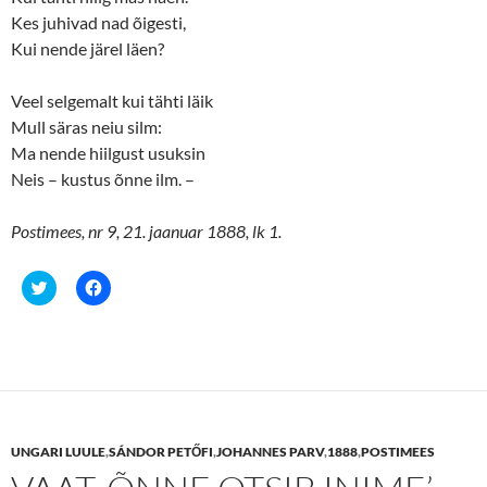
)
Kes juhivad nad õigesti,
Kui nende järel läen?
Veel selgemalt kui tähti läik
Mull säras neiu silm:
Ma nende hiilgust usuksin
Neis – kustus õnne ilm. –
Postimees, nr 9, 21. jaanuar 1888, lk 1.
C
C
l
l
i
i
c
c
k
k
t
t
o
o
s
s
h
h
a
a
r
r
e
e
UNGARI LUULE
,
SÁNDOR PETŐFI
,
JOHANNES PARV
,
1888
,
POSTIMEES
o
o
n
n
T
F