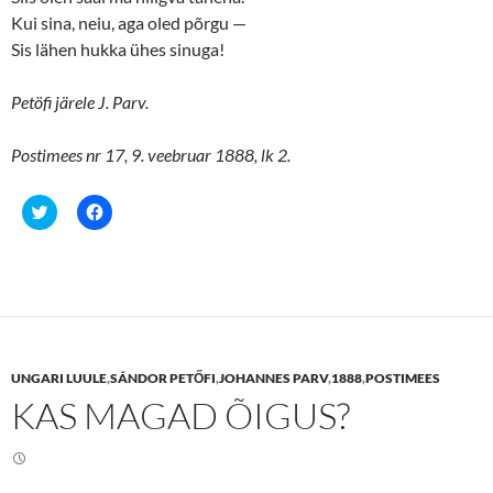
i
w
n
i
Kui sina, neiu, aga oled põrgu —
d
n
o
d
Sis lähen hukka ühes sinuga!
w
o
)
w
)
Petöfi järele J. Parv.
Postimees nr 17, 9. veebruar 1888, lk 2.
C
C
l
l
i
i
c
c
k
k
t
t
o
o
s
s
h
h
a
a
r
r
e
e
UNGARI LUULE
,
SÁNDOR PETŐFI
,
JOHANNES PARV
,
1888
,
POSTIMEES
o
o
n
n
KAS MAGAD ÕIGUS?
T
F
w
a
i
c
t
e
t
b
e
o