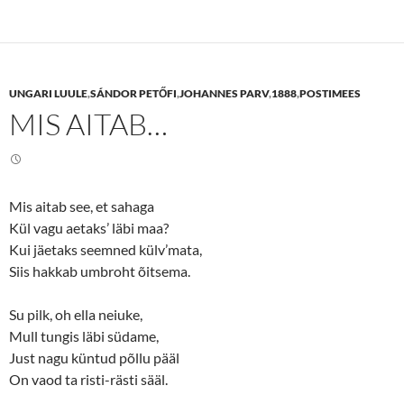
k
k
t
t
o
o
s
s
h
h
a
a
r
r
e
e
UNGARI LUULE
,
SÁNDOR PETŐFI
,
JOHANNES PARV
,
1888
,
POSTIMEES
o
o
n
n
MIS AITAB…
T
F
w
a
i
c
t
e
t
b
e
o
r
o
(
k
Mis aitab see, et sahaga
O
(
p
O
Kül vagu aetaks’ läbi maa?
e
p
n
e
Kui jäetaks seemned külv’mata,
s
n
Siis hakkab umbroht õitsema.
i
s
n
i
n
n
e
n
Su pilk, oh ella neiuke,
w
e
w
w
Mull tungis läbi südame,
i
w
n
i
Just nagu küntud põllu pääl
d
n
o
d
On vaod ta risti-rästi sääl.
w
o
)
w