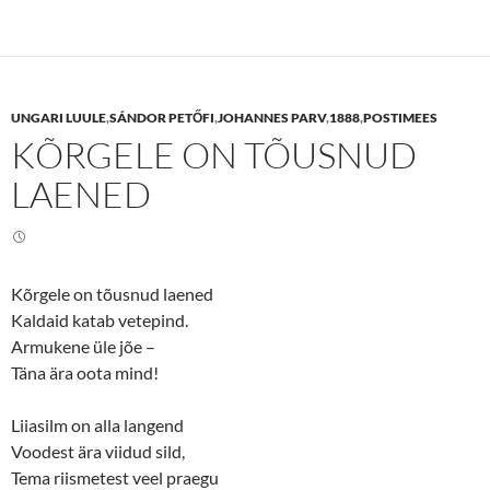
k
k
t
t
o
o
s
s
h
h
a
a
r
r
e
e
UNGARI LUULE
,
SÁNDOR PETŐFI
,
JOHANNES PARV
,
1888
,
POSTIMEES
o
o
n
n
KÕRGELE ON TÕUSNUD
T
F
w
a
i
c
LAENED
t
e
t
b
e
o
r
o
(
k
O
(
p
O
e
p
Kõrgele on tõusnud laened
n
e
Kaldaid katab vetepind.
s
n
i
s
Armukene üle jõe –
n
i
n
n
Täna ära oota mind!
e
n
w
e
w
w
i
w
Liiasilm on alla langend
n
i
d
n
Voodest ära viidud sild,
o
d
w
o
Tema riismetest veel praegu
)
w