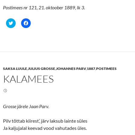
Postimees nr 121, 21. oktoober 1889, lk 3.
C
C
l
l
i
i
c
c
k
k
t
t
o
o
s
s
h
h
a
a
r
r
e
e
SAKSA LUULE
,
JULIUS GROSSE
,
JOHANNES PARV
,
1887
,
POSTIMEES
o
o
n
n
KALAMEES
T
F
w
a
i
c
t
e
t
b
e
o
r
o
(
k
Grosse järele Jaan Parv.
O
(
p
O
e
p
n
e
Pilv tõttab kiirest’, järv laksub lainte süles
s
n
Ja kaljujalal keevad vood vahutades üles.
i
s
n
i