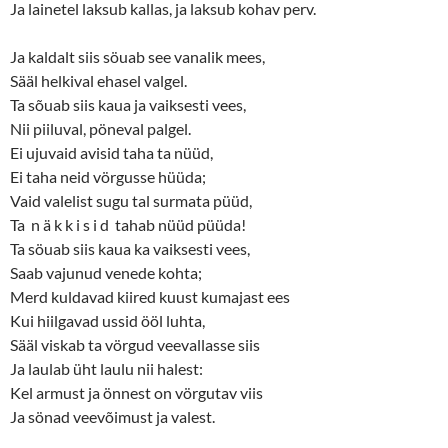
Ja lainetel laksub kallas, ja laksub kohav perv.
Ja kaldalt siis söuab see vanalik mees,
Sääl helkival ehasel valgel.
Ta sõuab siis kaua ja vaiksesti vees,
Nii piiluval, pöneval palgel.
Ei ujuvaid avisid taha ta nüüd,
Ei taha neid vörgusse hüüda;
Vaid valelist sugu tal surmata püüd,
Ta n ä k k i s i d tahab nüüd püüda!
Ta söuab siis kaua ka vaiksesti vees,
Saab vajunud venede kohta;
Merd kuldavad kiired kuust kumajast ees
Kui hiilgavad ussid ööl luhta,
Sääl viskab ta vörgud veevallasse siis
Ja laulab üht laulu nii halest:
Kel armust ja önnest on vörgutav viis
Ja sönad veevõimust ja valest.