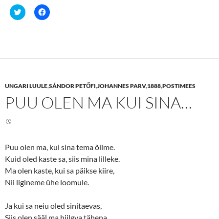
C
C
l
l
i
i
c
c
k
k
t
t
o
o
s
s
h
h
a
a
r
r
e
e
UNGARI LUULE
,
SÁNDOR PETŐFI
,
JOHANNES PARV
,
1888
,
POSTIMEES
o
o
n
n
PUU OLEN MA KUI SINA…
T
F
w
a
i
c
t
e
t
b
e
o
r
o
(
k
Puu olen ma, kui sina tema õilme.
O
(
p
O
Kuid oled kaste sa, siis mina lilleke.
e
p
n
e
Ma olen kaste, kui sa päikse kiire,
s
n
Nii ligineme ühe loomule.
i
s
n
i
n
n
e
n
Ja kui sa neiu oled sinitaevas,
w
e
w
w
Siis olen sääl ma hiilgva tähena.