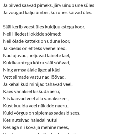
Ja pilved saavad pimeks, järv uinub une süles
Ja voogud kalju ümber, kui unes käivad üles.
Sääl kerib veest üles kuldjuukstega koor.
Neil lilledest lokkide sölmed;
Neil ölade katteks on udune loor,
Ja kaelas on ehteks veehelmed.
Nad ujuvad, heljuvad lainete lael,
Kuldkauntega kötru sääl söövad,
Ning armsa äiale ägedal käel
Vett silmade vastu nad löövad.
Ja kehalikud minijad tahavad veel,
Käes vanaksel kiskuda aeru;
Siis kaovad veel alla vanakse eel,
Kust kuulda veel näkkide naeru…
Kuid võrgus on siplemas sadasid sees,
Kes nutsivad haledal nutul:
Kes aga nii köva ja mehine mees,