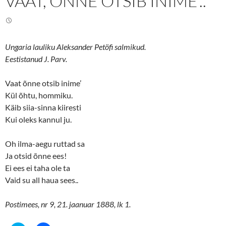
VAAT, ÕNNE OTSIB INIME’..
w
a
i
c
t
e
t
b
e
o
r
o
(
k
Ungaria lauliku Aleksander Petöfi salmikud.
O
(
p
O
Eestistanud J. Parv.
e
p
n
e
s
n
Vaat õnne otsib inime’
i
s
n
i
Kül õhtu, hommiku.
n
n
e
n
Käib siia-sinna kiiresti
w
e
w
w
Kui oleks kannul ju.
i
w
n
i
d
n
o
d
Oh ilma-aegu ruttad sa
w
o
Ja otsid õnne ees!
)
w
)
Ei ees ei taha ole ta
Vaid su all haua sees..
Postimees, nr 9, 21. jaanuar 1888, lk 1.