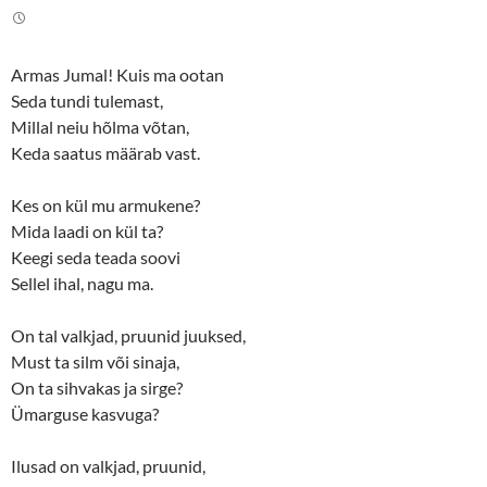
t
e
t
b
e
o
r
o
(
k
Armas Jumal! Kuis ma ootan
O
(
p
O
Seda tundi tulemast,
e
p
n
e
Millal neiu hõlma võtan,
s
n
Keda saatus määrab vast.
i
s
n
i
n
n
e
n
Kes on kül mu armukene?
w
e
w
w
Mida laadi on kül ta?
i
w
n
i
Keegi seda teada soovi
d
n
o
d
Sellel ihal, nagu ma.
w
o
)
w
)
On tal valkjad, pruunid juuksed,
Must ta silm või sinaja,
On ta sihvakas ja sirge?
Ümarguse kasvuga?
Ilusad on valkjad, pruunid,