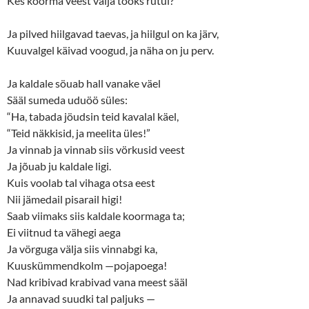
Kes koorma veest välja tooks rutul?
Ja pilved hiilgavad taevas, ja hiilgul on ka järv,
Kuuvalgel käivad voogud, ja näha on ju perv.
Ja kaldale söuab hall vanake väel
Sääl sumeda uduöö süles:
“Ha, tabada jöudsin teid kavalal käel,
“Teid näkkisid, ja meelita üles!”
Ja vinnab ja vinnab siis vörkusid veest
Ja jõuab ju kaldale ligi.
Kuis voolab tal vihaga otsa eest
Nii jämedail pisarail higi!
Saab viimaks siis kaldale koormaga ta;
Ei viitnud ta vähegi aega
Ja vörguga välja siis vinnabgi ka,
Kuuskümmendkolm —pojapoega!
Nad kribivad krabivad vana meest sääl
Ja annavad suudki tal paljuks —