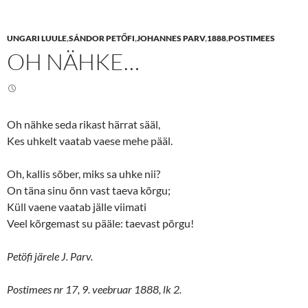
h
h
a
a
r
r
e
e
UNGARI LUULE
,
SÁNDOR PETŐFI
,
JOHANNES PARV
,
1888
,
POSTIMEES
o
o
n
n
OH NÄHKE…
T
F
w
a
i
c
t
e
t
b
e
o
r
o
(
k
Oh nähke seda rikast härrat sääl,
O
(
p
O
Kes uhkelt vaatab vaese mehe pääl.
e
p
n
e
s
n
Oh, kallis sõber, miks sa uhke nii?
i
s
n
i
On täna sinu õnn vast taeva kõrgu;
n
n
e
n
Küll vaene vaatab jälle viimati
w
e
w
w
Veel kõrgemast su pääle: taevast põrgu!
i
w
n
i
d
n
o
d
Petöfi järele J. Parv.
w
o
)
w
)
Postimees nr 17, 9. veebruar 1888, lk 2.