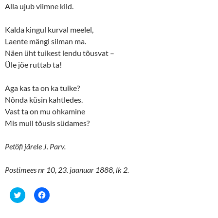
Alla ujub viimne kild.
)
Kalda kingul kurval meelel,
Laente mängi silman ma.
Näen üht tuikest lendu tõusvat –
Üle jõe ruttab ta!
Aga kas ta on ka tuike?
Nõnda küsin kahtledes.
Vast ta on mu ohkamine
Mis mull tõusis südames?
Petöfi järele J. Parv.
Postimees nr 10, 23. jaanuar 1888, lk 2.
C
C
l
l
i
i
c
c