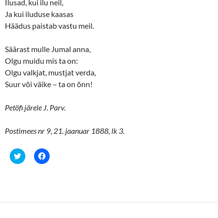
Ilusad, kui ilu neil,
Ja kui iluduse kaasas
Häädus paistab vastu meil.
Säärast mulle Jumal anna,
Olgu muidu mis ta on:
Olgu valkjat, mustjat verda,
Suur või väike – ta on õnn!
Petöfi järele J. Parv.
Postimees nr 9, 21. jaanuar 1888, lk 3.
C
C
l
l
i
i
c
c
k
k
t
t
o
o
s
s
h
h
a
a
r
r