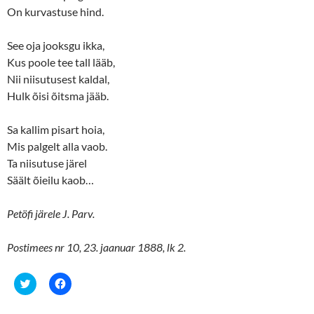
n
n
On kurvastuse hind.
e
n
w
e
w
w
i
w
See oja jooksgu ikka,
n
i
d
n
Kus poole tee tall lääb,
o
d
w
o
Nii niisutusest kaldal,
)
w
Hulk õisi õitsma jääb.
)
Sa kallim pisart hoia,
Mis palgelt alla vaob.
Ta niisutuse järel
Säält õieilu kaob…
Petöfi järele J. Parv.
Postimees nr 10, 23. jaanuar 1888, lk 2.
C
C
l
l
i
i
c
c