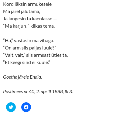
n
e
Kord läksin armukesele
s
n
i
s
Ma järel jalutama,
n
i
n
n
Ja langesin ta kaenlasse —
e
n
“Ma karjun!” kilkas tema.
w
e
w
w
i
w
n
i
“Ha,” vastasin ma vihaga.
d
n
o
d
“On arm siis paljas luule?”
w
o
)
w
“Vait, vait,” siis armsast ütles ta,
)
“Et keegi sind ei kuule.”
Goethe järele Endla.
Postimees nr 40, 2. aprill 1888, lk 3.
C
C
l
l
i
i
c
c
k
k
t
t
o
o
s
s