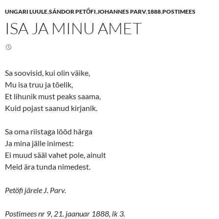
e
e
UNGARI LUULE
,
SÁNDOR PETŐFI
,
JOHANNES PARV
,
1888
,
POSTIMEES
o
o
n
n
ISA JA MINU AMET
T
F
w
a
i
c
t
e
t
b
e
o
r
o
(
k
Sa soovisid, kui olin väike,
O
(
p
O
Mu isa truu ja tõelik,
e
p
n
e
Et lihunik must peaks saama,
s
n
Kuid pojast saanud kirjanik.
i
s
n
i
n
n
e
n
Sa oma riistaga lööd härga
w
e
w
w
Ja mina jälle inimest:
i
w
n
i
Ei muud sääl vahet pole, ainult
d
n
o
d
Meid ära tunda nimedest.
w
o
)
w
)
Petöfi järele J. Parv.
Postimees nr 9, 21. jaanuar 1888, lk 3.