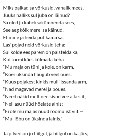
n
n
e
n
Miks paikad sa võrkusid, vanalik mees,
w
e
w
w
Juuks halliks sul juba on läinud?
i
w
n
i
Sa oled ju kaheksakümnenda sees,
d
n
o
d
See aeg kõik merel sa käinud.
w
o
Et mine ja heida puhkama sa,
)
w
)
Las’ pojad neid vörkusid teha;
Sul kolde ees parem on paistelda ka,
Kui tormi käes külmada keha.
“Mu maja on tühi ja kole, on karm,
“Koer üksinda haugub veel öues.
“Kuus pojakest kinkis mull’ Issanda arm,
“Nad magavad merel ja pöues.
“Need näkid mult neelsivad vee alla siit,
“Neil asu nüüd höelate ainis;
“Ei ole mu majas nüüd röömulist viit —
“Mul löbu on üksinda lainis.”
Ja pilved on ju hiilgul, ja hiilgul on ka järv,