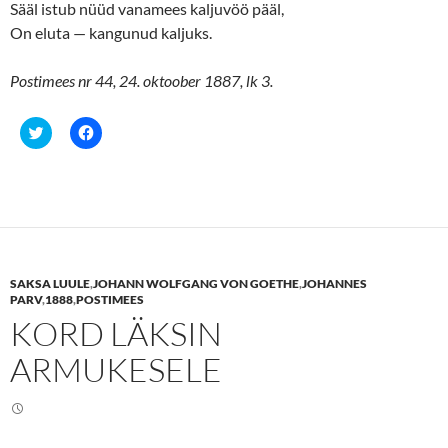
Sääl istub nüüd vanamees kaljuvöö pääl,
On eluta — kangunud kaljuks.
Postimees nr 44, 24. oktoober 1887, lk 3.
C
C
l
l
i
i
c
c
k
k
t
t
o
o
s
s
h
h
a
a
r
r
e
e
SAKSA LUULE
,
JOHANN WOLFGANG VON GOETHE
,
JOHANNES
o
o
n
n
PARV
,
1888
,
POSTIMEES
T
F
KORD LÄKSIN
w
a
i
c
t
e
ARMUKESELE
t
b
e
o
r
o
(
k
O
(
p
O
e
p