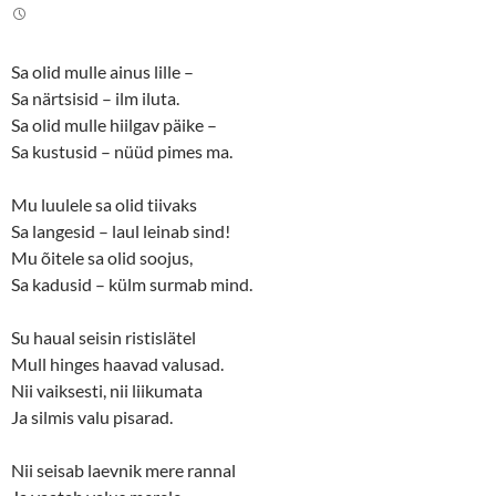
t
e
t
b
e
o
r
o
(
k
Sa olid mulle ainus lille –
O
(
p
O
Sa närtsisid – ilm iluta.
e
p
n
e
Sa olid mulle hiilgav päike –
s
n
Sa kustusid – nüüd pimes ma.
i
s
n
i
n
n
e
n
Mu luulele sa olid tiivaks
w
e
w
w
Sa langesid – laul leinab sind!
i
w
n
i
Mu õitele sa olid soojus,
d
n
o
d
Sa kadusid – külm surmab mind.
w
o
)
w
)
Su haual seisin ristislätel
Mull hinges haavad valusad.
Nii vaiksesti, nii liikumata
Ja silmis valu pisarad.
Nii seisab laevnik mere rannal