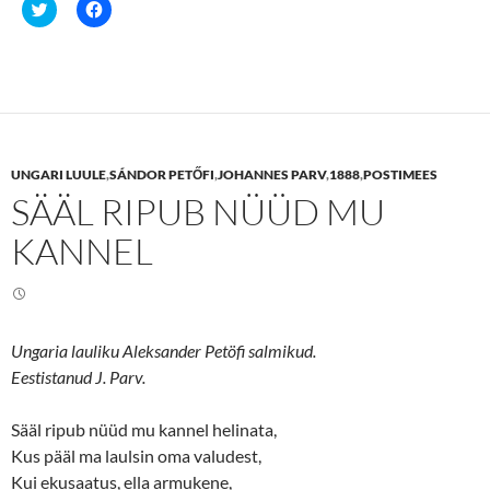
C
C
l
l
i
i
c
c
k
k
t
t
o
o
s
s
h
h
a
a
r
r
e
e
UNGARI LUULE
,
SÁNDOR PETŐFI
,
JOHANNES PARV
,
1888
,
POSTIMEES
o
o
n
n
SÄÄL RIPUB NÜÜD MU
T
F
w
a
i
c
KANNEL
t
e
t
b
e
o
r
o
(
k
O
(
p
O
e
p
Ungaria lauliku Aleksander Petöfi salmikud.
n
e
Eestistanud J. Parv.
s
n
i
s
n
i
n
n
Sääl ripub nüüd mu kannel helinata,
e
n
w
e
Kus pääl ma laulsin oma valudest,
w
w
i
w
Kui ekusaatus, ella armukene,
n
i