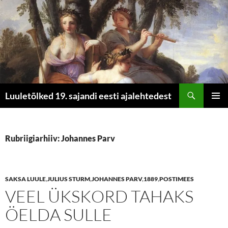
Otsi
Luuletõlked 19. sajandi eesti ajalehtedest
LIIGU
PEAME
SISU
JUURDE
Rubriigiarhiiv: Johannes Parv
SAKSA LUULE
,
JULIUS STURM
,
JOHANNES PARV
,
1889
,
POSTIMEES
VEEL ÜKSKORD TAHAKS
ÖELDA SULLE