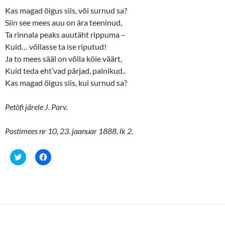
r
o
(
k
Kas magad õigus siis, või surnud sa?
O
(
p
O
Siin see mees auu on ära teeninud,
e
p
n
e
Ta rinnala peaks auutäht rippuma –
s
n
Kuid… võllasse ta ise riputud!
i
s
n
i
Ja to mees sääl on võlla köie väärt,
n
n
e
n
Kuid teda eht’vad pärjad, palnikud..
w
e
w
w
Kas magad õigus siis, kui surnud sa?
i
w
n
i
d
n
o
d
Petöfi järele J. Parv.
w
o
)
w
)
Postimees nr 10, 23. jaanuar 1888, lk 2.
C
C
l
l
i
i
c
c
k
k
t
t
o
o
s
s
h
h
a
a
r
r