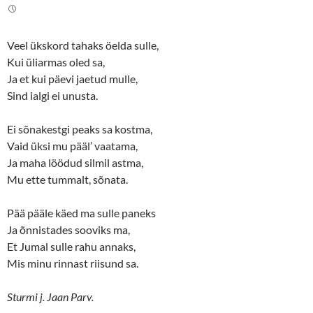
Veel ükskord tahaks öelda sulle,
Kui üliarmas oled sa,
Ja et kui päevi jaetud mulle,
Sind ialgi ei unusta.
Ei sõnakestgi peaks sa kostma,
Vaid üksi mu pääl’ vaatama,
Ja maha löödud silmil astma,
Mu ette tummalt, sõnata.
Pää pääle käed ma sulle paneks
Ja õnnistades sooviks ma,
Et Jumal sulle rahu annaks,
Mis minu rinnast riisund sa.
Sturmi j. Jaan Parv.