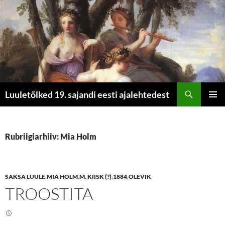
Otsi
Luuletõlked 19. sajandi eesti ajalehtedest
LIIGU
PEAME
SISU
JUURDE
Rubriigiarhiiv: Mia Holm
SAKSA LUULE
,
MIA HOLM
,
M. KIISK (?)
,
1884
,
OLEVIK
TROOSTITA