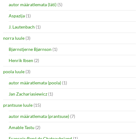
autor määratlemata (läti)
(5)
Aspazija
(1)
J. Lautenbach
(1)
norra luule
(3)
Bjørnstjerne Bjørnson
(1)
Henrik Ibsen
(2)
poola luule
(3)
autor määratlemata (poola)
(1)
Jan Zachariasiewicz
(1)
prantsuse luule
(15)
autor määratlemata (prantsuse)
(7)
Amable Tastu
(2)
François-René de Chateaubriand
(1)