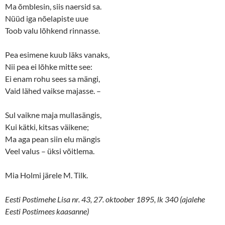
w
w
Ma õmblesin, siis naersid sa.
i
w
n
i
Nüüd iga nõelapiste uue
d
n
o
d
Toob valu lõhkend rinnasse.
w
o
)
w
)
Pea esimene kuub läks vanaks,
Nii pea ei lõhke mitte see:
Ei enam rohu sees sa mängi,
Vaid lähed vaikse majasse. –
Sul vaikne maja mullasängis,
Kui kätki, kitsas väikene;
Ma aga pean siin elu mängis
Veel valus – üksi võitlema.
Mia Holmi järele M. Tilk.
Eesti Postimehe Lisa nr. 43, 27. oktoober 1895, lk 340 (ajalehe
Eesti Postimees kaasanne)