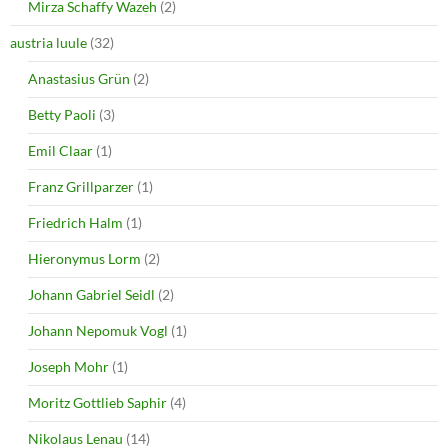
i
w
Mirza Schaffy Wazeh
(2)
n
i
d
n
o
d
austria luule
(32)
w
o
)
w
Anastasius Grün
(2)
)
Betty Paoli
(3)
Emil Claar
(1)
Franz Grillparzer
(1)
Friedrich Halm
(1)
Hieronymus Lorm
(2)
Johann Gabriel Seidl
(2)
Johann Nepomuk Vogl
(1)
Joseph Mohr
(1)
Moritz Gottlieb Saphir
(4)
Nikolaus Lenau
(14)