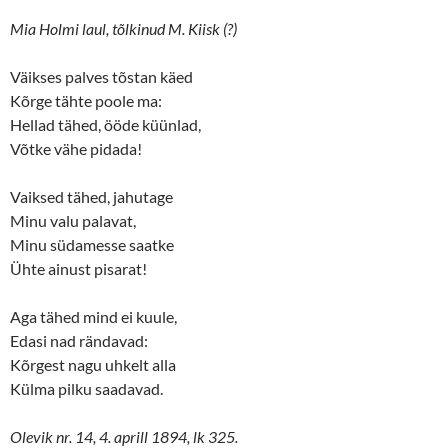
Mia Holmi laul, tõlkinud M. Kiisk (?)
Väikses palves tõstan käed
Kõrge tähte poole ma:
Hellad tähed, ööde küünlad,
Võtke vähe pidada!
Vaiksed tähed, jahutage
Minu valu palavat,
Minu südamesse saatke
Ühte ainust pisarat!
Aga tähed mind ei kuule,
Edasi nad rändavad:
Kõrgest nagu uhkelt alla
Külma pilku saadavad.
Olevik nr. 14, 4. aprill 1894, lk 325.