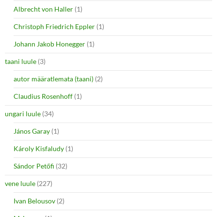
Albrecht von Haller
(1)
Christoph Friedrich Eppler
(1)
Johann Jakob Honegger
(1)
taani luule
(3)
autor määratlemata (taani)
(2)
Claudius Rosenhoff
(1)
ungari luule
(34)
János Garay
(1)
Károly Kisfaludy
(1)
Sándor Petőfi
(32)
vene luule
(227)
Ivan Belousov
(2)