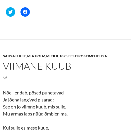
C
C
l
l
i
i
c
c
k
k
t
t
o
o
s
s
h
h
a
a
r
r
e
e
SAKSA LUULE
,
MIA HOLM
,
M. TILK
,
1895
,
EESTI POSTIMEHE LISA
o
o
n
n
VIIMANE KUUB
T
F
w
a
i
c
t
e
t
b
e
o
r
o
(
k
Nõel lendab, põsed punetavad
O
(
p
O
Ja jõena lang’vad pisarad:
e
p
n
e
See on jo viimne kuub, mis sulle,
s
n
Mu armas laps nüüd õmblen ma.
i
s
n
i
n
n
e
n
Kui sulle esimese kuue,
w
e