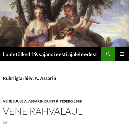
Otsi
Luuletõlked 19. sajandi eesti ajalehtedest
LIIGU
PEAME
SISU
JUURDE
Rubriigiarhiiv: A. Assarin
VENE LUULE
,
A. ASSARIN
,
ERNST KITZBERG
,
1889
VENE RAHVALAUL