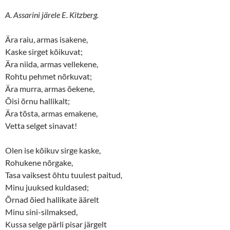
A. Assarini järele E. Kitzberg.
Ära raiu, armas isakene,
Kaske sirget kõikuvat;
Ära niida, armas vellekene,
Rohtu pehmet nõrkuvat;
Ära murra, armas õekene,
Õisi õrnu hallikalt;
Ära tõsta, armas emakene,
Vetta selget sinavat!
Olen ise kõikuv sirge kaske,
Rohukene nõrgake,
Tasa vaiksest õhtu tuulest paitud,
Minu juuksed kuldased;
Õrnad õied hallikate äärelt
Minu sini-silmaksed,
Kussa selge pärli pisar järgelt