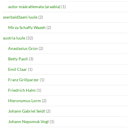
i
s
autor määratlemata (araabia)
(1)
n
i
n
n
e
n
aserbaidžaani luule
(2)
w
e
w
w
i
w
Mirza Schaffy Wazeh
(2)
n
i
d
n
o
d
austria luule
(32)
w
o
)
w
Anastasius Grün
(2)
)
Betty Paoli
(3)
Emil Claar
(1)
Franz Grillparzer
(1)
Friedrich Halm
(1)
Hieronymus Lorm
(2)
Johann Gabriel Seidl
(2)
Johann Nepomuk Vogl
(1)