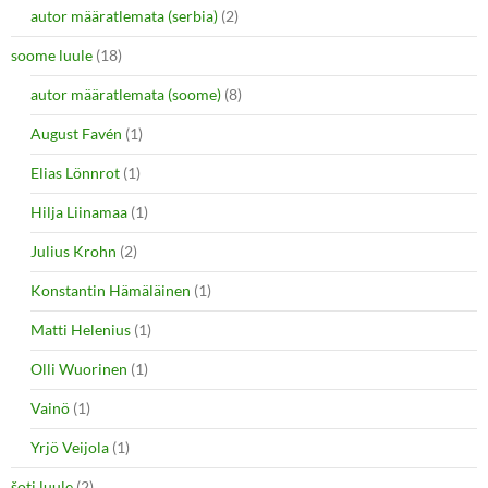
autor määratlemata (serbia)
(2)
soome luule
(18)
autor määratlemata (soome)
(8)
August Favén
(1)
Elias Lönnrot
(1)
Hilja Liinamaa
(1)
Julius Krohn
(2)
Konstantin Hämäläinen
(1)
Matti Helenius
(1)
Olli Wuorinen
(1)
Vainö
(1)
Yrjö Veijola
(1)
šoti luule
(2)