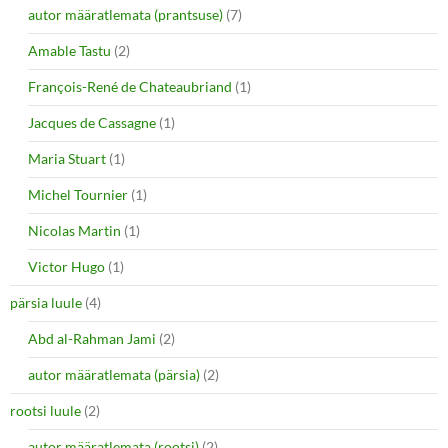
autor määratlemata (prantsuse)
(7)
Amable Tastu
(2)
François-René de Chateaubriand
(1)
Jacques de Cassagne
(1)
Maria Stuart
(1)
Michel Tournier
(1)
Nicolas Martin
(1)
Victor Hugo
(1)
pärsia luule
(4)
Abd al-Rahman Jami
(2)
autor määratlemata (pärsia)
(2)
rootsi luule
(2)
autor määratlemata (rootsi)
(2)