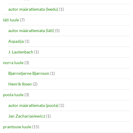
autor määratlemata (leedu)
(1)
läti luule
(7)
autor määratlemata (läti)
(5)
Aspazija
(1)
J. Lautenbach
(1)
norra luule
(3)
Bjørnstjerne Bjørnson
(1)
Henrik Ibsen
(2)
poola luule
(3)
autor määratlemata (poola)
(1)
Jan Zachariasiewicz
(1)
prantsuse luule
(15)