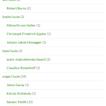
Robert Burns
(2)
šveitsi luule
(3)
Albrecht von Haller
(1)
Christoph Friedrich Eppler
(1)
Johann Jakob Honegger
(1)
taani luule
(3)
autor määratlemata (taani)
(2)
Claudius Rosenhoff
(1)
ungari luule
(34)
János Garay
(1)
Károly Kisfaludy
(1)
Sándor Petőfi
(32)