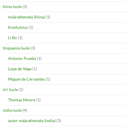
hiina luule
(3)
määratlemata (hiina)
(1)
Konfutsius
(1)
Li Bo
(1)
hispaania luule
(3)
Antonio Trueba
(1)
Lope de Vega
(1)
Miguel de Cervantes
(1)
iiri luule
(1)
Thomas Moore
(1)
india luule
(4)
autor määratlemata (india)
(3)