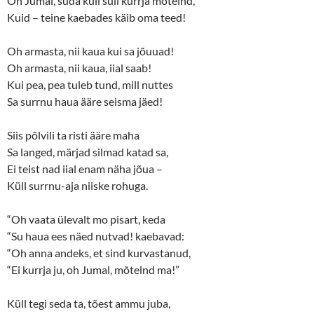
Oh Jumal, süda küll sull kurrja mõtelnd,
Kuid – teine kaebades käib oma teed!
Oh armasta, nii kaua kui sa jõuuad!
Oh armasta, nii kaua, iial saab!
Kui pea, pea tuleb tund, mill nuttes
Sa surrnu haua ääre seisma jäed!
Siis põlvili ta risti ääre maha
Sa langed, märjad silmad katad sa,
Ei teist nad iial enam näha jõua –
Küll surrnu-aja niiske rohuga.
“Oh vaata ülevalt mo pisart, keda
“Su haua ees näed nutvad! kaebavad:
“Oh anna andeks, et sind kurvastanud,
“Ei kurrja ju, oh Jumal, mõtelnd ma!”
Küll tegi seda ta, tõest ammu juba,