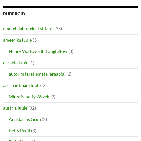
r
r
e
e
o
o
n
n
RUBRIIGID
T
F
w
a
i
c
ainetel (lähteteksti viiteta)
(33)
t
e
t
b
e
o
ameerika luule
(3)
r
o
(
k
O
(
Henry Wadsworth Longfellow
(3)
p
O
e
p
araabia luule
n
(1)
e
s
n
i
s
autor määratlemata (araabia)
(1)
n
i
n
n
e
n
aserbaidžaani luule
(2)
w
e
w
w
i
w
Mirza Schaffy Wazeh
(2)
n
i
d
n
o
d
austria luule
(32)
w
o
)
w
Anastasius Grün
(2)
)
Betty Paoli
(3)