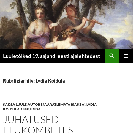
Otsi
Luuletõlked 19. sajandi eesti ajalehtedest
LIIGU
PEAME
SISU
JUURDE
Rubriigiarhiiv: Lydia Koidula
SAKSA LUULE
,
AUTOR MÄÄRATLEMATA (SAKSA)
,
LYDIA
KOIDULA
,
1889
,
LINDA
JUHATUSED
ELUKOMBETES