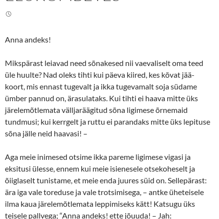
Anna andeks!
Mikspärast leiavad need sõnakesed nii vaevaliselt oma teed
üle huulte? Nad oleks tihti kui päeva kiired, kes kõvat jää-
koort, mis ennast tugevalt ja ikka tugevamalt soja südame
ümber pannud on, ärasulataks. Kui tihti ei haava mitte üks
järelemõtlemata välljaräägitud sõna ligimese õrnemaid
tundmusi; kui kerrgelt ja ruttu ei parandaks mitte üks lepituse
sõna jälle neid haavasi! –
Aga meie inimesed otsime ikka pareme ligimese vigasi ja
eksitusi ülesse, ennem kui meie isienesele otsekoheselt ja
õiiglaselt tunistame, et meie enda juures süid on. Sellepärast:
ära iga vale toreduse ja vale trotsimisega, – antke üheteisele
ilma kaua järelemõtlemata leppimiseks kätt! Katsugu üks
teisele pallvega; “Anna andeks! ette jõuuda! – Jah: