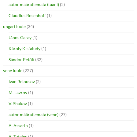
autor määratlemata (taani)
(2)
Claudius Rosenhoff
(1)
ungari luule
(34)
János Garay
(1)
Károly Kisfaludy
(1)
Sándor Petőfi
(32)
vene luule
(227)
Ivan Belousov
(2)
M. Lavrov
(1)
V. Shukov
(1)
autor määratlemata (vene)
(27)
A. Assarin
(1)
A. Tutajev
(1)