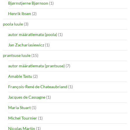
Bjørnstjerne Bjørnson
(1)
Henrik Ibsen
(2)
poola luule
(3)
autor määratlemata (poola)
(1)
Jan Zachariasiewicz
(1)
prantsuse luule
(15)
autor määratlemata (prantsuse)
(7)
Amable Tastu
(2)
François-René de Chateaubriand
(1)
Jacques de Cassagne
(1)
Maria Stuart
(1)
Michel Tournier
(1)
Nicolas Martin
(1)