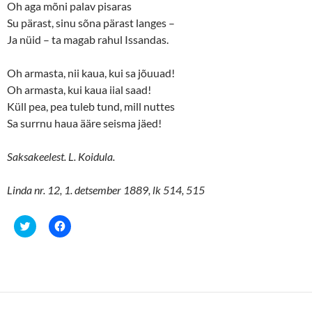
Oh aga mõni palav pisaras
Su pärast, sinu sõna pärast langes –
Ja nüid ­– ta magab rahul Issandas.
Oh armasta, nii kaua, kui sa jõuuad!
Oh armasta, kui kaua iial saad!
Küll pea, pea tuleb tund, mill nuttes
Sa surrnu haua ääre seisma jäed!
Saksakeelest. L. Koidula.
Linda nr. 12, 1. detsember 1889, lk 514, 515
C
C
l
l
i
i
c
c
k
k
t
t
o
o
s
s
h
h
a
a