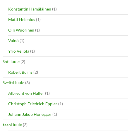
Konstantin Hämäläinen
(1)
Matti Helenius
(1)
Olli Wuorinen
(1)
Vainö
(1)
Yrjö Veijola
(1)
šoti luule
(2)
Robert Burns
(2)
šveitsi luule
(3)
Albrecht von Haller
(1)
Christoph Friedrich Eppler
(1)
Johann Jakob Honegger
(1)
taani luule
(3)