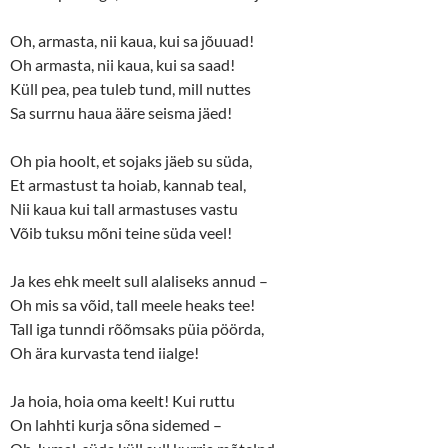
Oh, armasta, nii kaua, kui sa jõuuad!
Oh armasta, nii kaua, kui sa saad!
Küll pea, pea tuleb tund, mill nuttes
Sa surrnu haua ääre seisma jäed!
Oh pia hoolt, et sojaks jäeb su süda,
Et armastust ta hoiab, kannab teal,
Nii kaua kui tall armastuses vastu
Võib tuksu mõni teine süda veel!
Ja kes ehk meelt sull alaliseks annud –
Oh mis sa võid, tall meele heaks tee!
Tall iga tunndi rõõmsaks püia pöörda,
Oh ära kurvasta tend iialge!
Ja hoia, hoia oma keelt! Kui ruttu
On lahhti kurja sõna sidemed –