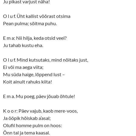
Ju pikast varjust näha!
O l u f. Üht kallist võõrast otsima
Pean pulma; sõitma puhu.
E m a: Nii hilja, keda otsid veel?
Ju tahab kustu eha.
O l u f. Mind kutsutaks, mind nõitaks just,
Ei või ma aega viita;
Mu süda haige, lõppend lust –
Koit ainult rahuks kiita!
E m a. Mu poeg, päev jõuab õhtule!
K o o r: Päev vajub, kaob mere-voos,
Ja ööpik hõiskab a’asal;
Olufil homme pulm on hoos:
Õnn tal ja tema kaasal.