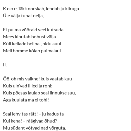
K o o r: Täkk norskab, lendab ju kiiruga
Üle välja tuhat nelja,
Et pulma võõraid veel kutsuda
Mees kihutab hobust välja
Küll kellade helinal, pidu auul
Meil homme kõlab pulmalaul.
II.
Öö, oh mis vaikne! kuis vaatab kuu
Kuis uin’vad lilled ja rohi;
Kuis põesas laulab seal linnukse suu,
Aga kuulata ma ei tohi!
Seal lehvitas rätt! – ju kadus ta
Kui kena! – räägivad õhud?
Mu südant võtvad nad võrguta.