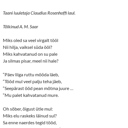
Taani luuletaja Claudius Rosenhoffi laul.
Tõlkinud A. M. Saar
Miks oled sa veel virgalt tööl
Nii hilja, vaiksel süda ööl?
Miks kahvatanud on su pale
Ja silmas pisar, meel nii hale?
“Päev liiga ruttu mööda läeb,
“Tööd mul veel palju teha jäeb,
“Seepärast ööd pean mõtma juure …
“Mu palet kahvatanud mure.
Oh sõber, õigust ütle mul:
Miks elu raskeks läinud sul?
Sa enne naerdes tegid tööd,