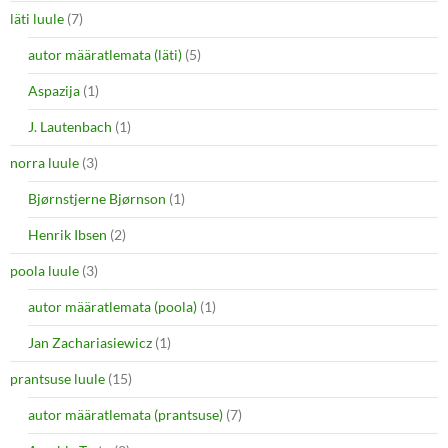
läti luule
(7)
autor määratlemata (läti)
(5)
Aspazija
(1)
J. Lautenbach
(1)
norra luule
(3)
Bjørnstjerne Bjørnson
(1)
Henrik Ibsen
(2)
poola luule
(3)
autor määratlemata (poola)
(1)
Jan Zachariasiewicz
(1)
prantsuse luule
(15)
autor määratlemata (prantsuse)
(7)