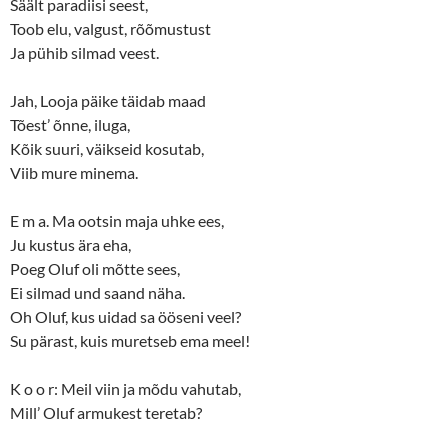
Säält paradiisi seest,
Toob elu, valgust, rõõmustust
Ja pühib silmad veest.
Jah, Looja päike täidab maad
Tõest’ õnne, iluga,
Kõik suuri, väikseid kosutab,
Viib mure minema.
E m a. Ma ootsin maja uhke ees,
Ju kustus ära eha,
Poeg Oluf oli mõtte sees,
Ei silmad und saand näha.
Oh Oluf, kus uidad sa ööseni veel?
Su pärast, kuis muretseb ema meel!
K o o r: Meil viin ja mõdu vahutab,
Mill’ Oluf armukest teretab?