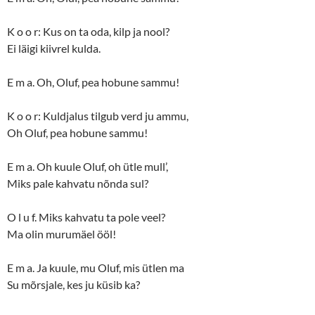
K o o r: Kus on ta oda, kilp ja nool?
Ei läigi kiivrel kulda.
E m a. Oh, Oluf, pea hobune sammu!
K o o r: Kuldjalus tilgub verd ju ammu,
Oh Oluf, pea hobune sammu!
E m a. Oh kuule Oluf, oh ütle mull’,
Miks pale kahvatu nõnda sul?
O l u f. Miks kahvatu ta pole veel?
Ma olin murumäel ööl!
E m a. Ja kuule, mu Oluf, mis ütlen ma
Su mõrsjale, kes ju küsib ka?