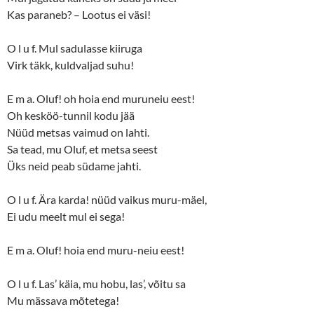
Kas paraneb? – Lootus ei väsi!
O l u f. Mul sadulasse kiiruga
Virk täkk, kuldvaljad suhu!
E m a. Oluf! oh hoia end muruneiu eest!
Oh kesköö-tunnil kodu jää
Nüüd metsas vaimud on lahti.
Sa tead, mu Oluf, et metsa seest
Üks neid peab südame jahti.
O l u f. Ära karda! nüüd vaikus muru-mäel,
Ei udu meelt mul ei sega!
E m a. Oluf! hoia end muru-neiu eest!
O l u f. Las’ käia, mu hobu, las’, võitu sa
Mu mässava mõtetega!