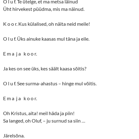
O l u f. Te ütelge, et ma metsa läinud
Üht hirvekest püüdma, mis ma näinud.
K o o r. Kus külalised, oh näita neid meile!
O l u f. Üks ainuke kaasas mul täna ja eile.
E m a j a k o o r.
Ja kes on see üks, kes säält kaasa sõitis?
O l u f. See surma-ahastus – hinge mul võitis.
E m a j a k o o r.
Oh Kristus, aita! meil häda ja piin!
Sa langed, oh Oluf, – ju surnud sa siin …
Järelsõna.