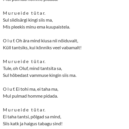
M u r u e i d e t ü t a r.
Sul siidisärgi kingi siis ma,
Mis pleekis minu ema kuupaistela.
O l u f. Oh ära mind kiusa nii nõiduvalt,
Küll tantsiks, kui kõnniks veel vabamalt!
M u r u e i d e t ü t a r.
Tule, oh Oluf, mind tantsita sa,
Sul hõbedast vammuse kingin siis ma.
O l u f. Ei tohi ma, ei taha ma,
Mul pulmad homme pidada.
M u r u e i d e t ü t a r.
Ei taha tantsi, põlgad sa mind,
Siis katk ja haigus tabagu sind!