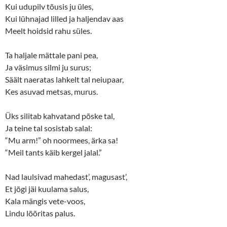
)
Kui udupilv tõusis ju üles,
Kui lühnajad lilled ja haljendav aas
Meelt hoidsid rahu süles.
Ta haljale mättale pani pea,
Ja väsimus silmi ju surus;
Säält naeratas lahkelt tal neiupaar,
Kes asuvad metsas, murus.
Üks silitab kahvatand põske tal,
Ja teine tal sosistab salal:
“Mu arm!” oh noormees, ärka sa!
“Meil tants käib kergel jalal.”
Nad laulsivad mahedast’, magusast’,
Et jõgi jäi kuulama salus,
Kala mängis vete-voos,
Lindu lõõritas palus.