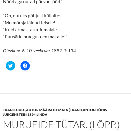
Nüüd aga nutad päevad, ööd.”
“Oh, nutuks põhjust küllalte:
“Mu mõrsja läinud teisele!
“Kuid armas ta ka Jumalale –
“Puusärki praegu teen ma talle!”
Olevik nr. 6, 10. veebruar 1892, lk 134.
C
C
l
l
i
i
c
c
k
k
t
t
o
o
s
s
h
h
a
a
r
r
e
e
TAANI LUULE
,
AUTOR MÄÄRATLEMATA (TAANI)
,
ANTON TÕNIS
o
o
n
n
JÜRGENSTEIN
,
1894
,
LINDA
T
F
MURUEIDE TÜTAR. (LÕPP.)
w
a
i
c
t
e