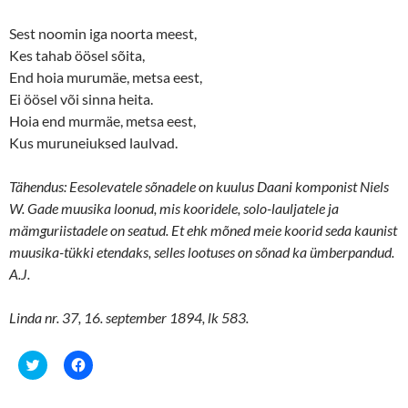
Sest noomin iga noorta meest,
Kes tahab öösel sõita,
End hoia murumäe, metsa eest,
Ei öösel või sinna heita.
Hoia end murmäe, metsa eest,
Kus muruneiuksed laulvad.
Tähendus: Eesolevatele sõnadele on kuulus Daani komponist Niels
W. Gade muusika loonud, mis kooridele, solo-lauljatele ja
mämguriistadele on seatud. Et ehk mõned meie koorid seda kaunist
muusika-tükki etendaks, selles lootuses on sõnad ka ümberpandud.
A.J.
Linda nr. 37, 16. september 1894, lk 583.
C
C
l
l
i
i
c
c