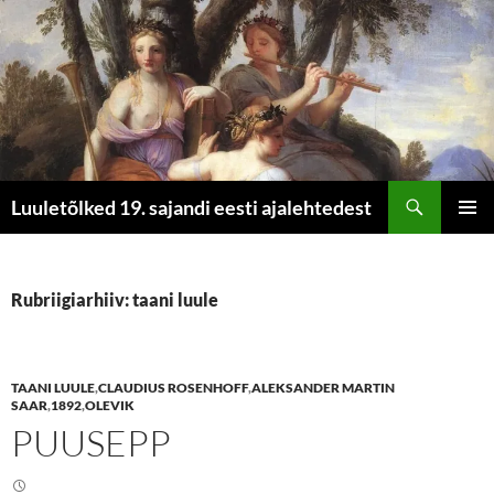
Otsi
Luuletõlked 19. sajandi eesti ajalehtedest
LIIGU
PEAME
SISU
JUURDE
Rubriigiarhiiv: taani luule
TAANI LUULE
,
CLAUDIUS ROSENHOFF
,
ALEKSANDER MARTIN
SAAR
,
1892
,
OLEVIK
PUUSEPP