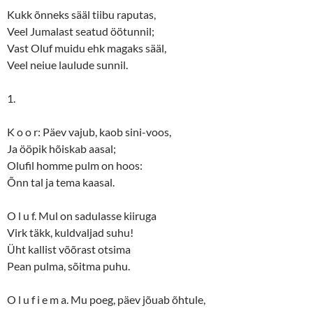
Kukk õnneks sääl tiibu raputas,
Veel Jumalast seatud öötunnil;
Vast Oluf muidu ehk magaks sääl,
Veel neiue laulude sunnil.
1.
K o o r: Päev vajub, kaob sini-voos,
Ja ööpik hõiskab aasal;
Olufil homme pulm on hoos:
Õnn tal ja tema kaasal.
O l u f. Mul on sadulasse kiiruga
Virk täkk, kuldvaljad suhu!
Üht kallist võõrast otsima
Pean pulma, sõitma puhu.
O l u f i e m a. Mu poeg, päev jõuab õhtule,