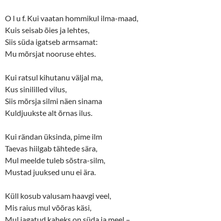
O l u f. Kui vaatan hommikul ilma-maad,
Kuis seisab õies ja lehtes,
Siis süda igatseb armsamat:
Mu mõrsjat nooruse ehtes.
Kui ratsul kihutanu väljal ma,
Kus sinililled vilus,
Siis mõrsja silmi näen sinama
Kuldjuukste alt õrnas ilus.
Kui rändan üksinda, pime ilm
Taevas hiilgab tähtede sära,
Mul meelde tuleb sõstra-silm,
Mustad juuksed unu ei ära.
Küll kosub valusam haavgi veel,
Mis raius mul võõras käsi,
Mul jagatud kaheks on süda ja meel –