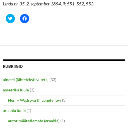
Linda nr. 35, 2. september 1894, lk 551, 552, 553.
C
C
l
l
i
i
c
c
k
k
t
t
o
o
s
s
h
h
a
a
r
r
e
e
o
o
n
n
RUBRIIGID
T
F
w
a
i
c
ainetel (lähteteksti viiteta)
(33)
t
e
t
b
e
o
ameerika luule
(3)
r
o
(
k
O
(
Henry Wadsworth Longfellow
(3)
p
O
e
p
araabia luule
n
(1)
e
s
n
i
s
autor määratlemata (araabia)
(1)
n
i
n
n