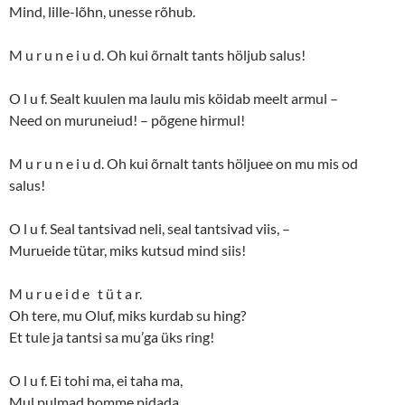
Mind, lille-lõhn, unesse rõhub.
M u r u n e i u d. Oh kui õrnalt tants höljub salus!
O l u f. Sealt kuulen ma laulu mis köidab meelt armul –
Need on muruneiud! – põgene hirmul!
M u r u n e i u d. Oh kui õrnalt tants höljuee on mu mis od
salus!
O l u f. Seal tantsivad neli, seal tantsivad viis, –
Murueide tütar, miks kutsud mind siis!
M u r u e i d e t ü t a r.
Oh tere, mu Oluf, miks kurdab su hing?
Et tule ja tantsi sa mu’ga üks ring!
O l u f. Ei tohi ma, ei taha ma,
Mul pulmad homme pidada.