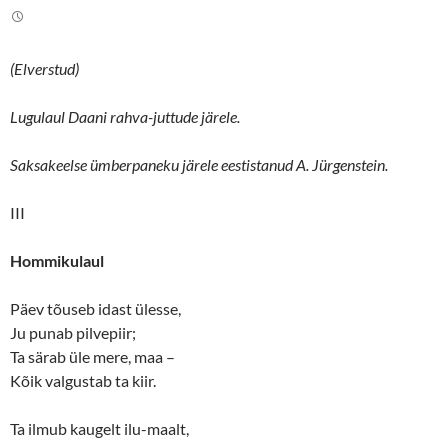
t
b
e
o
r
o
(
k
O
(
(Elverstud)
p
O
e
p
n
e
s
n
Lugulaul Daani rahva-juttude järele.
i
s
n
i
n
n
Saksakeelse ümberpaneku järele eestistanud A. Jürgenstein.
e
n
w
e
w
w
i
w
III
n
i
d
n
o
d
w
o
Hommikulaul
)
w
)
Päev tõuseb idast ülesse,
Ju punab pilvepiir;
Ta särab üle mere, maa –
Kõik valgustab ta kiir.
Ta ilmub kaugelt ilu-maalt,