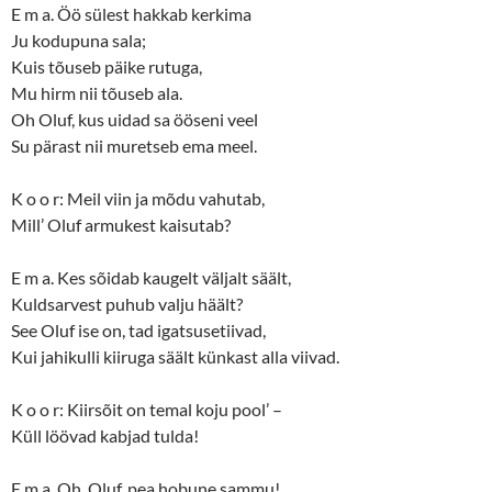
E m a. Öö sülest hakkab kerkima
Ju kodupuna sala;
Kuis tõuseb päike rutuga,
Mu hirm nii tõuseb ala.
Oh Oluf, kus uidad sa ööseni veel
Su pärast nii muretseb ema meel.
K o o r: Meil viin ja mõdu vahutab,
Mill’ Oluf armukest kaisutab?
E m a. Kes sõidab kaugelt väljalt säält,
Kuldsarvest puhub valju häält?
See Oluf ise on, tad igatsusetiivad,
Kui jahikulli kiiruga säält künkast alla viivad.
K o o r: Kiirsõit on temal koju pool’ –
Küll löövad kabjad tulda!
E m a. Oh, Oluf, pea hobune sammu!