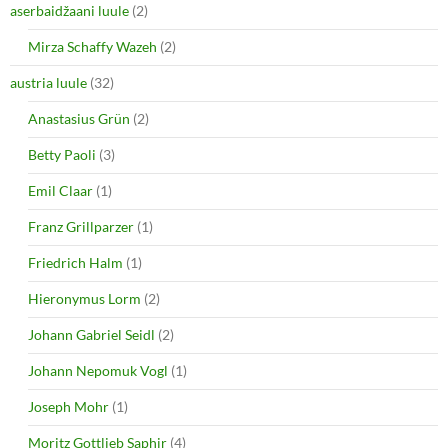
e
n
aserbaidžaani luule
(2)
w
e
w
w
i
w
Mirza Schaffy Wazeh
(2)
n
i
d
n
o
d
austria luule
(32)
w
o
)
w
Anastasius Grün
(2)
)
Betty Paoli
(3)
Emil Claar
(1)
Franz Grillparzer
(1)
Friedrich Halm
(1)
Hieronymus Lorm
(2)
Johann Gabriel Seidl
(2)
Johann Nepomuk Vogl
(1)
Joseph Mohr
(1)
Moritz Gottlieb Saphir
(4)