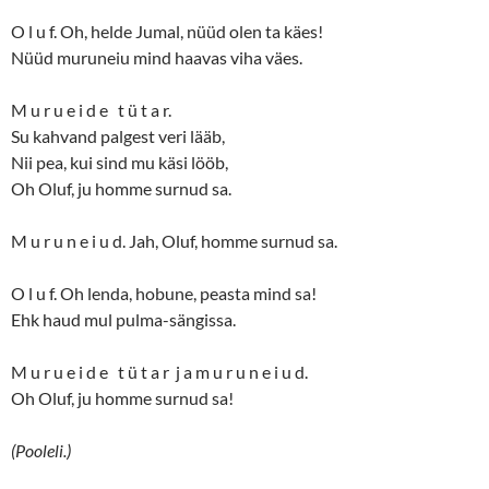
O l u f. Oh, helde Jumal, nüüd olen ta käes!
Nüüd muruneiu mind haavas viha väes.
M u r u e i d e t ü t a r.
Su kahvand palgest veri lääb,
Nii pea, kui sind mu käsi lööb,
Oh Oluf, ju homme surnud sa.
M u r u n e i u d. Jah, Oluf, homme surnud sa.
O l u f. Oh lenda, hobune, peasta mind sa!
Ehk haud mul pulma-sängissa.
M u r u e i d e t ü t a r j a m u r u n e i u d.
Oh Oluf, ju homme surnud sa!
(Pooleli.)