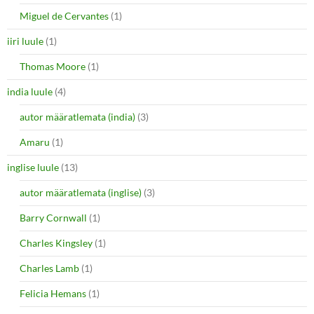
Miguel de Cervantes
(1)
iiri luule
(1)
Thomas Moore
(1)
india luule
(4)
autor määratlemata (india)
(3)
Amaru
(1)
inglise luule
(13)
autor määratlemata (inglise)
(3)
Barry Cornwall
(1)
Charles Kingsley
(1)
Charles Lamb
(1)
Felicia Hemans
(1)