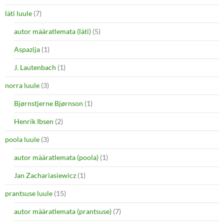
läti luule
(7)
autor määratlemata (läti)
(5)
Aspazija
(1)
J. Lautenbach
(1)
norra luule
(3)
Bjørnstjerne Bjørnson
(1)
Henrik Ibsen
(2)
poola luule
(3)
autor määratlemata (poola)
(1)
Jan Zachariasiewicz
(1)
prantsuse luule
(15)
autor määratlemata (prantsuse)
(7)