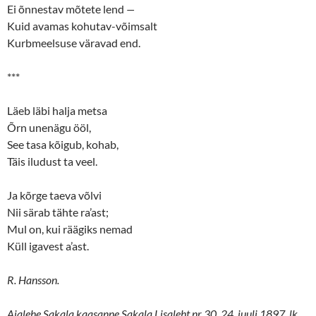
Ei õnnestav mõtete lend
—
Kuid avamas kohutav-võimsalt
Kurbmeelsuse väravad end.
***
Läeb läbi halja metsa
Õrn unenägu ööl,
See tasa kõigub, kohab,
Täis iludust ta veel.
Ja kõrge taeva võlvi
Nii särab tähte ra’ast;
Mul on, kui räägiks nemad
Küll igavest a’ast.
R. Hansson.
Ajalehe Sakala kaasanne Sakala Lisaleht nr 30, 24. juuli 1897, lk