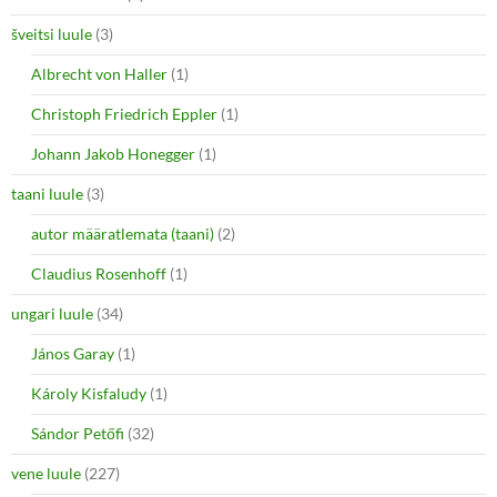
šveitsi luule
(3)
Albrecht von Haller
(1)
Christoph Friedrich Eppler
(1)
Johann Jakob Honegger
(1)
taani luule
(3)
autor määratlemata (taani)
(2)
Claudius Rosenhoff
(1)
ungari luule
(34)
János Garay
(1)
Károly Kisfaludy
(1)
Sándor Petőfi
(32)
vene luule
(227)