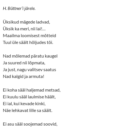
H. Büttner’i järele.
Üksikud mägede ladvad,
Üksik ka meri, nii lai!…
Maailma loomisest mõtteid
Tuul üle säält hõljudes tõi.
Nad mõlemad päratu kaugel
Ja suured nii lõpmata,
Ja just, nagu valitsev saatus
Nad kalgid ja armuta!
Ei koha sääl haljemad metsad,
Ei kuulu sääl laulmise häält,
Ei ial, kui kevade kinki,
Näe lehkavat lille sa säält.
Ei asu sääl soojemad soovid,