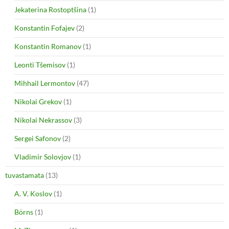
Jekaterina Rostoptšina
(1)
Konstantin Fofajev
(2)
Konstantin Romanov
(1)
Leonti Tšemisov
(1)
Mihhail Lermontov
(47)
Nikolai Grekov
(1)
Nikolai Nekrassov
(3)
Sergei Safonov
(2)
Vladimir Solovjov
(1)
tuvastamata
(13)
A. V. Koslov
(1)
Börns
(1)