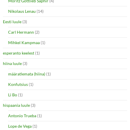
Moritz Gottlieb Saphir
(4)
Nikolaus Lenau
(14)
Eesti luule
(3)
Carl Hermann
(2)
Mihkel Kampmaa
(1)
esperanto keelest
(1)
hiina luule
(3)
määratlemata (hiina)
(1)
Konfutsius
(1)
Li Bo
(1)
hispaania luule
(3)
Antonio Trueba
(1)
Lope de Vega
(1)