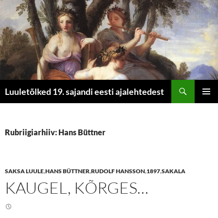
Otsi
Luuletõlked 19. sajandi eesti ajalehtedest
LIIGU
PEAME
SISU
JUURDE
Rubriigiarhiiv: Hans Büttner
SAKSA LUULE
,
HANS BÜTTNER
,
RUDOLF HANSSON
,
1897
,
SAKALA
KAUGEL, KÕRGES…