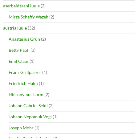
e
n
aserbaidžaani luule
(2)
w
e
w
w
i
w
Mirza Schaffy Wazeh
(2)
n
i
d
n
o
d
austria luule
(32)
w
o
)
w
Anastasius Grün
(2)
)
Betty Paoli
(3)
Emil Claar
(1)
Franz Grillparzer
(1)
Friedrich Halm
(1)
Hieronymus Lorm
(2)
Johann Gabriel Seidl
(2)
Johann Nepomuk Vogl
(1)
Joseph Mohr
(1)