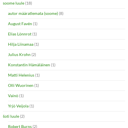
soome luule
(18)
autor määratlemata (soome)
(8)
August Favén
(1)
Elias Lönnrot
(1)
Hilja Liinamaa
(1)
Julius Krohn
(2)
Konstantin Hämäläinen
(1)
Matti Helenius
(1)
Olli Wuorinen
(1)
Vainö
(1)
Yrjö Veijola
(1)
šoti luule
(2)
Robert Burns
(2)