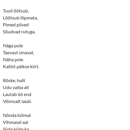
e
p
n
e
s
n
Tuuli õõtsub,
i
s
n
i
Lõõtsub lõpmata,
n
n
Pimed pilved
e
n
w
e
Sõudvad rutuga.
w
w
i
w
n
i
d
n
Näga pole
o
d
w
o
Taevast sinavat,
)
w
)
Näha pole
Kallist päikse kiirt.
Rõske, halli
Udu vaiba all
Lautab öö end
Võimsalt laiali.
Nõnda külmal
Vihmasel aal
Süda külm ka,