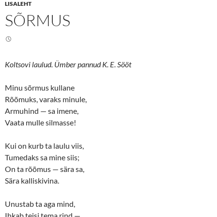
n
n
LISALEHT
T
F
SÕRMUS
w
a
i
c
t
e
t
b
e
o
r
o
(
k
O
(
Koltsovi laulud. Ümber pannud K. E. Sööt
p
O
e
p
n
e
s
n
Minu sõrmus kullane
i
s
n
i
Rõõmuks, varaks minule,
n
n
Armuhind — sa imene,
e
n
w
e
Vaata mulle silmasse!
w
w
i
w
n
i
d
n
Kui on kurb ta laulu viis,
o
d
w
o
Tumedaks sa mine siis;
)
w
)
On ta rõõmus — sära sa,
Sära kalliskivina.
Unustab ta aga mind,
Ihkab teisi tema rind —