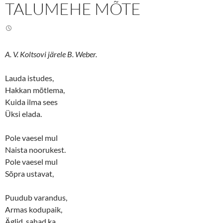
TALUMEHE MÕTE
T
F
w
a
i
c
t
e
t
b
e
o
r
o
(
k
A. V. Koltsovi järele B. Weber.
O
(
p
O
e
p
n
e
Lauda istudes,
s
n
Hakkan mõtlema,
i
s
n
i
Kuida ilma sees
n
n
e
n
Üksi elada.
w
e
w
w
i
w
n
i
Pole vaesel mul
d
n
o
d
Naista noorukest.
w
o
Pole vaesel mul
)
w
)
Sõpra ustavat,
Puudub varandus,
Armas kodupaik,
Äglid, sahad ka