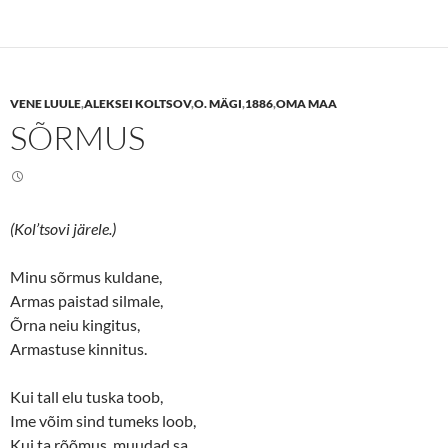
k
k
t
t
o
o
s
s
h
h
a
a
r
r
e
e
VENE LUULE
,
ALEKSEI KOLTSOV
,
O. MÄGI
,
1886
,
OMA MAA
o
o
n
n
SÕRMUS
T
F
w
a
i
c
t
e
t
b
e
o
r
o
(
k
(Kol’tsovi järele.)
O
(
p
O
e
p
n
e
Minu sõrmus kuldane,
s
n
Armas paistad silmale,
i
s
n
i
Õrna neiu kingitus,
n
n
e
n
Armastuse kinnitus.
w
e
w
w
i
w
n
i
Kui tall elu tuska toob,
d
n
o
d
Ime võim sind tumeks loob,
w
o
Kui ta rõõmus, muudad sa
)
w