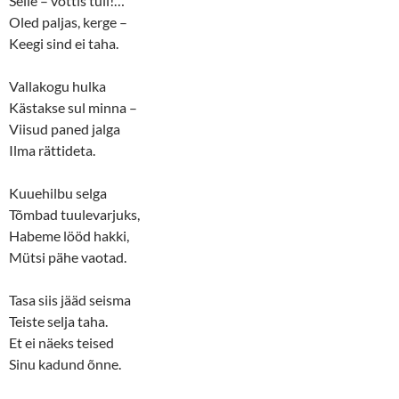
Selle – võttis tuli!…
Oled paljas, kerge –
Keegi sind ei taha.
Vallakogu hulka
Kästakse sul minna –
Viisud paned jalga
Ilma rättideta.
Kuuehilbu selga
Tõmbad tuulevarjuks,
Habeme lööd hakki,
Mütsi pähe vaotad.
Tasa siis jääd seisma
Teiste selja taha.
Et ei näeks teised
Sinu kadund õnne.