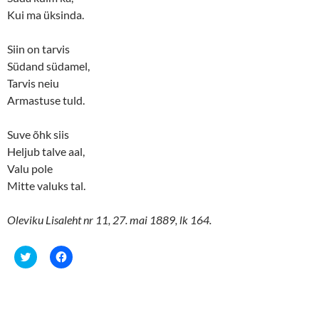
Kui ma üksinda.
Siin on tarvis
Südand südamel,
Tarvis neiu
Armastuse tuld.
Suve õhk siis
Heljub talve aal,
Valu pole
Mitte valuks tal.
Oleviku Lisaleht nr 11, 27. mai 1889, lk 164.
C
C
l
l
i
i
c
c
k
k
t
t
o
o