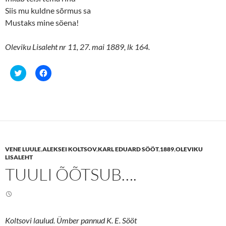
Siis mu kuldne sõrmus sa
Mustaks mine söena!
Oleviku Lisaleht nr 11, 27. mai 1889, lk 164.
C
C
l
l
i
i
c
c
k
k
t
t
o
o
s
s
h
h
a
a
r
r
e
e
VENE LUULE
,
ALEKSEI KOLTSOV
,
KARL EDUARD SÖÖT
,
1889
,
OLEVIKU
o
o
n
n
LISALEHT
T
F
TUULI ÕÕTSUB….
w
a
i
c
t
e
t
b
e
o
r
o
(
k
O
(
Koltsovi laulud. Ümber pannud K. E. Sööt
p
O