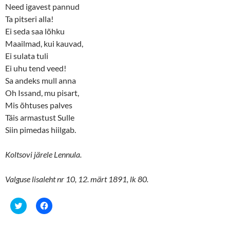
Need igavest pannud
Ta pitseri alla!
Ei seda saa lõhku
Maailmad, kui kauvad,
Ei sulata tuli
Ei uhu tend veed!
Sa andeks mull anna
Oh Issand, mu pisart,
Mis õhtuses palves
Täis armastust Sulle
Siin pimedas hiilgab.
Koltsovi järele Lennula.
Valguse lisaleht nr 10, 12. märt 1891, lk 80.
C
C
l
l
i
i
c
c