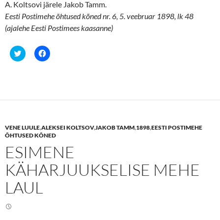
A. Koltsovi järele Jakob Tamm.
Eesti Postimehe õhtused kõned nr. 6, 5. veebruar 1898, lk 48
(ajalehe Eesti Postimees kaasanne)
C
C
l
l
i
i
c
c
k
k
t
t
o
o
s
s
h
h
a
a
r
r
e
e
VENE LUULE
,
ALEKSEI KOLTSOV
,
JAKOB TAMM
,
1898
,
EESTI POSTIMEHE
o
o
n
n
ÕHTUSED KÕNED
T
F
ESIMENE
w
a
i
c
t
e
KÄHARJUUKSELISE MEHE
t
b
e
o
r
o
LAUL
(
k
O
(
p
O
e
p
n
e
s
n