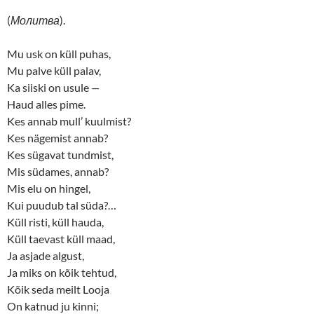
(
Молитва
).
Mu usk on küll puhas,
Mu palve küll palav,
Ka siiski on usule
—
Haud alles pime.
Kes annab mull’ kuulmist?
Kes nägemist annab?
Kes sügavat tundmist,
Mis südames, annab?
Mis elu on hingel,
Kui puudub tal süda?…
Küll risti, küll hauda,
Küll taevast küll maad,
Ja asjade algust,
Ja miks on kõik tehtud,
Kõik seda meilt Looja
On katnud ju kinni;