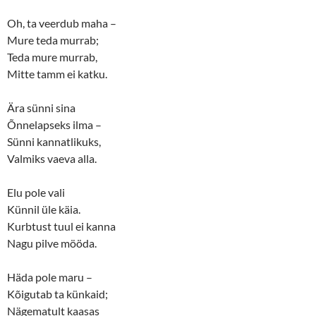
i
w
n
i
Oh, ta veerdub maha –
d
n
o
d
Mure teda murrab;
w
o
)
w
Teda mure murrab,
)
Mitte tamm ei katku.
Ära sünni sina
Õnnelapseks ilma –
Sünni kannatlikuks,
Valmiks vaeva alla.
Elu pole vali
Künnil üle käia.
Kurbtust tuul ei kanna
Nagu pilve mööda.
Häda pole maru –
Kõigutab ta künkaid;
Nägematult kaasas