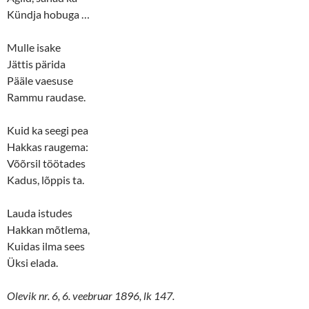
Kündja hobuga …
Mulle isake
Jättis pärida
Pääle vaesuse
Rammu raudase.
Kuid ka seegi pea
Hakkas raugema:
Võõrsil töötades
Kadus, lõppis ta.
Lauda istudes
Hakkan mõtlema,
Kuidas ilma sees
Üksi elada.
Olevik nr. 6, 6. veebruar 1896, lk 147.