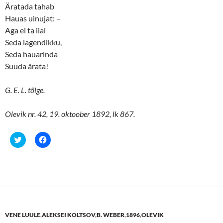
Äratada tahab
Hauas uinujat: –
Aga ei ta iial
Seda lagendikku,
Seda hauarinda
Suuda ärata!
G. E. L. tõlge.
Olevik nr. 42, 19. oktoober 1892, lk 867.
C
C
l
l
i
i
c
c
k
k
t
t
o
o
s
s
h
h
a
a
r
r
e
e
VENE LUULE
,
ALEKSEI KOLTSOV
,
B. WEBER
,
1896
,
OLEVIK
o
o
n
n