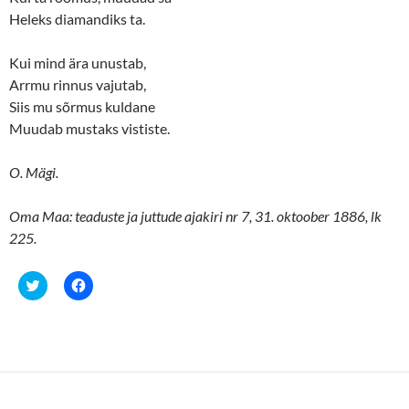
)
Heleks diamandiks ta.
Kui mind ära unustab,
Arrmu rinnus vajutab,
Siis mu sõrmus kuldane
Muudab mustaks vististe.
O. Mägi.
Oma Maa: teaduste ja juttude ajakiri nr 7, 31. oktoober 1886, lk
225.
C
C
l
l
i
i
c
c
k
k
t
t
o
o
s
s
h
h
a
a
r
r