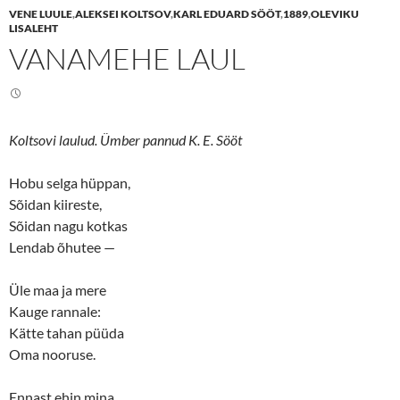
e
e
VENE LUULE
,
ALEKSEI KOLTSOV
,
KARL EDUARD SÖÖT
,
1889
,
OLEVIKU
o
o
n
n
LISALEHT
T
F
VANAMEHE LAUL
w
a
i
c
t
e
t
b
e
o
r
o
(
k
O
(
Koltsovi laulud. Ümber pannud K. E. Sööt
p
O
e
p
n
e
s
n
Hobu selga hüppan,
i
s
n
i
Sõidan kiireste,
n
n
Sõidan nagu kotkas
e
n
w
e
Lendab õhutee —
w
w
i
w
n
i
d
n
Üle maa ja mere
o
d
w
o
Kauge rannale:
)
w
)
Kätte tahan püüda
Oma nooruse.
Ennast ehin mina