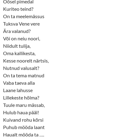
Öösel pimedal
Kuriteo teind?
On ta meelemässus
Tuksva Vene vere
Ära valanud?
Või on neiu noori,
Niidult tulija,
Oma kallikesta,
Kesse noorelt närtsis,
Nutnud valusalt?
On ta tema matnud
Vaba taeva alla
Laane lahusse
Lillekeste hõlma?
Tuule maru mässab,
Hulub haua pääl!
Kuivand rohu kõrsi
Puhub mööda laant
Haualt mööda ta ….