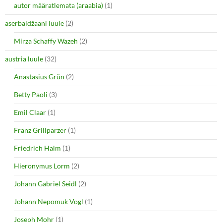
i
s
autor määratlemata (araabia)
(1)
n
i
n
n
e
n
aserbaidžaani luule
(2)
w
e
w
w
i
w
Mirza Schaffy Wazeh
(2)
n
i
d
n
o
d
austria luule
(32)
w
o
)
w
Anastasius Grün
(2)
)
Betty Paoli
(3)
Emil Claar
(1)
Franz Grillparzer
(1)
Friedrich Halm
(1)
Hieronymus Lorm
(2)
Johann Gabriel Seidl
(2)
Johann Nepomuk Vogl
(1)
Joseph Mohr
(1)