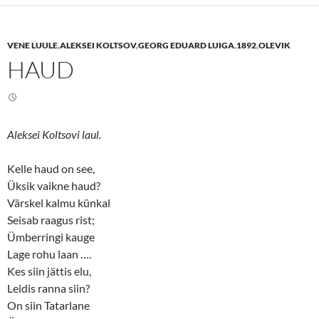
s
s
h
h
a
a
r
r
e
e
VENE LUULE
,
ALEKSEI KOLTSOV
,
GEORG EDUARD LUIGA
,
1892
,
OLEVIK
o
o
n
n
HAUD
T
F
w
a
i
c
t
e
t
b
e
o
r
o
(
k
Aleksei Koltsovi laul.
O
(
p
O
e
p
n
e
Kelle haud on see,
s
n
Üksik vaikne haud?
i
s
n
i
Värskel kalmu künkal
n
n
e
n
Seisab raagus rist;
w
e
w
w
Ümberringi kauge
i
w
n
i
Lage rohu laan ….
d
n
o
d
Kes siin jättis elu,
w
o
Leidis ranna siin?
)
w
)
On siin Tatarlane