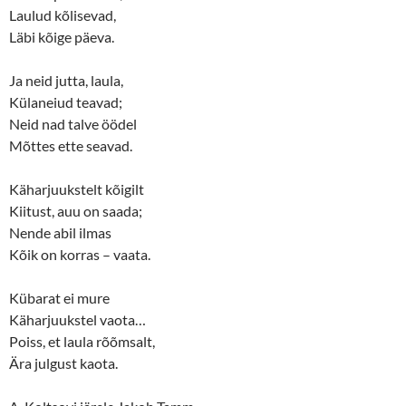
Laulud kõlisevad,
Läbi kõige päeva.
Ja neid jutta, laula,
Külaneiud teavad;
Neid nad talve öödel
Mõttes ette seavad.
Käharjuukstelt kõigilt
Kiitust, auu on saada;
Nende abil ilmas
Kõik on korras – vaata.
Kübarat ei mure
Käharjuukstel vaota…
Poiss, et laula rõõmsalt,
Ära julgust kaota.