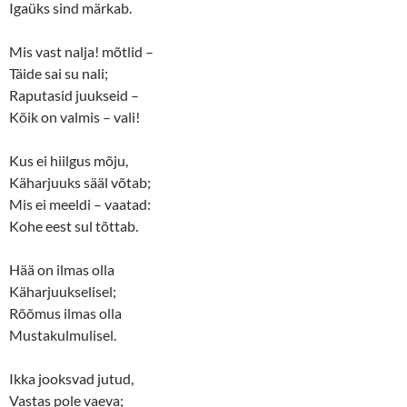
Igaüks sind märkab.
Mis vast nalja! mõtlid –
Täide sai su nali;
Raputasid juukseid –
Kõik on valmis – vali!
Kus ei hiilgus mõju,
Käharjuuks sääl võtab;
Mis ei meeldi – vaatad:
Kohe eest sul tõttab.
Hää on ilmas olla
Käharjuukselisel;
Rõõmus ilmas olla
Mustakulmulisel.
Ikka jooksvad jutud,
Vastas pole vaeva;