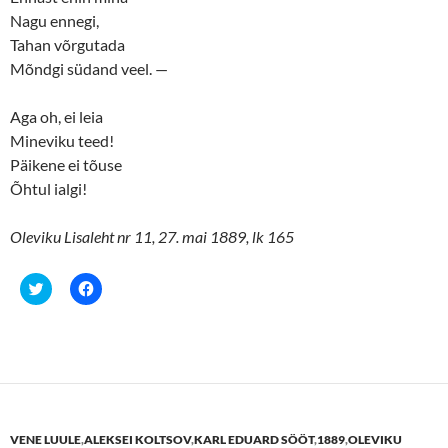
Nagu ennegi,
Tahan võrgutada
Mõndgi südand veel. —
Aga oh, ei leia
Mineviku teed!
Päikene ei tõuse
Õhtul ialgi!
Oleviku Lisaleht nr 11, 27. mai 1889, lk 165
C
C
l
l
i
i
c
c
k
k
t
t
o
o
s
s
h
h
a
a
r
r
e
e
VENE LUULE
,
ALEKSEI KOLTSOV
,
KARL EDUARD SÖÖT
,
1889
,
OLEVIKU
o
o