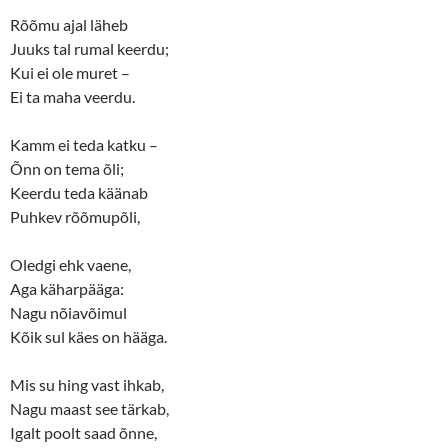
i
s
n
i
Rõõmu ajal läheb
n
n
Juuks tal rumal keerdu;
e
n
w
e
Kui ei ole muret –
w
w
i
w
Ei ta maha veerdu.
n
i
d
n
o
d
w
o
Kamm ei teda katku –
)
w
)
Õnn on tema õli;
Keerdu teda käänab
Puhkev rõõmupõli,
Oledgi ehk vaene,
Aga käharpääga:
Nagu nõiavõimul
Kõik sul käes on hääga.
Mis su hing vast ihkab,
Nagu maast see tärkab,
Igalt poolt saad õnne,