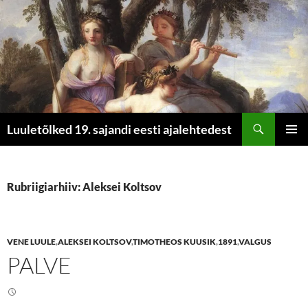
Otsi
Luuletõlked 19. sajandi eesti ajalehtedest
LIIGU
PEAME
SISU
JUURDE
Rubriigiarhiiv: Aleksei Koltsov
VENE LUULE
,
ALEKSEI KOLTSOV
,
TIMOTHEOS KUUSIK
,
1891
,
VALGUS
PALVE