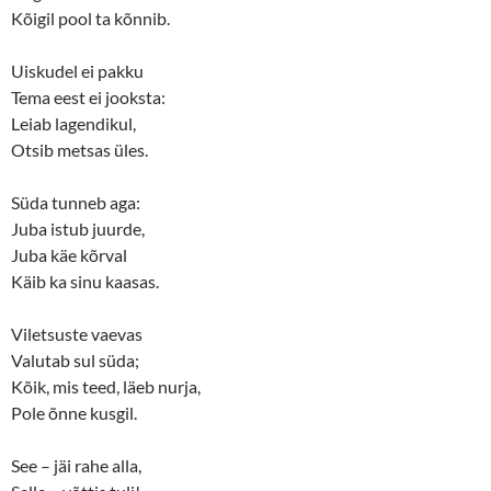
Kõigil pool ta kõnnib.
Uiskudel ei pakku
Tema eest ei jooksta:
Leiab lagendikul,
Otsib metsas üles.
Süda tunneb aga:
Juba istub juurde,
Juba käe kõrval
Käib ka sinu kaasas.
Viletsuste vaevas
Valutab sul süda;
Kõik, mis teed, läeb nurja,
Pole õnne kusgil.
See – jäi rahe alla,