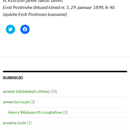
A. Koltsovi järele Jakob Tamm.
Eesti Postimehe õhtused kõned nr. 5, 29. jaanuar 1898, lk 40
(ajalehe Eesti Postimees kaasanne)
C
C
l
l
i
i
c
c
k
k
t
t
o
o
s
s
h
h
a
a
r
r
e
e
o
o
n
n
RUBRIIGID
T
F
w
a
i
c
ainetel (lähteteksti viiteta)
(33)
t
e
t
b
e
o
ameerika luule
(3)
r
o
(
k
O
(
Henry Wadsworth Longfellow
(3)
p
O
e
p
araabia luule
n
(1)
e
s
n