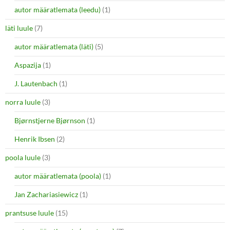
autor määratlemata (leedu)
(1)
läti luule
(7)
autor määratlemata (läti)
(5)
Aspazija
(1)
J. Lautenbach
(1)
norra luule
(3)
Bjørnstjerne Bjørnson
(1)
Henrik Ibsen
(2)
poola luule
(3)
autor määratlemata (poola)
(1)
Jan Zachariasiewicz
(1)
prantsuse luule
(15)