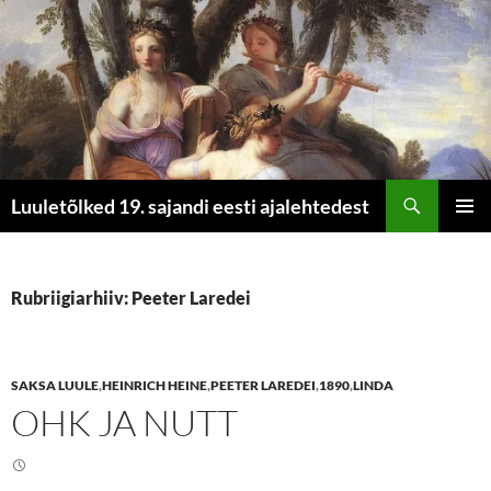
Otsi
Luuletõlked 19. sajandi eesti ajalehtedest
LIIGU
PEAME
SISU
JUURDE
Rubriigiarhiiv: Peeter Laredei
SAKSA LUULE
,
HEINRICH HEINE
,
PEETER LAREDEI
,
1890
,
LINDA
OHK JA NUTT