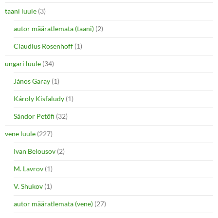
taani luule
(3)
autor määratlemata (taani)
(2)
Claudius Rosenhoff
(1)
ungari luule
(34)
János Garay
(1)
Károly Kisfaludy
(1)
Sándor Petőfi
(32)
vene luule
(227)
Ivan Belousov
(2)
M. Lavrov
(1)
V. Shukov
(1)
autor määratlemata (vene)
(27)