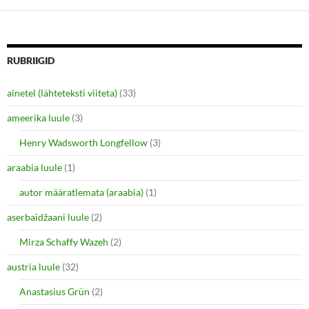
s
s
h
h
a
a
r
r
e
e
o
o
n
n
RUBRIIGID
T
F
w
a
i
c
ainetel (lähteteksti viiteta)
(33)
t
e
t
b
e
o
ameerika luule
(3)
r
o
(
k
O
(
Henry Wadsworth Longfellow
(3)
p
O
e
p
araabia luule
n
(1)
e
s
n
i
s
autor määratlemata (araabia)
(1)
n
i
n
n
e
n
aserbaidžaani luule
(2)
w
e
w
w
i
w
Mirza Schaffy Wazeh
(2)
n
i
d
n
o
d
austria luule
(32)
w
o
)
w
Anastasius Grün
(2)
)