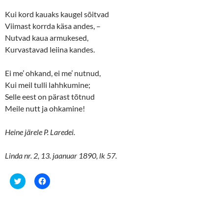
Kui kord kauaks kaugel sõitvad
Viimast korrda käsa andes, –
Nutvad kaua armukesed,
Kurvastavad leiina kandes.
Ei me’ ohkand, ei me’ nutnud,
Kui meil tulli lahhkumine;
Selle eest on pärast tõtnud
Meile nutt ja ohkamine!
Heine järele P. Laredei.
Linda nr. 2, 13. jaanuar 1890, lk 57.
C
C
l
l
i
i
c
c
k
k
t
t
o
o