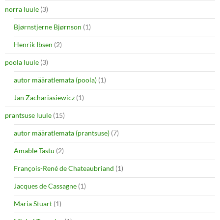
norra luule
(3)
Bjørnstjerne Bjørnson
(1)
Henrik Ibsen
(2)
poola luule
(3)
autor määratlemata (poola)
(1)
Jan Zachariasiewicz
(1)
prantsuse luule
(15)
autor määratlemata (prantsuse)
(7)
Amable Tastu
(2)
François-René de Chateaubriand
(1)
Jacques de Cassagne
(1)
Maria Stuart
(1)