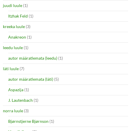
juudi luule
(1)
Itzhak Feld
(1)
kreeka luule
(3)
Anakreon
(1)
leedu luule
(1)
autor määratlemata (leedu)
(1)
läti luule
(7)
autor määratlemata (läti)
(5)
Aspazija
(1)
J. Lautenbach
(1)
norra luule
(3)
Bjørnstjerne Bjørnson
(1)