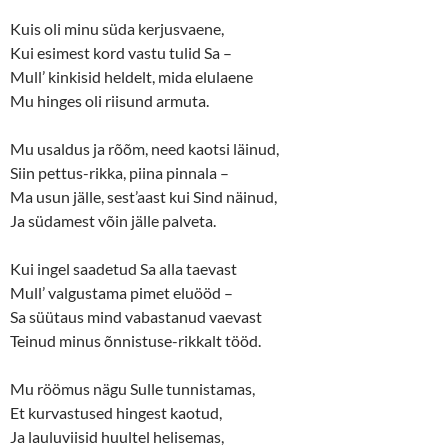
Kuis oli minu süda kerjusvaene,
Kui esimest kord vastu tulid Sa –
Mull’ kinkisid heldelt, mida elulaene
Mu hinges oli riisund armuta.
Mu usaldus ja rõõm, need kaotsi läinud,
Siin pettus-rikka, piina pinnala –
Ma usun jälle, sest’aast kui Sind näinud,
Ja südamest võin jälle palveta.
Kui ingel saadetud Sa alla taevast
Mull’ valgustama pimet eluööd –
Sa süütaus mind vabastanud vaevast
Teinud minus õnnistuse-rikkalt tööd.
Mu röömus nägu Sulle tunnistamas,
Et kurvastused hingest kaotud,
Ja lauluviisid huultel helisemas,