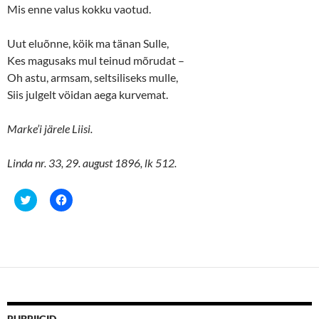
Mis enne valus kokku vaotud.
Uut eluõnne, köik ma tänan Sulle,
Kes magusaks mul teinud mõrudat –
Oh astu, armsam, seltsiliseks mulle,
Siis julgelt vöidan aega kurvemat.
Marke’i järele Liisi.
Linda nr. 33, 29. august 1896, lk 512.
C
C
l
l
i
i
c
c
k
k
t
t
o
o
s
s
h
h
a
a
r
r
e
e
o
o
n
n
RUBRIIGID