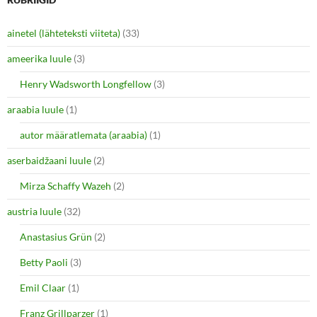
T
F
w
a
i
c
ainetel (lähteteksti viiteta)
(33)
t
e
t
b
e
o
ameerika luule
(3)
r
o
(
k
O
(
Henry Wadsworth Longfellow
(3)
p
O
e
p
araabia luule
n
(1)
e
s
n
i
s
autor määratlemata (araabia)
(1)
n
i
n
n
e
n
aserbaidžaani luule
(2)
w
e
w
w
i
w
Mirza Schaffy Wazeh
(2)
n
i
d
n
o
d
austria luule
(32)
w
o
)
w
Anastasius Grün
(2)
)
Betty Paoli
(3)
Emil Claar
(1)
Franz Grillparzer
(1)