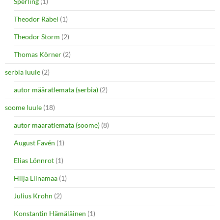
Sperling
(1)
Theodor Räbel
(1)
Theodor Storm
(2)
Thomas Körner
(2)
serbia luule
(2)
autor määratlemata (serbia)
(2)
soome luule
(18)
autor määratlemata (soome)
(8)
August Favén
(1)
Elias Lönnrot
(1)
Hilja Liinamaa
(1)
Julius Krohn
(2)
Konstantin Hämäläinen
(1)