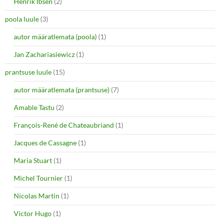
Henrik Ibsen
(2)
poola luule
(3)
autor määratlemata (poola)
(1)
Jan Zachariasiewicz
(1)
prantsuse luule
(15)
autor määratlemata (prantsuse)
(7)
Amable Tastu
(2)
François-René de Chateaubriand
(1)
Jacques de Cassagne
(1)
Maria Stuart
(1)
Michel Tournier
(1)
Nicolas Martin
(1)
Victor Hugo
(1)