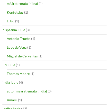
määratlemata (hiina)
(1)
Konfutsius
(1)
Li Bo
(1)
hispaania luule
(3)
Antonio Trueba
(1)
Lope de Vega
(1)
Miguel de Cervantes
(1)
iiri luule
(1)
Thomas Moore
(1)
india luule
(4)
autor määratlemata (india)
(3)
Amaru
(1)
inglise luule
(13)