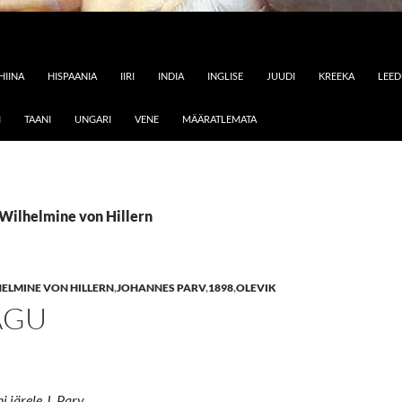
HIINA
HISPAANIA
IIRI
INDIA
INGLISE
JUUDI
KREEKA
LEE
I
TAANI
UNGARI
VENE
MÄÄRATLEMATA
 Wilhelmine von Hillern
ELMINE VON HILLERN
,
JOHANNES PARV
,
1898
,
OLEVIK
ÄGU
i järele J. Parv.