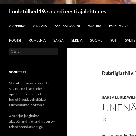
Otsi
Luuletõlked 19. sajandi eesti ajalehtedest
LIIGU SISU JUURDE
AMEERIKA
ARAABIA
ASERBAIDŽAANI
AUSTRIA
ESPERANTO
ROOTSI
RUMEENIA
SAKSA
SERBIA
SOOME
ŠOTI
ŠVEITS
Otsi:
SONETT.EE
Rubriigiarhiiv:
Veebilehel avaldatakse 19.
sajandi eestikeelsetes
ajalehtedes ilmunud
SAKSA LUULE
,
WILH
luuletõlkeid. Lehekülge
UNEN
täiendatakse jooksvalt.
Ärakirjas järgitakse
algupärandit, erandina on w-
tähed asendatud v-ga.
Hermine v. Hillern