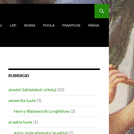
DU
LÄTI
NORRA
POOLA
PRANTSUSE
PÄRSIA
RUBRIIGID
ainetel (lähteteksti viiteta)
(33)
ameerika luule
(3)
Henry Wadsworth Longfellow
(3)
araabia luule
(1)
autor määratlemata (araabia)
(1)