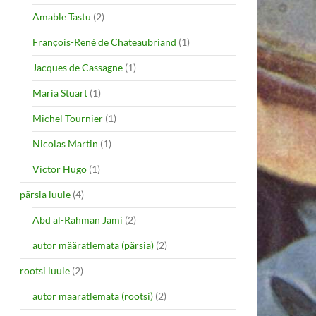
Amable Tastu
(2)
François-René de Chateaubriand
(1)
Jacques de Cassagne
(1)
Maria Stuart
(1)
Michel Tournier
(1)
Nicolas Martin
(1)
Victor Hugo
(1)
pärsia luule
(4)
Abd al-Rahman Jami
(2)
autor määratlemata (pärsia)
(2)
rootsi luule
(2)
autor määratlemata (rootsi)
(2)