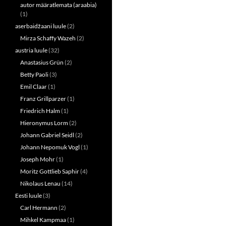
n
i
autor määratlemata (araabia)
d
n
o
d
(1)
w
o
aserbaidžaani luule
(2)
)
w
)
Mirza Schaffy Wazeh
(2)
austria luule
(32)
Anastasius Grün
(2)
Betty Paoli
(3)
Emil Claar
(1)
Franz Grillparzer
(1)
Friedrich Halm
(1)
Hieronymus Lorm
(2)
Johann Gabriel Seidl
(2)
Johann Nepomuk Vogl
(1)
Joseph Mohr
(1)
Moritz Gottlieb Saphir
(4)
Nikolaus Lenau
(14)
Eesti luule
(3)
Carl Hermann
(2)
Mihkel Kampmaa
(1)