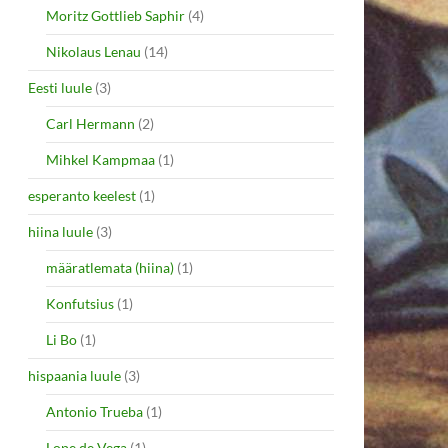
Moritz Gottlieb Saphir
(4)
Nikolaus Lenau
(14)
Eesti luule
(3)
Carl Hermann
(2)
Mihkel Kampmaa
(1)
esperanto keelest
(1)
hiina luule
(3)
määratlemata (hiina)
(1)
Konfutsius
(1)
Li Bo
(1)
hispaania luule
(3)
Antonio Trueba
(1)
Lope de Vega
(1)