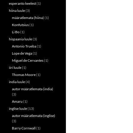
esperanto keelest
(1)
hiina luule
(3)
määratlemata (hiina)
(1)
Konfutsius
(1)
Li Bo
(1)
hispaania luule
(3)
Antonio Trueba
(1)
Lope de Vega
(1)
Miguel de Cervantes
(1)
iiri luule
(1)
Thomas Moore
(1)
india luule
(4)
autor määratlemata (india)
(3)
Amaru
(1)
inglise luule
(13)
autor määratlemata (inglise)
(3)
Barry Cornwall
(1)