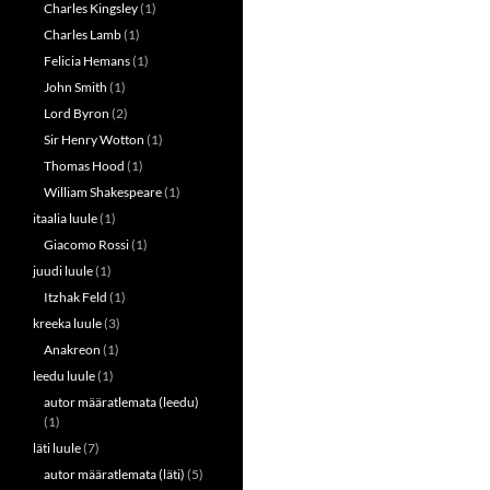
Charles Kingsley
(1)
Charles Lamb
(1)
Felicia Hemans
(1)
John Smith
(1)
Lord Byron
(2)
Sir Henry Wotton
(1)
Thomas Hood
(1)
William Shakespeare
(1)
itaalia luule
(1)
Giacomo Rossi
(1)
juudi luule
(1)
Itzhak Feld
(1)
kreeka luule
(3)
Anakreon
(1)
leedu luule
(1)
autor määratlemata (leedu)
(1)
läti luule
(7)
autor määratlemata (läti)
(5)