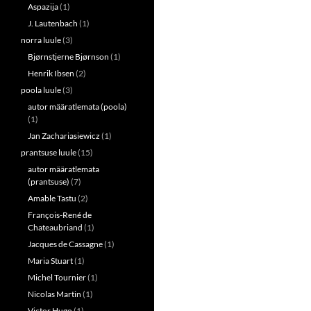
Aspazija
(1)
J. Lautenbach
(1)
norra luule
(3)
Bjørnstjerne Bjørnson
(1)
Henrik Ibsen
(2)
poola luule
(3)
autor määratlemata (poola)
(1)
Jan Zachariasiewicz
(1)
prantsuse luule
(15)
autor määratlemata
(prantsuse)
(7)
Amable Tastu
(2)
François-René de
Chateaubriand
(1)
Jacques de Cassagne
(1)
Maria Stuart
(1)
Michel Tournier
(1)
Nicolas Martin
(1)
Victor Hugo
(1)