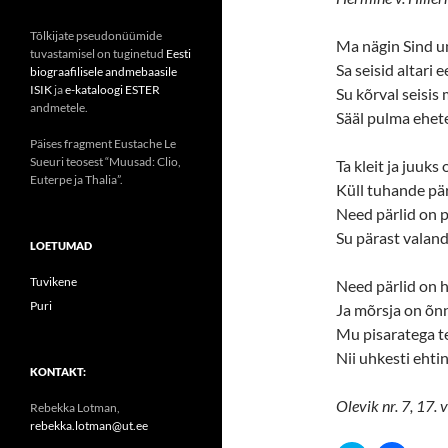
Tõlkijate pseudonüümide
Ma nägin Sind un
tuvastamisel on tuginetud
Eesti
Sa seisid altari e
biograafilisele andmebaasile
ISIK
ja
e-kataloogi ESTER
Su kõrval seisis
andmetele.
Sääl pulma ehete
Päises fragment Eustache Le
Sueuri teosest “Muusad: Clio,
Ta kleit ja juuks
Euterpe ja Thalia”.
Küll tuhande pär
Need pärlid on p
Su pärast valand
LOETUMAD
Tuvikene
Need pärlid on hi
Puri
Ja mõrsja on õnn
Mu pisaratega t
Nii uhkesti ehti
KONTAKT:
Olevik nr. 7, 17.
Rebekka Lotman,
rebekka.lotman@ut.ee