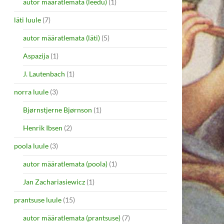
autor määratlemata (leedu)
(1)
läti luule
(7)
autor määratlemata (läti)
(5)
Aspazija
(1)
J. Lautenbach
(1)
norra luule
(3)
Bjørnstjerne Bjørnson
(1)
Henrik Ibsen
(2)
poola luule
(3)
autor määratlemata (poola)
(1)
Jan Zachariasiewicz
(1)
prantsuse luule
(15)
autor määratlemata (prantsuse)
(7)