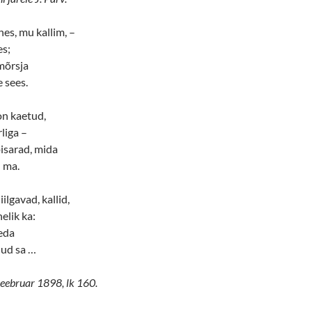
es, mu kallim, –
es;
 mõrsja
 sees.
 on kaetud,
liga –
isarad, mida
 ma.
ilgavad, kallid,
elik ka:
eda
nud sa …
 veebruar 1898, lk 160.