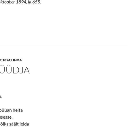
 oktoober 1894, lk 655.
T
,
1894
,
LINDA
PÜÜDJA
.
 püüan heita
sesse,
võiks säält leida