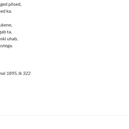
alged põsed,
ed ka.
ukene,
ab ta,
õski uhab,
kstega.
 mai 1895, lk 322