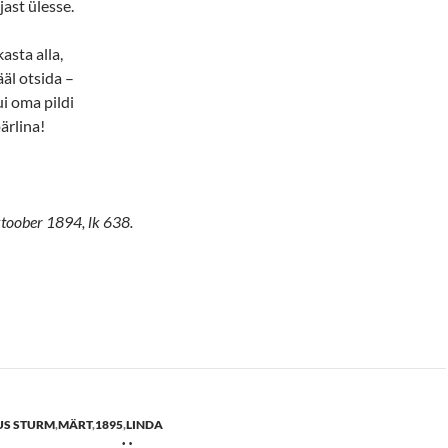
ast ülesse.
asta alla,
äl otsida –
ui oma pildi
pärlina!
oktoober 1894, lk 638.
US STURM
,
MÄRT
,
1895
,
LINDA