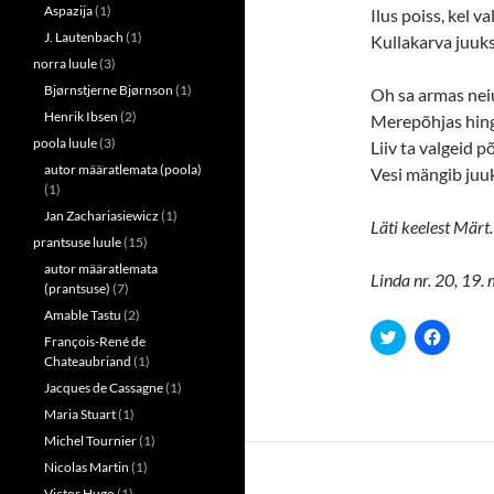
w
w
Aspazija
(1)
Ilus poiss, kel v
i
w
n
i
J. Lautenbach
(1)
Kullakarva juuks
d
n
norra luule
(3)
o
d
w
o
Bjørnstjerne Bjørnson
(1)
Oh sa armas nei
)
w
)
Henrik Ibsen
(2)
Merepõhjas hing
poola luule
(3)
Liiv ta valgeid p
autor määratlemata (poola)
Vesi mängib juu
(1)
Jan Zachariasiewicz
(1)
Läti keelest Märt.
prantsuse luule
(15)
autor määratlemata
Linda nr. 20, 19.
(prantsuse)
(7)
Amable Tastu
(2)
C
C
François-René de
l
l
Chateaubriand
(1)
i
i
c
c
Jacques de Cassagne
(1)
k
k
t
t
Maria Stuart
(1)
o
o
s
s
Michel Tournier
(1)
h
h
a
a
Nicolas Martin
(1)
r
r
e
e
Victor Hugo
(1)