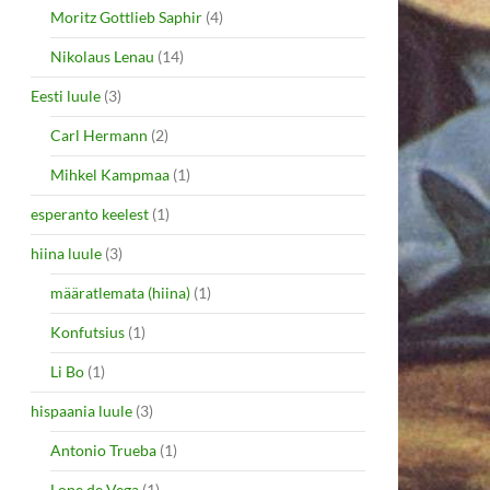
Moritz Gottlieb Saphir
(4)
Nikolaus Lenau
(14)
Eesti luule
(3)
Carl Hermann
(2)
Mihkel Kampmaa
(1)
esperanto keelest
(1)
hiina luule
(3)
määratlemata (hiina)
(1)
Konfutsius
(1)
Li Bo
(1)
hispaania luule
(3)
Antonio Trueba
(1)
Lope de Vega
(1)