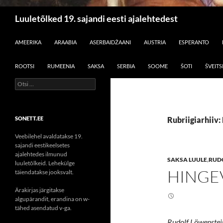
Otsi
Luuletõlked 19. sajandi eesti ajalehtedest
LIIGU SISU JUURDE
AMEERIKA
ARAABIA
ASERBAIDŽAANI
AUSTRIA
ESPERANTO
ROOTSI
RUMEENIA
SAKSA
SERBIA
SOOME
ŠOTI
ŠVEITS
Otsi:
SONETT.EE
Rubriigiarhiiv:
Veebilehel avaldatakse 19.
sajandi eestikeelsetes
ajalehtedes ilmunud
SAKSA LUULE
,
RUD
luuletõlkeid. Lehekülge
HINGE
täiendatakse jooksvalt.
Ärakirjas järgitakse
algupärandit, erandina on w-
tähed asendatud v-ga.
Rudolf Löwenstein