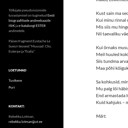
Tõlkijate pseudonüümide
Kust sain ma se
tuvastamisel on tuginetud
Eesti
Kui minu rinnal o
biograafilisele andmebaasile
ISIK
ja
e-kataloogi ESTER
Mis siis mu hinge
andmetele.
Nii taevaliku vä
Päises fragment Eustache Le
Sueuri teosest “Muusad: Clio,
Kui örnaks musu
Euterpe ja Thalia”.
Meil huuled kokk
Siis tundma arva
Maa põhi köiguks
LOETUMAD
Tuvikene
Sa kohkusid, min
Puri
Mu palg löi häb
End armastada l
Kuid kahjuks – 
KONTAKT:
Märt.
Rebekka Lotman,
rebekka.lotman@ut.ee