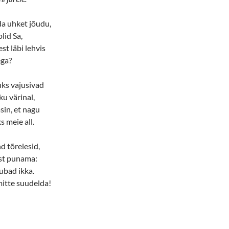
da uhket jõudu,
lid Sa,
st läbi lehvis
ega?
ks vajusivad
u värinal,
sin, et nagu
 meie all.
d tõrelesid,
ist punama:
ubad ikka.
mitte suudelda!