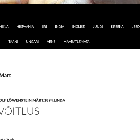
HIINA
HISPAANIA
IIRI
INDIA
INGLISE
JUUDI
KREEKA
LEE
I
TAANI
UNGARI
VENE
MÄÄRATLEMATA
 Märt
OLF LÖWENSTEIN
,
MÄRT
,
1894
,
LINDA
VÕITLUS
i järele.