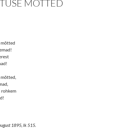
TUSE MÖTTED
u mõtted
gemad!
erest
nad!
 mõtted,
mad,
a rohkem
d!
 august 1895, lk 515.