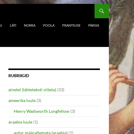
DU
LÄTI
NORRA
POOLA
PRANTSUSE
PÄRSIA
RUBRIIGID
ainetel (lähteteksti viiteta)
(33)
ameerika luule
(3)
Henry Wadsworth Longfellow
(3)
araabia luule
(1)
autor määratlemata (araabia)
(1)