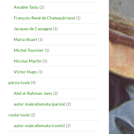
Amable Tastu
(2)
François-René de Chateaubriand
(1)
Jacques de Cassagne
(1)
Maria Stuart
(1)
Michel Tournier
(1)
Nicolas Martin
(1)
Victor Hugo
(1)
pärsia luule
(4)
Abd al-Rahman Jami
(2)
autor määratlemata (pärsia)
(2)
rootsi luule
(2)
autor määratlemata (rootsi)
(2)