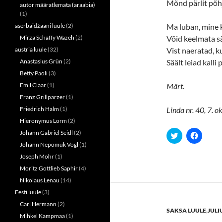
Mõnd pärlit põhj
w
e
autor määratlemata (araabia)
w
w
(1)
i
w
n
i
aserbaidžaani luule
(2)
Ma luban, mine k
d
n
o
d
Mirza Schaffy Wazeh
(2)
Võid keelmata sä
w
o
austria luule
(32)
Vist naeratad, k
)
w
)
Anastasius Grün
(2)
Säält leiad kalli 
Betty Paoli
(3)
Emil Claar
(1)
Märt.
Franz Grillparzer
(1)
Friedrich Halm
(1)
Linda nr. 40, 7. 
Hieronymus Lorm
(2)
Johann Gabriel Seidl
(2)
C
C
l
l
Johann Nepomuk Vogl
(1)
i
i
c
c
Joseph Mohr
(1)
k
k
t
t
Moritz Gottlieb Saphir
(4)
o
o
s
s
Nikolaus Lenau
(14)
h
h
a
a
Eesti luule
(3)
r
r
Carl Hermann
(2)
e
e
SAKSA LUULE
,
JULI
o
o
Mihkel Kampmaa
(1)
n
n