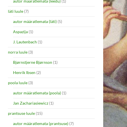
autor määratlemata (leedu)
(1)
läti luule
(7)
autor määratlemata (läti)
(5)
Aspazija
(1)
J. Lautenbach
(1)
norra luule
(3)
Bjørnstjerne Bjørnson
(1)
Henrik Ibsen
(2)
poola luule
(3)
autor määratlemata (poola)
(1)
Jan Zachariasiewicz
(1)
prantsuse luule
(15)
autor määratlemata (prantsuse)
(7)