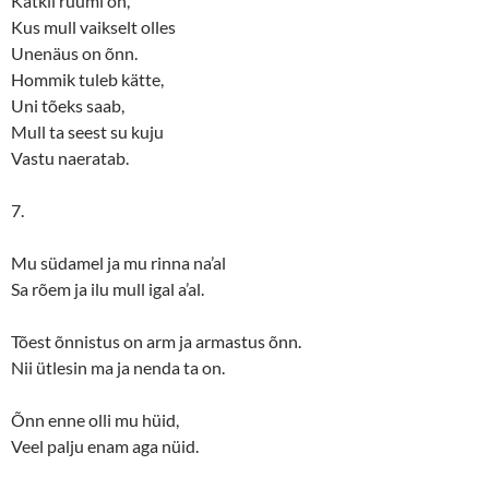
Kätkil ruumi on,
Kus mull vaikselt olles
Unenäus on õnn.
Hommik tuleb kätte,
Uni tõeks saab,
Mull ta seest su kuju
Vastu naeratab.
7.
Mu südamel ja mu rinna na’al
Sa rõem ja ilu mull igal a’al.
Tõest õnnistus on arm ja armastus õnn.
Nii ütlesin ma ja nenda ta on.
Õnn enne olli mu hüid,
Veel palju enam aga nüid.