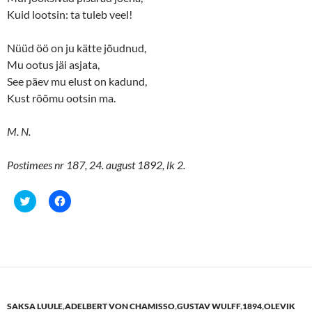
Kuid lootsin: ta tuleb veel!
Nüüd öö on ju kätte jõudnud,
Mu ootus jäi asjata,
See päev mu elust on kadund,
Kust rõõmu ootsin ma.
M. N.
Postimees nr 187, 24. august 1892, lk 2.
C
C
l
l
i
i
c
c
k
k
t
t
o
o
s
s
h
h
a
a
r
r
e
e
SAKSA LUULE
,
ADELBERT VON CHAMISSO
,
GUSTAV WULFF
,
1894
,
OLEVIK
o
o