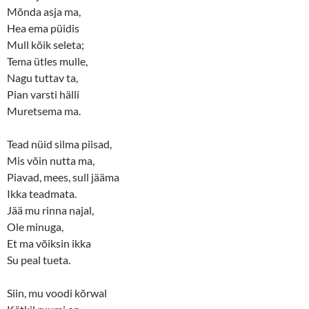
Mõnda asja ma,
Hea ema püidis
Mull kõik seleta;
Tema ütles mulle,
Nagu tuttav ta,
Pian varsti hälli
Muretsema ma.
Tead nüid silma piisad,
Mis võin nutta ma,
Piavad, mees, sull jääma
Ikka teadmata.
Jää mu rinna najal,
Ole minuga,
Et ma võiksin ikka
Su peal tueta.
Siin, mu voodi kõrwal