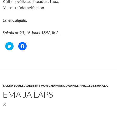
Küll siis võiks sull’ teadust tuua,
Mis mu südamek’sel on.
Ernst Caligula.
Sakala nr 23, 16. juuni 1893, lk 2.
C
C
l
l
i
i
c
c
k
k
t
t
o
o
s
s
h
h
a
a
r
r
e
e
SAKSA LUULE
,
ADELBERT VON CHAMISSO
,
JAAN LEPPIK
,
1895
,
SAKALA
o
o
n
n
EMA JA LAPS
T
F
w
a
i
c
t
e
t
b
e
o
r
o
(
k