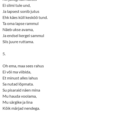
Ei silmi tule und,
Ja lapsest sonib jutus
Ehk käes küll kesköö tund.
Ta oma lapse rammul
Näeb ukse avama,
Ja endsel kergel sammul
Siis juure ruttama.
5.
Oh ema, maa sees rahus
Ei või ma viibida,
Et minust alles lahus
Sa nutad lõpmata.
Su pisaraid näen mina
Mu hauda voolama,
Mu särgike ja lina
Kõik märjad nendega.