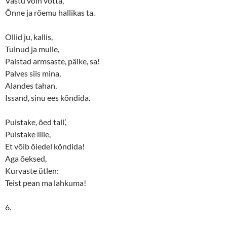
Vastu võin võtta,
Õnne ja rõemu hallikas ta.
Ollid ju, kallis,
Tulnud ja mulle,
Paistad armsaste, päike, sa!
Palves siis mina,
Alandes tahan,
Issand, sinu ees kõndida.
Puistake, õed tall’,
Puistake lille,
Et võib õiedel kõndida!
Aga õeksed,
Kurvaste ütlen:
Teist pean ma lahkuma!
6.