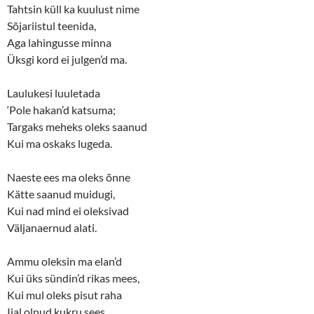
d
n
Tahtsin küll ka kuulust nime
o
d
w
o
Sõjariistul teenida,
)
w
)
Aga lahingusse minna
Üksgi kord ei julgen’d ma.
Laulukesi luuletada
‘Pole hakan’d katsuma;
Targaks meheks oleks saanud
Kui ma oskaks lugeda.
Naeste ees ma oleks õnne
Kätte saanud muidugi,
Kui nad mind ei oleksivad
Väljanaernud alati.
Ammu oleksin ma elan’d
Kui üks sündin’d rikas mees,
Kui mul oleks pisut raha
Iial olnud kukru sees.