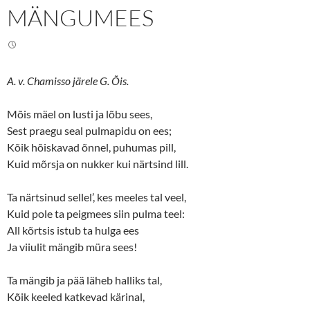
n
n
MÄNGUMEES
T
F
w
a
i
c
t
e
t
b
e
o
r
o
(
k
A. v. Chamisso järele G. Õis.
O
(
p
O
e
p
n
e
Mõis mäel on lusti ja lõbu sees,
s
n
Sest praegu seal pulmapidu on ees;
i
s
n
i
Kõik hõiskavad õnnel, puhumas pill,
n
n
e
n
Kuid mõrsja on nukker kui närtsind lill.
w
e
w
w
i
w
n
i
Ta närtsinud sellel’, kes meeles tal veel,
d
n
o
d
Kuid pole ta peigmees siin pulma teel:
w
o
All kõrtsis istub ta hulga ees
)
w
)
Ja viiulit mängib müra sees!
Ta mängib ja pää läheb halliks tal,
Kõik keeled katkevad kärinal,