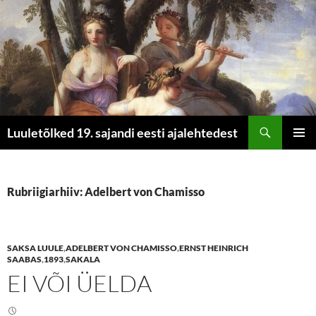
Otsi
Luuletõlked 19. sajandi eesti ajalehtedest
LIIGU
PEAME
SISU
JUURDE
Rubriigiarhiiv: Adelbert von Chamisso
SAKSA LUULE
,
ADELBERT VON CHAMISSO
,
ERNST HEINRICH
SAABAS
,
1893
,
SAKALA
EI VÕI ÜELDA