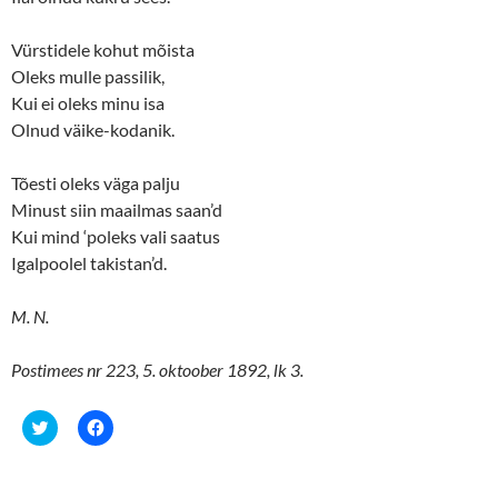
Vürstidele kohut mõista
Oleks mulle passilik,
Kui ei oleks minu isa
Olnud väike-kodanik.
Tõesti oleks väga palju
Minust siin maailmas saan’d
Kui mind ‘poleks vali saatus
Igalpoolel takistan’d.
M. N.
Postimees nr 223, 5. oktoober 1892, lk 3.
C
C
l
l
i
i
c
c
k
k
t
t