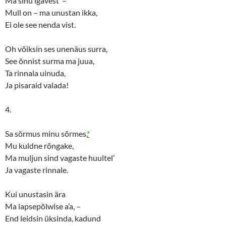
Ma sinu igavest’ –
Mull on – ma unustan ikka,
Ei ole see nenda vist.
Oh võiksin ses unenäus surra,
See õnnist surma ma juua,
Ta rinnala uinuda,
Ja pisaraid valada!
4.
Sa sõrmus minu sõrmes,
*
Mu kuldne rõngake,
Ma muljun sind vagaste huultel’
Ja vagaste rinnale.
Kui unustasin ära
Ma lapsepõlwise a’a, –
End leidsin üksinda, kadund