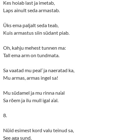
Kes hoiab last ja imetab,
Laps ainult seda armastab.
Üks ema paljalt seda teab,
Kuis armastus siin südant piab.
Oh, kahju mehest tunnen ma:
Tall ema arm on tundmata.
Sa vaatad mu peal’ ja naeratad ka,
Mu armas, armas ingel sa!
Mu südamel ja mu rinna na’al
Sa rõem ja ilu mull igal a’al.
8.
Nüid esimest kord valu teinud sa,
See aga sund.