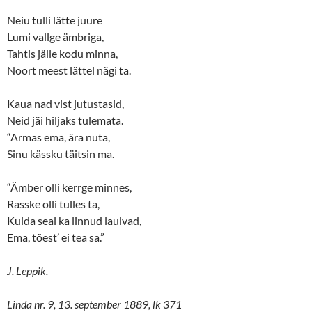
i
w
n
i
Neiu tulli lätte juure
d
n
o
d
Lumi vallge ämbriga,
w
o
Tahtis jälle kodu minna,
)
w
)
Noort meest lättel nägi ta.
Kaua nad vist jutustasid,
Neid jäi hiljaks tulemata.
“Armas ema, ära nuta,
Sinu kässku täitsin ma.
“Ämber olli kerrge minnes,
Rasske olli tulles ta,
Kuida seal ka linnud laulvad,
Ema, tõest’ ei tea sa.”
J. Leppik.
Linda nr. 9, 13. september 1889, lk 371