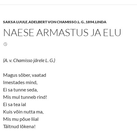
s
s
h
h
a
a
r
r
e
e
SAKSA LUULE
,
ADELBERT VON CHAMISSO
,
L. G.
,
1894
,
LINDA
o
o
n
n
NAESE ARMASTUS JA ELU
T
F
w
a
i
c
t
e
t
b
e
o
r
o
(
k
(A. v. Chamisso järele L. G.)
O
(
p
O
e
p
n
e
Magus sõber, vaatad
s
n
Imestades mind,
i
s
n
i
Ei sa tunne seda,
n
n
e
n
Mis mul tunneb rind!
w
e
w
w
Ei sa tea ial
i
w
n
i
Kuis võin nutta ma,
d
n
o
d
Mis mu põue liial
w
o
Täitnud lõkena!
)
w
)