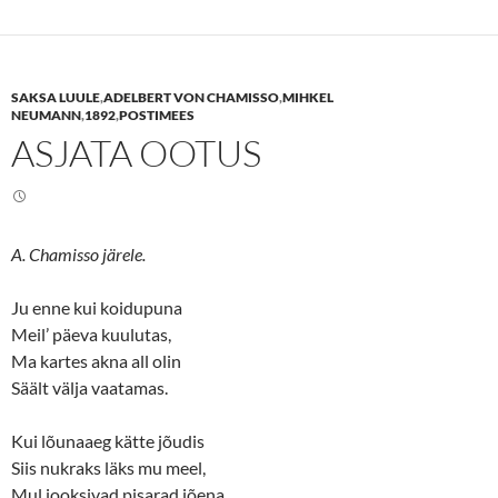
o
o
s
s
h
h
a
a
r
r
e
e
SAKSA LUULE
,
ADELBERT VON CHAMISSO
,
MIHKEL
o
o
n
n
NEUMANN
,
1892
,
POSTIMEES
T
F
ASJATA OOTUS
w
a
i
c
t
e
t
b
e
o
r
o
(
k
O
(
A. Chamisso järele.
p
O
e
p
n
e
s
n
Ju enne kui koidupuna
i
s
n
i
Meil’ päeva kuulutas,
n
n
Ma kartes akna all olin
e
n
w
e
Säält välja vaatamas.
w
w
i
w
n
i
d
n
Kui lõunaaeg kätte jõudis
o
d
w
o
Siis nukraks läks mu meel,
)
w
)
Mul jooksivad pisarad jõena,