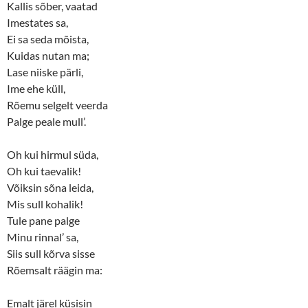
Kallis sõber, vaatad
Imestates sa,
Ei sa seda mõista,
Kuidas nutan ma;
Lase niiske pärli,
Ime ehe küll,
Rõemu selgelt veerda
Palge peale mull’.
Oh kui hirmul süda,
Oh kui taevalik!
Võiksin sõna leida,
Mis sull kohalik!
Tule pane palge
Minu rinnal’ sa,
Siis sull kõrva sisse
Rõemsalt räägin ma:
Emalt järel küsisin