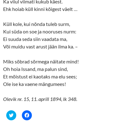
Ka viiul viimati kukub käest.
Ehk hoiab küll kinni kõigest väelt …
Küll kole, kui nõnda tuleb surm,
Kui süda on soe ja nooruses nurm:
Ei suuda seda siin vaadata ma,
Või muidu vast arust jään ilma ka. –
Miks sõbrad sõrmega näitate mind!
Oh hoia Issand, ma palun sind,
Et mõistust ei kaotaks ma elu sees;
Ole ise ka vaene mängumees!
Olevik nr. 15, 11. aprill 1894, lk 348.
C
C
l
l
i
i
c
c
k
k
t
t
o
o