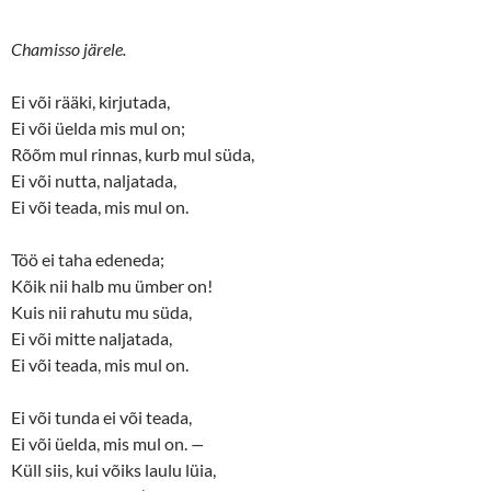
Chamisso järele.
Ei või rääki, kirjutada,
Ei või üelda mis mul on;
Rõõm mul rinnas, kurb mul süda,
Ei või nutta, naljatada,
Ei või teada, mis mul on.
Töö ei taha edeneda;
Kõik nii halb mu ümber on!
Kuis nii rahutu mu süda,
Ei või mitte naljatada,
Ei või teada, mis mul on.
Ei või tunda ei või teada,
Ei või üelda, mis mul on.
—
Küll siis, kui võiks laulu lüia,