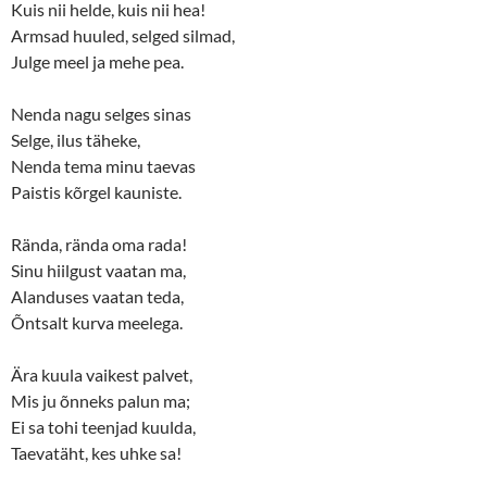
Kuis nii helde, kuis nii hea!
Armsad huuled, selged silmad,
Julge meel ja mehe pea.
Nenda nagu selges sinas
Selge, ilus täheke,
Nenda tema minu taevas
Paistis kõrgel kauniste.
Rända, rända oma rada!
Sinu hiilgust vaatan ma,
Alanduses vaatan teda,
Õntsalt kurva meelega.
Ära kuula vaikest palvet,
Mis ju õnneks palun ma;
Ei sa tohi teenjad kuulda,
Taevatäht, kes uhke sa!