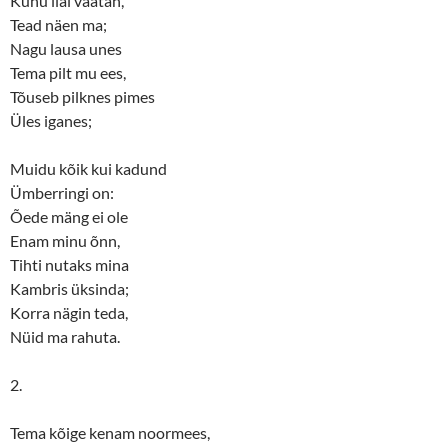
Kuhu iial vaatan,
w
w
i
w
Tead näen ma;
n
i
d
n
Nagu lausa unes
o
d
w
o
Tema pilt mu ees,
)
w
Tõuseb pilknes pimes
)
Üles iganes;
Muidu kõik kui kadund
Ümberringi on:
Õede mäng ei ole
Enam minu õnn,
Tihti nutaks mina
Kambris üksinda;
Korra nägin teda,
Nüid ma rahuta.
2.
Tema kõige kenam noormees,