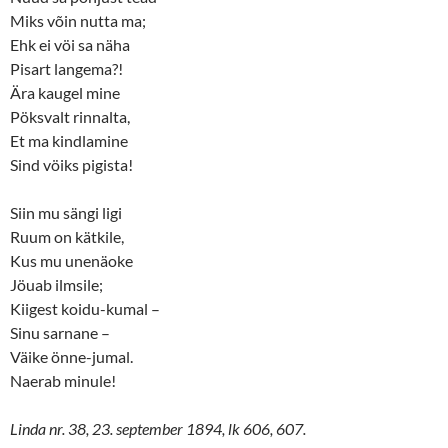
Miks võin nutta ma;
Ehk ei vöi sa näha
Pisart langema?!
Ära kaugel mine
Pöksvalt rinnalta,
Et ma kindlamine
Sind vöiks pigista!
Siin mu sängi ligi
Ruum on kätkile,
Kus mu unenäoke
Jöuab ilmsile;
Kiigest koidu-kumal –
Sinu sarnane –
Väike önne-jumal.
Naerab minule!
Linda nr. 38, 23. september 1894, lk 606, 607.