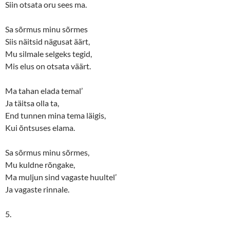
Siin otsata oru sees ma.
Sa sõrmus minu sõrmes
Siis näitsid nägusat äärt,
Mu silmale selgeks tegid,
Mis elus on otsata väärt.
Ma tahan elada temal’
Ja täitsa olla ta,
End tunnen mina tema läigis,
Kui õntsuses elama.
Sa sõrmus minu sõrmes,
Mu kuldne rõngake,
Ma muljun sind vagaste huultel’
Ja vagaste rinnale.
5.