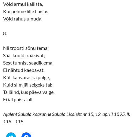
Võid armul kallista,
Kui pehme lille haisus
Võid rahus uinuda.
8.
Nii troosti sõnu tema
Sääl kuuldi rääkivat;
Sest tunnist saadik ema
Ei nähtud kaebavat.
Küll kahvatas ta palge,
Kuid silm jäi selgeks tal:
Ta läind, kus päeva valge,
Ei ial paista all.
Ajaleht Sakala kaasanne Sakala Lisaleht nr 15, 12. aprill 1895, lk
118—119.
C
C