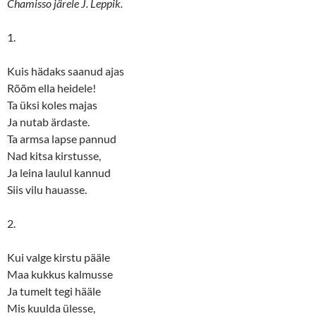
Chamisso järele J. Leppik.
O
(
p
O
e
p
n
e
1.
s
n
i
s
n
i
Kuis hädaks saanud ajas
n
n
e
n
Rõõm ella heidele!
w
e
w
w
Ta üksi koles majas
i
w
n
i
Ja nutab ärdaste.
d
n
o
d
Ta armsa lapse pannud
w
o
Nad kitsa kirstusse,
)
w
)
Ja leina laulul kannud
Siis vilu hauasse.
2.
Kui valge kirstu pääle
Maa kukkus kalmusse
Ja tumelt tegi hääle
Mis kuulda ülesse,