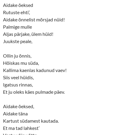
Aidake õeksed
Rutuste ehti’,
Aidake õnnelist mõrsjad nüid!
Palmige mulle
Aljas pärjake, ülem hüid!
Juukste peale,
Ollin ju õnnis,
Hõiskas mu süda,
Kallima kaenlas kadunud vaev!
Siis veel hüidis,
Igatsus rinnas,
Et ju oleks käes pulmade päev.
Aidake õeksed,
Aidake täna
Kartust südamest kautada.
Et ma tad lahkest’