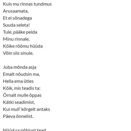
Kuis mu rinnas tundmus
Arusaamata,
Et ei sõnadega
Suuda seleta!
Tule, pääke peida
Minu rinnale,
Kõike rõõmu hüüda
Võin siis sinule.
Juba mõnda asja
Emalt nõudsin ma,
Hella ema ütles
Kõik, mis teadis ta:
Örnalt mulle õppas
Kätki seadimist,
Kui mull’ kõrgelt antaks
Päeva õnnelist.
Nüüd sa põhjust tead