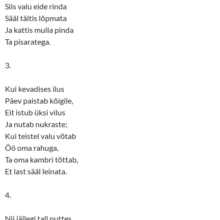
Siis valu eide rinda
Sääl täitis lõpmata
Ja kattis mulla pinda
Ta pisaratega.
3.
Kui kevadises ilus
Päev paistab kõigile,
Eit istub üksi vilus
Ja nutab nukraste;
Kui teistel valu võtab
Öö oma rahuga,
Ta oma kambri tõttab,
Et last sääl leinata.
4.
Nii jällegi tall nuttes