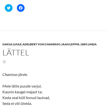
C
C
l
l
i
i
c
c
k
k
t
t
o
o
s
s
h
h
a
a
r
r
e
e
SAKSA LUULE
,
ADELBERT VON CHAMISSO
,
JAAN LEPPIK
,
1889
,
LINDA
o
o
n
n
LÄTTEL
T
F
w
a
i
c
t
e
t
b
e
o
r
o
(
k
Chamisso järele.
O
(
p
O
e
p
n
e
Meie lätte puude varjul,
s
n
Kaunis kaugel majast ta;
i
s
n
i
Keda seal küll linnud laulvad,
n
n
e
n
Seda ei või ütelda.
w
e
w
w