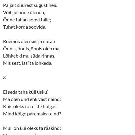
Paljalt suurest sugust neiu
Võib ju õnne ülenda;
Õnne tahan soovi talle;
Tuhat korda soovida.
Rõemus olen siis ja nutan
Õnnis, õnnis, õnnis olen ma;
Lõhkebki mu süda rinnas,
Mis sest, las’ ta lõhkeda.
3.
Ei seda taha küll usku’,
Ma olen und ehk vast näind;
Kuis oleks ta teiste hulgast
Mind kõige paremaks teind?
Mull on kui oleks ta rääkind: