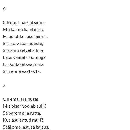
6.
Oh ema, naerul sinna
Mu kalmu kambrisse
Hääd õhku lase minna,
Siis kuiv sääl uueste;
Siis sinu selget silma
Laps vaatab rõõmuga,
Nii kuda õitsvat ilma
Siin enne vaatas ta.
7.
Oh ema, ära nuta!
Mis pisar voolab sull’?
Sa parem alla rutta,
Kus asu antud mull’!
Sääl oma last, sa kaisus,