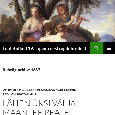
Otsi
Luuletõlked 19. sajandi eesti ajalehtedest
LIIGU
PEAME
SISU
JUURDE
Rubriigiarhiiv: 1887
VENE LUULE
,
MIHHAIL LERMONTOV
,
CARL MARTIN
REDLICH
,
1887
,
VALGUS
LÄHEN ÜKSI VÄLJA
MAANTEE PEALE