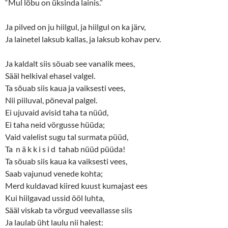
“Mul löbu on üksinda lainis.”
Ja pilved on ju hiilgul, ja hiilgul on ka järv,
Ja lainetel laksub kallas, ja laksub kohav perv.
Ja kaldalt siis söuab see vanalik mees,
Sääl helkival ehasel valgel.
Ta sõuab siis kaua ja vaiksesti vees,
Nii piiluval, pöneval palgel.
Ei ujuvaid avisid taha ta nüüd,
Ei taha neid vörgusse hüüda;
Vaid valelist sugu tal surmata püüd,
Ta n ä k k i s i d tahab nüüd püüda!
Ta söuab siis kaua ka vaiksesti vees,
Saab vajunud venede kohta;
Merd kuldavad kiired kuust kumajast ees
Kui hiilgavad ussid ööl luhta,
Sääl viskab ta vörgud veevallasse siis
Ja laulab üht laulu nii halest: