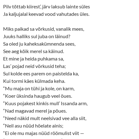
e
p
n
e
Pilv tõttab kiirest’, järv laksub lainte süles
s
n
Ja kaljujalal keevad vood vahutades üles.
i
s
n
i
n
n
e
n
Miks paikad sa võrkusid, vanalik mees,
w
e
w
w
Juuks halliks sul juba on läinud?
i
w
n
i
Sa oled ju kaheksakümnenda sees,
d
n
o
d
See aeg kõik merel sa käinud.
w
o
Et mine ja heida puhkama sa,
)
w
)
Las’ pojad neid vörkusid teha;
Sul kolde ees parem on paistelda ka,
Kui tormi käes külmada keha.
“Mu maja on tühi ja kole, on karm,
“Koer üksinda haugub veel öues.
“Kuus pojakest kinkis mull’ Issanda arm,
“Nad magavad merel ja pöues.
“Need näkid mult neelsivad vee alla siit,
“Neil asu nüüd höelate ainis;
“Ei ole mu majas nüüd röömulist viit —