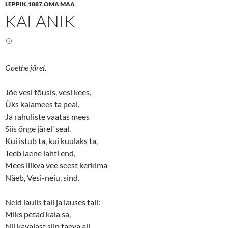
n
n
LEPPIK
,
1887
,
OMA MAA
T
F
KALANIK
w
a
i
c
t
e
t
b
e
o
r
o
(
k
O
(
Goethe järel.
p
O
e
p
n
e
s
n
Jõe vesi tõusis, vesi kees,
i
s
n
i
Üks kalamees ta peal,
n
n
Ja rahuliste vaatas mees
e
n
w
e
Siis õnge järel’ seal.
w
w
i
w
Kui istub ta, kui kuulaks ta,
n
i
d
n
Teeb laene lahti end,
o
d
w
o
Mees liikva vee seest kerkima
)
w
)
Näeb, Vesi-neiu, sind.
Neid laulis tall ja lauses tall:
Miks petad kala sa,
Nii kavalast siin taeva all