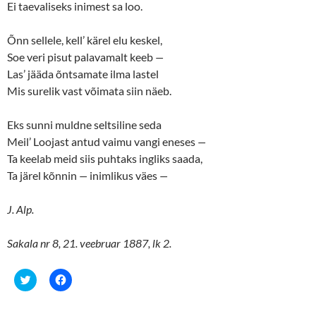
Ei taevaliseks inimest sa loo.
Õnn sellele, kell’ kärel elu keskel,
Soe veri pisut palavamalt keeb
—
Las’ jääda õntsamate ilma lastel
Mis surelik vast võimata siin näeb.
Eks sunni muldne seltsiline seda
Meil’ Loojast antud vaimu vangi eneses
—
Ta keelab meid siis puhtaks ingliks saada,
Ta järel kõnnin
—
inimlikus väes
—
J. Alp.
Sakala nr 8, 21. veebruar 1887, lk 2.
C
C
l
l
i
i
c
c
k
k