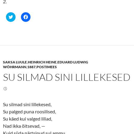
2
.
C
C
l
l
i
i
c
c
k
k
t
t
o
o
s
s
h
h
a
a
r
r
e
e
SAKSA LUULE
,
HEINRICH HEINE
,
EDUARD LUDWIG
o
o
n
n
WÖHRMANN
,
1887
,
POSTIMEES
T
F
SU SILMAD SINI LILLEKESED
w
a
i
c
t
e
t
b
e
o
r
o
(
k
O
(
Su silmad sini lillekesed,
p
O
e
p
Su palged puna roosilised,
n
e
s
n
Su käed kui valged liliad,
i
s
n
i
Nad ikka õitsevad, —
n
n
Kuid süda närtsinud sul ammu…
e
n