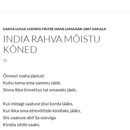
t
t
o
o
s
s
h
h
a
a
r
r
e
e
SAKSA LUULE
,
LUDWIG FRITZE
,
HANS LUHAÄÄR
,
1887
,
SAKALA
o
o
n
n
INDIA RAHVA MÕISTU
T
F
w
a
i
c
KÕNED
t
e
t
b
e
o
r
o
(
k
O
(
p
O
e
p
Õnnest maha jäetud:
n
e
Kuhu tema oma sammu säeb,
s
n
i
s
Sinna ikka õnnettus tal omaseks jäeb.
n
i
n
n
e
n
w
e
Kui midagi saatuse jõul korda lääks,
w
w
i
w
Kui ikka oma ettevõttele kindlaks jääks,
n
i
d
n
Siis saatuse abil Sa sooviga
o
d
w
o
Kindla sihile saaks.
)
w