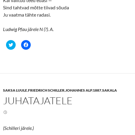
Käi valitud teed edasi
—
Sind tahtvad mõtte tiivad sõuda
Ju vaatma tähte radasi.
Ludwig Pfau järele N (?). A.
C
C
l
l
i
i
c
c
k
k
t
t
o
o
s
s
h
h
a
a
r
r
e
e
SAKSA LUULE
,
FRIEDRICH SCHILLER
,
JOHANNES ALP
,
1887
,
SAKALA
o
o
n
n
JUHATAJATELE
T
F
w
a
i
c
t
e
t
b
e
o
r
o
(
k
(Schilleri järele.)
O
(
p
O