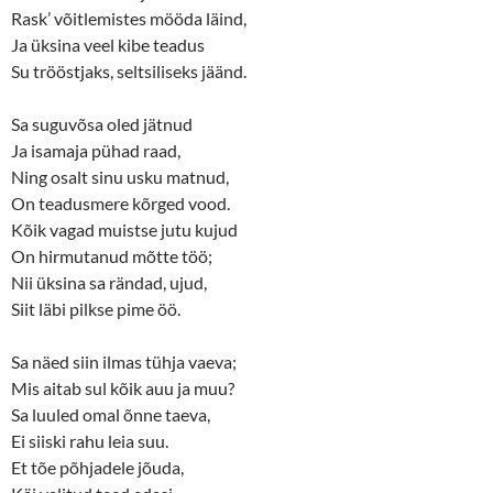
e
n
Rask’ võitlemistes mööda läind,
w
e
w
w
Ja üksina veel kibe teadus
i
w
n
i
Su trööstjaks, seltsiliseks jäänd.
d
n
o
d
w
o
Sa suguvõsa oled jätnud
)
w
)
Ja isamaja pühad raad,
Ning osalt sinu usku matnud,
On teadusmere kõrged vood.
Kõik vagad muistse jutu kujud
On hirmutanud mõtte töö;
Nii üksina sa rändad, ujud,
Siit läbi pilkse pime öö.
Sa näed siin ilmas tühja vaeva;
Mis aitab sul kõik auu ja muu?
Sa luuled omal õnne taeva,
Ei siiski rahu leia suu.
Et tõe põhjadele jõuda,