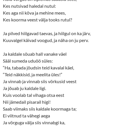
Kes nutsivad haledal nutul:
Kes aga nii köva ja mehine mees,
Kes koorma veest välja tooks rutul?
Ja pilved hiilgavad taevas, ja hiilgul on ka järv,
Kuuvalgel käivad voogud, ja näha on ju perv.
Ja kaldale söuab hall vanake väel
Sääl sumeda uduöö süles:
“Ha, tabada jöudsin teid kavalal käel,
“Teid näkkisid, ja meelita üles!”
Ja vinnab ja vinnab siis vörkusid veest
Ja jõuab ju kaldale ligi.
Kuis voolab tal vihaga otsa eest
Nii jämedail pisarail higi!
Saab viimaks siis kaldale koormaga ta;
Ei viitnud ta vähegi aega
Ja vörguga välja siis vinnabgi ka,