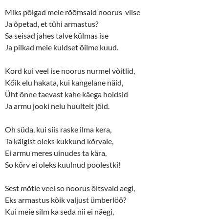
e
p
n
e
Miks põlgad meie rõõmsaid noorus-viise
s
n
Ja õpetad, et tühi armastus?
i
s
n
i
Sa seisad jahes talve külmas ise
n
n
e
n
Ja pilkad meie kuldset õilme kuud.
w
e
w
w
i
w
n
i
Kord kui veel ise noorus nurmel võitlid,
d
n
o
d
Kõik elu hakata, kui kangelane näid,
w
o
Üht õnne taevast kahe käega hoidsid
)
w
)
Ja armu jooki neiu huultelt jõid.
Oh süda, kui siis raske ilma kera,
Ta käigist oleks kukkund kõrvale,
Ei armu meres uinudes ta kära,
So kõrv ei oleks kuulnud poolestki!
Sest mõtle veel so noorus õitsvaid aegi,
Eks armastus kõik valjust ümberlöö?
Kui meie silm ka seda nii ei näegi,