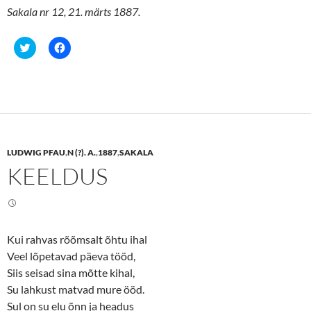
Sakala nr 12, 21. märts 1887.
C
C
l
l
i
i
c
c
k
k
t
t
o
o
s
s
h
h
a
a
r
r
e
e
LUDWIG PFAU
,
N (?). A.
,
1887
,
SAKALA
o
o
n
n
KEELDUS
T
F
w
a
i
c
t
e
t
b
e
o
r
o
(
k
Kui rahvas rõõmsalt õhtu ihal
O
(
p
O
Veel lõpetavad päeva tööd,
e
p
n
e
Siis seisad sina mõtte kihal,
s
n
Su lahkust matvad mure ööd.
i
s
n
i
Sul on su elu õnn ja headus
n
n