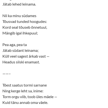
s
n
Jätab lehed leinama.
i
s
n
i
n
n
e
n
Nii ka minu südames
w
e
w
w
Tõusvad tunded hoogudes:
i
w
n
i
Kord seal tõuseb õnnetuul,
d
n
o
d
Mängib igal ihkepuul;
w
o
)
w
)
Pea aga, pea ta
Jätab südant leinama;
Küll veel sagest ärkab vast
—
Headus siiski enamast.
——–
Tõest saatus tormi sarnane
Ning kerge leht sa, inime:
Torm orgu viib, toob üles mäele
—
Kuid tänu annab oma väele.