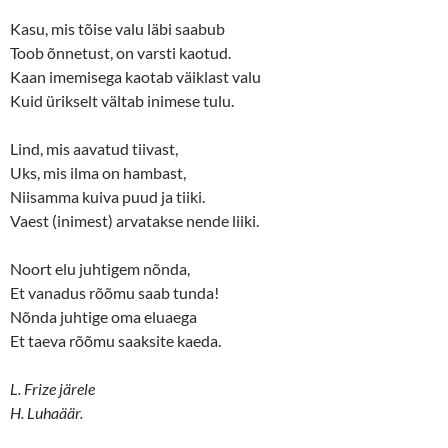
)
Kasu, mis tõise valu läbi saabub
Toob õnnetust, on varsti kaotud.
Kaan imemisega kaotab väiklast valu
Kuid ürikselt vältab inimese tulu.
Lind, mis aavatud tiivast,
Uks, mis ilma on hambast,
Niisamma kuiva puud ja tiiki.
Vaest (inimest) arvatakse nende liiki.
Noort elu juhtigem nõnda,
Et vanadus rõõmu saab tunda!
Nõnda juhtige oma eluaega
Et taeva rõõmu saaksite kaeda.
L. Frize järele
H. Luhaäär.