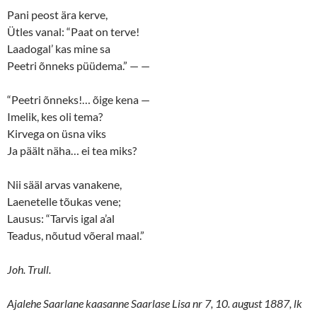
Pani peost ära kerve,
Ütles vanal: “Paat on terve!
Laadogal’ kas mine sa
Peetri õnneks püüdema.” — —
“Peetri õnneks!… õige kena —
Imelik, kes oli tema?
Kirvega on üsna viks
Ja päält näha… ei tea miks?
Nii sääl arvas vanakene,
Laenetelle tõukas vene;
Lausus: “Tarvis igal a’al
Teadus, nõutud võeral maal.”
Joh. Trull.
Ajalehe Saarlane kaasanne Saarlase Lisa nr 7, 10. august 1887, lk