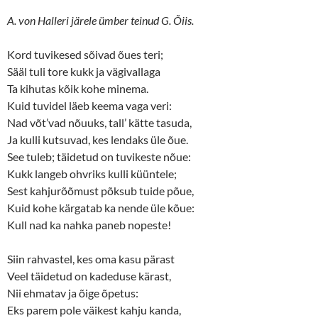
r
o
(
k
A. von Halleri järele ümber teinud G. Õiis.
O
(
p
O
e
p
n
e
Kord tuvikesed sõivad õues teri;
s
n
Sääl tuli tore kukk ja vägivallaga
i
s
n
i
Ta kihutas kõik kohe minema.
n
n
e
n
Kuid tuvidel läeb keema vaga veri:
w
e
w
w
Nad võt’vad nõuuks, tall’ kätte tasuda,
i
w
n
i
Ja kulli kutsuvad, kes lendaks üle õue.
d
n
o
d
See tuleb; täidetud on tuvikeste nõue:
w
o
Kukk langeb ohvriks kulli küüntele;
)
w
)
Sest kahjurõõmust põksub tuide põue,
Kuid kohe kärgatab ka nende üle kõue:
Kull nad ka nahka paneb nopeste!
Siin rahvastel, kes oma kasu pärast
Veel täidetud on kadeduse kärast,
Nii ehmatav ja õige õpetus:
Eks parem pole väikest kahju kanda,