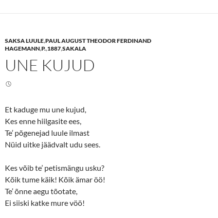
o
o
s
s
h
h
a
a
r
r
e
e
SAKSA LUULE
,
PAUL AUGUST THEODOR FERDINAND
o
o
n
n
HAGEMANN
,
P.
,
1887
,
SAKALA
T
F
UNE KUJUD
w
a
i
c
t
e
t
b
e
o
r
o
(
k
O
(
Et kaduge mu une kujud,
p
O
e
p
Kes enne hiilgasite ees,
n
e
s
n
Te’ põgenejad luule ilmast
i
s
n
i
Nüid uitke jäädvalt udu sees.
n
n
e
n
w
e
Kes võib te’ petismängu usku?
w
w
i
w
Kõik tume käik! Kõik ämar öö!
n
i
d
n
Te’ õnne aegu tõotate,
o
d
w
o
Ei siiski katke mure vöö!
)
w
)