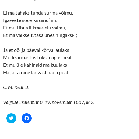
Ei ma tahaks tunda surma võimu,
Igaveste sooviks uinu’ nii,
Et mull ihus liikmas elu vaimu,
Et ma vaikselt, tasa unes hingakski;
Ja et ööl ja päeval kõrva laulaks
Mulle armastust üks magus heal.
Et mu üle kahinaid ma kuulaks
Halja tamme ladvast haua peal.
C. M. Redlich
Valguse lisaleht nr 8, 19. november 1887, lk 2.
C
C
l
l
i
i
c
c
k
k
t
t