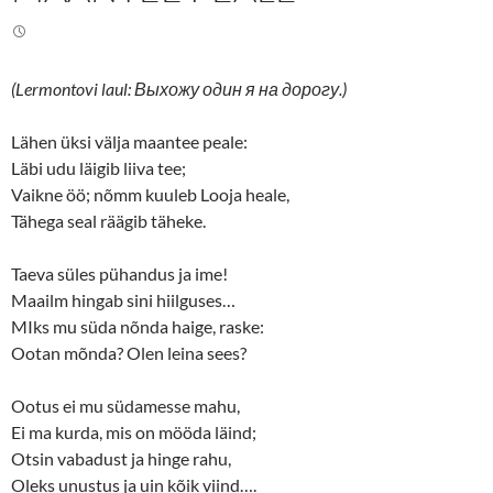
(Lermontovi laul: Выхожу один я на дорогу.)
Lähen üksi välja maantee peale:
Läbi udu läigib liiva tee;
Vaikne öö; nõmm kuuleb Looja heale,
Tähega seal räägib täheke.
Taeva süles pühandus ja ime!
Maailm hingab sini hiilguses…
MIks mu süda nõnda haige, raske:
Ootan mõnda? Olen leina sees?
Ootus ei mu südamesse mahu,
Ei ma kurda, mis on mööda läind;
Otsin vabadust ja hinge rahu,
Oleks unustus ja uin kõik viind….