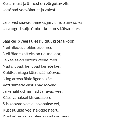
Kel armust ja önnest on vörgutav viis
Ja sönad veevõimust ja valest.
Ja pilved saavad pimeks, järv uinub une süles
Ja voogud kalju ümber, kui unes käivad üles.
Sääl kerib veest üles kuldjuukstega koor.
Neil lilledest lokkide sölmed;
Neil ölade katteks on udune loor,
Ja kaelas on ehteks veehelmed.
Nad ujuvad, heljuvad lainete lael,
Kuldkauntega kötru sääl söövad,
Ning armsa äiale ägedal käel
Vett silmade vastu nad löövad.
Ja kehalikud minijad tahavad veel,
Käes vanaksel kiskuda aeru;
Siis kaovad veel alla vanakse eel,
Kust kuulda veel näkkide naeru…
Kuid võrgus on siplemas sadasid sees,