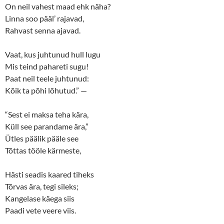
On neil vahest maad ehk näha?
Linna soo pääl’ rajavad,
Rahvast senna ajavad.
Vaat, kus juhtunud hull lugu
Mis teind pahareti sugu!
Paat neil teele juhtunud:
Kõik ta põhi lõhutud.” —
“Sest ei maksa teha kära,
Küll see parandame ära,”
Ütles päälik pääle see
Tõttas tööle kärmeste,
Hästi seadis kaared tiheks
Tõrvas ära, tegi sileks;
Kangelase käega siis
Paadi vete veere viis.