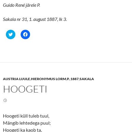
Guido René järele P.
Sakala nr 31, 1. august 1887, lk 3.
C
C
l
l
i
i
c
c
k
k
t
t
o
o
s
s
h
h
a
a
r
r
e
e
AUSTRIA LUULE
,
HIERONYMUS LORM
,
P.
,
1887
,
SAKALA
o
o
n
n
HOOGETI
T
F
w
a
i
c
t
e
t
b
e
o
r
o
(
k
Hoogeti küll tuleb tuul,
O
(
p
O
Mängib lehtedega puul;
e
p
n
e
Hoogeti ka kaob ta,