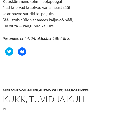
Kuuskümmendkolm —pojapoega!
Nad kribivad krabivad vana meest sääl
Ja annavad suudki tal paljuks —
Sääl istub nüüd vanamees kaljuvöö pääl,
On eluta — kangunud kaljuks.
Postimees nr 44, 24. oktoober 1887, lk 3.
C
C
l
l
i
i
c
c
k
k
t
t
o
o
s
s
h
h
a
a
r
r
e
e
ALBRECHT VON HALLER
,
GUSTAV WULFF
,
1887
,
POSTIMEES
o
o
n
n
KUKK, TUVID JA KULL
T
F
w
a
i
c
t
e
t
b
e
o