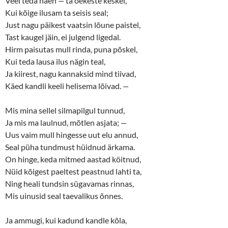
Veel teda näen
—
ta õekeste keskel,
s
n
Kui kõige ilusam ta seisis seal;
i
s
n
i
Just nagu päikest vaatsin lõune paistel,
n
n
e
n
Tast kaugel jäin, ei julgend ligedal.
w
e
w
w
Hirm paisutas mull rinda, puna põskel,
i
w
n
i
Kui teda lausa ilus nägin teal,
d
n
o
d
Ja kiirest, nagu kannaksid mind tiivad,
w
o
Käed kandli keeli helisema lõivad.
)
w
—
)
Mis mina sellel silmapilgul tunnud,
Ja mis ma laulnud, mõtlen asjata;
—
Uus vaim mull hingesse uut elu annud,
Seal püha tundmust hüidnud ärkama.
On hinge, keda mitmed aastad köitnud,
Nüid kõigest paeltest peastnud lahti ta,
Ning heali tundsin sügavamas rinnas,
Mis uinusid seal taevalikus õnnes.
Ja ammugi, kui kadund kandle kõla,