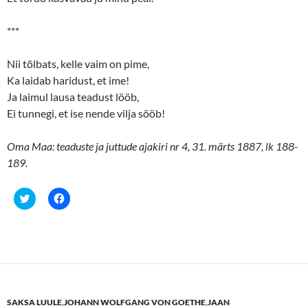
***
Nii tõlbats, kelle vaim on pime,
Ka laidab haridust, et ime!
Ja laimul lausa teadust lööb,
Ei tunnegi, et ise nende vilja sööb!
Oma Maa: teaduste ja juttude ajakiri nr 4, 31. märts 1887, lk 188-
189.
C
C
l
l
i
i
c
c
k
k
t
t
o
o
s
s
h
h
a
a
r
r
e
e
SAKSA LUULE
,
JOHANN WOLFGANG VON GOETHE
,
JAAN
o
o