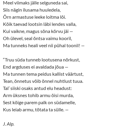
Meel viimaks jälle selguneda sai,
Siis nägin ilusama huuledela,
Õrn armastuse leeke loitma lõi.
Kõik taevad lootsin läbi lendes valla,
Kui vaikne, magus sõna kõrvu jäi
—
Oh ülevel, seal õntsa vaimu kooril,
Ma tunneks heali veel nii pühal toonil!
—
“Truu süda tunneb lootusena nõrkust,
End argduses ei avaldada jõua
—
Ma tunnen tema peidus kallist väärtust,
Tean, õnnetus võib õnnel nuhtlust tuua.
Tal’ siiski osaks antud elu headust:
Arm üksnes tohib armu õisi murda,
Sest kõige parem palk on südamelle,
Kus leiab armu, tõtata ta sülle.
—
J. Alp.