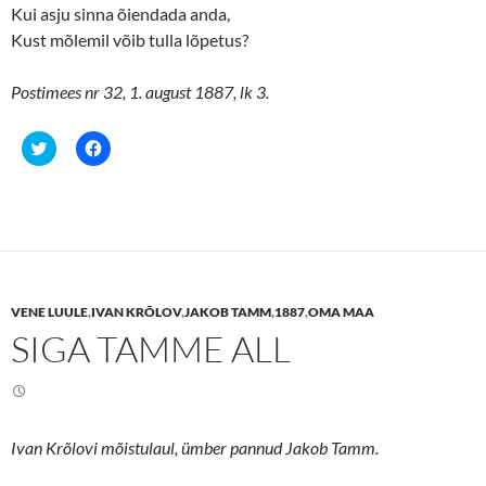
Kui asju sinna õiendada anda,
Kust mõlemil võib tulla lõpetus?
Postimees nr 32, 1. august 1887, lk 3.
C
C
l
l
i
i
c
c
k
k
t
t
o
o
s
s
h
h
a
a
r
r
e
e
VENE LUULE
,
IVAN KRÕLOV
,
JAKOB TAMM
,
1887
,
OMA MAA
o
o
n
n
SIGA TAMME ALL
T
F
w
a
i
c
t
e
t
b
e
o
r
o
(
k
Ivan Krõlovi mõistulaul, ümber pannud Jakob Tamm.
O
(
p
O
e
p