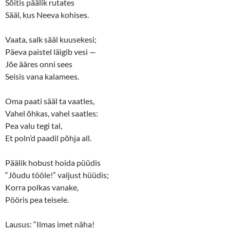
Sõitis päälik rutates
e
n
w
e
Sääl, kus Neeva kohises.
w
w
i
w
n
i
d
n
Vaata, salk sääl kuusekesi;
o
d
w
o
Päeva paistel läigib vesi —
)
w
)
Jõe ääres onni sees
Seisis vana kalamees.
Oma paati sääl ta vaatles,
Vahel õhkas, vahel saatles:
Pea valu tegi tal,
Et poln’d paadil põhja all.
Päälik hobust hoida püüdis
“Jõudu tööle!” valjust hüüdis;
Korra polkas vanake,
Pööris pea teisele.
Lausus: “Ilmas imet näha!