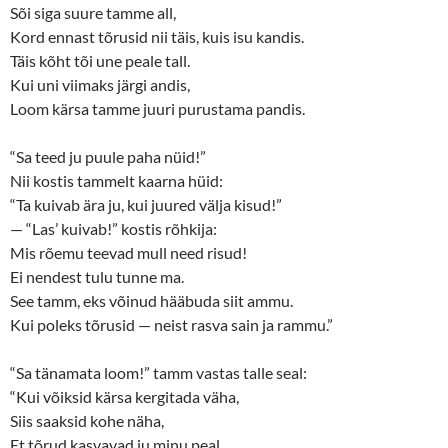
n
e
Sõi siga suure tamme all,
s
n
Kord ennast tõrusid nii täis, kuis isu kandis.
i
s
n
i
Täis kõht tõi une peale tall.
n
n
e
n
Kui uni viimaks järgi andis,
w
e
w
w
Loom kärsa tamme juuri purustama pandis.
i
w
n
i
d
n
o
d
“Sa teed ju puule paha nüid!”
w
o
Nii kostis tammelt kaarna hüid:
)
w
)
“Ta kuivab ära ju, kui juured välja kisud!”
— “Las’ kuivab!” kostis rõhkija:
Mis rõemu teevad mull need risud!
Ei nendest tulu tunne ma.
See tamm, eks võinud hääbuda siit ammu.
Kui poleks tõrusid — neist rasva sain ja rammu.”
“Sa tänamata loom!” tamm vastas talle seal:
“Kui võiksid kärsa kergitada väha,
Siis saaksid kohe näha,
Et tõrud kasvavad ju minu peal.