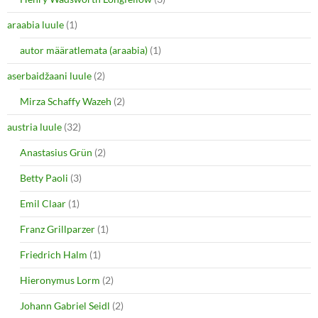
p
O
e
p
araabia luule
n
(1)
e
s
n
i
s
autor määratlemata (araabia)
(1)
n
i
n
n
e
n
aserbaidžaani luule
(2)
w
e
w
w
i
w
Mirza Schaffy Wazeh
(2)
n
i
d
n
o
d
austria luule
(32)
w
o
)
w
Anastasius Grün
(2)
)
Betty Paoli
(3)
Emil Claar
(1)
Franz Grillparzer
(1)
Friedrich Halm
(1)
Hieronymus Lorm
(2)
Johann Gabriel Seidl
(2)