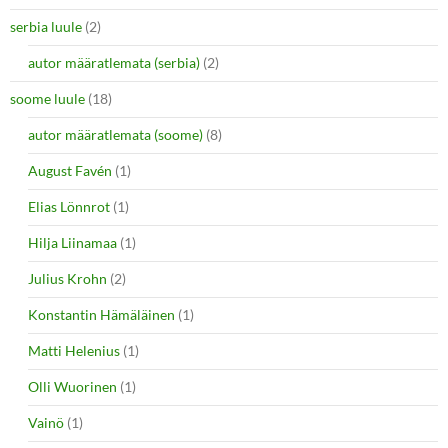
serbia luule
(2)
autor määratlemata (serbia)
(2)
soome luule
(18)
autor määratlemata (soome)
(8)
August Favén
(1)
Elias Lönnrot
(1)
Hilja Liinamaa
(1)
Julius Krohn
(2)
Konstantin Hämäläinen
(1)
Matti Helenius
(1)
Olli Wuorinen
(1)
Vainö
(1)