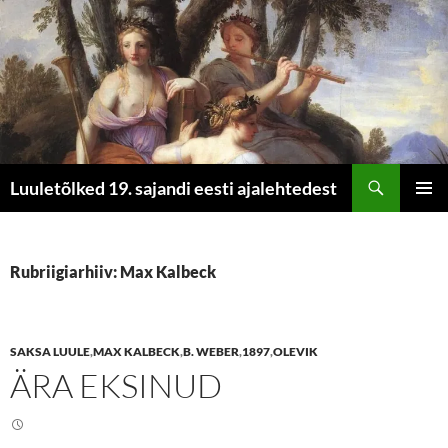
Otsi
Luuletõlked 19. sajandi eesti ajalehtedest
LIIGU
PEAME
SISU
JUURDE
Rubriigiarhiiv: Max Kalbeck
SAKSA LUULE
,
MAX KALBECK
,
B. WEBER
,
1897
,
OLEVIK
ÄRA EKSINUD