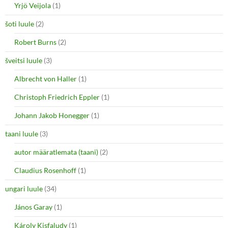
Yrjö Veijola
(1)
šoti luule
(2)
Robert Burns
(2)
šveitsi luule
(3)
Albrecht von Haller
(1)
Christoph Friedrich Eppler
(1)
Johann Jakob Honegger
(1)
taani luule
(3)
autor määratlemata (taani)
(2)
Claudius Rosenhoff
(1)
ungari luule
(34)
János Garay
(1)
Károly Kisfaludy
(1)