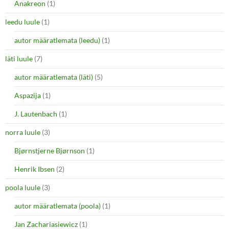
Anakreon
(1)
leedu luule
(1)
autor määratlemata (leedu)
(1)
läti luule
(7)
autor määratlemata (läti)
(5)
Aspazija
(1)
J. Lautenbach
(1)
norra luule
(3)
Bjørnstjerne Bjørnson
(1)
Henrik Ibsen
(2)
poola luule
(3)
autor määratlemata (poola)
(1)
Jan Zachariasiewicz
(1)