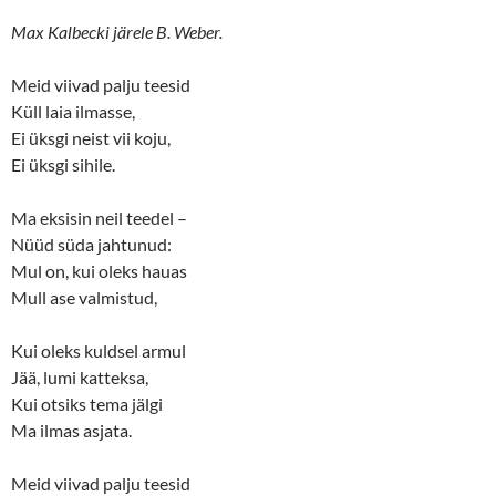
Max Kalbecki järele B. Weber.
Meid viivad palju teesid
Küll laia ilmasse,
Ei üksgi neist vii koju,
Ei üksgi sihile.
Ma eksisin neil teedel –
Nüüd süda jahtunud:
Mul on, kui oleks hauas
Mull ase valmistud,
Kui oleks kuldsel armul
Jää, lumi katteksa,
Kui otsiks tema jälgi
Ma ilmas asjata.
Meid viivad palju teesid