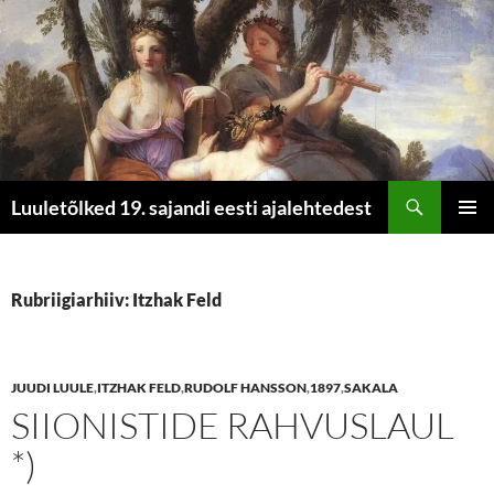
Otsi
Luuletõlked 19. sajandi eesti ajalehtedest
LIIGU
PEAME
SISU
JUURDE
Rubriigiarhiiv: Itzhak Feld
JUUDI LUULE
,
ITZHAK FELD
,
RUDOLF HANSSON
,
1897
,
SAKALA
SIIONISTIDE RAHVUSLAUL
*)