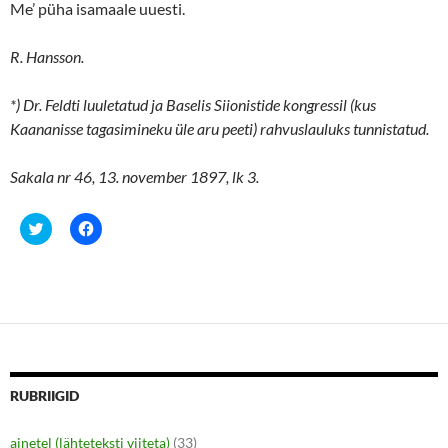
Me’ püha isamaale uuesti.
R. Hansson.
*)
Dr. Feldti luuletatud ja Baselis Siionistide kongressil (kus
Kaananisse tagasimineku üle aru peeti) rahvuslauluks tunnistatud.
Sakala nr 46, 13. november 1897, lk 3.
C
C
l
l
i
i
c
c
k
k
t
t
o
o
s
s
h
h
a
a
r
r
e
e
o
o
n
n
RUBRIIGID
T
F
w
a
i
c
ainetel (lähteteksti viiteta)
(33)
t
e