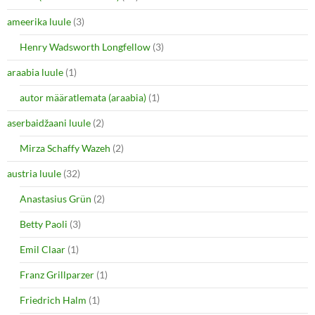
t
b
e
o
ameerika luule
(3)
r
o
(
k
O
(
Henry Wadsworth Longfellow
(3)
p
O
e
p
araabia luule
n
(1)
e
s
n
i
s
autor määratlemata (araabia)
(1)
n
i
n
n
e
n
aserbaidžaani luule
(2)
w
e
w
w
i
w
Mirza Schaffy Wazeh
(2)
n
i
d
n
o
d
austria luule
(32)
w
o
)
w
Anastasius Grün
(2)
)
Betty Paoli
(3)
Emil Claar
(1)
Franz Grillparzer
(1)
Friedrich Halm
(1)