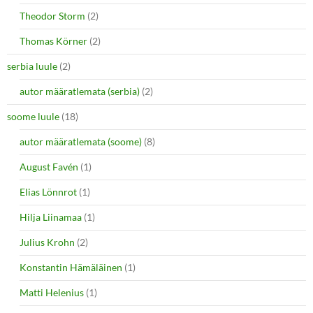
Theodor Storm
(2)
Thomas Körner
(2)
serbia luule
(2)
autor määratlemata (serbia)
(2)
soome luule
(18)
autor määratlemata (soome)
(8)
August Favén
(1)
Elias Lönnrot
(1)
Hilja Liinamaa
(1)
Julius Krohn
(2)
Konstantin Hämäläinen
(1)
Matti Helenius
(1)