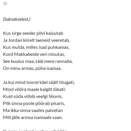
(Saksakeelest.)
Kus sirge seeder pilvi kaisutab
Ja Jordan kiirelt laeneid veeretab,
Kus mulda, milles isad puhkamas,
Kord Makkabeide veri niisutas,
See kuulus maa, sääl mere rannalla,
On minu armas, püha isamaa.
Ja kui mind toorel käel säält tõugati,
Mind võõra maale kalgilt lükati:
Kuid süda viibib veelgi Siionis,
Pilk sinna poole pöörab pisaris,
Ma ikka sinna vaates palvetan
Mill jälle armsa isamaale saan.