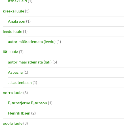
Itzhak Feld
(1)
kreeka luule
(3)
Anakreon
(1)
leedu luule
(1)
autor määratlemata (leedu)
(1)
läti luule
(7)
autor määratlemata (läti)
(5)
Aspazija
(1)
J. Lautenbach
(1)
norra luule
(3)
Bjørnstjerne Bjørnson
(1)
Henrik Ibsen
(2)
poola luule
(3)