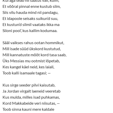
Kui aga seab nii saatus vali, külm,
Et võõral pinnal enne kustub silm,
Siis vilu hauda mind nii pandagu,
Et idapoole seisaks suikun’d suu,
Et kustun’d silmil vaataks ikka ma
Siioni pool’, kus kallim kodumaa.
Sääl vaikses rahus ootan hommikut,
Mill isade süüd ükskord kustutud,
Mill kannatuste mõõt kord tasa saab,
Üks Messias mu ootmist lõpetab,
Kes kangel käel neid, kes laiali,
Toob kalli isamaale tagasi;
—
Kus sirge seeder pilvi kaisutab,
Ja Jordan virgalt laeneid veeretab
Kus mulda, milles isad puhkamas,
Kord Makkabeide veri niisutas,
—
Toob sinna kauni mere kaldale