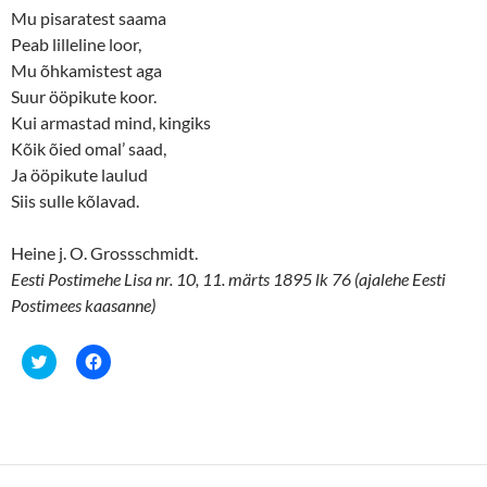
O
(
Mu pisaratest saama
p
O
e
p
Peab lilleline loor,
n
e
s
n
Mu õhkamistest aga
i
s
n
i
Suur ööpikute koor.
n
n
Kui armastad mind, kingiks
e
n
w
e
Kõik õied omal’ saad,
w
w
i
w
Ja ööpikute laulud
n
i
d
n
Siis sulle kõlavad.
o
d
w
o
)
w
)
Heine j. O. Grossschmidt.
Eesti Postimehe Lisa nr. 10, 11. märts 1895 lk 76 (ajalehe Eesti
Postimees kaasanne)
C
C
l
l
i
i
c
c
k
k
t
t
o
o
s
s
h
h
a
a