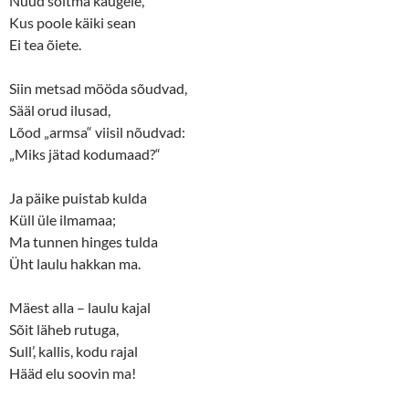
Nüüd sõitma kaugele,
n
e
s
n
Kus poole käiki sean
i
s
n
i
Ei tea õiete.
n
n
e
n
w
e
Siin metsad mööda sõudvad,
w
w
i
w
Sääl orud ilusad,
n
i
d
n
Lõod „armsa“ viisil nõudvad:
o
d
w
o
„Miks jätad kodumaad?“
)
w
)
Ja päike puistab kulda
Küll üle ilmamaa;
Ma tunnen hinges tulda
Üht laulu hakkan ma.
Mäest alla – laulu kajal
Sõit läheb rutuga,
Sull’, kallis, kodu rajal
Hääd elu soovin ma!