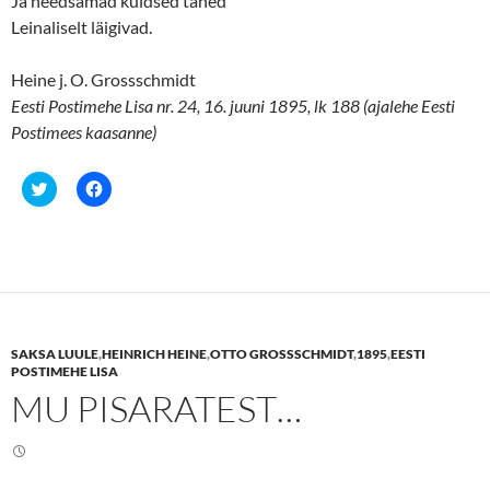
Ja needsamad kuldsed tähed
Leinaliselt läigivad.
Heine j. O. Grossschmidt
Eesti Postimehe Lisa nr. 24, 16. juuni 1895, lk 188 (ajalehe Eesti
Postimees kaasanne)
C
C
l
l
i
i
c
c
k
k
t
t
o
o
s
s
h
h
a
a
r
r
e
e
SAKSA LUULE
,
HEINRICH HEINE
,
OTTO GROSSSCHMIDT
,
1895
,
EESTI
o
o
n
n
POSTIMEHE LISA
T
F
MU PISARATEST…
w
a
i
c
t
e
t
b
e
o
r
o
(
k