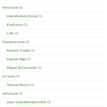
hiina luule
(3)
määratlemata (hiina)
(1)
Konfutsius
(1)
Li Bo
(1)
hispaania luule
(3)
Antonio Trueba
(1)
Lope de Vega
(1)
Miguel de Cervantes
(1)
iiri luule
(1)
Thomas Moore
(1)
india luule
(4)
autor määratlemata (india)
(3)