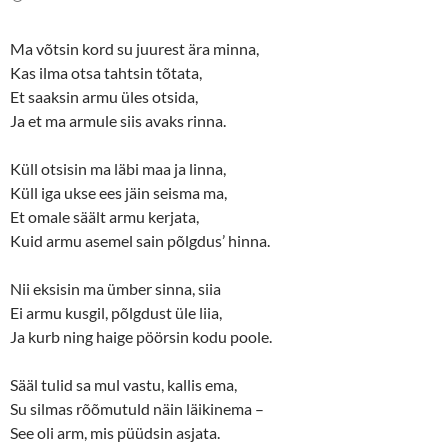
e
o
r
o
(
k
O
(
Ma võtsin kord su juurest ära minna,
p
O
e
p
Kas ilma otsa tahtsin tõtata,
n
e
s
n
Et saaksin armu üles otsida,
i
s
n
i
Ja et ma armule siis avaks rinna.
n
n
e
n
w
e
Küll otsisin ma läbi maa ja linna,
w
w
i
w
Küll iga ukse ees jäin seisma ma,
n
i
d
n
Et omale säält armu kerjata,
o
d
w
o
Kuid armu asemel sain põlgdus’ hinna.
)
w
)
Nii eksisin ma ümber sinna, siia
Ei armu kusgil, põlgdust üle liia,
Ja kurb ning haige pöörsin kodu poole.
Sääl tulid sa mul vastu, kallis ema,
Su silmas rõõmutuld näin läikinema –
See oli arm, mis püüdsin asjata.