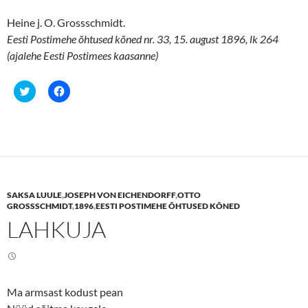
Heine j. O. Grossschmidt.
Eesti Postimehe õhtused kõned nr. 33, 15. august 1896, lk 264
(ajalehe Eesti Postimees kaasanne)
C
C
l
l
i
i
c
c
k
k
t
t
o
o
s
s
h
h
a
a
r
r
e
e
SAKSA LUULE
,
JOSEPH VON EICHENDORFF
,
OTTO
o
o
n
n
GROSSSCHMIDT
,
1896
,
EESTI POSTIMEHE ÕHTUSED KÕNED
T
F
LAHKUJA
w
a
i
c
t
e
t
b
e
o
r
o
(
k
O
(
Ma armsast kodust pean
p
O
e
p