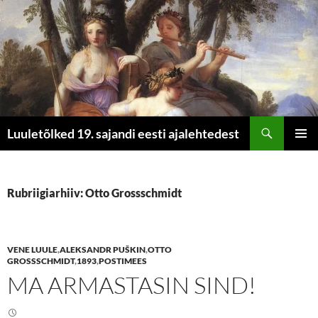
Otsi
Luuletõlked 19. sajandi eesti ajalehtedest
LIIGU
PEAME
SISU
JUURDE
Rubriigiarhiiv: Otto Grossschmidt
VENE LUULE
,
ALEKSANDR PUŠKIN
,
OTTO
GROSSSCHMIDT
,
1893
,
POSTIMEES
MA ARMASTASIN SIND!