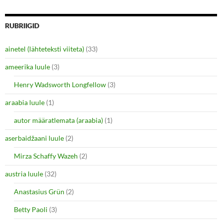
r
r
e
e
o
o
n
n
RUBRIIGID
T
F
w
a
i
c
ainetel (lähteteksti viiteta)
(33)
t
e
t
b
e
o
ameerika luule
(3)
r
o
(
k
O
(
Henry Wadsworth Longfellow
(3)
p
O
e
p
araabia luule
n
(1)
e
s
n
i
s
autor määratlemata (araabia)
(1)
n
i
n
n
e
n
aserbaidžaani luule
(2)
w
e
w
w
i
w
Mirza Schaffy Wazeh
(2)
n
i
d
n
o
d
austria luule
(32)
w
o
)
w
Anastasius Grün
(2)
)
Betty Paoli
(3)