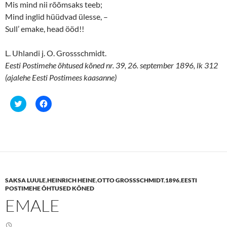
Mis mind nii rõõmsaks teeb;
Mind inglid hüüdvad ülesse, –
Sull’ emake, head ööd!!
L. Uhlandi j. O. Grossschmidt.
Eesti Postimehe õhtused kõned nr. 39, 26. september 1896, lk 312
(ajalehe Eesti Postimees kaasanne)
C
C
l
l
i
i
c
c
k
k
t
t
o
o
s
s
h
h
a
a
r
r
e
e
SAKSA LUULE
,
HEINRICH HEINE
,
OTTO GROSSSCHMIDT
,
1896
,
EESTI
o
o
n
n
POSTIMEHE ÕHTUSED KÕNED
T
F
EMALE
w
a
i
c
t
e
t
b