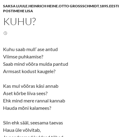
e
e
SAKSA LUULE
,
HEINRICH HEINE
,
OTTO GROSSSCHMIDT
,
1895
,
EESTI
o
o
n
n
POSTIMEHE LISA
T
F
KUHU?
w
a
i
c
t
e
t
b
e
o
r
o
(
k
O
(
Kuhu saab mull’ ase antud
p
O
e
p
Viimse puhkamise?
n
e
s
n
Saab mind võõra mulda pantud
i
s
n
i
Armsast kodust kaugele?
n
n
e
n
w
e
Kas mul võõras käsi annab
w
w
i
w
Aset kõrbe liiva sees?
n
i
d
n
Ehk mind mere rannal kannab
o
d
w
o
Hauda mõni kalamees?
)
w
)
Siin ehk sääl, seesama taevas
Haua üle võlvitab,