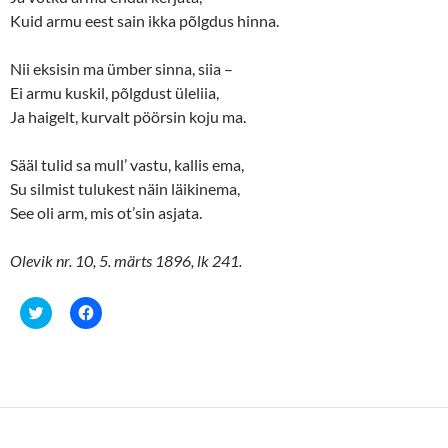
Kuid armu eest sain ikka põlgdus hinna.
Nii eksisin ma ümber sinna, siia –
Ei armu kuskil, põlgdust üleliia,
Ja haigelt, kurvalt pöörsin koju ma.
Sääl tulid sa mull’ vastu, kallis ema,
Su silmist tulukest näin läikinema,
See oli arm, mis ot’sin asjata.
Olevik nr. 10, 5. märts 1896, lk 241.
C
C
l
l
i
i
c
c
k
k
t
t
o
o
s
s
h
h
a
a
r
r