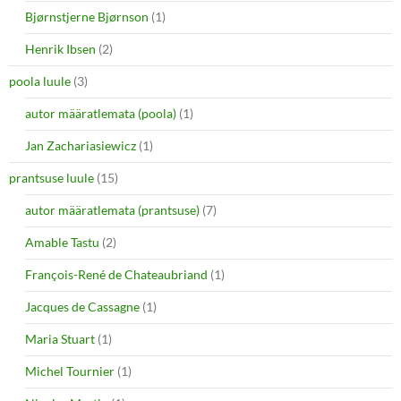
Bjørnstjerne Bjørnson
(1)
Henrik Ibsen
(2)
poola luule
(3)
autor määratlemata (poola)
(1)
Jan Zachariasiewicz
(1)
prantsuse luule
(15)
autor määratlemata (prantsuse)
(7)
Amable Tastu
(2)
François-René de Chateaubriand
(1)
Jacques de Cassagne
(1)
Maria Stuart
(1)
Michel Tournier
(1)