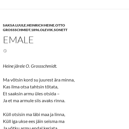
o
o
s
s
h
h
a
a
r
r
e
e
SAKSA LUULE
,
HEINRICH HEINE
,
OTTO
o
o
n
n
GROSSSCHMIDT
,
1896
,
OLEVIK
,
SONETT
T
F
EMALE
w
a
i
c
t
e
t
b
e
o
r
o
(
k
O
(
Heine järele O. Grossschmidt.
p
O
e
p
n
e
s
n
Ma võtsin kord su juurest ära minna,
i
s
n
i
Kas ilma otsa tahtsin tõtata,
n
n
Et saaksin armu üles otsida –
e
n
w
e
Ja et ma armule siis avaks rinna.
w
w
i
w
n
i
d
n
Küll otsisin ma läbi maa ja linna,
o
d
w
o
Küll iga ukse ees jäin seisma ma
)
w
)
Ja võtku armu endal kerjata,