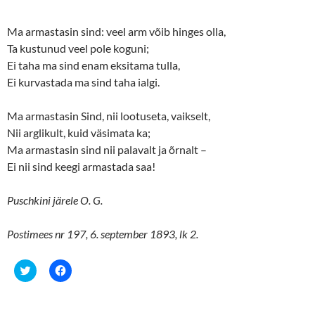
Ma armastasin sind: veel arm võib hinges olla,
Ta kustunud veel pole koguni;
Ei taha ma sind enam eksitama tulla,
Ei kurvastada ma sind taha ialgi.
Ma armastasin Sind, nii lootuseta, vaikselt,
Nii arglikult, kuid väsimata ka;
Ma armastasin sind nii palavalt ja õrnalt –
Ei nii sind keegi armastada saa!
Puschkini järele O. G.
Postimees nr 197, 6. september 1893, lk 2.
C
C
l
l
i
i
c
c
k
k
t
t