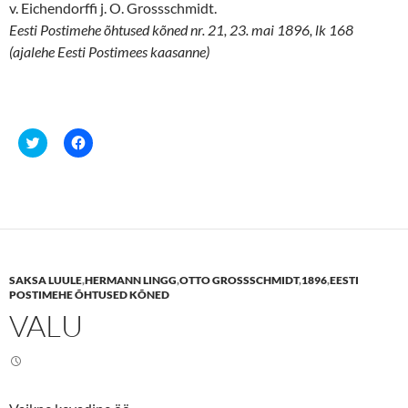
v. Eichendorffi j. O. Grossschmidt.
Eesti Postimehe õhtused kõned nr. 21, 23. mai 1896, lk 168
(ajalehe Eesti Postimees kaasanne)
C
C
l
l
i
i
c
c
k
k
t
t
o
o
s
s
h
h
a
a
r
r
e
e
SAKSA LUULE
,
HERMANN LINGG
,
OTTO GROSSSCHMIDT
,
1896
,
EESTI
o
o
n
n
POSTIMEHE ÕHTUSED KÕNED
T
F
VALU
w
a
i
c
t
e
t
b
e
o
r
o
(
k
O
(