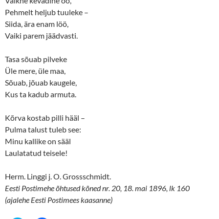
Vaikne kevadine öö,
p
O
e
p
Pehmelt heljub tuuleke –
n
e
s
n
Siida, ära enam löö,
i
s
n
i
Vaiki parem jäädvasti.
n
n
e
n
w
e
Tasa sõuab pilveke
w
w
i
w
Üle mere, üle maa,
n
i
d
n
Sõuab, jõuab kaugele,
o
d
w
o
Kus ta kadub armuta.
)
w
)
Kõrva kostab pilli hääl –
Pulma talust tuleb see:
Minu kallike on sääl
Laulatatud teisele!
Herm. Linggi j. O. Grossschmidt.
Eesti Postimehe õhtused kõned nr. 20, 18. mai 1896, lk 160
(ajalehe Eesti Postimees kaasanne)