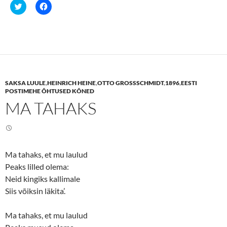
C
C
l
l
i
i
c
c
k
k
t
t
o
o
s
s
h
h
a
a
r
r
e
e
SAKSA LUULE
,
HEINRICH HEINE
,
OTTO GROSSSCHMIDT
,
1896
,
EESTI
o
o
n
n
POSTIMEHE ÕHTUSED KÕNED
T
F
MA TAHAKS
w
a
i
c
t
e
t
b
e
o
r
o
(
k
O
(
Ma tahaks, et mu laulud
p
O
e
p
Peaks lilled olema:
n
e
s
n
Neid kingiks kallimale
i
s
n
i
Siis võiksin läkita’.
n
n
e
n
w
e
Ma tahaks, et mu laulud
w
w
i
w