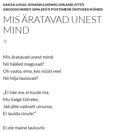
e
e
SAKSA LUULE
,
JOHANN LUDWIG UHLAND
,
OTTO
o
o
n
n
GROSSSCHMIDT
,
1896
,
EESTI POSTIMEHE ÕHTUSED KÕNED
T
F
MIS ÄRATAVAD UNEST
w
a
i
c
t
e
MIND
t
b
e
o
r
o
(
k
O
(
p
O
e
p
n
e
Mis äratavad unest mind
s
n
i
s
Nii hääled magusad?
n
i
n
n
Oh vaata, ema, kes nüüd veel
e
n
Nii hilja laulavad?
w
e
w
w
i
w
n
i
„Ei näe ma, ei kuule ma,
d
n
o
d
Mu haige tütreke,
w
o
)
w
Jää jälle vaikselt uinuma,
)
Ei laulda sinule!“
Ei ole maine lauluviis