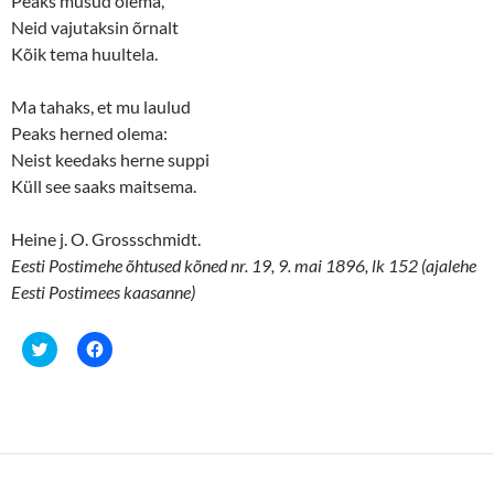
Peaks musud olema,
n
i
d
n
Neid vajutaksin õrnalt
o
d
w
o
Kõik tema huultela.
)
w
)
Ma tahaks, et mu laulud
Peaks herned olema:
Neist keedaks herne suppi
Küll see saaks maitsema.
Heine j. O. Grossschmidt.
Eesti Postimehe õhtused kõned nr. 19, 9. mai 1896, lk 152 (ajalehe
Eesti Postimees kaasanne)
C
C
l
l
i
i
c
c
k
k
t
t
o
o
s
s
h
h
a
a
r
r