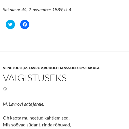
Sakala nr 44, 2. november 1889, lk 4.
C
C
l
l
i
i
c
c
k
k
t
t
o
o
s
s
h
h
a
a
r
r
e
e
VENE LUULE
,
M. LAVROV
,
RUDOLF HANSSON
,
1896
,
SAKALA
o
o
n
n
VAIGISTUSEKS
T
F
w
a
i
c
t
e
t
b
e
o
r
o
(
k
M. Lavrovi aate järele.
O
(
p
O
e
p
n
e
Oh kaota mu neetud kahtlemised,
s
n
Mis söövad südant, rinda rõhuvad,
i
s
n
i