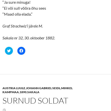
“Ja sure minuga!
“Ei või sull võõra õhu sees
“Maad olla elada.”
Graf Strachwiz’i järele M.
Sakala nr 32, 30. oktoober 1882.
C
C
l
l
i
i
c
c
k
k
t
t
o
o
s
s
h
h
a
a
r
r
e
e
AUSTRIA LUULE
,
JOHANN GABRIEL SEIDL
,
MIHKEL
o
o
n
n
KAMPMAA
,
1890
,
SAKALA
T
F
SURNUD SOLDAT
w
a
i
c
t
e
t
b