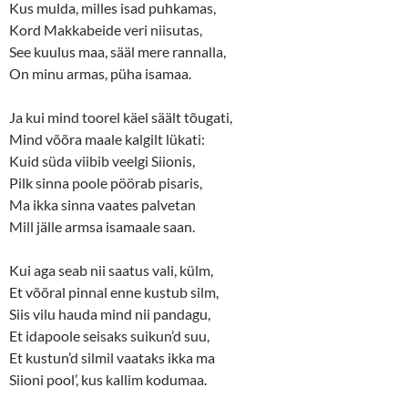
w
e
Kus mulda, milles isad puhkamas,
w
w
i
w
Kord Makkabeide veri niisutas,
n
i
d
n
See kuulus maa, sääl mere rannalla,
o
d
w
o
On minu armas, püha isamaa.
)
w
)
Ja kui mind toorel käel säält tõugati,
Mind võõra maale kalgilt lükati:
Kuid süda viibib veelgi Siionis,
Pilk sinna poole pöörab pisaris,
Ma ikka sinna vaates palvetan
Mill jälle armsa isamaale saan.
Kui aga seab nii saatus vali, külm,
Et võõral pinnal enne kustub silm,
Siis vilu hauda mind nii pandagu,
Et idapoole seisaks suikun’d suu,
Et kustun’d silmil vaataks ikka ma
Siioni pool’, kus kallim kodumaa.