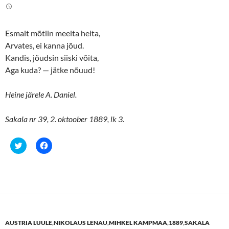
n
n
T
F
w
a
i
c
t
e
Esmalt mõtlin meelta heita,
t
b
e
o
Arvates, ei kanna jõud.
r
o
(
k
Kandis, jõudsin siiski võita,
O
(
p
O
Aga kuda? — jätke nõuud!
e
p
n
e
s
n
Heine järele A. Daniel.
i
s
n
i
n
n
e
n
Sakala nr 39, 2. oktoober 1889, lk 3.
w
e
w
w
i
w
n
i
C
C
d
n
l
l
o
d
i
i
w
o
c
c
)
w
k
k
)
t
t
o
o
s
s
h
h
a
a
r
r
e
e
AUSTRIA LUULE
,
NIKOLAUS LENAU
,
MIHKEL KAMPMAA
,
1889
,
SAKALA
o
o