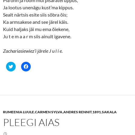
Pia õnn ja rõõm mul pisaratel uppus,
d
n
o
d
Ja lootus unenägu kust’ma kippus.
w
o
Sealt närtsis esite siis sõbra õis;
)
w
)
Ka armsakese and see järel käis.
Kuid haljaks jäi mu ema õiekene,
Ju t e m a a r m siis ainult igavene.
Zachariasiewiez’i järele J u l i e.
C
C
l
l
i
i
c
c
k
k
t
t
o
o
s
s
h
h
a
a
r
r
e
e
RUMEENIA LUULE
,
CARMEN SYLVA
,
ANDRES RENNIT
,
1891
,
SAKALA
o
o
n
n
PLEEGI AIAS
T
F
w
a
i
c
t
e