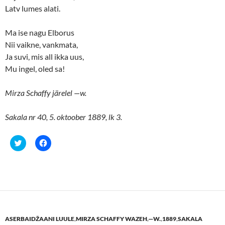
s
n
Latv lumes alati.
i
s
n
i
n
n
e
n
Ma ise nagu Elborus
w
e
w
w
Nii vaikne, vankmata,
i
w
n
i
Ja suvi, mis all ikka uus,
d
n
o
d
Mu ingel, oled sa!
w
o
)
w
)
Mirza Schaffy järelel —w.
Sakala nr 40, 5. oktoober 1889, lk 3.
C
C
l
l
i
i
c
c
k
k
t
t
o
o
s
s
h
h
a
a
r
r
e
e
ASERBAIDŽAANI LUULE
,
MIRZA SCHAFFY WAZEH
,
—W.
,
1889
,
SAKALA
o
o