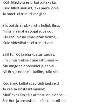
w
o
Kõik lilled õitsesid, kui ootaks ka,
)
w
)
Kuid lilled uinusid, läks päike looja,
Ja ometi ei tulnud veelgi sa.
Siis ootsin sind, kui eha heljub ilma,
Nii õrn ja mahe soojal suve ööl,
Kui rahu väsin ilma võtab hõlma,
—
Kuid videvikul sa ei tulnud veel.
Sääl tuli öö ja eha kustus taevas,
Ilm uinus vaikselt une rahu sees
—
Mu hinge sala soovidel ja palvel
Nii õrn ja noor, mu kallim, tulid siis.
Kuu nagu kullatas su siidi juukseid
Ja käe sa sirutasid minule;
Mull’ avas ilm, täis armastust ja õnne
—
See õnn ja armastus
—
kõik unes oli see!