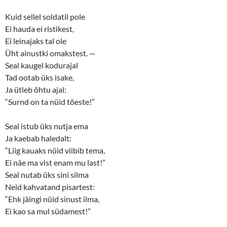
Kuid sellel soldatil pole
Ei hauda ei ristikest,
Ei leinajaks tal ole
Üht ainustki omakstest.
—
Seal kaugel kodurajal
Tad ootab üks isake,
Ja ütleb õhtu ajal:
“Surnd on ta nüid tõeste!”
Seal istub üks nutja ema
Ja kaebab haledalt:
“Liig kauaks nüid viibib tema,
Ei näe ma vist enam mu last!”
Seal nutab üks sini silma
Neid kahvatand pisartest:
“Ehk jäingi nüid sinust ilma,
Ei kao sa mul südamest!”