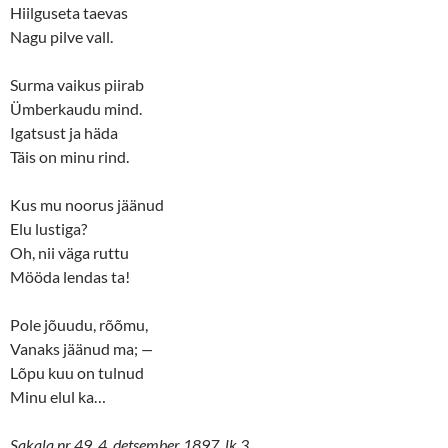
n
i
Hiilguseta taevas
n
n
e
n
Nagu pilve vall.
w
e
w
w
i
w
n
i
Surma vaikus piirab
d
n
o
d
Ümberkaudu mind.
w
o
Igatsust ja häda
)
w
)
Täis on minu rind.
Kus mu noorus jäänud
Elu lustiga?
Oh, nii väga ruttu
Mööda lendas ta!
Pole jõuudu, rõõmu,
Vanaks jäänud ma;
—
Lõpu kuu on tulnud
Minu elul ka…
Sakala nr 49, 4. detsember 1897, lk 3.