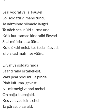
e
o
r
o
(
k
O
(
Seal võõral väljal kaugel
p
O
e
p
Lõi soldatil viimane tund,
n
e
s
n
Ja närtsinud silmade laugel
i
s
n
i
Ta näeb seal nüid surma und.
n
n
Kõik kuulsamad kindralid läevad
e
n
w
e
Seal mööda aasa äärt,
w
w
i
w
Kuid ükski neist, kes teda näevad,
n
i
d
n
Ei pia tad matmise väärt.
o
d
w
o
)
w
)
Ei vahva soldati rinda
Saand raha ei tähekest,
Vaid peal pool mulla pinda
Piab luituma igavest.
Nii mitmelgi vapral mehel
On palju kaebajaid,
Kes valavad leina ehel
Ta pärast pisaraid;