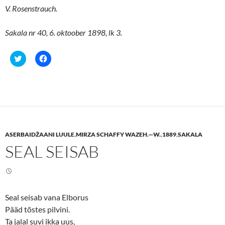
V. Rosenstrauch.
Sakala nr 40, 6. oktoober 1898, lk 3.
C
C
l
l
i
i
c
c
k
k
t
t
o
o
s
s
h
h
a
a
r
r
e
e
ASERBAIDŽAANI LUULE
,
MIRZA SCHAFFY WAZEH
,
—W.
,
1889
,
SAKALA
o
o
n
n
SEAL SEISAB
T
F
w
a
i
c
t
e
t
b
e
o
r
o
(
k
Seal seisab vana Elborus
O
(
p
O
Pääd tõstes pilvini.
e
p
n
e
Ta jalal suvi ikka uus,