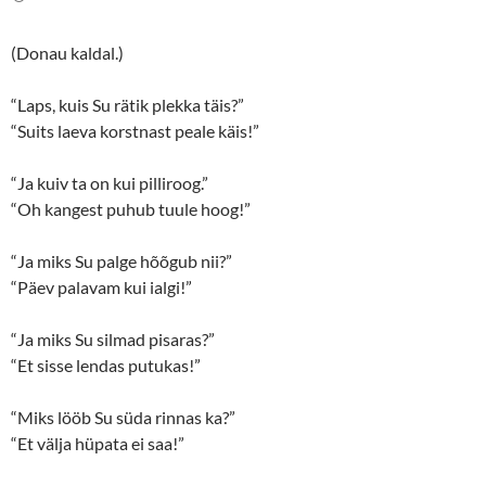
t
b
e
o
r
o
(
k
(Donau kaldal.)
O
(
p
O
e
p
n
e
“Laps, kuis Su rätik plekka täis?”
s
n
“Suits laeva korstnast peale käis!”
i
s
n
i
n
n
e
n
“Ja kuiv ta on kui pilliroog.”
w
e
w
w
“Oh kangest puhub tuule hoog!”
i
w
n
i
d
n
o
d
“Ja miks Su palge hõõgub nii?”
w
o
“Päev palavam kui ialgi!”
)
w
)
“Ja miks Su silmad pisaras?”
“Et sisse lendas putukas!”
“Miks lööb Su süda rinnas ka?”
“Et välja hüpata ei saa!”