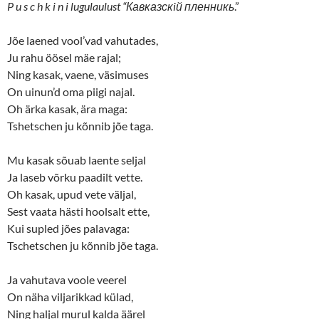
(
k
P u s c h k i n i lugulaulust “Кавказскiй пленникь
.”
O
(
p
O
e
p
n
e
Jõe laened vool’vad vahutades,
s
n
Ju rahu öösel mäe rajal;
i
s
n
i
Ning kasak, vaene, väsimuses
n
n
e
n
On uinun’d oma piigi najal.
w
e
w
w
Oh ärka kasak, ära maga:
i
w
n
i
Tshetschen ju kõnnib jõe taga.
d
n
o
d
w
o
Mu kasak sõuab laente seljal
)
w
)
Ja laseb võrku paadilt vette.
Oh kasak, upud vete väljal,
Sest vaata hästi hoolsalt ette,
Kui supled jões palavaga:
Tschetschen ju kõnnib jõe taga.
Ja vahutava voole veerel
On näha viljarikkad külad,
Ning haljal murul kalda äärel