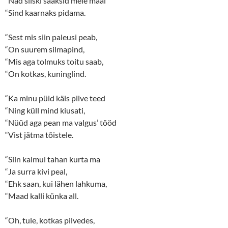
“Nad siiski saaksid meie maal
“Sind kaarnaks pidama.
“Sest mis siin paleusi peab,
“On suurem silmapind,
“Mis aga tolmuks toitu saab,
“On kotkas, kuninglind.
“Ka minu püid käis pilve teed
“Ning küll mind kiusati,
“Nüüd aga pean ma valgus’ tööd
“Vist jätma tõistele.
“Siin kalmul tahan kurta ma
“Ja surra kivi peal,
“Ehk saan, kui lähen lahkuma,
“Maad kalli künka all.
“Oh, tule, kotkas pilvedes,