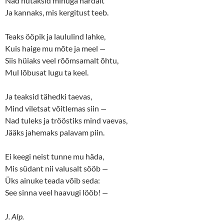
Nad nutaksid minuga härdalt
n
n
e
n
Ja kannaks, mis kergitust teeb.
w
e
w
w
i
w
n
i
Teaks ööpik ja laululind lahke,
d
n
o
d
Kuis haige mu mõte ja meel
—
w
o
Siis hüiaks veel rõõmsamalt õhtu,
)
w
)
Mul lõbusat lugu ta keel.
Ja teaksid tähedki taevas,
Mind viletsat võitlemas siin
—
Nad tuleks ja trööstiks mind vaevas,
Jääks jahemaks palavam piin.
Ei keegi neist tunne mu häda,
Mis südant nii valusalt sööb
—
Üks ainuke teada võib seda:
See sinna veel haavugi lööb!
—
J. Alp.