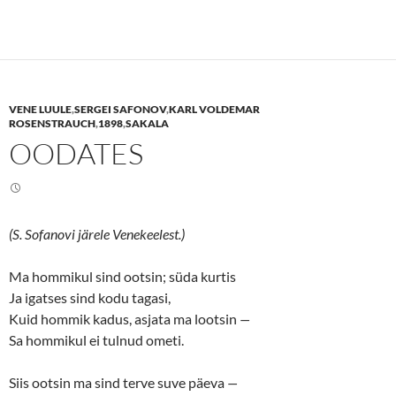
c
c
k
k
t
t
o
o
s
s
h
h
a
a
r
r
e
e
VENE LUULE
,
SERGEI SAFONOV
,
KARL VOLDEMAR
o
o
n
n
ROSENSTRAUCH
,
1898
,
SAKALA
T
F
OODATES
w
a
i
c
t
e
t
b
e
o
r
o
(
k
O
(
(S. Sofanovi järele Venekeelest.)
p
O
e
p
n
e
s
n
Ma hommikul sind ootsin; süda kurtis
i
s
n
i
Ja igatses sind kodu tagasi,
n
n
Kuid hommik kadus, asjata ma lootsin
e
n
—
w
e
Sa hommikul ei tulnud ometi.
w
w
i
w
n
i
d
n
Siis ootsin ma sind terve suve päeva
—
o
d