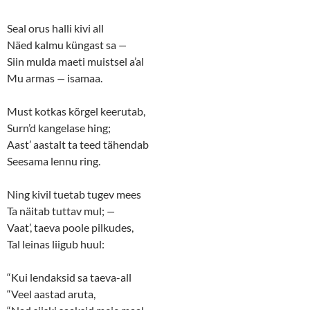
e
o
r
o
(
k
Seal orus halli kivi all
O
(
p
O
Näed kalmu küngast sa
—
e
p
n
e
Siin mulda maeti muistsel a’al
s
n
Mu armas
—
isamaa.
i
s
n
i
n
n
e
n
Must kotkas kõrgel keerutab,
w
e
w
w
Surn’d kangelase hing;
i
w
n
i
Aast’ aastalt ta teed tähendab
d
n
o
d
Seesama lennu ring.
w
o
)
w
)
Ning kivil tuetab tugev mees
Ta näitab tuttav mul;
—
Vaat’, taeva poole pilkudes,
Tal leinas liigub huul:
“Kui lendaksid sa taeva-all
“Veel aastad aruta,