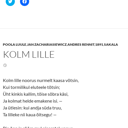
C
C
l
l
i
i
c
c
k
k
t
t
o
o
s
s
h
h
a
a
r
r
e
e
POOLA LUULE
,
JAN ZACHARIASIEWICZ
,
ANDRES RENNIT
,
1891
,
SAKALA
o
o
n
n
KOLM LILLE
T
F
w
a
i
c
t
e
t
b
e
o
r
o
(
k
Kolm lille noorus nurmelt kaasa võtsin,
O
(
p
O
Kui tormilikul eluteele tõtsin;
e
p
n
e
Üht kinkis kallim, tõise sõbra käsi,
s
n
Ja kolmat helde emakene isi.
—
i
s
n
i
Ja ütlesin: kui andja süda truu,
n
n
e
n
Ta lilleke nii kaua õitsegu!
—
w
e
w
w
i
w
n
i