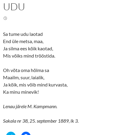
n
n
UDU
T
F
w
a
i
c
t
e
t
b
e
o
r
o
(
k
Sa tume udu laotad
O
(
p
O
End üle metsa, maa,
e
p
n
e
Ja silma ees kõik kaotad,
s
n
Mis võiks mind trööstida.
i
s
n
i
n
n
e
n
Oh võta oma hõlma sa
w
e
w
w
Maailm, suur, laialik,
i
w
n
i
Ja kõik, mis võib mind kurvasta,
d
n
o
d
Ka minu minevik!
w
o
)
w
)
Lenau järele M. Kampmann.
Sakala nr 38, 25. september 1889, lk 3.