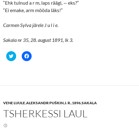
“Ehk tulnud a r m, laps räägi,
—
eks?”
“Ei emake, arm mööda läks!”
Carmen Sylva järele J u l i e.
Sakala nr 35, 28. august 1891, lk 3.
C
C
l
l
i
i
c
c
k
k
t
t
o
o
s
s
h
h
a
a
r
r
e
e
VENE LUULE
,
ALEKSANDR PUŠKIN
,
J. R.
,
1896
,
SAKALA
o
o
n
n
TSHERKESSI LAUL
T
F
w
a
i
c
t
e
t
b
e
o
r
o