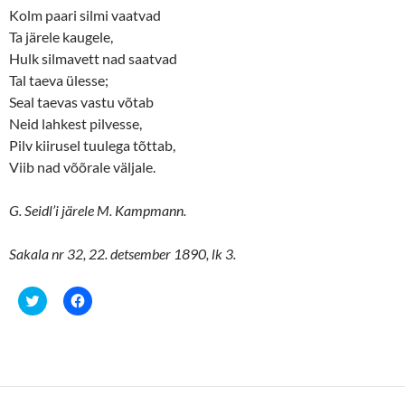
Kolm paari silmi vaatvad
Ta järele kaugele,
Hulk silmavett nad saatvad
Tal taeva ülesse;
Seal taevas vastu võtab
Neid lahkest pilvesse,
Pilv kiirusel tuulega tõttab,
Viib nad võõrale väljale.
G. Seidl’i järele M. Kampmann.
Sakala nr 32, 22. detsember 1890, lk 3.
C
C
l
l
i
i
c
c
k
k
t
t
o
o
s
s
h
h
a
a