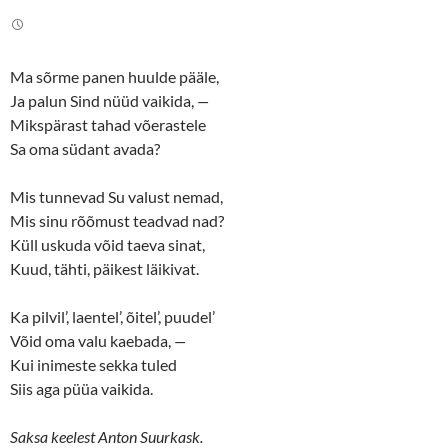
i
c
t
e
t
b
e
o
r
o
(
k
Ma sõrme panen huulde pääle,
O
(
p
O
Ja palun Sind nüüd vaikida,
—
e
p
n
e
Mikspärast tahad võerastele
s
n
Sa oma südant avada?
i
s
n
i
n
n
e
n
Mis tunnevad Su valust nemad,
w
e
w
w
Mis sinu rõõmust teadvad nad?
i
w
n
i
Küll uskuda võid taeva sinat,
d
n
o
d
Kuud, tähti, päikest läikivat.
w
o
)
w
)
Ka pilvil’, laentel’, õitel’, puudel’
Võid oma valu kaebada,
—
Kui inimeste sekka tuled
Siis aga püüa vaikida.
Saksa keelest Anton Suurkask.