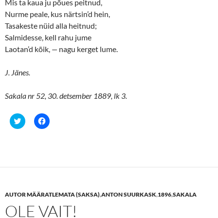
Mis ta kaua ju põues peitnud,
Nurme peale, kus närtsin’d hein,
Tasakeste nüid alla heitnud;
Salmidesse, kell rahu jume
Laotan’d kõik,
—
nagu kerget lume.
J. Jänes.
Sakala nr 52, 30. detsember 1889, lk 3.
C
C
l
l
i
i
c
c
k
k
t
t
o
o
s
s
h
h
a
a
r
r
e
e
AUTOR MÄÄRATLEMATA (SAKSA)
,
ANTON SUURKASK
,
1896
,
SAKALA
o
o
n
n
OLE VAIT!
T
F
w
a