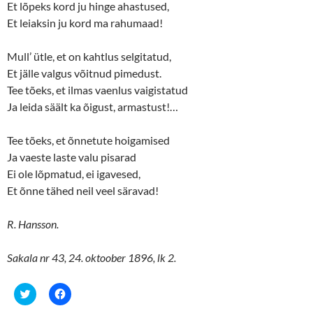
Et lõpeks kord ju hinge ahastused,
n
n
e
n
Et leiaksin ju kord ma rahumaad!
w
e
w
w
i
w
n
i
Mull’ ütle, et on kahtlus selgitatud,
d
n
o
d
Et jälle valgus võitnud pimedust.
w
o
Tee tõeks, et ilmas vaenlus vaigistatud
)
w
)
Ja leida säält ka õigust, armastust!…
Tee tõeks, et õnnetute hoigamised
Ja vaeste laste valu pisarad
Ei ole lõpmatud, ei igavesed,
Et õnne tähed neil veel säravad!
R. Hansson.
Sakala nr 43, 24. oktoober 1896, lk 2.
C
C
l
l
i
i