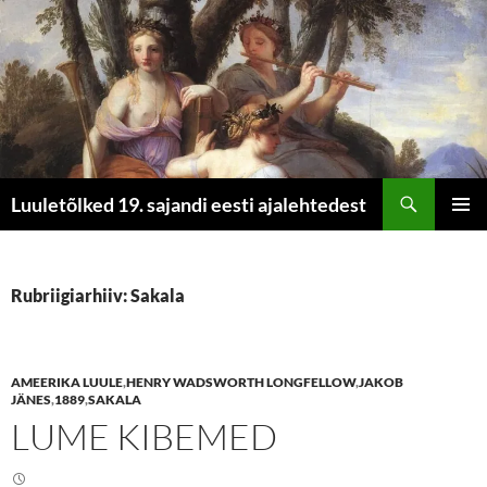
Otsi
Luuletõlked 19. sajandi eesti ajalehtedest
LIIGU
PEAME
SISU
JUURDE
Rubriigiarhiiv: Sakala
AMEERIKA LUULE
,
HENRY WADSWORTH LONGFELLOW
,
JAKOB
JÄNES
,
1889
,
SAKALA
LUME KIBEMED