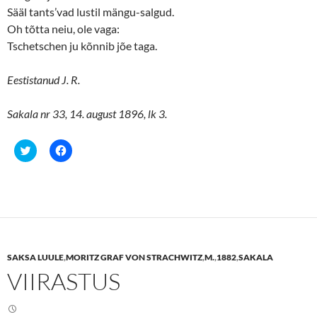
Sääl tants’vad lustil mängu-salgud.
Oh tõtta neiu, ole vaga:
Tschetschen ju kõnnib jõe taga.
Eestistanud J. R.
Sakala nr 33, 14. august 1896, lk 3.
C
C
l
l
i
i
c
c
k
k
t
t
o
o
s
s
h
h
a
a
r
r
e
e
SAKSA LUULE
,
MORITZ GRAF VON STRACHWITZ
,
M.
,
1882
,
SAKALA
o
o
n
n
VIIRASTUS
T
F
w
a
i
c
t
e
t
b