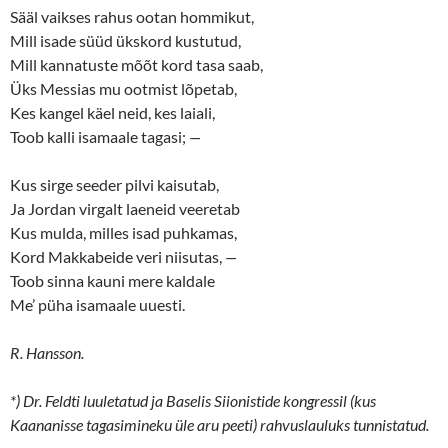
Sääl vaikses rahus ootan hommikut,
Mill isade süüd ükskord kustutud,
Mill kannatuste mõõt kord tasa saab,
Üks Messias mu ootmist lõpetab,
Kes kangel käel neid, kes laiali,
Toob kalli isamaale tagasi;
—
Kus sirge seeder pilvi kaisutab,
Ja Jordan virgalt laeneid veeretab
Kus mulda, milles isad puhkamas,
Kord Makkabeide veri niisutas,
—
Toob sinna kauni mere kaldale
Me’ püha isamaale uuesti.
R. Hansson.
*)
Dr. Feldti luuletatud ja Baselis Siionistide kongressil (kus
Kaananisse tagasimineku üle aru peeti) rahvuslauluks tunnistatud.