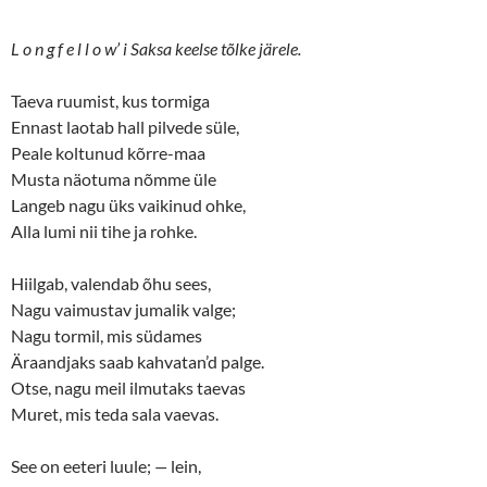
L o n g f e l l o w’ i Saksa keelse tõlke järele.
Taeva ruumist, kus tormiga
Ennast laotab hall pilvede süle,
Peale koltunud kõrre-maa
Musta näotuma nõmme üle
Langeb nagu üks vaikinud ohke,
Alla lumi nii tihe ja rohke.
Hiilgab, valendab õhu sees,
Nagu vaimustav jumalik valge;
Nagu tormil, mis südames
Äraandjaks saab kahvatan’d palge.
Otse, nagu meil ilmutaks taevas
Muret, mis teda sala vaevas.
See on eeteri luule;
—
lein,