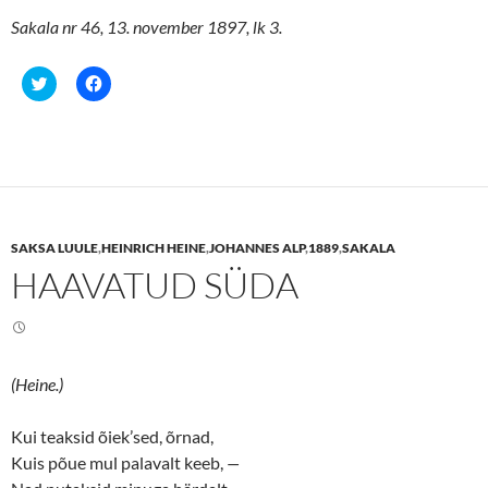
Sakala nr 46, 13. november 1897, lk 3.
C
C
l
l
i
i
c
c
k
k
t
t
o
o
s
s
h
h
a
a
r
r
e
e
SAKSA LUULE
,
HEINRICH HEINE
,
JOHANNES ALP
,
1889
,
SAKALA
o
o
n
n
HAAVATUD SÜDA
T
F
w
a
i
c
t
e
t
b
e
o
r
o
(
k
(Heine.)
O
(
p
O
e
p
n
e
Kui teaksid õiek’sed, õrnad,
s
n
Kuis põue mul palavalt keeb,
—
i
s
n
i