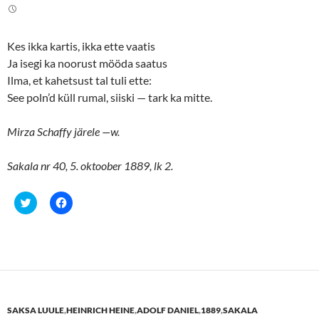
n
n
T
F
w
a
i
c
t
e
Kes ikka kartis, ikka ette vaatis
t
b
e
o
Ja isegi ka noorust mööda saatus
r
o
(
k
Ilma, et kahetsust tal tuli ette:
O
(
p
O
See poln’d küll rumal, siiski — tark ka mitte.
e
p
n
e
s
n
Mirza Schaffy järele —w.
i
s
n
i
n
n
e
n
Sakala nr 40, 5. oktoober 1889, lk 2.
w
e
w
w
i
w
n
i
C
C
d
n
l
l
o
d
i
i
w
o
c
c
)
w
k
k
)
t
t
o
o
s
s
h
h
a
a
r
r
e
e
SAKSA LUULE
,
HEINRICH HEINE
,
ADOLF DANIEL
,
1889
,
SAKALA
o
o