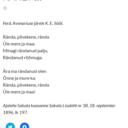
Ferd. Avenariuse järele K. E. Sööt.
Rända, pilvekene, rända
Üle mere ja maa;
Minagi rändanud palju,
Rändanud rõõmuga.
Ära ma rändanud olen
Õnne ja mure ka:
Rända, pilvekene, rända
Üle mere ja maa!
Ajalehe Sakala kaasanne Sakala Lisaleht nr 38, 18. september
1896, lk 197.
C
C