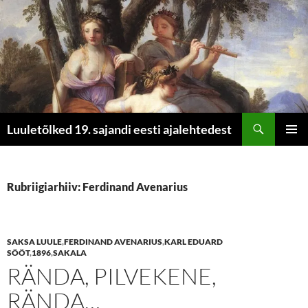
Otsi
Luuletõlked 19. sajandi eesti ajalehtedest
LIIGU
PEAME
SISU
JUURDE
Rubriigiarhiiv: Ferdinand Avenarius
SAKSA LUULE
,
FERDINAND AVENARIUS
,
KARL EDUARD
SÖÖT
,
1896
,
SAKALA
RÄNDA, PILVEKENE,
RÄNDA…