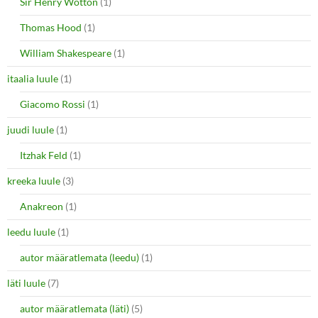
Sir Henry Wotton
(1)
Thomas Hood
(1)
William Shakespeare
(1)
itaalia luule
(1)
Giacomo Rossi
(1)
juudi luule
(1)
Itzhak Feld
(1)
kreeka luule
(3)
Anakreon
(1)
leedu luule
(1)
autor määratlemata (leedu)
(1)
läti luule
(7)
autor määratlemata (läti)
(5)