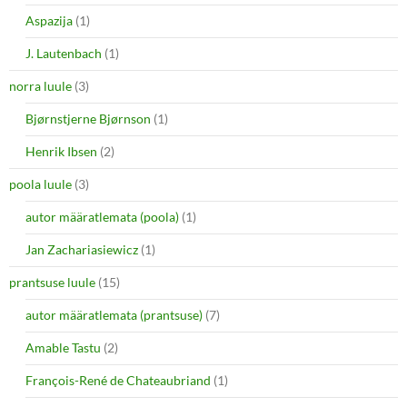
Aspazija
(1)
J. Lautenbach
(1)
norra luule
(3)
Bjørnstjerne Bjørnson
(1)
Henrik Ibsen
(2)
poola luule
(3)
autor määratlemata (poola)
(1)
Jan Zachariasiewicz
(1)
prantsuse luule
(15)
autor määratlemata (prantsuse)
(7)
Amable Tastu
(2)
François-René de Chateaubriand
(1)