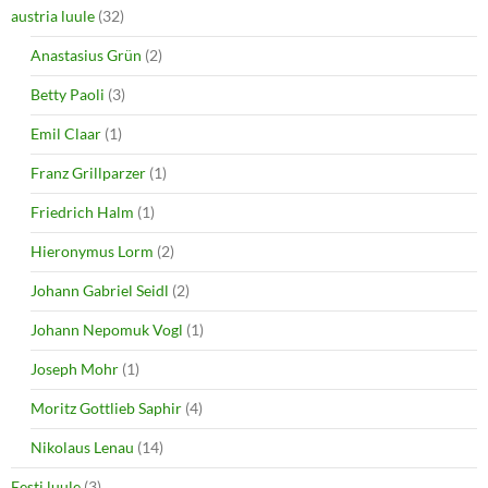
d
n
o
d
austria luule
(32)
w
o
)
w
Anastasius Grün
(2)
)
Betty Paoli
(3)
Emil Claar
(1)
Franz Grillparzer
(1)
Friedrich Halm
(1)
Hieronymus Lorm
(2)
Johann Gabriel Seidl
(2)
Johann Nepomuk Vogl
(1)
Joseph Mohr
(1)
Moritz Gottlieb Saphir
(4)
Nikolaus Lenau
(14)
Eesti luule
(3)