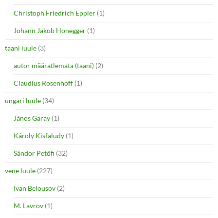
Christoph Friedrich Eppler
(1)
Johann Jakob Honegger
(1)
taani luule
(3)
autor määratlemata (taani)
(2)
Claudius Rosenhoff
(1)
ungari luule
(34)
János Garay
(1)
Károly Kisfaludy
(1)
Sándor Petőfi
(32)
vene luule
(227)
Ivan Belousov
(2)
M. Lavrov
(1)