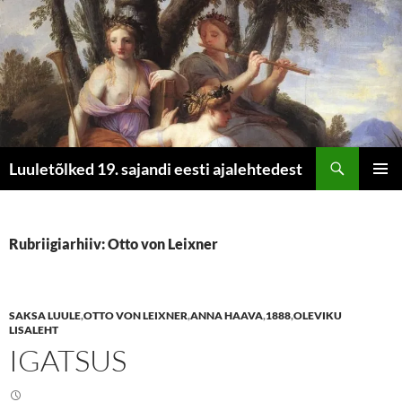
Otsi
Luuletõlked 19. sajandi eesti ajalehtedest
LIIGU
PEAME
SISU
JUURDE
Rubriigiarhiiv: Otto von Leixner
SAKSA LUULE
,
OTTO VON LEIXNER
,
ANNA HAAVA
,
1888
,
OLEVIKU
LISALEHT
IGATSUS