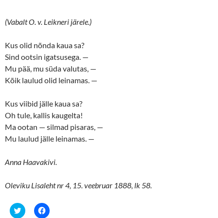
(Vabalt O. v. Leikneri järele.)
Kus olid nõnda kaua sa?
Sind ootsin igatsusega. —
Mu pää, mu süda valutas, —
Kõik laulud olid leinamas. —
Kus viibid jälle kaua sa?
Oh tule, kallis kaugelta!
Ma ootan — silmad pisaras, —
Mu laulud jälle leinamas. —
Anna Haavakivi.
Oleviku Lisaleht nr 4, 15. veebrua
r
1888, lk 58.
C
C
l
l