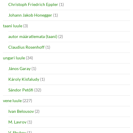
Christoph Friedrich Eppler
(1)
Johann Jakob Honegger
(1)
taani luule
(3)
autor määratlemata (taani)
(2)
Claudius Rosenhoff
(1)
ungari luule
(34)
János Garay
(1)
Károly Kisfaludy
(1)
Sándor Petőfi
(32)
vene luule
(227)
Ivan Belousov
(2)
M. Lavrov
(1)
V. Shukov
(1)