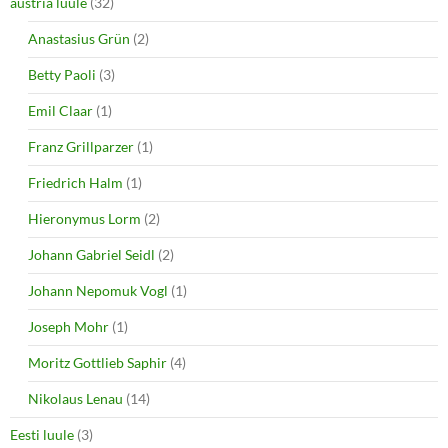
o
d
austria luule
(32)
w
o
)
w
Anastasius Grün
(2)
)
Betty Paoli
(3)
Emil Claar
(1)
Franz Grillparzer
(1)
Friedrich Halm
(1)
Hieronymus Lorm
(2)
Johann Gabriel Seidl
(2)
Johann Nepomuk Vogl
(1)
Joseph Mohr
(1)
Moritz Gottlieb Saphir
(4)
Nikolaus Lenau
(14)
Eesti luule
(3)