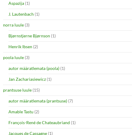
Aspazija
(1)
J. Lautenbach
(1)
norra luule
(3)
Bjørnstjerne Bjørnson
(1)
Henrik Ibsen
(2)
poola luule
(3)
autor määratlemata (poola)
(1)
Jan Zachariasiewicz
(1)
prantsuse luule
(15)
autor määratlemata (prantsuse)
(7)
Amable Tastu
(2)
François-René de Chateaubriand
(1)
Jacques de Cassagne
(1)