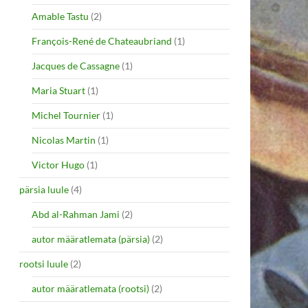
Amable Tastu
(2)
François-René de Chateaubriand
(1)
Jacques de Cassagne
(1)
Maria Stuart
(1)
Michel Tournier
(1)
Nicolas Martin
(1)
Victor Hugo
(1)
pärsia luule
(4)
Abd al-Rahman Jami
(2)
autor määratlemata (pärsia)
(2)
rootsi luule
(2)
autor määratlemata (rootsi)
(2)