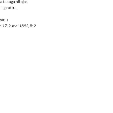
a ta taga nii ajas,
 liig ruttu…
Varju
. 17, 2. mai 1892, lk 2