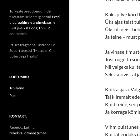
Tõlkijate pseudonüümide
Kaks pilve kord l
tuvastamisel on tuginetud
Eesti
Üks ajas teist tul
biograafilisele andmebaasile
ISIK
ja
e-kataloogi ESTER
Üks oli neist he
andmetele.
Ja teine – must 
Päises fragment Eustache Le
Sueuri teosest “Muusad: Clio,
Ja vihaselt mus
Euterpe ja Thalia”.
Just nagu ta soo
Nii valgeks kui te
Seks soovis tal j
LOETUMAD
Tuvikene
Kõik asjata. Valg
Puri
Tal kiiremalt ed
Kuid teine, see 
Ja korraga kõmi
KONTAKT:
Vihm puistunes p
Rebekka Lotman,
rebekka.lotman@ut.ee
Kui tähendaks n