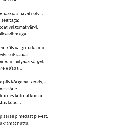
endasid sinaval nõlvil,
iselt taga;
ledat valgemat värvi,
piksevihm aga.
tem käis valgema kannul,
viks ehk saada
ine, nii hiilgada kõrgel,
ärele a’ada…
e pilv kõrgemal kerkis, –
enes sõue –
pimenes koledal kombel –
stas kõue…
isarail pimedast pilvest,
ukramat nuttu,