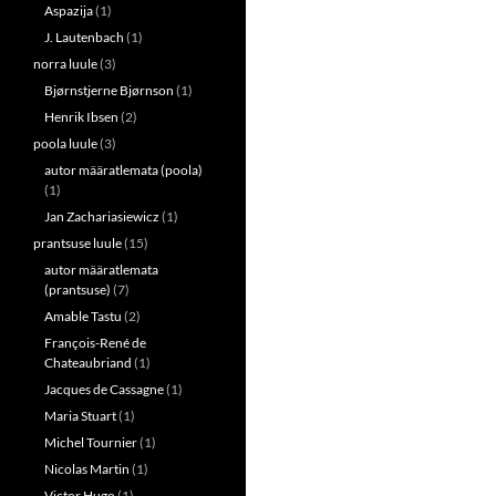
Aspazija
(1)
J. Lautenbach
(1)
norra luule
(3)
Bjørnstjerne Bjørnson
(1)
Henrik Ibsen
(2)
poola luule
(3)
autor määratlemata (poola)
(1)
Jan Zachariasiewicz
(1)
prantsuse luule
(15)
autor määratlemata
(prantsuse)
(7)
Amable Tastu
(2)
François-René de
Chateaubriand
(1)
Jacques de Cassagne
(1)
Maria Stuart
(1)
Michel Tournier
(1)
Nicolas Martin
(1)
Victor Hugo
(1)