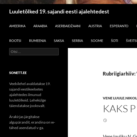
Otsi
Luuletõlked 19. sajandi eesti ajalehtedest
LIIGU SISU JUURDE
AMEERIKA
ARAABIA
ASERBAIDŽAANI
AUSTRIA
ESPERANTO
ROOTSI
RUMEENIA
SAKSA
SERBIA
SOOME
ŠOTI
ŠVEITS
Otsi:
SONETT.EE
Rubriigiarhiiv:
Veebilehel avaldatakse 19.
sajandi eestikeelsetes
ajalehtedes ilmunud
VENE LUULE
,
NIKOL
luuletõlkeid. Lehekülge
KAKS P
täiendatakse jooksvalt.
Ärakirjas järgitakse
algupärandit, erandina on w-
tähed asendatud v-ga.
Vene lauliku N. Gr