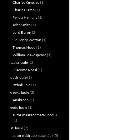
Charles Kingsley
(1)
Charles Lamb
(1)
Felicia Hemans
(1)
John Smith
(1)
Lord Byron
(2)
Sir Henry Wotton
(1)
Thomas Hood
(1)
William Shakespeare
(1)
itaalia luule
(1)
Giacomo Rossi
(1)
juudi luule
(1)
Itzhak Feld
(1)
kreeka luule
(3)
Anakreon
(1)
leedu luule
(1)
autor määratlemata (leedu)
(1)
läti luule
(7)
autor määratlemata (läti)
(5)