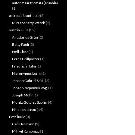
p
O
autor määratlemata (araabia)
e
p
n
e
(1)
s
n
aserbaidžaani luule
(2)
i
s
n
i
Mirza Schaffy Wazeh
(2)
n
n
e
n
austria luule
(32)
w
e
w
w
Anastasius Grün
(2)
i
w
n
i
Betty Paoli
(3)
d
n
o
d
Emil Claar
(1)
w
o
Franz Grillparzer
(1)
)
w
)
Friedrich Halm
(1)
Hieronymus Lorm
(2)
Johann Gabriel Seidl
(2)
Johann Nepomuk Vogl
(1)
Joseph Mohr
(1)
Moritz Gottlieb Saphir
(4)
Nikolaus Lenau
(14)
Eesti luule
(3)
Carl Hermann
(2)
Mihkel Kampmaa
(1)