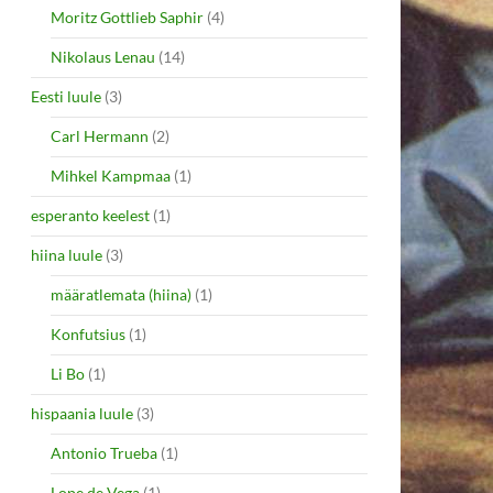
Moritz Gottlieb Saphir
(4)
Nikolaus Lenau
(14)
Eesti luule
(3)
Carl Hermann
(2)
Mihkel Kampmaa
(1)
esperanto keelest
(1)
hiina luule
(3)
määratlemata (hiina)
(1)
Konfutsius
(1)
Li Bo
(1)
hispaania luule
(3)
Antonio Trueba
(1)
Lope de Vega
(1)