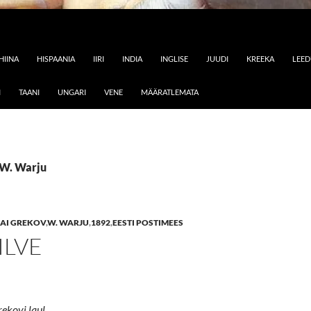
HIINA
HISPAANIA
IIRI
INDIA
INGLISE
JUUDI
KREEKA
LEE
I
TAANI
UNGARI
VENE
MÄÄRATLEMATA
 W. Warju
AI GREKOV
,
W. WARJU
,
1892
,
EESTI POSTIMEES
ILVE
ekovi laul.