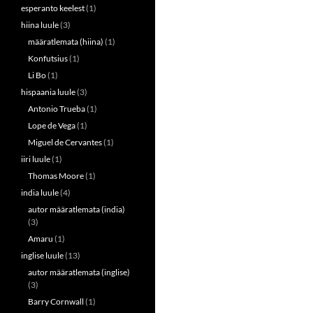
esperanto keelest
(1)
hiina luule
(3)
määratlemata (hiina)
(1)
Konfutsius
(1)
Li Bo
(1)
hispaania luule
(3)
Antonio Trueba
(1)
Lope de Vega
(1)
Miguel de Cervantes
(1)
iiri luule
(1)
Thomas Moore
(1)
india luule
(4)
autor määratlemata (india)
(3)
Amaru
(1)
inglise luule
(13)
autor määratlemata (inglise)
(3)
Barry Cornwall
(1)