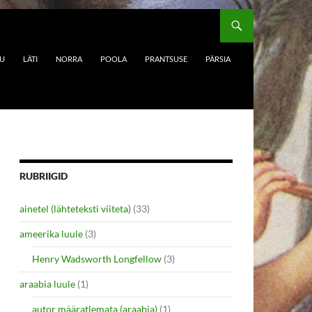
DU
LÄTI
NORRA
POOLA
PRANTSUSE
PÄRSIA
RUBRIIGID
ainetel (lähteteksti viiteta)
(33)
ameerika luule
(3)
Henry Wadsworth Longfellow
(3)
araabia luule
(1)
autor määratlemata (araabia)
(1)