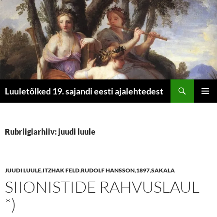
Otsi
Luuletõlked 19. sajandi eesti ajalehtedest
LIIGU
PEAME
SISU
JUURDE
Rubriigiarhiiv: juudi luule
JUUDI LUULE
,
ITZHAK FELD
,
RUDOLF HANSSON
,
1897
,
SAKALA
SIIONISTIDE RAHVUSLAUL
*)