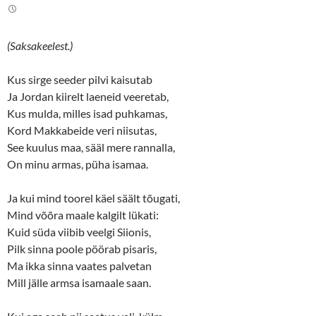
(Saksakeelest.)
Kus sirge seeder pilvi kaisutab
Ja Jordan kiirelt laeneid veeretab,
Kus mulda, milles isad puhkamas,
Kord Makkabeide veri niisutas,
See kuulus maa, sääl mere rannalla,
On minu armas, püha isamaa.
Ja kui mind toorel käel säält tõugati,
Mind võõra maale kalgilt lükati:
Kuid süda viibib veelgi Siionis,
Pilk sinna poole pöörab pisaris,
Ma ikka sinna vaates palvetan
Mill jälle armsa isamaale saan.