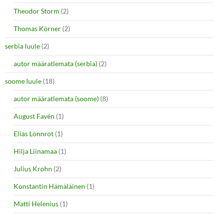
Theodor Storm
(2)
Thomas Körner
(2)
serbia luule
(2)
autor määratlemata (serbia)
(2)
soome luule
(18)
autor määratlemata (soome)
(8)
August Favén
(1)
Elias Lönnrot
(1)
Hilja Liinamaa
(1)
Julius Krohn
(2)
Konstantin Hämäläinen
(1)
Matti Helenius
(1)