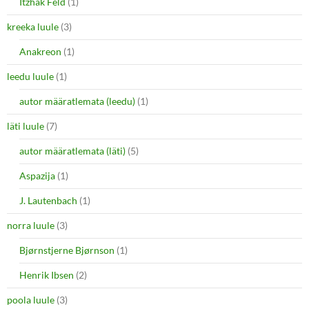
Itzhak Feld
(1)
kreeka luule
(3)
Anakreon
(1)
leedu luule
(1)
autor määratlemata (leedu)
(1)
läti luule
(7)
autor määratlemata (läti)
(5)
Aspazija
(1)
J. Lautenbach
(1)
norra luule
(3)
Bjørnstjerne Bjørnson
(1)
Henrik Ibsen
(2)
poola luule
(3)