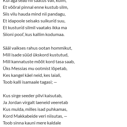
Kui aga seab nii saatus vali, külm,
Et võõral pinnal enne kustub silm,
Siis vilu hauda mind nii pandagu,
Et idapoole seisaks suikun’d suu,
Et kustun’d silmil vaataks ikka ma
Siioni pool’, kus kallim kodumaa.
Sääl vaikses rahus ootan hommikut,
Mill isade süüd ükskord kustutud,
Mill kannatuste mõõt kord tasa saab,
Üks Messias mu ootmist lõpetab,
Kes kangel käel neid, kes laiali,
Toob kalli isamaale tagasi;
—
Kus sirge seeder pilvi kaisutab,
Ja Jordan virgalt laeneid veeretab
Kus mulda, milles isad puhkamas,
Kord Makkabeide veri niisutas,
—
Toob sinna kauni mere kaldale