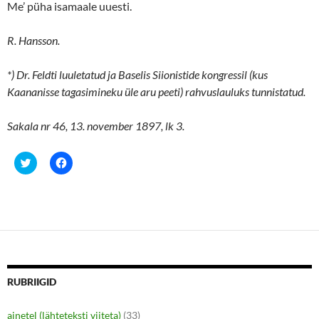
Me’ püha isamaale uuesti.
R. Hansson.
*)
Dr. Feldti luuletatud ja Baselis Siionistide kongressil (kus
Kaananisse tagasimineku üle aru peeti) rahvuslauluks tunnistatud.
Sakala nr 46, 13. november 1897, lk 3.
C
C
l
l
i
i
c
c
k
k
t
t
o
o
s
s
h
h
a
a
r
r
e
e
o
o
n
n
RUBRIIGID
T
F
w
a
i
c
ainetel (lähteteksti viiteta)
(33)
t
e