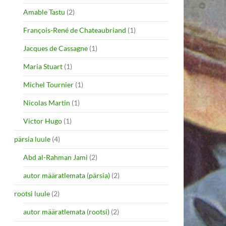
Amable Tastu
(2)
François-René de Chateaubriand
(1)
Jacques de Cassagne
(1)
Maria Stuart
(1)
Michel Tournier
(1)
Nicolas Martin
(1)
Victor Hugo
(1)
pärsia luule
(4)
Abd al-Rahman Jami
(2)
autor määratlemata (pärsia)
(2)
rootsi luule
(2)
autor määratlemata (rootsi)
(2)