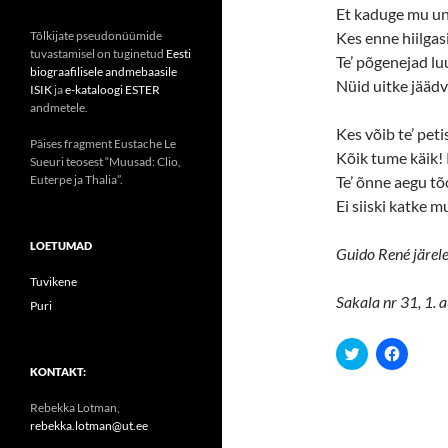
Et kaduge mu un
Tõlkijate pseudonüümide
Kes enne hiilgasi
tuvastamisel on tuginetud
Eesti
Te’ põgenejad lu
biograafilisele andmebaasile
Nüid uitke jäädv
ISIK
ja
e-kataloogi ESTER
andmetele.
Kes võib te’ pe
Päises fragment Eustache Le
Kõik tume käik!
Sueuri teosest “Muusad: Clio,
Euterpe ja Thalia”.
Te’ õnne aegu tõ
Ei siiski katke m
LOETUMAD
Guido René järele
Tuvikene
Sakala nr 31, 1. a
Puri
C
C
l
l
KONTAKT:
i
i
c
c
k
k
Rebekka Lotman,
t
t
rebekka.lotman@ut.ee
o
o
s
s