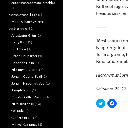
autor määratlemata (araabia)
Küll veel sagest
(1)
Headus siiski e
aserbaidžaani luule
(2)
Mirza Schaffy Wazeh
(2)
——–
austria luule
(32)
Anastasius Grün
(2)
Tõest saatus to
Betty Paoli
(3)
Ning kerge leht s
Emil Claar
(1)
Torm orgu viib, 
Franz Grillparzer
(1)
Kuid tänu annab
Friedrich Halm
(1)
Hieronymus Lorm
(2)
Hieronymus Lormi
Johann Gabriel Seidl
(2)
Johann Nepomuk Vogl
(1)
Sakala nr 24, 13.
Joseph Mohr
(1)
Moritz Gottlieb Saphir
(4)
C
C
Nikolaus Lenau
(14)
l
l
i
i
Eesti luule
(3)
c
c
k
k
Carl Hermann
(2)
t
t
Mihkel Kampmaa
(1)
o
o