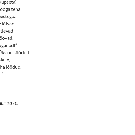
üpseta’,
rooga teha
eestega…
e lõivad,
tlevad:
söövad,
aganad!”
“Üks on söödud,
—
igile,
ha löödud,
.”
uuli 1878.