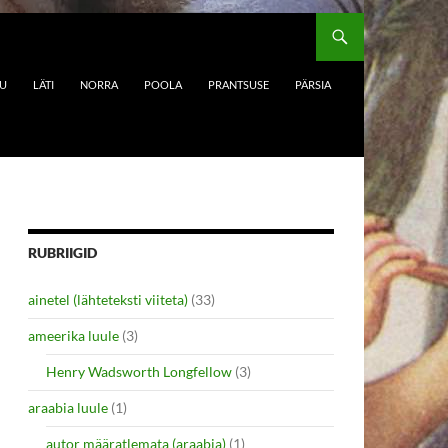
DU
LÄTI
NORRA
POOLA
PRANTSUSE
PÄRSIA
RUBRIIGID
ainetel (lähteteksti viiteta)
(33)
ameerika luule
(3)
Henry Wadsworth Longfellow
(3)
araabia luule
(1)
autor määratlemata (araabia)
(1)