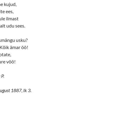
e kujud,
te ees,
ule ilmast
alt udu sees.
tismängu usku?
 Kõik ämar öö!
otate,
ure vöö!
 P.
ugust 1887, lk 3.