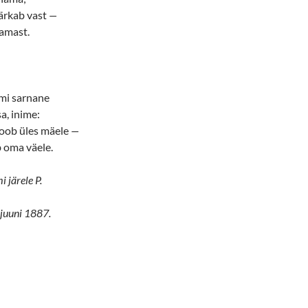
 ärkab vast
—
namast.
rmi sarnane
a, inime:
toob üles mäele
—
 oma väele.
 järele P.
 juuni 1887.