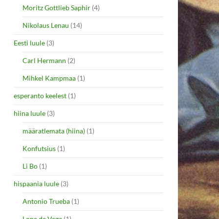
Moritz Gottlieb Saphir
(4)
Nikolaus Lenau
(14)
Eesti luule
(3)
Carl Hermann
(2)
Mihkel Kampmaa
(1)
esperanto keelest
(1)
hiina luule
(3)
määratlemata (hiina)
(1)
Konfutsius
(1)
Li Bo
(1)
hispaania luule
(3)
Antonio Trueba
(1)
Lope de Vega
(1)