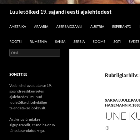
Otsi
Luuletõlked 19. sajandi eesti ajalehtedest
LIIGU SISU JUURDE
AMEERIKA
ARAABIA
ASERBAIDŽAANI
AUSTRIA
ESPERANTO
ROOTSI
RUMEENIA
SAKSA
SERBIA
SOOME
ŠOTI
ŠVEITS
Otsi:
SONETT.EE
Rubriigiarhiiv: 
Veebilehel avaldatakse 19.
sajandi eestikeelsetes
ajalehtedes ilmunud
SAKSA LUULE
,
PAU
luuletõlkeid. Lehekülge
HAGEMANN
,
P.
,
188
täiendatakse jooksvalt.
UNE K
Ärakirjas järgitakse
algupärandit, erandina on w-
tähed asendatud v-ga.