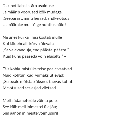
Ta kihvtitab siis ära usalduse
Ja määrib voorused kõik mudaga.
„Seepärast, minu herrad, andke otsus
Ja määrake mull’ õige nuhtlus nüid!
Nii unes kui ka ilmsi kostab mulle
Kui kõuehealil kõrvu ülevalt:
„Sa valevanduja, end päästa, päästa!“
Kuid kuhu pääseda võin elusalt?!“ –
Täis kohkumist üks teise peale vaatvad
Nüid kohtunikud, viimaks ütlevad:
„Su peale mõistab üksnes taevas kohut,
Me otsused ses asjad viletsad.
Meil südamete üle võimu pole,
See käib meil inimestel üle jõu;
Siin äär on inimeste võimupiiril