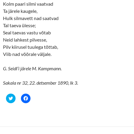
Kolm paari silmi vaatvad
Ta järele kaugele,
Hulk silmavett nad saatvad
Tal taeva ülesse;
Seal taevas vastu võtab
Neid lahkest pilvesse,
Pilv kiirusel tuulega tõttab,
Viib nad võõrale väljale.
G. Seidl’i järele M. Kampmann.
Sakala nr 32, 22. detsember 1890, lk 3.
C
C
l
l
i
i
c
c
k
k
t
t
o
o
s
s
h
h
a
a