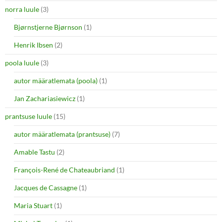
norra luule
(3)
Bjørnstjerne Bjørnson
(1)
Henrik Ibsen
(2)
poola luule
(3)
autor määratlemata (poola)
(1)
Jan Zachariasiewicz
(1)
prantsuse luule
(15)
autor määratlemata (prantsuse)
(7)
Amable Tastu
(2)
François-René de Chateaubriand
(1)
Jacques de Cassagne
(1)
Maria Stuart
(1)