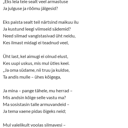
„Eks leia teie sealt veel armastuse
Ja julguse ja rõõmu jälgesid?
Eks paista sealt teil närtsind maikuu ilu
Ja kustund leegi viimseid sädemid?
Need silmad vangistasivad üht neidu,
Kes ilmast midagi ei teadnud veel,
Üht last, kel aimugi ei olnud elust,
Kes uupi uskus, mis mul ütles keel.
„Ja oma südame, nii truu ja kuldse,
Ta andis mulle – ühes kõigega,
Ja mina – pange tähele, mu herrad –
Mis andsin kõige selle vastu ma?
Ma sosistasin talle armuvandeid –
Ja tema vaene pidas õigeks neid;
Mul valelikult voolas silmavesi –