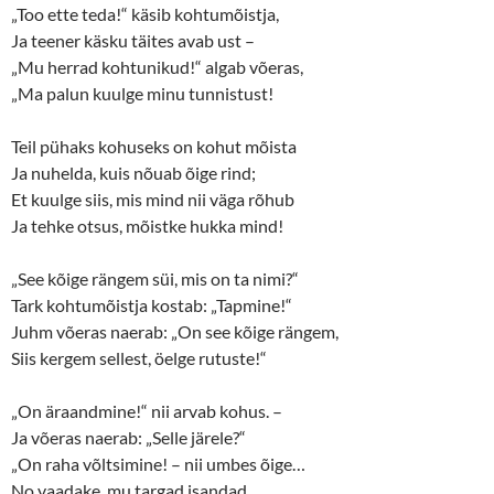
„Too ette teda!“ käsib kohtumõistja,
Ja teener käsku täites avab ust –
„Mu herrad kohtunikud!“ algab võeras,
„Ma palun kuulge minu tunnistust!
Teil pühaks kohuseks on kohut mõista
Ja nuhelda, kuis nõuab õige rind;
Et kuulge siis, mis mind nii väga rõhub
Ja tehke otsus, mõistke hukka mind!
„See kõige rängem süi, mis on ta nimi?“
Tark kohtumõistja kostab: „Tapmine!“
Juhm võeras naerab: „On see kõige rängem,
Siis kergem sellest, öelge rutuste!“
„On äraandmine!“ nii arvab kohus. –
Ja võeras naerab: „Selle järele?“
„On raha võltsimine! – nii umbes õige…
No vaadake, mu targad isandad,