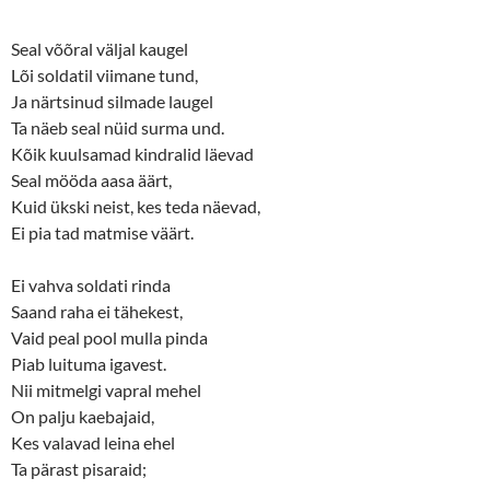
Seal võõral väljal kaugel
Lõi soldatil viimane tund,
Ja närtsinud silmade laugel
Ta näeb seal nüid surma und.
Kõik kuulsamad kindralid läevad
Seal mööda aasa äärt,
Kuid ükski neist, kes teda näevad,
Ei pia tad matmise väärt.
Ei vahva soldati rinda
Saand raha ei tähekest,
Vaid peal pool mulla pinda
Piab luituma igavest.
Nii mitmelgi vapral mehel
On palju kaebajaid,
Kes valavad leina ehel
Ta pärast pisaraid;