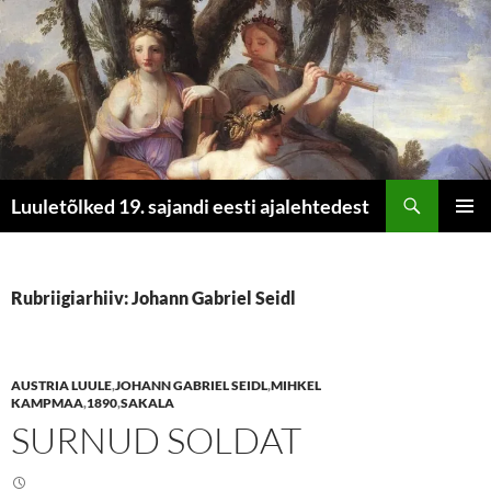
Otsi
Luuletõlked 19. sajandi eesti ajalehtedest
LIIGU
PEAME
SISU
JUURDE
Rubriigiarhiiv: Johann Gabriel Seidl
AUSTRIA LUULE
,
JOHANN GABRIEL SEIDL
,
MIHKEL
KAMPMAA
,
1890
,
SAKALA
SURNUD SOLDAT