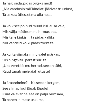
Ta nägi seda, pidas õigeks neid!
„Ma vandusin tall’ kindlat, jäädvat truudust,
Ta uskus; ütles, et ma olla hea…
Ja kõik see polnud muud kui lausa vale,
Mis välja mõtles minu hirmus pea,
Mis talle kinkisin, ta pidas kalliks,
Mu vandeid kõiki pidas tõeks ta;
Ja kui ta viimaks minu valet märkas,
Siis hingevalu pärast suri ta…
„Üks veretöö, mu herrad, see on tühi,
Raud tapab meie ajal rutuste!
Ja äraandmine? – Ka see on kergem,
See silmapilgul jõuab lõpule!
Kuid valevanne, see on palju hirmsam,
Ta paneb inimese uskuma,