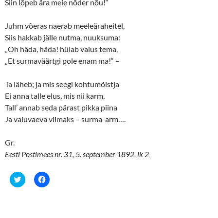
Siin lõpeb ära meie nõder nõu!“
Juhm võeras naerab meeleäraheitel,
Siis hakkab jälle nutma, nuuksuma:
„Oh häda, häda! hüiab valus tema,
„Et surmaväärtgi pole enam ma!“ –
Ta läheb; ja mis seegi kohtumõistja
Ei anna talle elus, mis nii karm,
Tall’ annab seda pärast pikka piina
Ja valuvaeva viimaks – surma-arm….
Gr.
Eesti Postimees nr. 31, 5. september 1892, lk 2
C
C
l
l
i
i
c
c
k
k
t
t
o
o