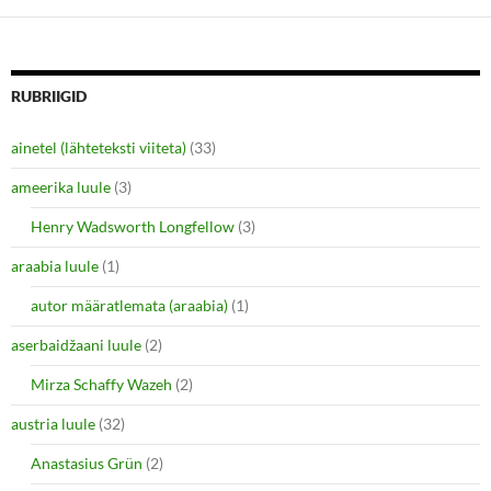
s
s
h
h
a
a
r
r
e
e
o
o
n
n
RUBRIIGID
T
F
w
a
i
c
ainetel (lähteteksti viiteta)
(33)
t
e
t
b
e
o
ameerika luule
(3)
r
o
(
k
O
(
Henry Wadsworth Longfellow
(3)
p
O
e
p
araabia luule
n
(1)
e
s
n
i
s
autor määratlemata (araabia)
(1)
n
i
n
n
e
n
aserbaidžaani luule
(2)
w
e
w
w
i
w
Mirza Schaffy Wazeh
(2)
n
i
d
n
o
d
austria luule
(32)
w
o
)
w
Anastasius Grün
(2)
)