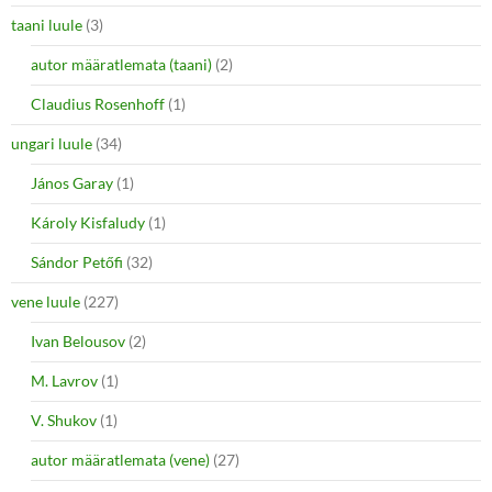
taani luule
(3)
autor määratlemata (taani)
(2)
Claudius Rosenhoff
(1)
ungari luule
(34)
János Garay
(1)
Károly Kisfaludy
(1)
Sándor Petőfi
(32)
vene luule
(227)
Ivan Belousov
(2)
M. Lavrov
(1)
V. Shukov
(1)
autor määratlemata (vene)
(27)