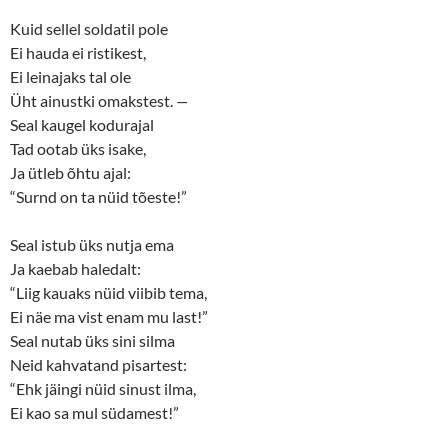
Kuid sellel soldatil pole
Ei hauda ei ristikest,
Ei leinajaks tal ole
Üht ainustki omakstest.
—
Seal kaugel kodurajal
Tad ootab üks isake,
Ja ütleb õhtu ajal:
“Surnd on ta nüid tõeste!”
Seal istub üks nutja ema
Ja kaebab haledalt:
“Liig kauaks nüid viibib tema,
Ei näe ma vist enam mu last!”
Seal nutab üks sini silma
Neid kahvatand pisartest:
“Ehk jäingi nüid sinust ilma,
Ei kao sa mul südamest!”