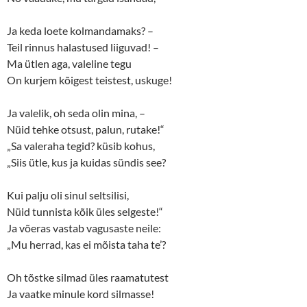
Ja keda loete kolmandamaks? –
Teil rinnus halastused liiguvad! –
Ma ütlen aga, valeline tegu
On kurjem kõigest teistest, uskuge!
Ja valelik, oh seda olin mina, –
Nüid tehke otsust, palun, rutake!“
„Sa valeraha tegid? küsib kohus,
„Siis ütle, kus ja kuidas sündis see?
Kui palju oli sinul seltsilisi,
Nüid tunnista kõik üles selgeste!“
Ja võeras vastab vagusaste neile:
„Mu herrad, kas ei mõista taha te’?
Oh tõstke silmad üles raamatutest
Ja vaatke minule kord silmasse!