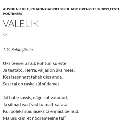
r
r
e
e
AUSTRIA LUULE
,
JOHANN GABRIEL SEIDL
,
ADO GRENZSTEIN
,
1892
,
EESTI
o
o
n
n
POSTIMEES
T
F
VALELIK
w
a
i
c
t
e
t
b
e
o
r
o
(
k
O
(
J. G. Seidli järele.
p
O
e
p
n
e
s
n
Üks teener astub kohtuniku ette
i
s
n
i
Ja teatab: „Herra, väljas on üks mees,
n
n
Kes iseennast tahab üles anda,
e
n
w
e
Sest tal on raske süi südames.
w
w
i
w
n
i
d
n
Tal habe sassis, nägu kahvatanud,
o
d
w
o
Ta silmad vaat’vad tuimalt, särata;
)
w
)
Kui poleks süidlaseks ta ennast öelnud.
Ma usuksin, et nõdrameelne ta!“