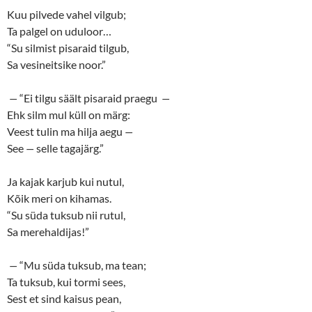
Kuu pilvede vahel vilgub;
Ta palgel on uduloor…
“Su silmist pisaraid tilgub,
Sa vesineitsike noor.”
—
“Ei tilgu säält pisaraid praegu
—
Ehk silm mul küll on märg:
Veest tulin ma hilja aegu
—
See
—
selle tagajärg.”
Ja kajak karjub kui nutul,
Kõik meri on kihamas.
“Su süda tuksub nii rutul,
Sa merehaldijas!”
—
“Mu süda tuksub, ma tean;
Ta tuksub, kui tormi sees,
Sest et sind kaisus pean,