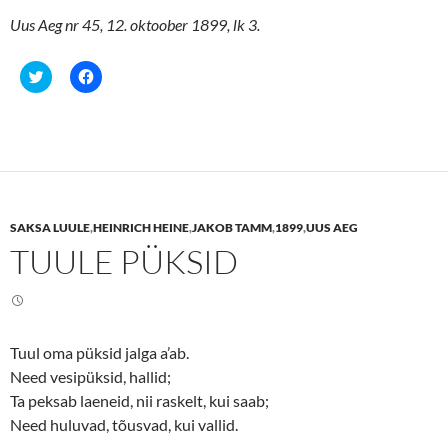
Uus Aeg nr 45, 12. oktoober 1899, lk 3.
C
C
l
l
i
i
c
c
k
k
t
t
o
o
s
s
h
h
a
a
r
r
e
e
SAKSA LUULE
,
HEINRICH HEINE
,
JAKOB TAMM
,
1899
,
UUS AEG
o
o
n
n
TUULE PÜKSID
T
F
w
a
i
c
t
e
t
b
e
o
r
o
(
k
Tuul oma püksid jalga a’ab.
O
(
p
O
Need vesipüksid, hallid;
e
p
n
e
Ta peksab laeneid, nii raskelt, kui saab;
s
n
Need huluvad, tõusvad, kui vallid.
i
s
n
i