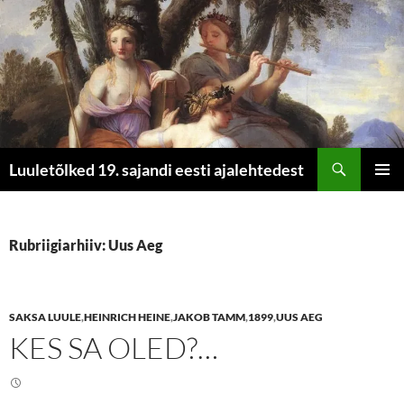
Otsi
Luuletõlked 19. sajandi eesti ajalehtedest
LIIGU
PEAME
SISU
JUURDE
Rubriigiarhiiv: Uus Aeg
SAKSA LUULE
,
HEINRICH HEINE
,
JAKOB TAMM
,
1899
,
UUS AEG
KES SA OLED?…