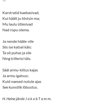
e
o
r
o
(
k
O
(
Karstratid kaebasivad,
p
O
e
p
Kui häält ju tõstsin ma;
n
e
s
n
Mu laulu ütlesivad
i
s
n
i
Nad ropu olema.
n
n
e
n
w
e
Ja nende hääle-vile
w
w
i
w
Siis ise katsel käis:
n
i
d
n
Ta oli puhas ja sile
o
d
w
o
Ning trillerisi täis.
)
w
)
Sääl armu-kiitus kajas
Ja armu igatsus;
Kuid naesed nutule ajas
See kunstlik lõbustus.
H. Heine järele J a k o b T a m m.