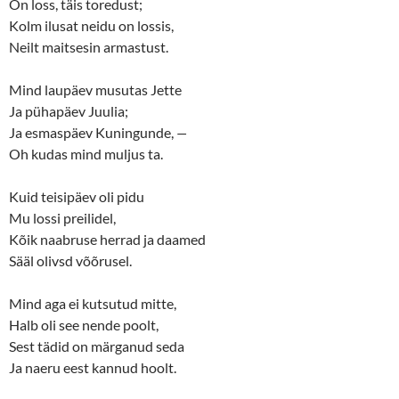
p
O
On loss, täis toredust;
e
p
n
e
Kolm ilusat neidu on lossis,
s
n
Neilt maitsesin armastust.
i
s
n
i
n
n
e
n
Mind laupäev musutas Jette
w
e
w
w
Ja pühapäev Juulia;
i
w
n
i
Ja esmaspäev Kuningunde,
—
d
n
o
d
Oh kudas mind muljus ta.
w
o
)
w
)
Kuid teisipäev oli pidu
Mu lossi preilidel,
Kõik naabruse herrad ja daamed
Sääl olivsd võõrusel.
Mind aga ei kutsutud mitte,
Halb oli see nende poolt,
Sest tädid on märganud seda
Ja naeru eest kannud hoolt.