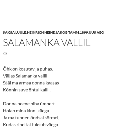
k
k
t
t
o
o
s
s
h
h
a
a
r
r
e
e
SAKSA LUULE
,
HEINRICH HEINE
,
JAKOB TAMM
,
1899
,
UUS AEG
o
o
n
n
SALAMANKA VALLIL
T
F
w
a
i
c
t
e
t
b
e
o
r
o
(
k
Õhk on kosutav ja puhas.
O
(
p
O
Väljas Salamanka vallil
e
p
n
e
Sääl ma armsa donna kaasas
s
n
Kõnnin suve õhtul kallil.
i
s
n
i
n
n
e
n
Donna peene piha ümbert
w
e
w
w
Hoian mina kinni käega.
i
w
n
i
Ja ma tunnen õndsal sõrmel,
d
n
o
d
Kudas rind tal tuksub väega.
w
o