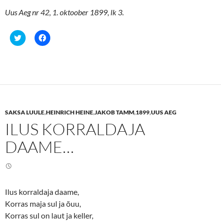
Uus Aeg nr 42, 1. oktoober 1899, lk 3.
C
C
l
l
i
i
c
c
k
k
t
t
o
o
s
s
h
h
a
a
r
r
e
e
SAKSA LUULE
,
HEINRICH HEINE
,
JAKOB TAMM
,
1899
,
UUS AEG
o
o
n
n
ILUS KORRALDAJA
T
F
w
a
i
c
DAAME…
t
e
t
b
e
o
r
o
(
k
O
(
p
O
e
p
Ilus korraldaja daame,
n
e
Korras maja sul ja õuu,
s
n
i
s
Korras sul on laut ja keller,
n
i