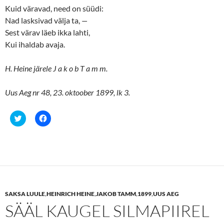
Kuid väravad, need on süüdi:
Nad lasksivad välja ta,
—
Sest värav läeb ikka lahti,
Kui ihaldab avaja.
H. Heine järele J a k o b T a m m.
Uus Aeg nr 48, 23. oktoober 1899, lk 3.
C
C
l
l
i
i
c
c
k
k
t
t
o
o
s
s
h
h
a
a
r
r
e
e
SAKSA LUULE
,
HEINRICH HEINE
,
JAKOB TAMM
,
1899
,
UUS AEG
o
o
n
n
SÄÄL KAUGEL SILMAPIIREL
T
F
w
a
i
c