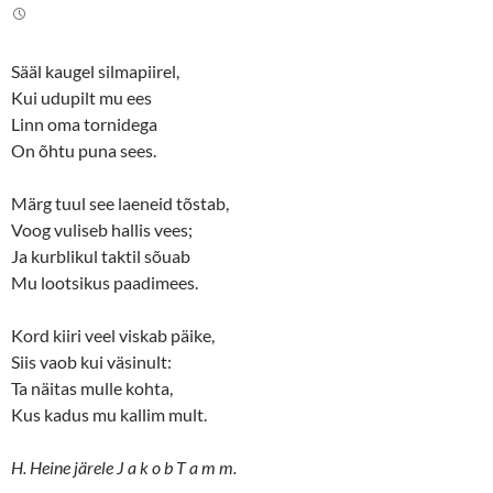
t
e
t
b
e
o
r
o
(
k
Sääl kaugel silmapiirel,
O
(
p
O
Kui udupilt mu ees
e
p
n
e
Linn oma tornidega
s
n
On õhtu puna sees.
i
s
n
i
n
n
e
n
Märg tuul see laeneid tõstab,
w
e
w
w
Voog vuliseb hallis vees;
i
w
n
i
Ja kurblikul taktil sõuab
d
n
o
d
Mu lootsikus paadimees.
w
o
)
w
)
Kord kiiri veel viskab päike,
Siis vaob kui väsinult:
Ta näitas mulle kohta,
Kus kadus mu kallim mult.
H. Heine järele J a k o b T a m m.