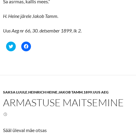
Sa asrmas, kallis mees.”
H. Heine järele Jakob Tamm.
Uus Aeg nr 66, 30. detsember 1899, lk 2.
C
C
l
l
i
i
c
c
k
k
t
t
o
o
s
s
h
h
a
a
r
r
e
e
SAKSA LUULE
,
HEINRICH HEINE
,
JAKOB TAMM
,
1899
,
UUS AEG
o
o
n
n
ARMASTUSE MAITSEMINE
T
F
w
a
i
c
t
e
t
b
e
o
r
o
(
k
Sääl üleval mäe otsas
O
(