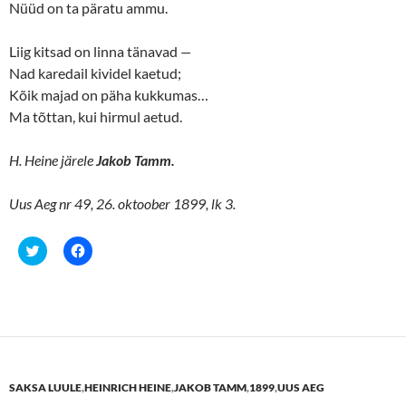
Nüüd on ta päratu ammu.
i
s
n
i
n
n
e
n
Liig kitsad on linna tänavad
—
w
e
w
w
Nad karedail kividel kaetud;
i
w
n
i
Kõik majad on päha kukkumas…
d
n
o
d
Ma tõttan, kui hirmul aetud.
w
o
)
w
)
H. Heine järele
Jakob Tamm.
Uus Aeg nr 49, 26. oktoober 1899, lk 3.
C
C
l
l
i
i
c
c
k
k
t
t
o
o
s
s
h
h
a
a
r
r
e
e
SAKSA LUULE
,
HEINRICH HEINE
,
JAKOB TAMM
,
1899
,
UUS AEG
o
o
n
n