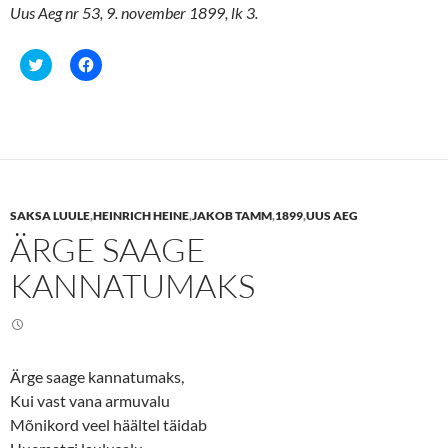
Uus Aeg nr 53, 9. november 1899, lk 3.
C
C
l
l
i
i
c
c
k
k
t
t
o
o
s
s
h
h
a
a
r
r
e
e
SAKSA LUULE
,
HEINRICH HEINE
,
JAKOB TAMM
,
1899
,
UUS AEG
o
o
n
n
ÄRGE SAAGE
T
F
w
a
i
c
KANNATUMAKS
t
e
t
b
e
o
r
o
(
k
O
(
p
O
e
p
Ärge saage kannatumaks,
n
e
Kui vast vana armuvalu
s
n
i
s
Mõnikord veel häältel täidab
n
i
n
n