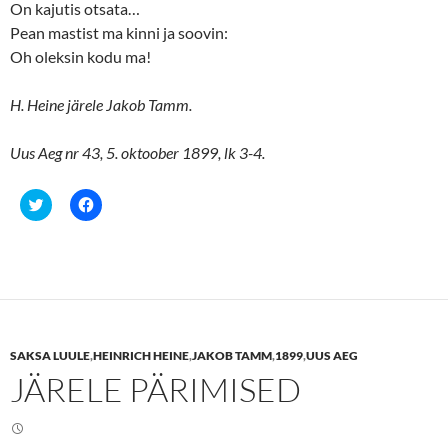
On kajutis otsata…
Pean mastist ma kinni ja soovin:
Oh oleksin kodu ma!
H. Heine järele Jakob Tamm.
Uus Aeg nr 43, 5. oktoober 1899, lk 3-4.
C
C
l
l
i
i
c
c
k
k
t
t
o
o
s
s
h
h
a
a
r
r
e
e
SAKSA LUULE
,
HEINRICH HEINE
,
JAKOB TAMM
,
1899
,
UUS AEG
o
o
n
n
JÄRELE PÄRIMISED
T
F
w
a
i
c
t
e
t
b