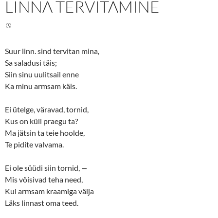
LINNA TERVITAMINE
T
F
w
a
i
c
t
e
t
b
e
o
r
o
(
k
Suur linn. sind tervitan mina,
O
(
p
O
Sa saladusi täis;
e
p
n
e
Siin sinu uulitsail enne
s
n
Ka minu armsam käis.
i
s
n
i
n
n
e
n
Ei ütelge, väravad, tornid,
w
e
w
w
Kus on küll praegu ta?
i
w
n
i
Ma jätsin ta teie hoolde,
d
n
o
d
Te pidite valvama.
w
o
)
w
)
Ei ole süüdi siin tornid,
—
Mis võisivad teha need,
Kui armsam kraamiga välja
Läks linnast oma teed.