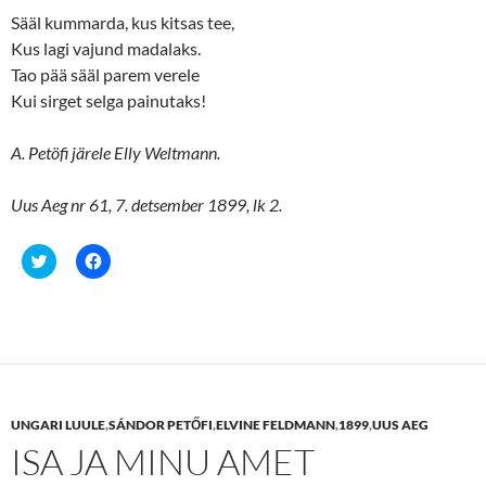
e
n
Sääl kummarda, kus kitsas tee,
w
e
w
w
Kus lagi vajund madalaks.
i
w
n
i
Tao pää sääl parem verele
d
n
o
d
Kui sirget selga painutaks!
w
o
)
w
)
A. Petöfi järele Elly Weltmann.
Uus Aeg nr 61, 7. detsember 1899, lk 2.
C
C
l
l
i
i
c
c
k
k
t
t
o
o
s
s
h
h
a
a
r
r
e
e
UNGARI LUULE
,
SÁNDOR PETŐFI
,
ELVINE FELDMANN
,
1899
,
UUS AEG
o
o
n
n
ISA JA MINU AMET
T
F
w
a
i
c