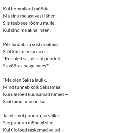
Kui hommikuti mööda
Ma sinu majast vast lähen,
Siis teeb see rõõmu mulle,
Kui sind ma aknal näen.
Pilk lendab su sõstra silmist
Sääl küsimine on sees:
“Kes oled sa, mis sul puudub,
Sa võõras haige mees?”
“Ma olen Saksa laulik,
Mind tunneb kõik Saksamaa;
Kui üle loed kuulsamad nimed
—
Sääl minu nimi on ka.
Ja mis mul puudub, sa väike,
See puudub mõnelgi siin;
Kui üle loed raskemad valud
—