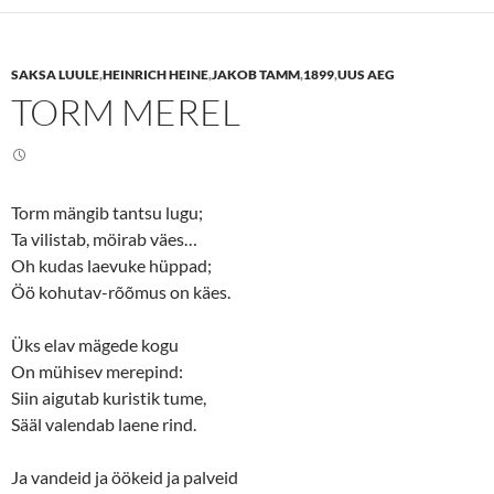
s
s
h
h
a
a
r
r
e
e
SAKSA LUULE
,
HEINRICH HEINE
,
JAKOB TAMM
,
1899
,
UUS AEG
o
o
n
n
TORM MEREL
T
F
w
a
i
c
t
e
t
b
e
o
r
o
(
k
Torm mängib tantsu lugu;
O
(
p
O
Ta vilistab, möirab väes…
e
p
n
e
Oh kudas laevuke hüppad;
s
n
Öö kohutav-rõõmus on käes.
i
s
n
i
n
n
e
n
Üks elav mägede kogu
w
e
w
w
On mühisev merepind:
i
w
n
i
Siin aigutab kuristik tume,
d
n
o
d
Sääl valendab laene rind.
w
o
)
w
)
Ja vandeid ja öökeid ja palveid