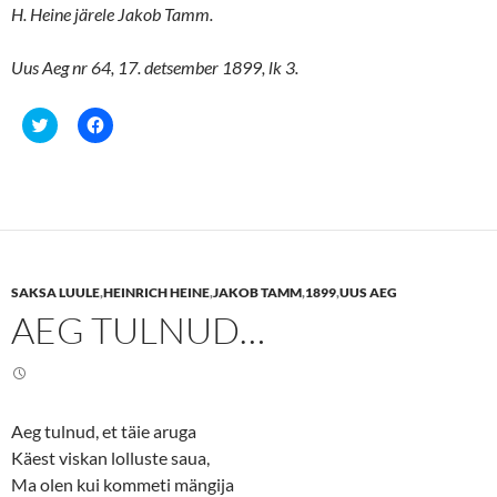
H. Heine järele Jakob Tamm.
Uus Aeg nr 64, 17. detsember 1899, lk 3.
C
C
l
l
i
i
c
c
k
k
t
t
o
o
s
s
h
h
a
a
r
r
e
e
SAKSA LUULE
,
HEINRICH HEINE
,
JAKOB TAMM
,
1899
,
UUS AEG
o
o
n
n
AEG TULNUD…
T
F
w
a
i
c
t
e
t
b
e
o
r
o
(
k
Aeg tulnud, et täie aruga
O
(
p
O
Käest viskan lolluste saua,
e
p
n
e
Ma olen kui kommeti mängija
s
n