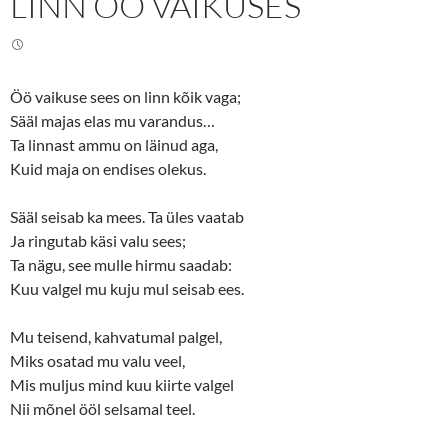
LINN ÖÖ VAIKUSES
w
a
i
c
t
e
t
b
e
o
r
o
(
k
Öö vaikuse sees on linn kõik vaga;
O
(
p
O
Sääl majas elas mu varandus…
e
p
n
e
Ta linnast ammu on läinud aga,
s
n
Kuid maja on endises olekus.
i
s
n
i
n
n
e
n
Sääl seisab ka mees. Ta üles vaatab
w
e
w
w
Ja ringutab käsi valu sees;
i
w
n
i
Ta nägu, see mulle hirmu saadab:
d
n
o
d
Kuu valgel mu kuju mul seisab ees.
w
o
)
w
)
Mu teisend, kahvatumal palgel,
Miks osatad mu valu veel,
Mis muljus mind kuu kiirte valgel
Nii mõnel ööl selsamal teel.