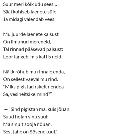
p
O
Suur meri kõik udu sees…
e
p
n
e
Sääl kohiseb laenete süle
—
s
n
Ja midagi valendab vees.
i
s
n
i
n
n
e
n
Mu juurde laenete kaisust
w
e
w
w
On ilmunud mereneid,
i
w
n
i
Tal rinnad pääsevad paisust:
d
n
o
d
Loor langeb, mis kattis neid.
w
o
)
w
)
Näkk rõhub mu rinnale enda,
On sellest vaeval mu rind.
“Miks pigistad rskelt nendea
Sa, vesineitsike, mind?”
—
“Sind pigistan ma, kuis jõuan,
Suud hoian sinu suul;
Ma sinult sooja nõuan,
Sest jahe on öösene tuul.”