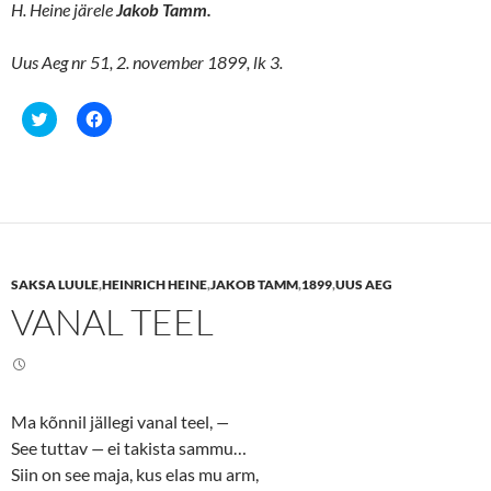
H. Heine järele
Jakob Tamm.
Uus Aeg nr 51, 2. november 1899, lk 3.
C
C
l
l
i
i
c
c
k
k
t
t
o
o
s
s
h
h
a
a
r
r
e
e
SAKSA LUULE
,
HEINRICH HEINE
,
JAKOB TAMM
,
1899
,
UUS AEG
o
o
n
n
VANAL TEEL
T
F
w
a
i
c
t
e
t
b
e
o
r
o
(
k
Ma kõnnil jällegi vanal teel,
—
O
(
p
O
See tuttav
—
ei takista sammu…
e
p
n
e
Siin on see maja, kus elas mu arm,
s
n