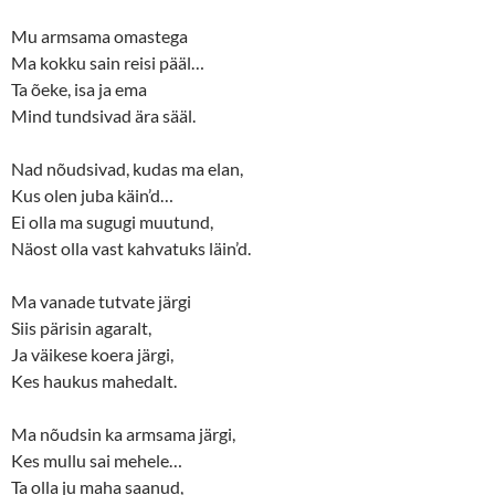
e
o
r
o
(
k
Mu armsama omastega
O
(
p
O
Ma kokku sain reisi pääl…
e
p
n
e
Ta õeke, isa ja ema
s
n
Mind tundsivad ära sääl.
i
s
n
i
n
n
e
n
Nad nõudsivad, kudas ma elan,
w
e
w
w
Kus olen juba käin’d…
i
w
n
i
Ei olla ma sugugi muutund,
d
n
o
d
Näost olla vast kahvatuks läin’d.
w
o
)
w
)
Ma vanade tutvate järgi
Siis pärisin agaralt,
Ja väikese koera järgi,
Kes haukus mahedalt.
Ma nõudsin ka armsama järgi,
Kes mullu sai mehele…
Ta olla ju maha saanud,