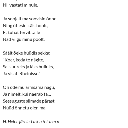
Nii vastati minule.
Ja soojalt ma soovisin õnne
Ning ütlesin, täis hoolt,
Et tuhat tervit talle
Nad viigu minu poolt.
Säält õeke hüüdis sekka:
“Koer, keda te nägite,
Sai suureks ja läks hulluks,
Ja visati Rheinisse.”
On õde mu armsama nägu,
Ja nimelt, kui naerab ta…
Seesuguste silmade pärast
Nüüd õnnetu olen ma.
H. Heine järele J a k o b T a m m.