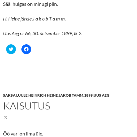
Sääl hulgas on minugi piin.
H. Heine järele J a k o b T a m m.
Uus Aeg nr 66, 30. detsember 1899, lk 2.
C
C
l
l
i
i
c
c
k
k
t
t
o
o
s
s
h
h
a
a
r
r
e
e
SAKSA LUULE
,
HEINRICH HEINE
,
JAKOB TAMM
,
1899
,
UUS AEG
o
o
n
n
KAISUTUS
T
F
w
a
i
c
t
e
t
b
e
o
r
o
(
k
Öö vari on ilma üle,
O
(