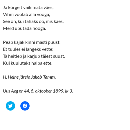
n
n
e
n
Ja kõrgelt vaikimata väes,
w
e
w
w
Vihm voolab alla vooga;
i
w
n
i
See on, kui tahaks öö, mis käes,
d
n
o
d
Merd uputada hooga.
w
o
)
w
)
Peab kajak kinni masti puust,
Et tuules ei langeks vette;
Ta heitleb ja karjub täiest suust,
Kui kuulutaks halba ette.
H. Heine järele
Jakob Tamm.
Uus Aeg nr 44, 8. oktoober 1899, lk 3.
C
C
l
l
i
i
c
c
k
k
t
t
o
o