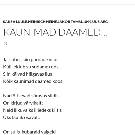
s
s
h
h
a
a
r
r
e
e
SAKSA LUULE
,
HEINRICH HEINE
,
JAKOB TAMM
,
1899
,
UUS AEG
o
o
n
n
KAUNIMAD DAAMED…
T
F
w
a
i
c
t
e
t
b
e
o
r
o
(
k
Ja, sõber, siin pärnade vilus
O
(
p
O
Küll leidub su südame roos.
e
p
n
e
Siin käivad hiilgavas ilus
s
n
Kõik kaunimad daamed koos.
i
s
n
i
n
n
e
n
Nad õitsevad säravas siidis,
w
e
w
w
On kirjud värvikalt;
i
w
n
i
Neid liikuvaiks lilledeks kiitis
d
n
o
d
Üks laulik osavalt.
w
o
)
w
)
On sulis-kübaraid valgeid