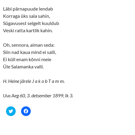
)
w
)
Läbi pärnapuude lendab
Korraga üks sala sahin,
Sügavusest selgelt kuuldub
Veski ratta kartlik kahin.
Oh, sennora, aiman seda:
Siin nad kaua mind ei salli,
Ei küll enam kõnni meie
Üle Salamanka valli.
H. Heine järele J a k o b T a m m.
Uus Aeg 60, 3. detsember 1899, lk 3.
C
C
l
l
i
i
c
c
k
k
t
t
o
o