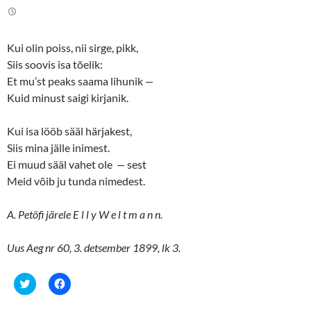
t
e
t
b
e
o
r
o
(
k
Kui olin poiss, nii sirge, pikk,
O
(
p
O
Siis soovis isa tõelik:
e
p
n
e
Et mu’st peaks saama lihunik
—
s
n
Kuid minust saigi kirjanik.
i
s
n
i
n
n
e
n
Kui isa lööb sääl härjakest,
w
e
w
w
Siis mina jälle inimest.
i
w
n
i
Ei muud sääl vahet ole
—
sest
d
n
o
d
Meid võib ju tunda nimedest.
w
o
)
w
)
A. Petöfi järele E l l y W e l t m a n n.
Uus Aeg nr 60, 3. detsember 1899, lk 3.
C
C
l
l
i
i
c
c