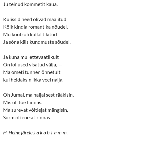
Ju teinud kommetit kaua.
i
s
n
i
n
n
e
n
Kulissid need olivad maalitud
w
e
w
w
Kõik kindla romantika nõudel,
i
w
n
i
Mu kuub oli kullal tikitud
d
n
o
d
Ja sõna käis kundmuste sõudel.
w
o
)
w
)
Ja kuna mul ettevaatlikult
On lollused visatud välja,
—
Ma ometi tunnen õnnetult
kui heidaksin ikka veel nalja.
Oh Jumal, ma naljal sest rääkisin,
Mis oli tõe hinnas.
Ma surevat võitlejat mängisin,
Surm oli enesel rinnas.
H. Heine järele J a k o b T a m m.