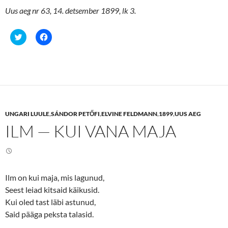
Uus aeg nr 63, 14. detsember 1899, lk 3.
C
C
l
l
i
i
c
c
k
k
t
t
o
o
s
s
h
h
a
a
r
r
e
e
UNGARI LUULE
,
SÁNDOR PETŐFI
,
ELVINE FELDMANN
,
1899
,
UUS AEG
o
o
n
n
ILM — KUI VANA MAJA
T
F
w
a
i
c
t
e
t
b
e
o
r
o
(
k
Ilm on kui maja, mis lagunud,
O
(
p
O
Seest leiad kitsaid käikusid.
e
p
n
e
Kui oled tast läbi astunud,
s
n
Said pääga peksta talasid.
i
s
n
i
n
n