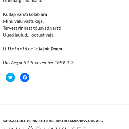
Uuematgi laulusalu.
e
n
w
e
w
w
i
w
Küllap varsti kõlab ära
n
i
d
n
Minu valu vastukaja,
o
d
w
o
Tervest rinnast tõusvad varsti
)
w
Uued laulud… ootust vaja.
)
H. H e i n e j ä r e l e
Jakob Tamm.
Uus Aeg nr 52, 5. november 1899, lk 3.
C
C
l
l
i
i
c
c
k
k
t
t
o
o
s
s
h
h
a
a
r
r
e
e
SAKSA LUULE
,
HEINRICH HEINE
,
JAKOB TAMM
,
1899
,
UUS AEG
o
o
n
n
T
F