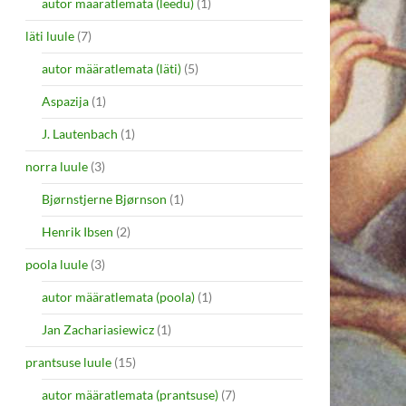
autor määratlemata (leedu)
(1)
läti luule
(7)
autor määratlemata (läti)
(5)
Aspazija
(1)
J. Lautenbach
(1)
norra luule
(3)
Bjørnstjerne Bjørnson
(1)
Henrik Ibsen
(2)
poola luule
(3)
autor määratlemata (poola)
(1)
Jan Zachariasiewicz
(1)
prantsuse luule
(15)
autor määratlemata (prantsuse)
(7)