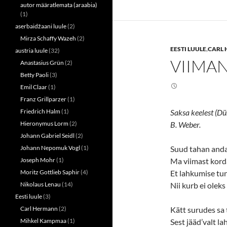
t
t
autor määratlemata (araabia)
o
o
(1)
s
s
h
h
aserbaidžaani luule
(2)
a
a
r
r
Mirza Schaffy Wazeh
(2)
e
e
EESTI LUULE
,
CARL
o
o
austria luule
(32)
n
n
VIIMAN
Anastasius Grün
(2)
T
F
w
a
Betty Paoli
(3)
i
c
t
e
Emil Claar
(1)
t
b
e
o
Franz Grillparzer
(1)
r
o
(
k
Friedrich Halm
(1)
Saksa keelest (Dü
O
(
p
O
Hieronymus Lorm
(2)
B. Weber.
e
p
n
e
Johann Gabriel Seidl
(2)
s
n
Johann Nepomuk Vogl
(1)
Suud tahan anda
i
s
n
i
Joseph Mohr
(1)
Ma viimast korda
n
n
e
n
Moritz Gottlieb Saphir
(4)
Et lahkumise tun
w
e
w
w
Nikolaus Lenau
(14)
Nii kurb ei oleks
i
w
n
i
Eesti luule
(3)
d
n
o
d
Carl Hermann
(2)
Kätt surudes sa 
w
o
Mihkel Kampmaa
(1)
Sest jääd’valt l
)
w