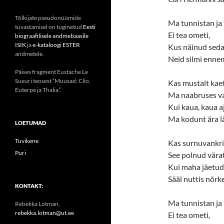
Tõlkijate pseudonüümide
Ma tunnistan ja 
tuvastamisel on tuginetud
Eesti
Ei tea ometi,
biograafilisele andmebaasile
ISIK
ja
e-kataloogi ESTER
Kus näinud seda
andmetele.
Neid silmi ennem
Päises fragment Eustache Le
Sueuri teosest “Muusad: Clio,
Kas mustalt kae
Euterpe ja Thalia”.
Ma naabruses va
Kui kaua, kaua a
Ma kodunt ära l
LOETUMAD
Tuvikene
Kas surnuvankri
Puri
See polnud värat
Kui maha jäetud
Sääl nuttis nõrk
KONTAKT:
Ma tunnistan ja 
Rebekka Lotman,
rebekka.lotman@ut.ee
Ei tea ometi,