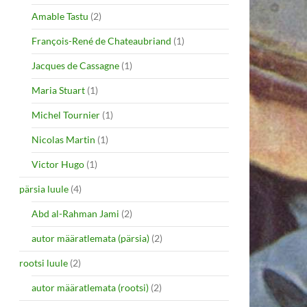
Amable Tastu
(2)
François-René de Chateaubriand
(1)
Jacques de Cassagne
(1)
Maria Stuart
(1)
Michel Tournier
(1)
Nicolas Martin
(1)
Victor Hugo
(1)
pärsia luule
(4)
Abd al-Rahman Jami
(2)
autor määratlemata (pärsia)
(2)
rootsi luule
(2)
autor määratlemata (rootsi)
(2)