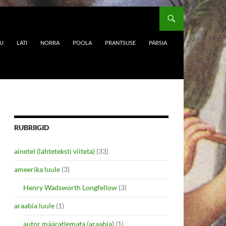
DU
LÄTI
NORRA
POOLA
PRANTSUSE
PÄRSIA
RUBRIIGID
ainetel (lähteteksti viiteta)
(33)
ameerika luule
(3)
Henry Wadsworth Longfellow
(3)
araabia luule
(1)
autor määratlemata (araabia)
(1)