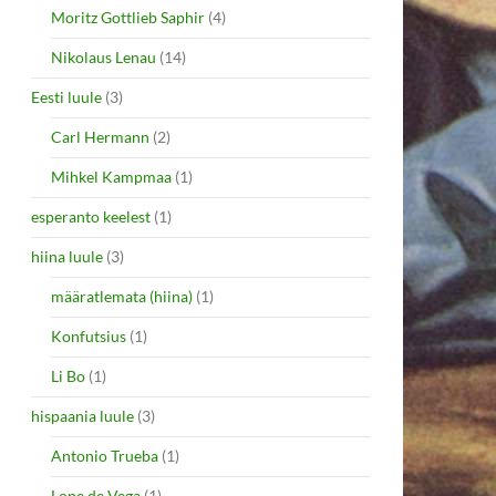
Moritz Gottlieb Saphir
(4)
Nikolaus Lenau
(14)
Eesti luule
(3)
Carl Hermann
(2)
Mihkel Kampmaa
(1)
esperanto keelest
(1)
hiina luule
(3)
määratlemata (hiina)
(1)
Konfutsius
(1)
Li Bo
(1)
hispaania luule
(3)
Antonio Trueba
(1)
Lope de Vega
(1)