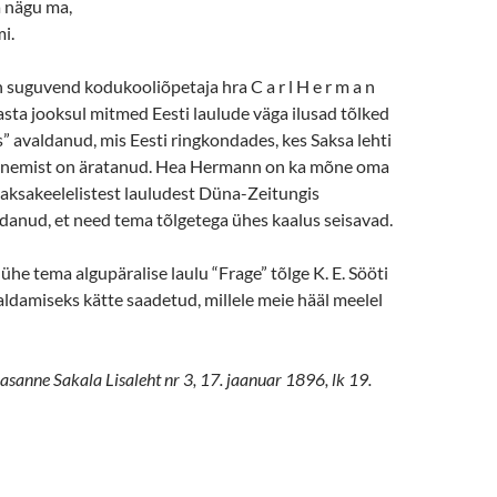
 nägu ma,
i.
n suguvend kodukooliõpetaja hra C a r l H e r m a n
sta jooksul mitmed Eesti laulude väga ilusad tõlked
 avaldanud, mis Eesti ringkondades, kes Saksa lehti
panemist on äratanud. Hea Hermann on ka mõne oma
saksakeelelistest lauludest Düna-Zeitungis
danud, et need tema tõlgetega ühes kaalus seisavad.
ühe tema algupäralise laulu “Frage” tõlge K. E. Sööti
aldamiseks kätte saadetud, millele meie hääl meelel
asanne Sakala Lisaleht nr 3, 17. jaanuar 1896, lk 19.