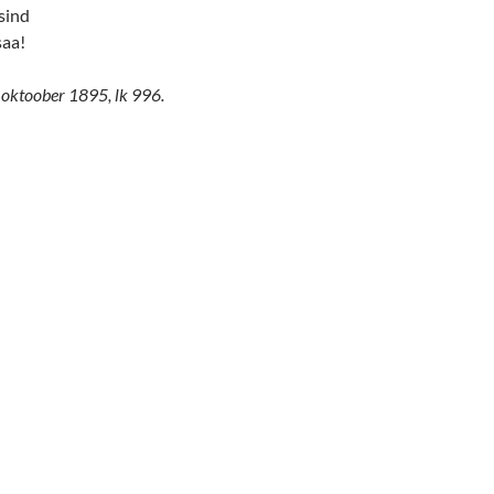
 sind
saa!
. oktoober 1895, lk 996.