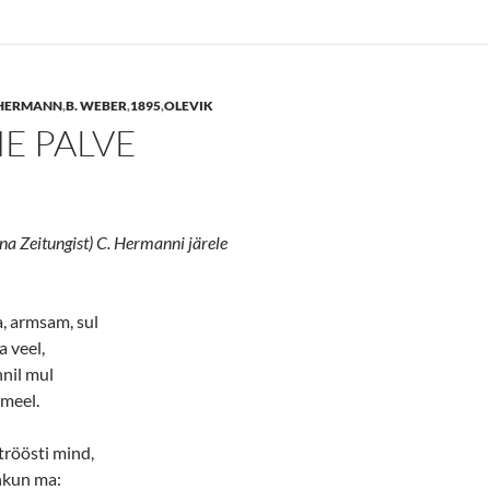
 HERMANN
,
B. WEBER
,
1895
,
OLEVIK
E PALVE
na Zeitungist) C. Hermanni järele
, armsam, sul
 veel,
nil mul
 meel.
tröösti mind,
ahkun ma: