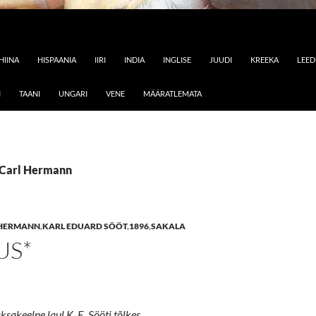
HIINA
HISPAANIA
IIRI
INDIA
INGLISE
JUUDI
KREEKA
LEE
I
TAANI
UNGARI
VENE
MÄÄRATLEMATA
: Carl Hermann
 HERMANN
,
KARL EDUARD SÖÖT
,
1896
,
SAKALA
US*
sakeelne laul K. E. Sööti tõlkes.