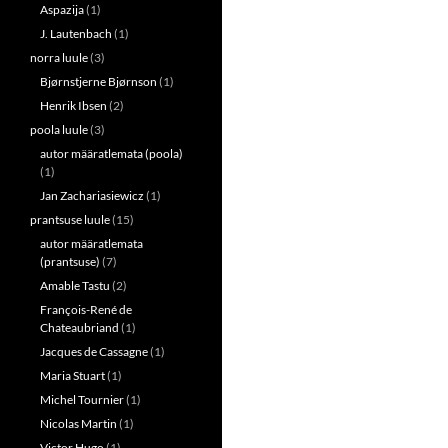
Aspazija
(1)
J. Lautenbach
(1)
norra luule
(3)
Bjørnstjerne Bjørnson
(1)
Henrik Ibsen
(2)
poola luule
(3)
autor määratlemata (poola)
(1)
Jan Zachariasiewicz
(1)
prantsuse luule
(15)
autor määratlemata
(prantsuse)
(7)
Amable Tastu
(2)
François-René de
Chateaubriand
(1)
Jacques de Cassagne
(1)
Maria Stuart
(1)
Michel Tournier
(1)
Nicolas Martin
(1)
Victor Hugo
(1)