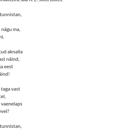
tunnistan,
 nägu ma,
i.
tud aknalla
st näind,
ja eest
äind!
 taga vast
el,
 vaenelaps
evel?
tunnistan,