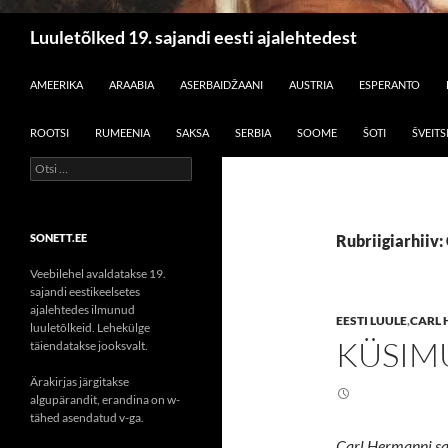
Otsi
Luuletõlked 19. sajandi eesti ajalehtedest
LIIGU SISU JUURDE
AMEERIKA
ARAABIA
ASERBAIDŽAANI
AUSTRIA
ESPERANTO
ROOTSI
RUMEENIA
SAKSA
SERBIA
SOOME
ŠOTI
ŠVEITS
Otsi:
SONETT.EE
Rubriigiarhiiv
Veebilehel avaldatakse 19.
sajandi eestikeelsetes
ajalehtedes ilmunud
EESTI LUULE
,
CARL
luuletõlkeid. Lehekülge
KÜSIM
täiendatakse jooksvalt.
Ärakirjas järgitakse
algupärandit, erandina on w-
tähed asendatud v-ga.
Carl Hermanni sak