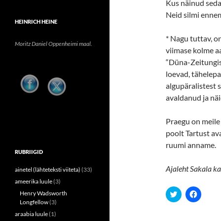
Kus näinud seda
Neid silmi ennem
HEINRICH HEINE
* Nagu tuttav, o
Moritz Daniel Oppenheimi maal.
viimase kolme aa
“Düna-Zeitungis”
loevad, tähele
algupäralistest 
avaldanud ja näi
Praegu on meile 
poolt Tartust av
ruumi anname.
RUBRIIGID
Ajaleht Sakala ka
ainetel (lähteteksti viiteta)
(33)
ameerika luule
(3)
C
C
Henry Wadsworth
l
l
Longfellow
(3)
i
i
c
c
araabia luule
(1)
k
k