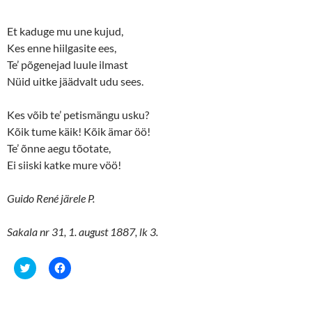
Et kaduge mu une kujud,
Kes enne hiilgasite ees,
Te’ põgenejad luule ilmast
Nüid uitke jäädvalt udu sees.
Kes võib te’ petismängu usku?
Kõik tume käik! Kõik ämar öö!
Te’ õnne aegu tõotate,
Ei siiski katke mure vöö!
Guido René järele P.
Sakala nr 31, 1. august 1887, lk 3.
C
C
l
l
i
i
c
c
k
k
t
t