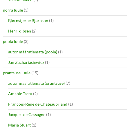
norra luule
(3)
Bjørnstjerne Bjørnson
(1)
Henrik Ibsen
(2)
poola luule
(3)
autor määratlemata (poola)
(1)
Jan Zachariasiewicz
(1)
prantsuse luule
(15)
autor määratlemata (prantsuse)
(7)
Amable Tastu
(2)
François-René de Chateaubriand
(1)
Jacques de Cassagne
(1)
Maria Stuart
(1)