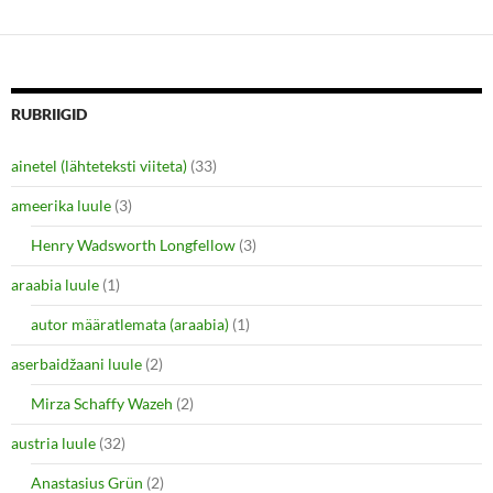
o
o
s
s
h
h
a
a
r
r
e
e
o
o
n
n
RUBRIIGID
T
F
w
a
i
c
ainetel (lähteteksti viiteta)
(33)
t
e
t
b
e
o
ameerika luule
(3)
r
o
(
k
O
(
Henry Wadsworth Longfellow
(3)
p
O
e
p
araabia luule
n
(1)
e
s
n
i
s
autor määratlemata (araabia)
(1)
n
i
n
n
e
n
aserbaidžaani luule
(2)
w
e
w
w
i
w
Mirza Schaffy Wazeh
(2)
n
i
d
n
o
d
austria luule
(32)
w
o
)
w
Anastasius Grün
(2)
)