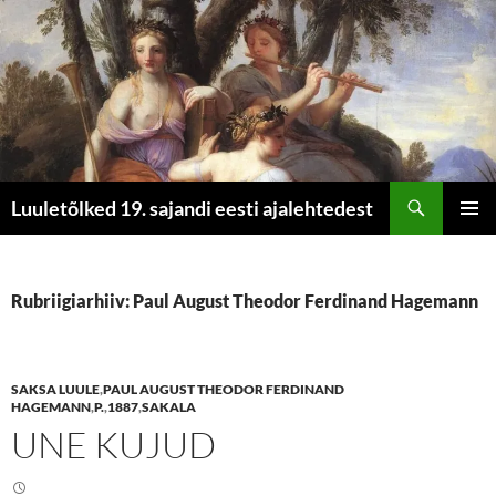
Otsi
Luuletõlked 19. sajandi eesti ajalehtedest
LIIGU
PEAME
SISU
JUURDE
Rubriigiarhiiv: Paul August Theodor Ferdinand Hagemann
SAKSA LUULE
,
PAUL AUGUST THEODOR FERDINAND
HAGEMANN
,
P.
,
1887
,
SAKALA
UNE KUJUD