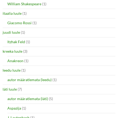
William Shakespeare
(1)
itaalia luule
(1)
Giacomo Rossi
(1)
juudi luule
(1)
Itzhak Feld
(1)
kreeka luule
(3)
Anakreon
(1)
leedu luule
(1)
autor määratlemata (leedu)
(1)
läti luule
(7)
autor määratlemata (läti)
(5)
Aspazija
(1)
J. Lautenbach
(1)