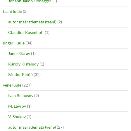
Johann Jakob Honegger
(1)
taani luule
(3)
autor määratlemata (taani)
(2)
Claudius Rosenhoff
(1)
ungari luule
(34)
János Garay
(1)
Károly Kisfaludy
(1)
Sándor Petőfi
(32)
vene luule
(227)
Ivan Belousov
(2)
M. Lavrov
(1)
V. Shukov
(1)
autor määratlemata (vene)
(27)