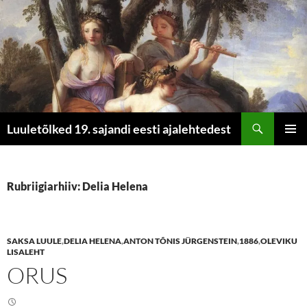
Otsi
Luuletõlked 19. sajandi eesti ajalehtedest
LIIGU
PEAME
SISU
JUURDE
Rubriigiarhiiv: Delia Helena
SAKSA LUULE
,
DELIA HELENA
,
ANTON TÕNIS JÜRGENSTEIN
,
1886
,
OLEVIKU
LISALEHT
ORUS