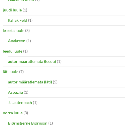
juudi luule
(1)
Itzhak Feld
(1)
kreeka luule
(3)
Anakreon
(1)
leedu luule
(1)
autor määratlemata (leedu)
(1)
läti luule
(7)
autor määratlemata (läti)
(5)
Aspazija
(1)
J. Lautenbach
(1)
norra luule
(3)
Bjørnstjerne Bjørnson
(1)