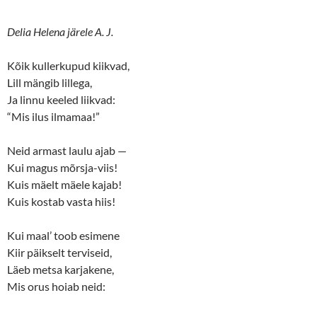
Delia Helena järele A. J.
Kõik kullerkupud kiikvad,
Lill mängib lillega,
Ja linnu keeled liikvad:
“Mis ilus ilmamaa!”
Neid armast laulu ajab —
Kui magus mõrsja-viis!
Kuis mäelt mäele kajab!
Kuis kostab vasta hiis!
Kui maal’ toob esimene
Kiir päikselt terviseid,
Läeb metsa karjakene,
Mis orus hoiab neid: