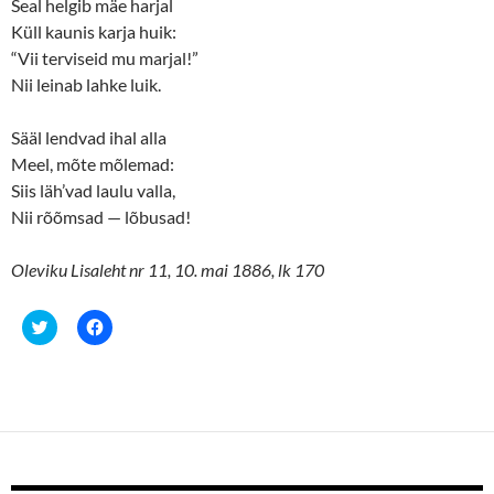
Seal helgib mäe harjal
Küll kaunis karja huik:
“Vii terviseid mu marjal!”
Nii leinab lahke luik.
Sääl lendvad ihal alla
Meel, mõte mõlemad:
Siis läh’vad laulu valla,
Nii rõõmsad — lõbusad!
Oleviku Lisaleht nr 11, 10. mai 1886, lk 170
C
C
l
l
i
i
c
c
k
k
t
t
o
o
s
s
h
h
a
a
r
r
e
e