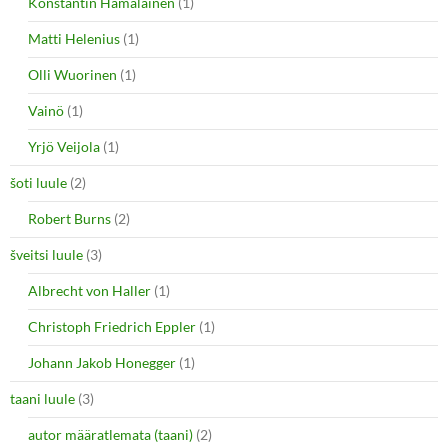
Konstantin Hämäläinen
(1)
Matti Helenius
(1)
Olli Wuorinen
(1)
Vainö
(1)
Yrjö Veijola
(1)
šoti luule
(2)
Robert Burns
(2)
šveitsi luule
(3)
Albrecht von Haller
(1)
Christoph Friedrich Eppler
(1)
Johann Jakob Honegger
(1)
taani luule
(3)
autor määratlemata (taani)
(2)