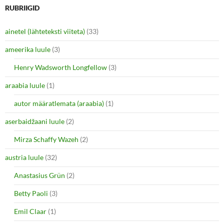
o
o
n
n
RUBRIIGID
T
F
w
a
i
c
ainetel (lähteteksti viiteta)
(33)
t
e
t
b
e
o
ameerika luule
(3)
r
o
(
k
O
(
Henry Wadsworth Longfellow
(3)
p
O
e
p
araabia luule
n
(1)
e
s
n
i
s
autor määratlemata (araabia)
(1)
n
i
n
n
e
n
aserbaidžaani luule
(2)
w
e
w
w
i
w
Mirza Schaffy Wazeh
(2)
n
i
d
n
o
d
austria luule
(32)
w
o
)
w
Anastasius Grün
(2)
)
Betty Paoli
(3)
Emil Claar
(1)