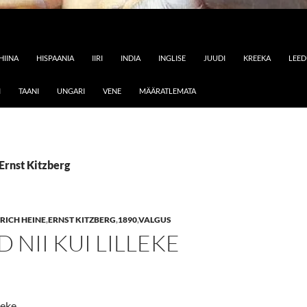
HIINA
HISPAANIA
IIRI
INDIA
INGLISE
JUUDI
KREEKA
LEE
I
TAANI
UNGARI
VENE
MÄÄRATLEMATA
 Ernst Kitzberg
RICH HEINE
,
ERNST KITZBERG
,
1890
,
VALGUS
D NII KUI LILLEKE
lleke