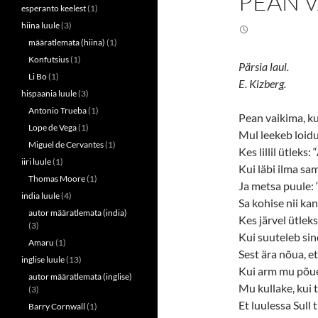
PEAN V
i
c
esperanto keelest
(1)
t
e
t
b
hiina luule
(3)
e
o
r
o
määratlemata (hiina)
(1)
(
k
Konfutsius
(1)
O
(
Pärsia laul.
p
O
Li Bo
(1)
e
p
E. Kizberg.
n
e
hispaania luule
(3)
s
n
i
s
Antonio Trueba
(1)
n
i
Pean vaikima, ku
n
n
Lope de Vega
(1)
Mul leekeb loidu
e
n
w
e
Miguel de Cervantes
(1)
Kes lillil ütleks:
w
w
i
w
iiri luule
(1)
Kui läbi ilma s
n
i
Thomas Moore
(1)
d
n
Ja metsa puule: 
o
d
india luule
(4)
w
o
Sa kohise nii ka
)
w
autor määratlemata (india)
)
Kes järvel ütleks:
(3)
Kui suuteleb si
Amaru
(1)
Sest ära nõua, e
inglise luule
(13)
Kui arm mu põue
autor määratlemata (inglise)
Mu kullake, kui 
(3)
Et luulessa Sull
Barry Cornwall
(1)