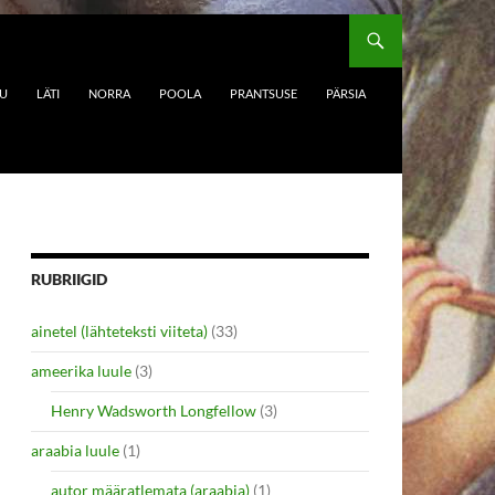
DU
LÄTI
NORRA
POOLA
PRANTSUSE
PÄRSIA
RUBRIIGID
ainetel (lähteteksti viiteta)
(33)
ameerika luule
(3)
Henry Wadsworth Longfellow
(3)
araabia luule
(1)
autor määratlemata (araabia)
(1)