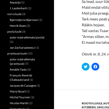
Sa tead, suur tük
n
n
Aspazija
(1)
e
n
Maid endal võita
w
e
J. Lautenbach
(1)
w
w
Meil juba praeg
norra luule
(3)
i
w
n
i
Tark mees peab pi
Bjørnstjerne Bjørnson
(1)
d
n
o
d
Rääkis bojaar,
Henrik Ibsen
(2)
w
o
Tall vastas Tsaar
)
w
poola luule
(3)
)
“Armas sõber, m
autor määratlemata (poola)
(1)
Ei maad ma taha,
Jan Zachariasiewicz
(1)
prantsuse luule
(15)
Olevik nr. 8, 24.
autor määratlemata
(prantsuse)
(7)
C
C
l
l
Amable Tastu
(2)
i
i
c
c
François-René de
k
k
Chateaubriand
(1)
t
t
o
o
Jacques de Cassagne
(1)
s
s
h
h
Maria Stuart
(1)
a
a
Michel Tournier
(1)
r
r
e
e
Nicolas Martin
(1)
ROOTSI LUULE
,
AUT
o
o
n
n
KITZBERG
,
1892
,
OL
Victor Hugo
(1)