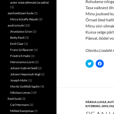
Rohukene nõrga
autor määratlemata (araabia)
(1)
Tasa vaiksest õh
aserbaidžaani luule
(2)
Minu juuksed ku
Mirza Schaffy Wazeh
(2)
Õrnad õied halli
austria luule
(32)
Minu sini-silma
Anastasius Grün
(2)
Kussa selge pärli
Betty Paoli
(3)
Päeval, öödel vo
Emil Claar
(1)
Franz Grillparzer
(1)
Oleviku Lisaleht 
Friedrich Halm
(1)
Hieronymus Lorm
(2)
C
C
l
l
Johann Gabriel Seidl
(2)
i
i
c
c
Johann Nepomuk Vogl
(1)
k
k
t
t
Joseph Mohr
(1)
o
o
s
s
Moritz Gottlieb Saphir
(4)
h
h
a
a
Nikolaus Lenau
(14)
r
r
Eesti luule
(3)
e
e
PÄRSIA LUULE
,
AUT
o
o
Carl Hermann
(2)
n
n
KITZBERG
,
1892
,
OL
T
F
Mihkel Kampmaa
(1)
w
a