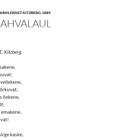
SARIN
,
ERNST KITZBERG
,
1889
RAHVALAUL
E. Kitzberg.
isakene,
kuvat;
 vellekene,
õrkuvat;
s õekene,
lt;
s emakene,
avat!
sirge kaske,