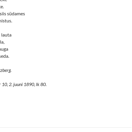
ke.
 siis südames
istus.
 lauta
la,
muga
seda.
tzberg.
r 10, 2. juuni 1890, lk 80.