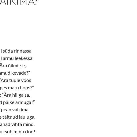
AIKIMA?
i süda rinnassa
l armu leekessa,
 “Ära õilmitse,
ammud kevade?”
“Ära tuule voos
nges maru hoos?”
 “Ära hiilga sa,
nd päike armuga?”
t pean vaikima,
 täitnud lauluga.
tahad vihta mind,
 tuksub minu rind!