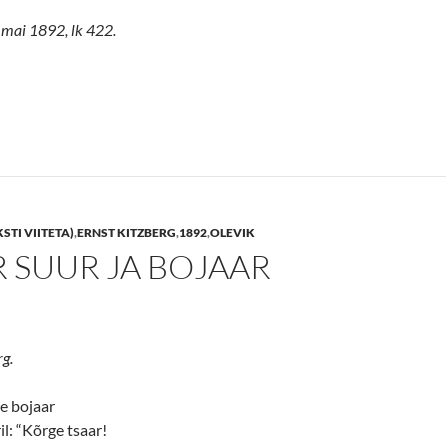
. mai 1892, lk 422.
STI VIITETA)
,
ERNST KITZBERG
,
1892
,
OLEVIK
 SUUR JA BOJAAR
rg.
e bojaar
il: “Kõrge tsaar!