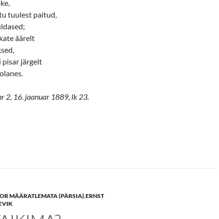
ke,
tu tuulest paitud,
ldased;
kate äärelt
ksed,
 pisar järgelt
olanes.
nr 2, 16. jaanuar 1889, lk 23.
OR MÄÄRATLEMATA (PÄRSIA)
,
ERNST
EVIK