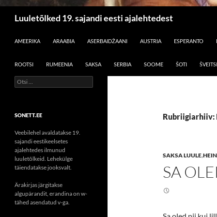
Otsi
Luuletõlked 19. sajandi eesti ajalehtedest
LIIGU SISU JUURDE
AMEERIKA
ARAABIA
ASERBAIDŽAANI
AUSTRIA
ESPERANTO
ROOTSI
RUMEENIA
SAKSA
SERBIA
SOOME
ŠOTI
ŠVEITS
Otsi:
SONETT.EE
Rubriigiarhiiv:
Veebilehel avaldatakse 19.
sajandi eestikeelsetes
ajalehtedes ilmunud
SAKSA LUULE
,
HEIN
luuletõlkeid. Lehekülge
SA OLE
täiendatakse jooksvalt.
Ärakirjas järgitakse
algupärandit, erandina on w-
tähed asendatud v-ga.
Sa oled nii kui li