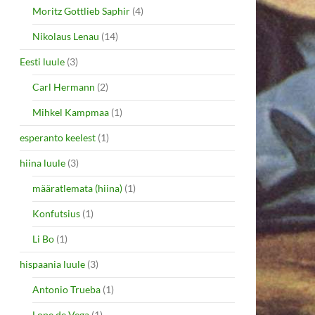
Moritz Gottlieb Saphir
(4)
Nikolaus Lenau
(14)
Eesti luule
(3)
Carl Hermann
(2)
Mihkel Kampmaa
(1)
esperanto keelest
(1)
hiina luule
(3)
määratlemata (hiina)
(1)
Konfutsius
(1)
Li Bo
(1)
hispaania luule
(3)
Antonio Trueba
(1)
Lope de Vega
(1)