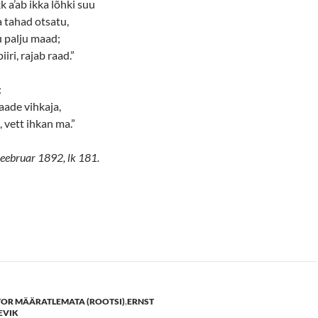
k a’ab ikka lõhki suu
 tahad otsatu,
u palju maad;
iri, rajab raad.”
:
aade vihkaja,
 vett ihkan ma.”
 veebruar 1892, lk 181.
OR MÄÄRATLEMATA (ROOTSI)
,
ERNST
EVIK