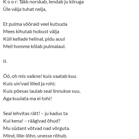
K o o r: Täkk norskab, lendab ju kiiruga
Üle välja tuhat nelja,
Et pulma võõraid veel kutsuda
Mees kihutab hobust välja
Küll kellade helinal, pidu auul
Meil homme kõlab pulmalaul.
II.
Öö, oh mis vaikne! kuis vaatab kuu
Kuis uin’vad lilled ja rohi;
Kuis põesas laulab seal linnukse suu,
Aga kuulata ma ei tohi!
Seal lehvitas rätt! – ju kadus ta
Kui kena! – räägivad õhud?
Mu südant võtvad nad võrguta.
Mind, lille-lõhn, unesse rõhub.