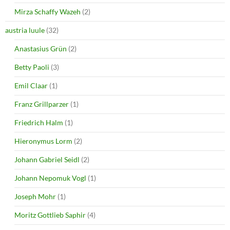
w
w
i
w
Mirza Schaffy Wazeh
(2)
n
i
d
n
o
d
austria luule
(32)
w
o
)
w
Anastasius Grün
(2)
)
Betty Paoli
(3)
Emil Claar
(1)
Franz Grillparzer
(1)
Friedrich Halm
(1)
Hieronymus Lorm
(2)
Johann Gabriel Seidl
(2)
Johann Nepomuk Vogl
(1)
Joseph Mohr
(1)
Moritz Gottlieb Saphir
(4)