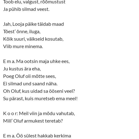
Toob elu, valgust, rõõmustust
Ja pühib silmad veest.
Jah, Looja päike täidab maad
Tõest’ õnne, iluga,
Kõik suuri, väikseid kosutab,
Viib mure minema.
E m a. Ma ootsin maja uhke ees,
Ju kustus ära eha,
Poeg Oluf oli mõtte sees,
Ei silmad und saand näha.
Oh Oluf, kus uidad sa ööseni veel?
Su pärast, kuis muretseb ema meel!
K o o r: Meil viin ja mõdu vahutab,
Mill’ Oluf armukest teretab?
E m a. Öö sülest hakkab kerkima