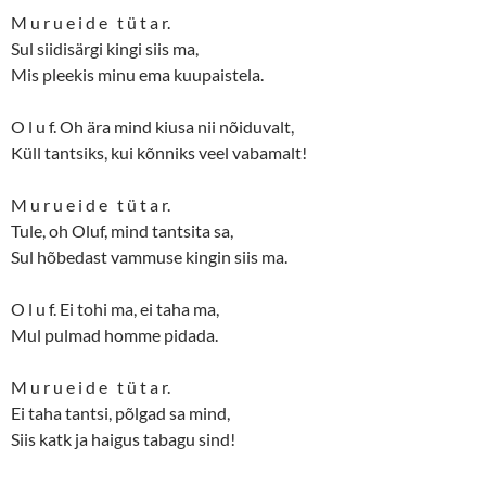
M u r u e i d e t ü t a r.
Sul siidisärgi kingi siis ma,
Mis pleekis minu ema kuupaistela.
O l u f. Oh ära mind kiusa nii nõiduvalt,
Küll tantsiks, kui kõnniks veel vabamalt!
M u r u e i d e t ü t a r.
Tule, oh Oluf, mind tantsita sa,
Sul hõbedast vammuse kingin siis ma.
O l u f. Ei tohi ma, ei taha ma,
Mul pulmad homme pidada.
M u r u e i d e t ü t a r.
Ei taha tantsi, põlgad sa mind,
Siis katk ja haigus tabagu sind!