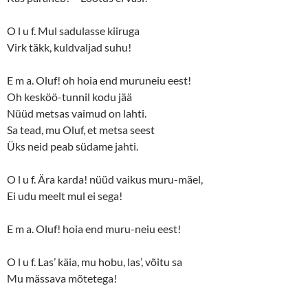
O l u f. Mul sadulasse kiiruga
Virk täkk, kuldvaljad suhu!
E m a. Oluf! oh hoia end muruneiu eest!
Oh kesköö-tunnil kodu jää
Nüüd metsas vaimud on lahti.
Sa tead, mu Oluf, et metsa seest
Üks neid peab südame jahti.
O l u f. Ära karda! nüüd vaikus muru-mäel,
Ei udu meelt mul ei sega!
E m a. Oluf! hoia end muru-neiu eest!
O l u f. Las’ käia, mu hobu, las’, võitu sa
Mu mässava mõtetega!