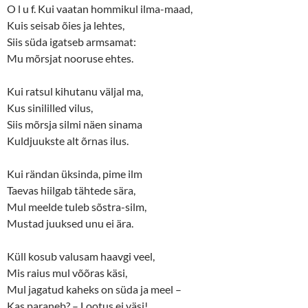
O l u f. Kui vaatan hommikul ilma-maad,
Kuis seisab õies ja lehtes,
Siis süda igatseb armsamat:
Mu mõrsjat nooruse ehtes.
Kui ratsul kihutanu väljal ma,
Kus sinililled vilus,
Siis mõrsja silmi näen sinama
Kuldjuukste alt õrnas ilus.
Kui rändan üksinda, pime ilm
Taevas hiilgab tähtede sära,
Mul meelde tuleb sõstra-silm,
Mustad juuksed unu ei ära.
Küll kosub valusam haavgi veel,
Mis raius mul võõras käsi,
Mul jagatud kaheks on süda ja meel –
Kas paraneb? – Lootus ei väsi!