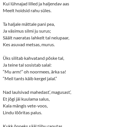
Kui lühnajad lilled ja haljendav aas
Meelt hoidsid rahu süles.
Ta haljale mättale pani pea,
Ja väsimus silmi ju surus;
Säält naeratas lahkelt tal neiupaar,
Kes asuvad metsas, murus.
Üks silitab kahvatand põske tal,
Ja teine tal sosistab salal:
“Mu arm!” oh noormees, ärka sa!
“Meil tants käib kergel jalal.”
Nad laulsivad mahedast’, magusast’,
Et jõgi jäi kuulama salus,
Kala mängis vete-voos,
Lindu lõõritas palus.
Kukk õnneks sääl tiibu raputas,