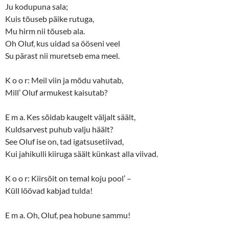
Ju kodupuna sala;
Kuis tõuseb päike rutuga,
Mu hirm nii tõuseb ala.
Oh Oluf, kus uidad sa ööseni veel
Su pärast nii muretseb ema meel.
K o o r: Meil viin ja mõdu vahutab,
Mill’ Oluf armukest kaisutab?
E m a. Kes sõidab kaugelt väljalt säält,
Kuldsarvest puhub valju häält?
See Oluf ise on, tad igatsusetiivad,
Kui jahikulli kiiruga säält künkast alla viivad.
K o o r: Kiirsõit on temal koju pool’ –
Küll löövad kabjad tulda!
E m a. Oh, Oluf, pea hobune sammu!