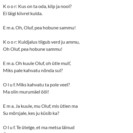
K o o r: Kus on ta oda, kilp ja nool?
Ei läigi kiivrel kulda.
E m a. Oh, Oluf, pea hobune sammu!
K o o r: Kuldjalus tilgub verd ju ammu,
Oh Oluf, pea hobune sammu!
E m a. Oh kuule Oluf, oh ütle mull’,
Miks pale kahvatu nõnda sul?
O l u f. Miks kahvatu ta pole veel?
Ma olin murumäel ööl!
E m a. Ja kuule, mu Oluf, mis ütlen ma
Su mõrsjale, kes ju küsib ka?
O l u f. Te ütelge, et ma metsa läinud