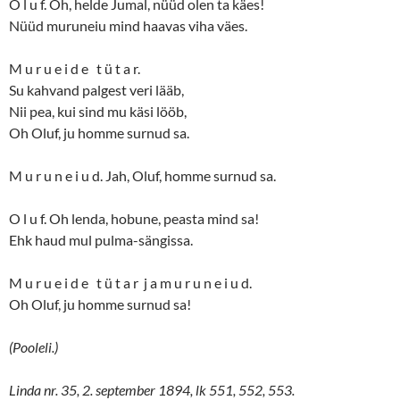
O l u f. Oh, helde Jumal, nüüd olen ta käes!
Nüüd muruneiu mind haavas viha väes.
M u r u e i d e t ü t a r.
Su kahvand palgest veri lääb,
Nii pea, kui sind mu käsi lööb,
Oh Oluf, ju homme surnud sa.
M u r u n e i u d. Jah, Oluf, homme surnud sa.
O l u f. Oh lenda, hobune, peasta mind sa!
Ehk haud mul pulma-sängissa.
M u r u e i d e t ü t a r j a m u r u n e i u d.
Oh Oluf, ju homme surnud sa!
(Pooleli.)
Linda nr. 35, 2. september 1894, lk 551, 552, 553.