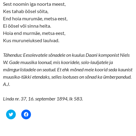
Sest noomin iga noorta meest,
Kes tahab öösel sõita,
End hoia murumäe, metsa eest,
Ei öösel või sinna heita.
Hoia end murmäe, metsa eest,
Kus muruneiuksed laulvad.
Tähendus: Eesolevatele sõnadele on kuulus Daani komponist Niels
W. Gade muusika loonud, mis kooridele, solo-lauljatele ja
mämguriistadele on seatud. Et ehk mõned meie koorid seda kaunist
muusika-tükki etendaks, selles lootuses on sõnad ka ümberpandud.
A.J.
Linda nr. 37, 16. september 1894, lk 583.
C
C
l
l
i
i
c
c
k
k
t
t