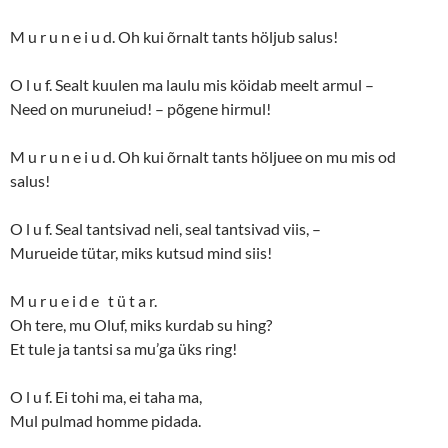
M u r u n e i u d. Oh kui õrnalt tants höljub salus!
O l u f. Sealt kuulen ma laulu mis köidab meelt armul –
Need on muruneiud! – põgene hirmul!
M u r u n e i u d. Oh kui õrnalt tants höljuee on mu mis od
salus!
O l u f. Seal tantsivad neli, seal tantsivad viis, –
Murueide tütar, miks kutsud mind siis!
M u r u e i d e t ü t a r.
Oh tere, mu Oluf, miks kurdab su hing?
Et tule ja tantsi sa mu’ga üks ring!
O l u f. Ei tohi ma, ei taha ma,
Mul pulmad homme pidada.