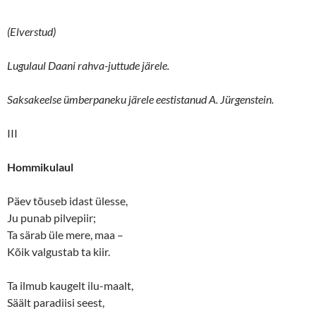
(Elverstud)
Lugulaul Daani rahva-juttude järele.
Saksakeelse ümberpaneku järele eestistanud A. Jürgenstein.
III
Hommikulaul
Päev tõuseb idast ülesse,
Ju punab pilvepiir;
Ta särab üle mere, maa –
Kõik valgustab ta kiir.
Ta ilmub kaugelt ilu-maalt,
Säält paradiisi seest,