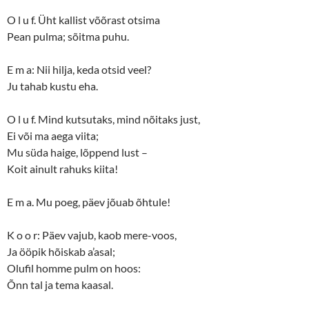
O l u f. Üht kallist võõrast otsima
Pean pulma; sõitma puhu.
E m a: Nii hilja, keda otsid veel?
Ju tahab kustu eha.
O l u f. Mind kutsutaks, mind nõitaks just,
Ei või ma aega viita;
Mu süda haige, lõppend lust –
Koit ainult rahuks kiita!
E m a. Mu poeg, päev jõuab õhtule!
K o o r: Päev vajub, kaob mere-voos,
Ja ööpik hõiskab a’asal;
Olufil homme pulm on hoos:
Õnn tal ja tema kaasal.