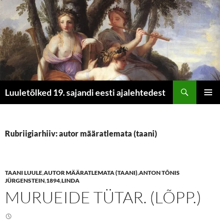
Otsi
Luuletõlked 19. sajandi eesti ajalehtedest
LIIGU
PEAME
SISU
JUURDE
Rubriigiarhiiv: autor määratlemata (taani)
TAANI LUULE
,
AUTOR MÄÄRATLEMATA (TAANI)
,
ANTON TÕNIS
JÜRGENSTEIN
,
1894
,
LINDA
MURUEIDE TÜTAR. (LÕPP.)