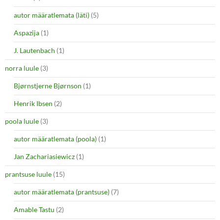
autor määratlemata (läti)
(5)
Aspazija
(1)
J. Lautenbach
(1)
norra luule
(3)
Bjørnstjerne Bjørnson
(1)
Henrik Ibsen
(2)
poola luule
(3)
autor määratlemata (poola)
(1)
Jan Zachariasiewicz
(1)
prantsuse luule
(15)
autor määratlemata (prantsuse)
(7)
Amable Tastu
(2)