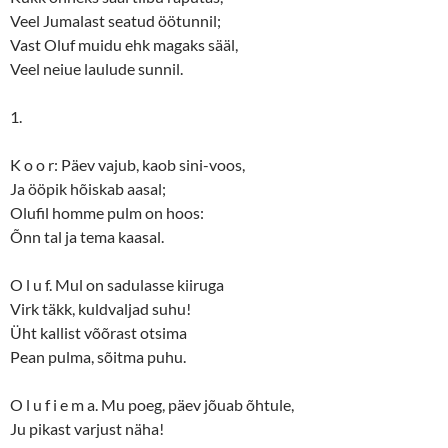
Veel Jumalast seatud öötunnil;
Vast Oluf muidu ehk magaks sääl,
Veel neiue laulude sunnil.
1.
K o o r: Päev vajub, kaob sini-voos,
Ja ööpik hõiskab aasal;
Olufil homme pulm on hoos:
Õnn tal ja tema kaasal.
O l u f. Mul on sadulasse kiiruga
Virk täkk, kuldvaljad suhu!
Üht kallist võõrast otsima
Pean pulma, sõitma puhu.
O l u f i e m a. Mu poeg, päev jõuab õhtule,
Ju pikast varjust näha!