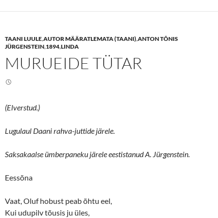
o
o
s
s
h
h
a
a
r
r
e
e
TAANI LUULE
,
AUTOR MÄÄRATLEMATA (TAANI)
,
ANTON TÕNIS
o
o
n
n
JÜRGENSTEIN
,
1894
,
LINDA
T
F
MURUEIDE TÜTAR
w
a
i
c
t
e
t
b
e
o
r
o
(
k
O
(
(Elverstud.)
p
O
e
p
n
e
s
n
Lugulaul Daani rahva-juttide järele.
i
s
n
i
n
n
Saksakaalse ümberpaneku järele eestistanud A. Jürgenstein.
e
n
w
e
w
w
i
w
Eessõna
n
i
d
n
o
d
w
o
Vaat, Oluf hobust peab õhtu eel,
)
w
)
Kui udupilv tõusis ju üles,