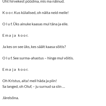
Üht hirvekest püüdma, mis ma näinud.
K o o r. Kus külalised, oh näita neid meile!
O l u f. Üks ainuke kaasas mul täna ja eile.
E m a j a k o o r.
Ja kes on see üks, kes säält kaasa sõitis?
O l u f. See surma-ahastus – hinge mul võitis.
E m a j a k o o r.
Oh Kristus, aita! meil häda ja piin!
Sa langed, oh Oluf, – ju surnud sa siin …
Järelsõna.