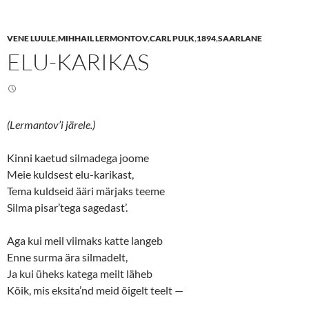
h
h
a
a
r
r
e
e
VENE LUULE
,
MIHHAIL LERMONTOV
,
CARL PULK
,
1894
,
SAARLANE
o
o
n
n
ELU-KARIKAS
T
F
w
a
i
c
t
e
t
b
e
o
r
o
(
k
(Lermantov’i järele.)
O
(
p
O
e
p
n
e
Kinni kaetud silmadega joome
s
n
Meie kuldsest elu-karikast,
i
s
n
i
Tema kuldseid ääri märjaks teeme
n
n
e
n
Silma pisar’tega sagedast’.
w
e
w
w
i
w
n
i
Aga kui meil viimaks katte langeb
d
n
o
d
Enne surma ära silmadelt,
w
o
Ja kui üheks katega meilt läheb
)
w
)
Kõik, mis eksita’nd meid õigelt teelt —