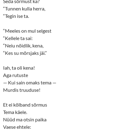
Seda sõrmust ka?
e
p
n
e
“Tunnen kulla herra,
s
n
“Tegin ise ta.
i
s
n
i
n
n
e
n
“Meeles on mul selgest
w
e
w
w
“Kellele ta sai:
i
w
n
i
“Neiu nõidlik, kena,
d
n
o
d
“Kes su mõrsjaks jäi.”
w
o
)
w
)
Iah, ta oli kena!
Aga rutuste
— Kui sain omaks tema —
Murdis truuduse!
Et ei kõlband sõrmus
Tema käele.
Nüüd ma otsin paika
Vaese ehtele: