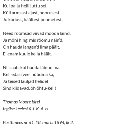
O
(
p
O
Kui palju helil juttu sel
e
p
n
e
Küll armsast ajast, noorusest
s
n
Ju kodust, häältest pehmetest.
i
s
n
i
n
n
e
n
Need rõõmsad viivad mööda läin’d,
w
e
w
w
Ja mõni hing, mis rõõmu näin’d,
i
w
n
i
On hauda langen’d ilma päält,
d
n
o
d
Ei enam kuule kella häält.
w
o
)
w
)
Nii saab, kui hauda läinud ma,
Kell edasi veel hüüdma ka,
Ja teised lauljad helidel
Sind kiidavad, oh õhtu-kell!
Thomas Moore järel
Inglise keelest ü. t. K. A. H.
Posttimees nr 61, 18. märts 1894, lk 2.