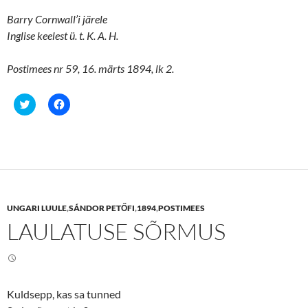
Barry Cornwall’i järele
Inglise keelest ü. t. K. A. H.
Postimees nr 59, 16. märts 1894, lk 2.
C
C
l
l
i
i
c
c
k
k
t
t
o
o
s
s
h
h
a
a
r
r
e
e
UNGARI LUULE
,
SÁNDOR PETŐFI
,
1894
,
POSTIMEES
o
o
n
n
LAULATUSE SÕRMUS
T
F
w
a
i
c
t
e
t
b
e
o
r
o
(
k
Kuldsepp, kas sa tunned
O
(
p
O