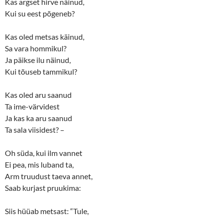
n
e
Kas argset hirve näinud,
s
n
Kui su eest põgeneb?
i
s
n
i
n
n
e
n
Kas oled metsas käinud,
w
e
w
w
Sa vara hommikul?
i
w
n
i
Ja päikse ilu näinud,
d
n
o
d
Kui tõuseb tammikul?
w
o
)
w
)
Kas oled aru saanud
Ta ime-värvidest
Ja kas ka aru saanud
Ta sala viisidest? –
Oh süda, kui ilm vannet
Ei pea, mis luband ta,
Arm truudust taeva annet,
Saab kurjast pruukima:
Siis hüüab metsast: “Tule,