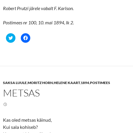
Robert Prutzi järele vabalt F. Karlson.
Postimees nr 100, 10. mai 1894, lk 2.
C
C
l
l
i
i
c
c
k
k
t
t
o
o
s
s
h
h
a
a
r
r
e
e
SAKSA LUULE
,
MORITZ HORN
,
HELENE KAART
,
1894
,
POSTIMEES
o
o
n
n
METSAS
T
F
w
a
i
c
t
e
t
b
e
o
r
o
(
k
Kas oled metsas käinud,
O
(
p
O
Kui sala kohiseb?
e
p