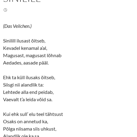
t
e
t
b
e
o
r
o
(
k
O
(
(Das Veilchen.)
p
O
e
p
n
e
s
n
Sinilill ilusast õitseb,
i
s
n
i
Kevadel kenamal a’al,
n
n
Magusast, magusast lõhnab
e
n
w
e
Aedades, aasade pääl.
w
w
i
w
n
i
d
n
Ehk ta küll ilusaks õitseb,
o
d
w
o
Siisgi nii alandlik ta:
)
w
)
Lehtede alla end peidab,
Vaevalt t’a leida võid sa.
Kui ehk sull’ elu teel tähtsust
Osaks on annetud ka,
Põlga niisama siis uhkust,
Alandlik ole ka sa.