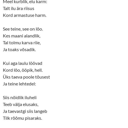
Meel kurblik, elu karm:
i
w
n
i
Talt ilu ära riisus
d
n
o
d
Kord armastuse harm.
w
o
)
w
)
See teine, see on lõo.
Kes maani alandlik,
Tal tolmu karva riie,
Ja toaks võsadik.
Kui aga laulu löövad
Kord lõo, ööpik, hell.
Üks taeva poole tõusest
Ja teine lehtedel:
Siis nõidlik iluheli
Teeb välja elusaks,
Ja taevastgi siis langeb
Tilk rõõmu pisaraks.