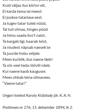
Kuid väljas ilus kõrtsi-eit,
Ei karda tema ial meest
Ei jookse tatarlase eest.
Ja tugev tatar tuleb nüüd,
Tal tuli silmas, hinges püüd
Ja himu saada ilus’t naist,
Ta kargab ligi, haarab teist,
Ja niudest näpsab naesek’se
Ta juurde hobu seljale.
Mees kurblik, ilus naene läeb!
Ta siis veel teda röövlil näeb.
Kui naene kaob kauguses
Mees ohkab leina silmavees.
“Vaene tatar!”
Ungari keelest Karoly Kisfaludy jär. K. A. H
.
Postimees nr 276, 15. detsember 1894, lk 2.