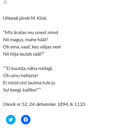
t
e
t
b
e
o
r
o
(
k
Uhlandi järele M. Kiisk.
O
(
p
O
e
p
n
e
“MIs äratas mu unest mind
s
n
Nii magus, mahe hääl?
i
s
n
i
Oh ema, vaat’, kes väljas veel
n
n
e
n
Nii hilja laulab sääl?”
w
e
w
w
i
w
n
i
“”Ei kuulda, näha midagi,
d
n
o
d
Oh uinu hellaste!
w
o
Ei nüüd vist laulma tule ju
)
w
)
Sul keegi, kallike!””
Olevik nr 52, 24. detsember 1894, lk 1133.
C
C
l
l
i
i
c
c