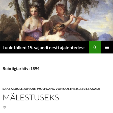
Otsi
Luuletõlked 19. sajandi eesti ajalehtedest
LIIGU
PEAME
SISU
JUURDE
Rubriigiarhiiv: 1894
SAKSA LUULE
,
JOHANN WOLFGANG VON GOETHE
,
K.
,
1894
,
SAKALA
MÄLESTUSEKS