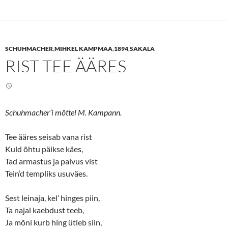
t
t
o
o
s
s
h
h
a
a
r
r
e
e
SCHUHMACHER
,
MIHKEL KAMPMAA
,
1894
,
SAKALA
o
o
n
n
RIST TEE ÄÄRES
T
F
w
a
i
c
t
e
t
b
e
o
r
o
(
k
Schuhmacher’i mõttel M. Kampann.
O
(
p
O
e
p
n
e
Tee ääres seisab vana rist
s
n
Kuld õhtu päikse käes,
i
s
n
i
Tad armastus ja palvus vist
n
n
e
n
Tein’d templiks usuväes.
w
e
w
w
i
w
n
i
Sest leinaja, kel’ hinges piin,
d
n
o
d
Ta najal kaebdust teeb,
w
o
Ja mõni kurb hing ütleb siin,
)
w