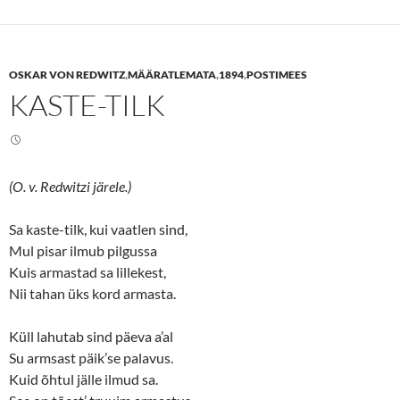
o
o
s
s
h
h
a
a
r
r
e
e
OSKAR VON REDWITZ
,
MÄÄRATLEMATA
,
1894
,
POSTIMEES
o
o
n
n
KASTE-TILK
T
F
w
a
i
c
t
e
t
b
e
o
r
o
(
k
(O. v. Redwitzi järele.)
O
(
p
O
e
p
n
e
Sa kaste-tilk, kui vaatlen sind,
s
n
Mul pisar ilmub pilgussa
i
s
n
i
Kuis armastad sa lillekest,
n
n
e
n
Nii tahan üks kord armasta.
w
e
w
w
i
w
n
i
Küll lahutab sind päeva a’al
d
n
o
d
Su armsast päik’se palavus.
w
o
Kuid õhtul jälle ilmud sa.
)
w
)