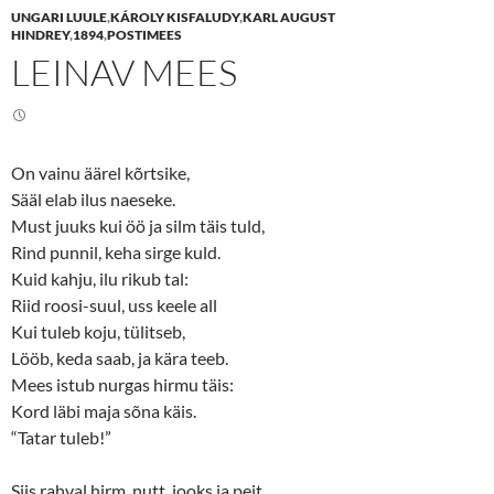
e
e
UNGARI LUULE
,
KÁROLY KISFALUDY
,
KARL AUGUST
o
o
n
n
HINDREY
,
1894
,
POSTIMEES
T
F
LEINAV MEES
w
a
i
c
t
e
t
b
e
o
r
o
(
k
O
(
On vainu äärel kõrtsike,
p
O
e
p
Sääl elab ilus naeseke.
n
e
s
n
Must juuks kui öö ja silm täis tuld,
i
s
n
i
Rind punnil, keha sirge kuld.
n
n
Kuid kahju, ilu rikub tal:
e
n
w
e
Riid roosi-suul, uss keele all
w
w
i
w
Kui tuleb koju, tülitseb,
n
i
d
n
Lööb, keda saab, ja kära teeb.
o
d
w
o
Mees istub nurgas hirmu täis:
)
w
)
Kord läbi maja sõna käis.
“Tatar tuleb!”
Siis rahval hirm, nutt, jooks ja peit