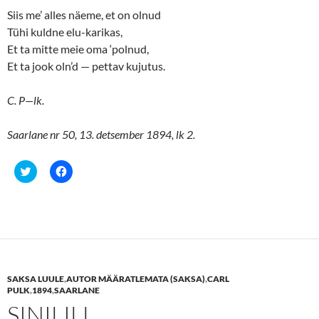
Siis me’ alles näeme, et on olnud
Tühi kuldne elu-karikas,
Et ta mitte meie oma ‘polnud,
Et ta jook oln’d — pettav kujutus.
C. P—lk.
Saarlane nr 50, 13. detsember 1894, lk 2.
C
C
l
l
i
i
c
c
k
k
t
t
o
o
s
s
h
h
a
a
r
r
e
e
SAKSA LUULE
,
AUTOR MÄÄRATLEMATA (SAKSA)
,
CARL
o
o
n
n
PULK
,
1894
,
SAARLANE
T
F
SINILILL
w
a
i
c