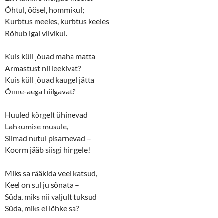
i
w
Õhtul, öösel, hommikul;
n
i
d
n
Kurbtus meeles, kurbtus keeles
o
d
w
o
Rõhub igal viivikul.
)
w
)
Kuis küll jõuad maha matta
Armastust nii leekivat?
Kuis küll jõuad kaugel jätta
Õnne-aega hiilgavat?
Huuled kõrgelt ühinevad
Lahkumise musule,
Silmad nutul pisarnevad –
Koorm jääb siisgi hingele!
Miks sa rääkida veel katsud,
Keel on sul ju sõnata –
Süda, miks nii valjult tuksud
Süda, miks ei lõhke sa?