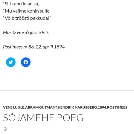
“Siit rahu leiad sa,
“Mu vaikne kohin sulle
“Võib tröösti pakkuda!”
Moritz Horn’i järele Elli.
Postimees nr 86, 22. aprill 1894.
C
C
l
l
i
i
c
c
k
k
t
t
o
o
s
s
h
h
a
a
r
r
e
e
VENE LUULE
,
ABRAM GUTMAN?
,
HENDRIK NARUSBERG
,
1894
,
POSTIMEES
o
o
n
n
SÕJAMEHE POEG
T
F
w
a
i
c
t
e
t
b