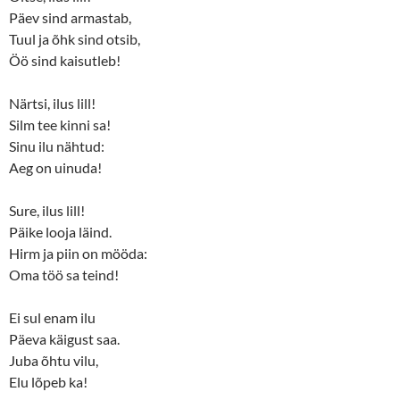
i
w
Päev sind armastab,
n
i
d
n
Tuul ja õhk sind otsib,
o
d
w
o
Öö sind kaisutleb!
)
w
)
Närtsi, ilus lill!
Silm tee kinni sa!
Sinu ilu nähtud:
Aeg on uinuda!
Sure, ilus lill!
Päike looja läind.
Hirm ja piin on mööda:
Oma töö sa teind!
Ei sul enam ilu
Päeva käigust saa.
Juba õhtu vilu,
Elu lõpeb ka!