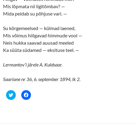
e
p
n
e
Mis lõpmata nii ligitõmbav? —
s
n
Mida peidab su põhjuse vari. —
i
s
n
i
n
n
e
n
Su kõrgemeelsed — külmad laened,
w
e
w
w
Mis võimus hiilgavad himmude vool —
i
w
n
i
Neis hukka saavad auusad meeled
d
n
o
d
Ka süüta südamed — eksituse teel. —
w
o
)
w
)
Lermantov’i järele A. Kuldsaar.
Saarlane nr 36, 6. september 1894, lk 2.
C
C
l
l
i
i
c
c
k
k
t
t
o
o
s
s
h
h
a
a
r
r