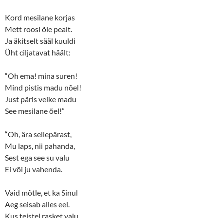
e
o
r
o
(
k
Kord mesilane korjas
O
(
p
O
Mett roosi õie pealt.
e
p
n
e
Ja äkitselt sääl kuuldi
s
n
Üht ciljatavat häält:
i
s
n
i
n
n
e
n
“Oh ema! mina suren!
w
e
w
w
Mind pistis madu nõel!
i
w
n
i
Just päris veike madu
d
n
o
d
See mesilane õel!”
w
o
)
w
)
“Oh, ära sellepärast,
Mu laps, nii pahanda,
Sest ega see su valu
Ei või ju vahenda.
Vaid mõtle, et ka Sinul
Aeg seisab alles eel.
Kus teistel rasket valu