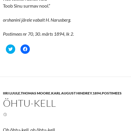
Toob Sinu surmav nool.”
orshanini järele vabalt H. Narusberg.
Postimees nr 70, 30. märts 1894, lk 2.
C
C
l
l
i
i
c
c
k
k
t
t
o
o
s
s
h
h
a
a
r
r
e
e
IIRI LUULE
,
THOMAS MOORE
,
KARL AUGUST HINDREY
,
1894
,
POSTIMEES
o
o
n
n
ÖHTU-KELL
T
F
w
a
i
c
t
e
t
b
e
o
r
o
(
k
Oh õhtu-kell, oh õhtu-kell,