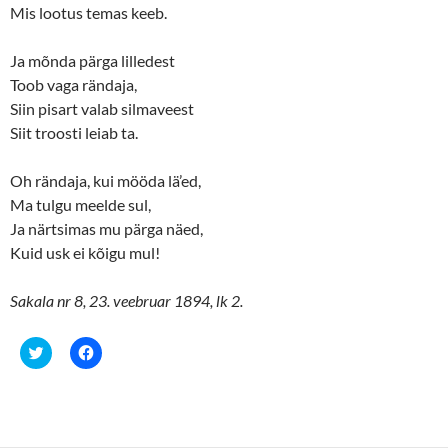
)
Mis lootus temas keeb.
Ja mõnda pärga lilledest
Toob vaga rändaja,
Siin pisart valab silmaveest
Siit troosti leiab ta.
Oh rändaja, kui mööda lä’ed,
Ma tulgu meelde sul,
Ja närtsimas mu pärga näed,
Kuid usk ei kõigu mul!
Sakala nr 8, 23. veebruar 1894, lk 2.
C
C
l
l
i
i
c
c
k
k
t
t
o
o
s
s