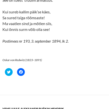
See on tõest’ truuim armastus.
Kui sureb kallim päik’se käes,
Sa sured ta’ga rõõmsaste!
Ma vaatlen sind ja mõtlen siis,
Kui õnnis surm võib olla see!
Postimees nr 193, 3. september 1894, lk 2.
Oskar von Redwitz (1823–1891)
C
C
l
l
i
i
c
c
k
k
t
t
o
o
s
s
h
h
a
a
r
r
e
e
VENE LUULE
,
ALEKSANDR PUŠKIN
,
HENDRIK