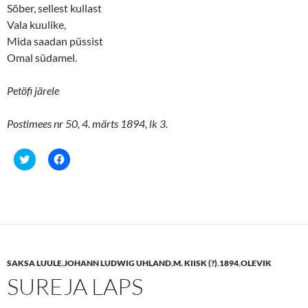
Sõber, sellest kullast
Vala kuulike,
Mida saadan püssist
Omal südamel.
Petöfi järele
Postimees nr 50, 4. märts 1894, lk 3.
C
C
l
l
i
i
c
c
k
k
t
t
o
o
s
s
h
h
a
a
r
r
e
e
SAKSA LUULE
,
JOHANN LUDWIG UHLAND
,
M. KIISK (?)
,
1894
,
OLEVIK
o
o
n
n
SUREJA LAPS
T
F
w
a
i
c