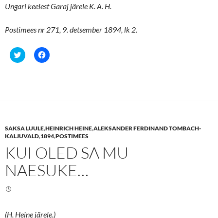
Ungari keelest Garaj järele K. A. H.
Postimees nr 271, 9. detsember 1894, lk 2.
C
C
l
l
i
i
c
c
k
k
t
t
o
o
s
s
h
h
a
a
r
r
e
e
SAKSA LUULE
,
HEINRICH HEINE
,
ALEKSANDER FERDINAND TOMBACH-
o
o
n
n
KALJUVALD
,
1894
,
POSTIMEES
T
F
KUI OLED SA MU
w
a
i
c
t
e
NAESUKE…
t
b
e
o
r
o
(
k
O
(
p
O
e
p
n
e
(H. Heine järele.)
s
n