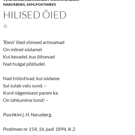
o
o
n
n
NARUSBERG
,
1894
,
POSTIMEES
T
F
HILISED ÕIED
w
a
i
c
t
e
t
b
e
o
r
o
(
k
O
(
Tõest’ õied viimsed armsamad
p
O
e
p
On mõnel südamel
n
e
s
n
Kui kevadel, kus õitsevad
i
s
n
i
Nad hulgal põldudel.
n
n
e
n
w
e
Nad trööstivad, kui südame
w
w
i
w
Sul sulab valu sund. –
n
i
d
n
Kord nägemisest parem ka
o
d
w
o
On lahkumine tund! –
)
w
)
Puschkini j. H. Narusberg.
Postimees nr 154, 16. juuli 1894, lk 2.