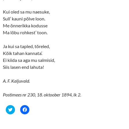
i
s
n
i
n
n
Kui oled sa mu naesuke,
e
n
Sull’ kauni põlve loon.
w
e
w
w
Me õnnerikka kodusse
i
w
n
i
Ma lõbu rohkest’ toon.
d
n
o
d
w
o
)
w
Ja kui sa tapled, tõreled,
)
Kõik tahan kannata’.
Ei kiida sa aga mu salmisid,
Siis lasen end lahuta!
A. F. Kaljuvald.
Postimees nr 230, 18. oktoober 1894, lk 2.
C
C
l
l
i
i
c
c
k
k
t
t