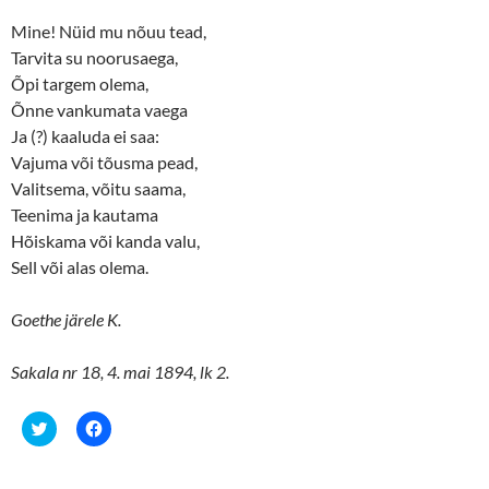
Mine! Nüid mu nõuu tead,
Tarvita su noorusaega,
Õpi targem olema,
Õnne vankumata vaega
Ja (?) kaaluda ei saa:
Vajuma või tõusma pead,
Valitsema, võitu saama,
Teenima ja kautama
Hõiskama või kanda valu,
Sell või alas olema.
Goethe järele K.
Sakala nr 18, 4. mai 1894, lk 2.
C
C
l
l
i
i
c
c
k
k