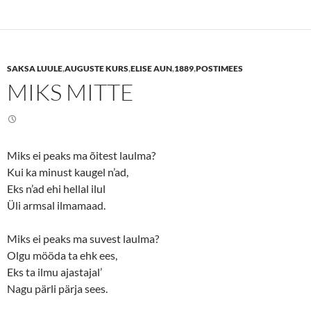
t
t
o
o
s
s
h
h
a
a
r
r
e
e
SAKSA LUULE
,
AUGUSTE KURS
,
ELISE AUN
,
1889
,
POSTIMEES
o
o
n
n
MIKS MITTE
T
F
w
a
i
c
t
e
t
b
e
o
r
o
(
k
Miks ei peaks ma õitest laulma?
O
(
p
O
Kui ka minust kaugel n’ad,
e
p
n
e
Eks n’ad ehi hellal ilul
s
n
Üli armsal ilmamaad.
i
s
n
i
n
n
e
n
Miks ei peaks ma suvest laulma?
w
e
w
w
Olgu mööda ta ehk ees,
i
w
n
i
Eks ta ilmu ajastajal’
d
n
o
d
Nagu pärli pärja sees.
w
o
)
w