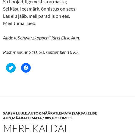
Su Loojad, ligemest sa armasta;
Sel käsul eesmärk, õnnistus on sees.
Las elu jääb, meil paradiis on ees,
Meil Jumal jäeb.
Alide v. Schwarzkoppen’i järel Elise Aun.
Postimees nr 210, 20. september 1895.
C
C
l
l
i
i
c
c
k
k
t
t
o
o
s
s
h
h
a
a
r
r
e
e
SAKSA LUULE
,
AUTOR MÄÄRATLEMATA (SAKSA)
,
ELISE
o
o
n
n
AUN
,
MÄÄRATLEMATA
,
1889
,
POSTIMEES
T
F
MERE KALDAL
w
a
i
c
t
e