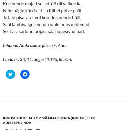
Kus nende majad seisid, öö oli vaikne ka.
Neid nägin käed risti ja Piibel põlve pääl
Ja läbi pisarate mul kuuldus nende hääl,
Sääl lambivalgel emad, nuuksudes mõlemad,
Sest ärakadund pojast sääl lugesivad nad.
Iohanna Ambrosiuse järele E. Aun.
Linda nr. 33, 11. august 1898, lk 558.
C
C
l
l
i
i
c
c
k
k
t
t
o
o
s
s
h
h
a
a
r
r
e
e
INGLISE LUULE
,
AUTOR MÄÄRATLEMATA (INGLISE)
,
ELISE
o
o
n
n
AUN
,
1898
,
LINDA
T
F
w
a