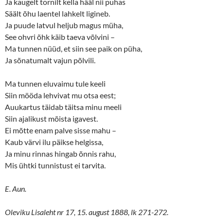
Ja kaugelt tornilt kella hääl nii puhas
Säält õhu laentel lahkelt ligineb.
Ja puude latvul heljub magus müha,
See ohvri õhk käib taeva võlvini –
Ma tunnen nüüd, et siin see paik on püha,
Ja sõnatumalt vajun põlvili.
Ma tunnen eluvaimu tule keeli
Siin mööda lehvivat mu otsa eest;
Auukartus täidab täitsa minu meeli
Siin ajalikust mõista igavest.
Ei mõtte enam palve sisse mahu –
Kaub värvi ilu päikse helgissa,
Ja minu rinnas hingab õnnis rahu,
Mis ühtki tunnistust ei tarvita.
E. Aun.
Oleviku Lisaleht nr 17, 15. august 1888, lk 271-272.