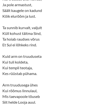
O
(
p
O
Ja pole armastust,
e
p
n
e
Säält kaugele on kadund
s
n
Kõik elurõõm ja lust.
i
s
n
i
n
n
e
n
Ta sunnib kurvalt, valjult
w
e
w
w
Küll kohust täitma Sind,
i
w
n
i
Ta hoiab raudses võrus
d
n
o
d
Et Sul ei lõhkeks rind.
w
o
)
w
)
Kuid arm on truuduseta
Kui tuli koldeta,
Kui templi teotaja,
Kes rüüstab pühama.
Arm truudusega ühes
Kui rõõmus linnulaul,
Mis taevapoole tõuseb
Siit helde Looja auul.