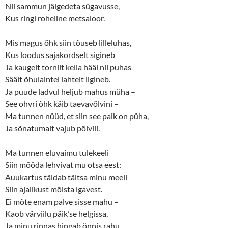
w
w
Nii sammun jälgedeta sügavusse,
i
w
n
i
Kus ringi roheline metsaloor.
d
n
o
d
w
o
Mis magus õhk siin tõuseb lilleluhas,
)
w
)
Kus loodus sajakordselt sigineb
Ja kaugelt tornilt kella hääl nii puhas
Säält õhulaintel lahtelt ligineb.
Ja puude ladvul heljub mahus müha –
See ohvri õhk käib taevavõlvini –
Ma tunnen nüüd, et siin see paik on püha,
Ja sõnatumalt vajub põlvili.
Ma tunnen eluvaimu tulekeeli
Siin mööda lehvivat mu otsa eest:
Auukartus täidab täitsa minu meeli
Siin ajalikust mõista igavest.
Ei mõte enam palve sisse mahu –
Kaob värviilu päik’se helgissa,
Ja minu rinnas hingab önnis rahu,