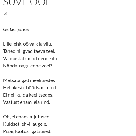
SUVE ÖÖL
w
a
i
c
t
e
t
b
e
o
r
o
(
k
Geibeli järele
.
O
(
p
O
e
p
n
e
Lille lehk, öö vaik ja vilu.
s
n
Tähed hiilgvad taeva teel.
i
s
n
i
Vaimustab mind nende ilu
n
n
e
n
Nõnda, nagu enne veel?
w
e
w
w
i
w
n
i
Metsapiigad meelitsedes
d
n
o
d
Hellakeste hüüdvad mind.
w
o
Ei neil kulda keelitsedes.
)
w
)
Vastust enam leia rind.
Oh, ei enam kujutused
Kuldset lehvi laugele.
Pisar, lootus, igatsused.