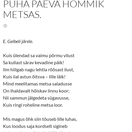
PÜHA PÄEVA HOMMIK
T
F
w
a
i
c
METSAS.
t
e
t
b
e
o
r
o
(
k
O
(
p
O
e
p
E. Geibeli järele.
n
e
s
n
i
s
Kuis ülendad sa vaimu põrmu vilust
n
i
n
n
Sa kullast särav kevadine päik!
e
n
w
e
Ilm hiilgab nagu lehtla rõõsast ilust,
w
w
i
w
Kuis iial astun õitsva – lille läik!
n
i
d
n
Mind meelitamas metsa saladusse
o
d
w
o
On ihaldavalt hõiskav linnu koor;
)
w
Nii sammun jälgedeta sügavusse,
)
Kuis ringi roheline metsa loor.
Mis magus õhk siin tõuseb lille luhas,
Kus loodus saja kordselt sigineb