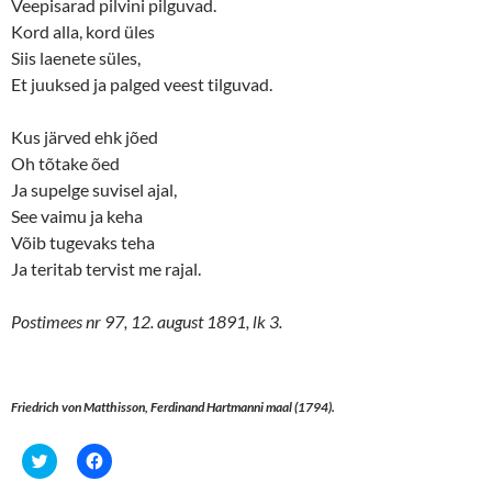
Veepisarad pilvini pilguvad.
Kord alla, kord üles
Siis laenete süles,
Et juuksed ja palged veest tilguvad.
Kus järved ehk jõed
Oh tõtake õed
Ja supelge suvisel ajal,
See vaimu ja keha
Võib tugevaks teha
Ja teritab tervist me rajal.
Postimees nr 97, 12. august 1891, lk 3.
Friedrich von Matthisson, Ferdinand Hartmanni maal (1794).
C
C
l
l
i
i