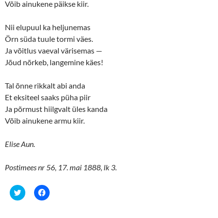
Võib ainukene päikse kiir.
Nii elupuul ka heljunemas
Örn süda tuule tormi väes.
Ja võitlus vaeval värisemas —
Jõud nõrkeb, langemine käes!
Tal õnne rikkalt abi anda
Et eksiteel saaks püha piir
Ja põrmust hiilgvalt üles kanda
Võib ainukene armu kiir.
Elise Aun.
Postimees nr 56, 17. mai 1888, lk 3.
C
C
l
l
i
i
c
c
k
k