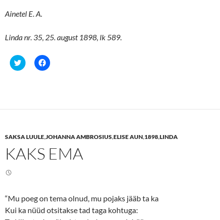
Ainetel E. A.
Linda nr. 35, 25. august 1898, lk 589.
C
C
l
l
i
i
c
c
k
k
t
t
o
o
s
s
h
h
a
a
r
r
e
e
SAKSA LUULE
,
JOHANNA AMBROSIUS
,
ELISE AUN
,
1898
,
LINDA
o
o
n
n
KAKS EMA
T
F
w
a
i
c
t
e
t
b
e
o
r
o
(
k
“Mu poeg on tema olnud, mu pojaks jääb ta ka
O
(
p
O
Kui ka nüüd otsitakse tad taga kohtuga:
e
p