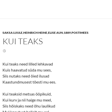
i
i
c
c
k
k
t
t
o
o
s
s
h
h
a
a
r
r
e
e
SAKSA LUULE
,
HEINRICH HEINE
,
ELISE AUN
,
1889
,
POSTIMEES
o
o
n
n
KUI TEAKS
T
F
w
a
i
c
t
e
t
b
e
o
r
o
(
k
Kui teaks need lilled lehkavad
O
(
p
O
Kuis haavatud süda mu sees,
e
p
n
e
Siis nutaks need õied ilusad
s
n
Kaastundmusest tõesti mu ees.
i
s
n
i
n
n
e
n
Kui teaksid metsas ööpikuid,
w
e
w
w
Kui kurv ja nii haige mu meel,
i
w
n
i
Siis hõiskaks need õhu laulikud
d
n
o
d
Mul kosutust hellalt mu eel.