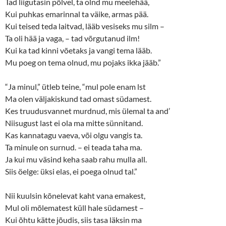
n
e
Tad liigutasin põlvel, ta olnd mu meelehää,
s
n
Kui puhkas emarinnal ta väike, armas pää.
i
s
n
i
Kui teised teda laitvad, lääb vesiseks mu silm –
n
n
e
n
Ta oli hää ja vaga, – tad võrgutanud ilm!
w
e
w
w
Kui ka tad kinni võetaks ja vangi tema lääb.
i
w
n
i
Mu poeg on tema olnud, mu pojaks ikka jääb.”
d
n
o
d
w
o
“Ja minul,” ütleb teine, “mul pole enam lst
)
w
)
Ma olen väljakiskund tad omast südamest.
Kes truudusvannet murdnud, mis ülemal ta and’
Niisugust last ei ola ma mitte sünnitand.
Kas kannatagu vaeva, või olgu vangis ta.
Ta minule on surnud. – ei teada taha ma.
Ja kui mu väsind keha saab rahu mulla all.
Siis öelge: üksi elas, ei poega olnud tal.”
Nii kuulsin kõnelevat kaht vana emakest,
Mul oli mõlematest küll hale südamest –
Kui õhtu kätte jõudis, siis tasa läksin ma