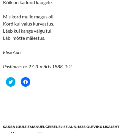
Kõik on kadund kaugele.
Mis kord mulle magus oli
Kord kui valus kurvastus.
Läeb kui kange välgu tuli
Läbi mõtte mälestus.
Elise Aun.
Postimees nr 27, 3. märts 1888, lk 2.
C
C
l
l
i
i
c
c
k
k
t
t
o
o
s
s
h
h
a
a
r
r
e
e
SAKSA LUULE
,
EMANUEL GEIBEL
,
ELISE AUN
,
1888
,
OLEVIKU LISALEHT
o
o
n
n