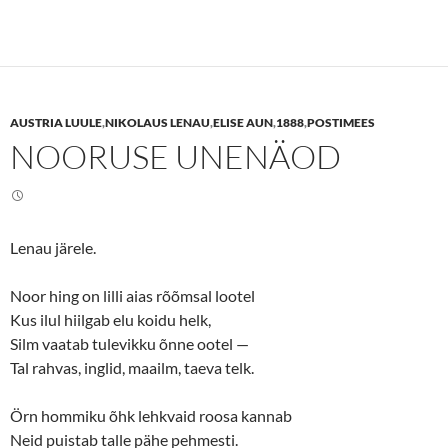
c
c
k
k
t
t
o
o
s
s
h
h
a
a
r
r
e
e
AUSTRIA LUULE
,
NIKOLAUS LENAU
,
ELISE AUN
,
1888
,
POSTIMEES
o
o
n
n
NOORUSE UNENÄOD
T
F
w
a
i
c
t
e
t
b
e
o
r
o
(
k
Lenau järele.
O
(
p
O
e
p
n
e
Noor hing on lilli aias rõõmsal lootel
s
n
Kus ilul hiilgab elu koidu helk,
i
s
n
i
Silm vaatab tulevikku õnne ootel —
n
n
e
n
Tal rahvas, inglid, maailm, taeva telk.
w
e
w
w
i
w
n
i
Örn hommiku õhk lehkvaid roosa kannab
d
n
o
d
Neid puistab talle pähe pehmesti.