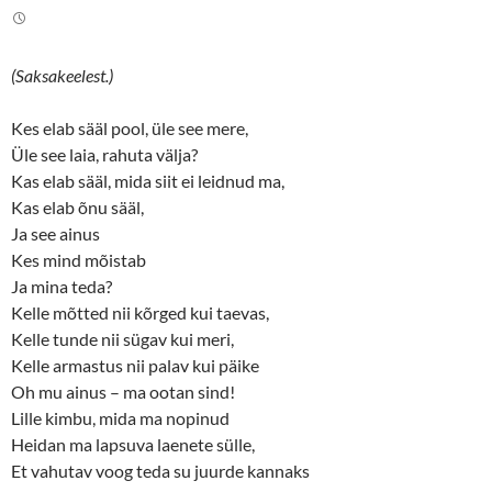
t
b
e
o
r
o
(
k
O
(
(Saksakeelest.)
p
O
e
p
n
e
s
n
Kes elab sääl pool, üle see mere,
i
s
n
i
Üle see laia, rahuta välja?
n
n
Kas elab sääl, mida siit ei leidnud ma,
e
n
w
e
Kas elab õnu sääl,
w
w
i
w
Ja see ainus
n
i
d
n
Kes mind mõistab
o
d
w
o
Ja mina teda?
)
w
)
Kelle mõtted nii kõrged kui taevas,
Kelle tunde nii sügav kui meri,
Kelle armastus nii palav kui päike
Oh mu ainus – ma ootan sind!
Lille kimbu, mida ma nopinud
Heidan ma lapsuva laenete sülle,
Et vahutav voog teda su juurde kannaks