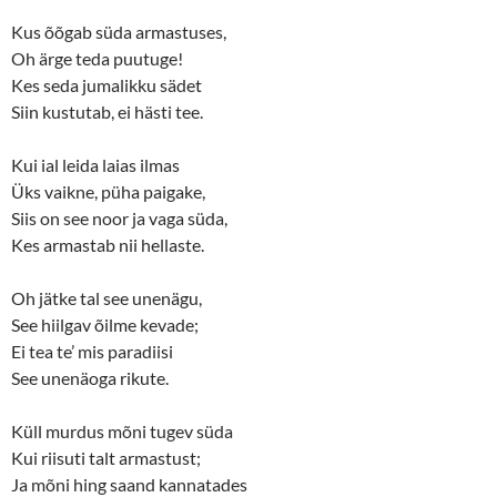
Kus õõgab süda armastuses,
Oh ärge teda puutuge!
Kes seda jumalikku sädet
Siin kustutab, ei hästi tee.
Kui ial leida laias ilmas
Üks vaikne, püha paigake,
Siis on see noor ja vaga süda,
Kes armastab nii hellaste.
Oh jätke tal see unenägu,
See hiilgav õilme kevade;
Ei tea te’ mis paradiisi
See unenäoga rikute.
Küll murdus mõni tugev süda
Kui riisuti talt armastust;
Ja mõni hing saand kannatades