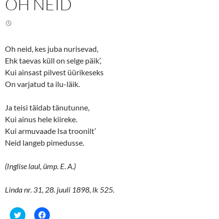
OH NEID
i
c
t
e
t
b
e
o
r
o
(
k
O
(
Oh neid, kes juba nurisevad,
p
O
e
p
Ehk taevas küll on selge päik’,
n
e
s
n
Kui ainsast pilvest üürikeseks
i
s
n
i
On varjatud ta ilu-läik.
n
n
e
n
w
e
Ja teisi täidab tänutunne,
w
w
i
w
Kui ainus hele kiireke.
n
i
d
n
Kui armuvaade Isa troonilt’
o
d
w
o
Neid langeb pimedusse.
)
w
)
(Inglise laul, ümp. E. A.)
Linda nr. 31, 28. juuli 1898, lk 525.
C
C