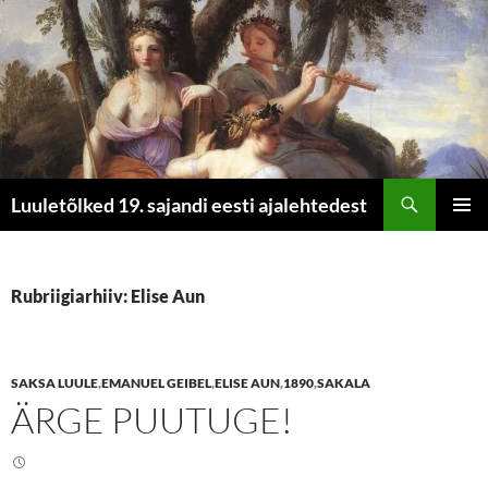
Otsi
Luuletõlked 19. sajandi eesti ajalehtedest
LIIGU
PEAME
SISU
JUURDE
Rubriigiarhiiv: Elise Aun
SAKSA LUULE
,
EMANUEL GEIBEL
,
ELISE AUN
,
1890
,
SAKALA
ÄRGE PUUTUGE!