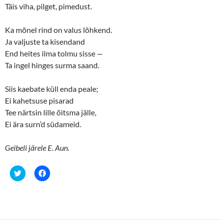
Täis viha, pilget, pimedust.
Ka mõnel rind on valus lõhkend.
Ja valjuste ta kisendand
End heites ilma tolmu sisse
—
Ta ingel hinges surma saand.
Siis kaebate küll enda peale;
Ei kahetsuse pisarad
Tee närtsin lille õitsma jälle,
Ei ära surn’d südameid.
Geibeli järele E. Aun.
C
C
l
l
i
i
c
c
k
k
t
t
o
o
s
s