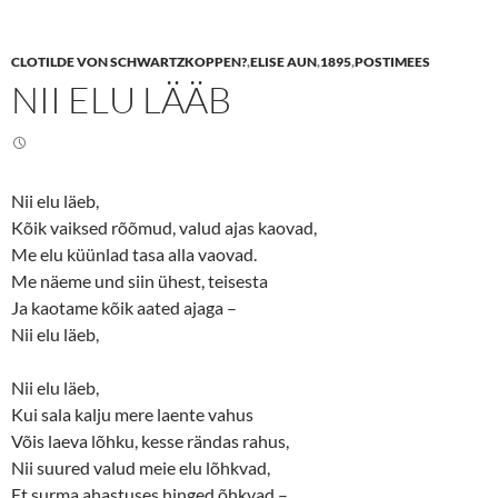
h
h
a
a
r
r
e
e
CLOTILDE VON SCHWARTZKOPPEN?
,
ELISE AUN
,
1895
,
POSTIMEES
o
o
n
n
NII ELU LÄÄB
T
F
w
a
i
c
t
e
t
b
e
o
r
o
(
k
Nii elu läeb,
O
(
p
O
Kõik vaiksed rõõmud, valud ajas kaovad,
e
p
n
e
Me elu küünlad tasa alla vaovad.
s
n
Me näeme und siin ühest, teisesta
i
s
n
i
Ja kaotame kõik aated ajaga –
n
n
e
n
Nii elu läeb,
w
e
w
w
i
w
n
i
Nii elu läeb,
d
n
o
d
Kui sala kalju mere laente vahus
w
o
Võis laeva lõhku, kesse rändas rahus,
)
w
)
Nii suured valud meie elu lõhkvad,
Et surma ahastuses hinged õhkvad –