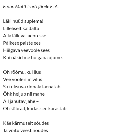
O
(
F. von Matthison’i järele E. A.
p
O
e
p
n
e
s
n
Läki nüüd suplema!
i
s
n
i
Lilleliselt kaldalta
n
n
Alla läikiva laentesse.
e
n
w
e
Päikese paiste ees
w
w
i
w
Hiilgava veevoole sees
n
i
d
n
Kui näkid me hulgana ujume.
o
d
w
o
)
w
)
Oh rõõmu, kui ilus
Vee voole siin vilus
Su tuksuva rinnala laenatab.
Õhk heljub nii mahe
All jahutav jahe –
Oh sõbrad, kudas see karastab.
Käe kärmuselt sõudes
Ja võitu veest nõudes