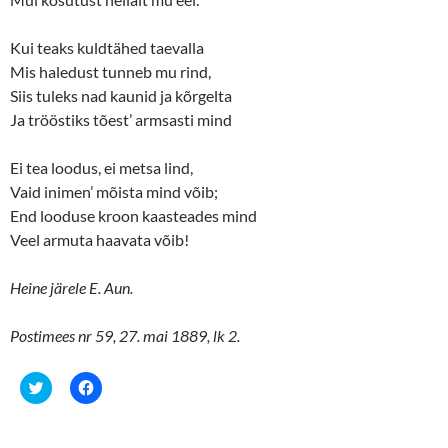
w
o
)
w
)
Kui teaks kuldtähed taevalla
Mis haledust tunneb mu rind,
Siis tuleks nad kaunid ja kõrgelta
Ja trööstiks tõest’ armsasti mind
Ei tea loodus, ei metsa lind,
Vaid inimen’ mõista mind võib;
End looduse kroon kaasteades mind
Veel armuta haavata võib!
Heine järele E. Aun.
Postimees nr 59, 27. mai 1889, lk 2.
C
C
l
l
i
i
c
c
k
k