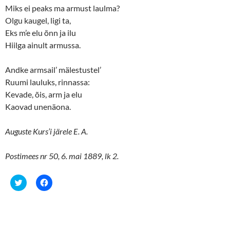
)
Miks ei peaks ma armust laulma?
Olgu kaugel, ligi ta,
Eks m’e elu õnn ja ilu
Hiilga ainult armussa.
Andke armsail’ mälestustel’
Ruumi lauluks, rinnassa:
Kevade, õis, arm ja elu
Kaovad unenäona.
Auguste Kurs’i järele E. A.
Postimees nr 50, 6. mai 1889, lk 2.
C
C
l
l
i
i
c
c
k
k
t
t
o
o
s
s