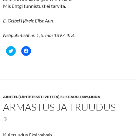
Mis ühtgi tunnistust ei tarvita.
E. Geibel’i järele Elise Aun.
Nelipühi-Leht nr. 1, 5. mai 1897, lk 3.
C
C
l
l
i
i
c
c
k
k
t
t
o
o
s
s
h
h
a
a
r
r
e
e
AINETEL (LÄHTETEKSTI VIITETA)
,
ELISE AUN
,
1889
,
LINDA
o
o
n
n
ARMASTUS JA TRUUDUS
T
F
w
a
i
c
t
e
t
b
e
o
r
o
(
k
Kui truudus üksi valvab,