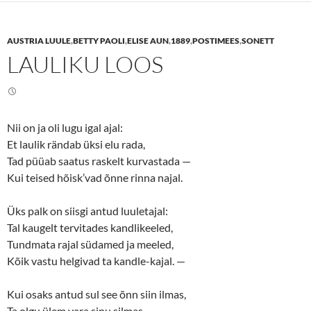
h
h
a
a
r
r
e
e
AUSTRIA LUULE
,
BETTY PAOLI
,
ELISE AUN
,
1889
,
POSTIMEES
,
SONETT
o
o
n
n
LAULIKU LOOS
T
F
w
a
i
c
t
e
t
b
e
o
r
o
(
k
Nii on ja oli lugu igal ajal:
O
(
p
O
Et laulik rändab üksi elu rada,
e
p
n
e
Tad püüab saatus raskelt kurvastada —
s
n
Kui teised hõisk’vad õnne rinna najal.
i
s
n
i
n
n
e
n
Üks palk on siisgi antud luuletajal:
w
e
w
w
Tal kaugelt tervitades kandlikeeled,
i
w
n
i
Tundmata rajal südamed ja meeled,
d
n
o
d
Kõik vastu helgivad ta kandle-kajal. —
w
o
)
w
)
Kui osaks antud sul see õnn siin ilmas,
Ta olgu ülem vara sinu silmas,