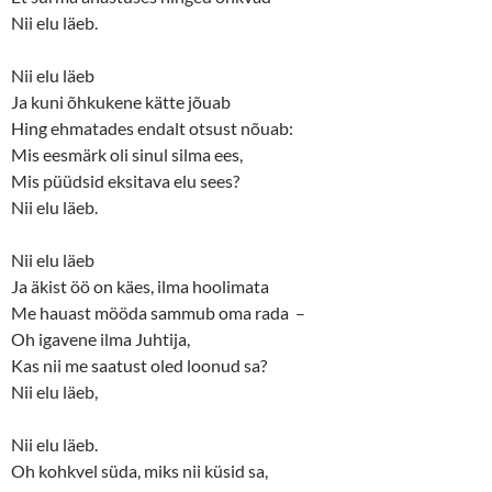
Nii elu läeb.
Nii elu läeb
Ja kuni õhkukene kätte jõuab
Hing ehmatades endalt otsust nõuab:
Mis eesmärk oli sinul silma ees,
Mis püüdsid eksitava elu sees?
Nii elu läeb.
Nii elu läeb
Ja äkist öö on käes, ilma hoolimata
Me hauast mööda sammub oma rada –
Oh igavene ilma Juhtija,
Kas nii me saatust oled loonud sa?
Nii elu läeb,
Nii elu läeb.
Oh kohkvel süda, miks nii küsid sa,