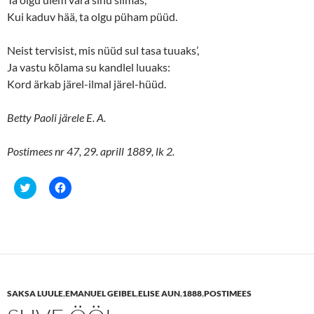
Kui kaduv hää, ta olgu püham püüd.
Neist tervisist, mis nüüd sul tasa tuuaks’,
Ja vastu kõlama su kandlel luuaks:
Kord ärkab järel-ilmal järel-hüüd.
Betty Paoli järele E. A.
Postimees nr 47, 29. aprill 1889, lk 2.
C
C
l
l
i
i
c
c
k
k
t
t
o
o
s
s
h
h
a
a
r
r
e
e
SAKSA LUULE
,
EMANUEL GEIBEL
,
ELISE AUN
,
1888
,
POSTIMEES
o
o
n
n
T
F