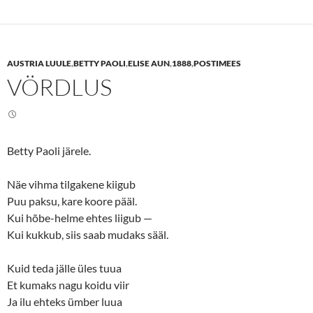
t
t
o
o
s
s
h
h
a
a
r
r
e
e
AUSTRIA LUULE
,
BETTY PAOLI
,
ELISE AUN
,
1888
,
POSTIMEES
o
o
n
n
VÖRDLUS
T
F
w
a
i
c
t
e
t
b
e
o
r
o
(
k
Betty Paoli järele.
O
(
p
O
e
p
n
e
Näe vihma tilgakene kiigub
s
n
Puu paksu, kare koore pääl.
i
s
n
i
Kui hõbe-helme ehtes liigub —
n
n
e
n
Kui kukkub, siis saab mudaks sääl.
w
e
w
w
i
w
n
i
Kuid teda jälle üles tuua
d
n
o
d
Et kumaks nagu koidu viir
w
o
Ja ilu ehteks ümber luua
)
w
)