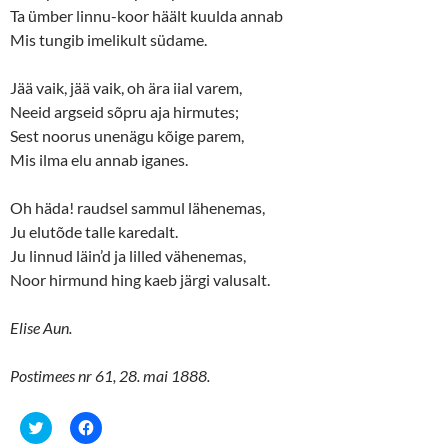
w
o
Ta ümber linnu-koor häält kuulda annab
)
w
)
Mis tungib imelikult südame.
Jää vaik, jää vaik, oh ära iial varem,
Neeid argseid sõpru aja hirmutes;
Sest noorus unenägu kõige parem,
Mis ilma elu annab iganes.
Oh häda! raudsel sammul lähenemas,
Ju elutõde talle karedalt.
Ju linnud läin’d ja lilled vähenemas,
Noor hirmund hing kaeb järgi valusalt.
Elise Aun.
Postimees nr 61, 28. mai 1888.
C
C
l
l