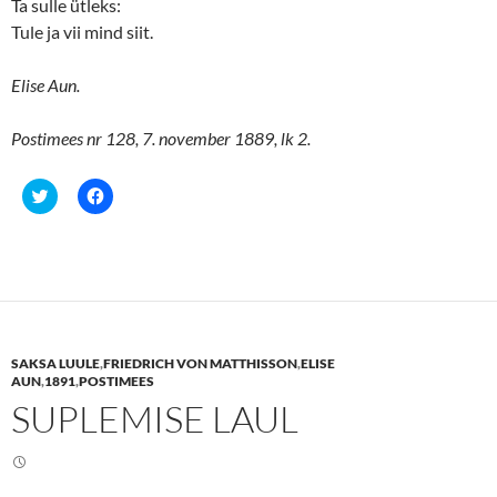
Ta sulle ütleks:
Tule ja vii mind siit.
Elise Aun.
Postimees nr 128, 7. november 1889, lk 2.
C
C
l
l
i
i
c
c
k
k
t
t
o
o
s
s
h
h
a
a
r
r
e
e
SAKSA LUULE
,
FRIEDRICH VON MATTHISSON
,
ELISE
o
o
n
n
AUN
,
1891
,
POSTIMEES
T
F
SUPLEMISE LAUL
w
a
i
c
t
e
t
b
e
o
r
o
(
k