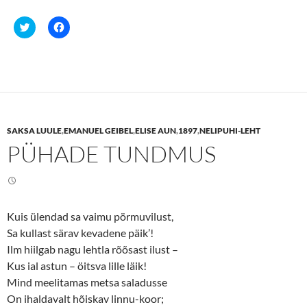
C
C
l
l
i
i
c
c
k
k
t
t
o
o
s
s
h
h
a
a
r
r
e
e
SAKSA LUULE
,
EMANUEL GEIBEL
,
ELISE AUN
,
1897
,
NELIPUHI-LEHT
o
o
n
n
PÜHADE TUNDMUS
T
F
w
a
i
c
t
e
t
b
e
o
r
o
(
k
Kuis ülendad sa vaimu pörmuvilust,
O
(
p
O
Sa kullast särav kevadene päik’!
e
p
n
e
Ilm hiilgab nagu lehtla rõõsast ilust –
s
n
Kus ial astun – öitsva lille läik!
i
s
n
i
Mind meelitamas metsa saladusse
n
n
e
n
On ihaldavalt hõiskav linnu-koor;
w
e