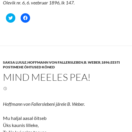
Olevik nr. 6, 6. veebruar 1896, lk 147.
C
C
l
l
i
i
c
c
k
k
t
t
o
o
s
s
h
h
a
a
r
r
e
e
SAKSA LUULE
,
HOFFMANN VON FALLERSLEBEN
,
B. WEBER
,
1896
,
EESTI
o
o
n
n
POSTIMEHE ÕHTUSED KÕNED
T
F
MIND MEELES PEA!
w
a
i
c
t
e
t
b
e
o
r
o
(
k
O
(
Hoffmann von Fallerslebeni järele B. Weber.
p
O
e
p
n
e
s
n
Mu haljal aasal õitseb
i
s
n
i
Üks kaunis lilleke,
n
n
e
n