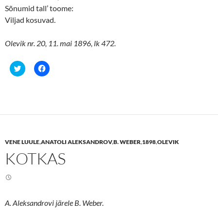
w
o
Sõnumid tall’ toome:
)
w
)
Viljad kosuvad.
Olevik nr. 20, 11. mai 1896, lk 472.
C
C
l
l
i
i
c
c
k
k
t
t
o
o
s
s
h
h
a
a
r
r
e
e
VENE LUULE
,
ANATOLI ALEKSANDROV
,
B. WEBER
,
1898
,
OLEVIK
o
o
n
n
KOTKAS
T
F
w
a
i
c
t
e
t
b
e
o
r
o
(
k
A. Aleksandrovi järele B. Weber.
O
(
p
O