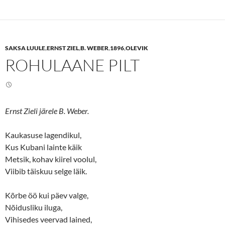
t
t
o
o
s
s
h
h
a
a
r
r
e
e
SAKSA LUULE
,
ERNST ZIEL
,
B. WEBER
,
1896
,
OLEVIK
o
o
n
n
ROHULAANE PILT
T
F
w
a
i
c
t
e
t
b
e
o
r
o
(
k
Ernst Zieli järele B. Weber.
O
(
p
O
e
p
n
e
Kaukasuse lagendikul,
s
n
Kus Kubani lainte käik
i
s
n
i
Metsik, kohav kiirel voolul,
n
n
e
n
Viibib täiskuu selge läik.
w
e
w
w
i
w
n
i
Kõrbe öö kui päev valge,
d
n
o
d
Nõidusliku iluga,
w
o
Vihisedes veervad lained,
)
w