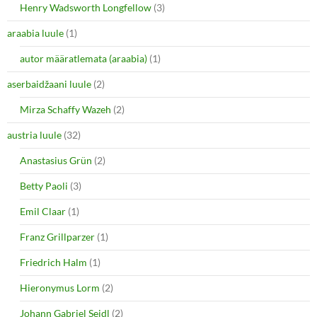
O
(
Henry Wadsworth Longfellow
(3)
p
O
e
p
araabia luule
n
(1)
e
s
n
i
s
autor määratlemata (araabia)
(1)
n
i
n
n
e
n
aserbaidžaani luule
(2)
w
e
w
w
i
w
Mirza Schaffy Wazeh
(2)
n
i
d
n
o
d
austria luule
(32)
w
o
)
w
Anastasius Grün
(2)
)
Betty Paoli
(3)
Emil Claar
(1)
Franz Grillparzer
(1)
Friedrich Halm
(1)
Hieronymus Lorm
(2)
Johann Gabriel Seidl
(2)