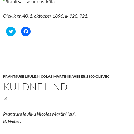
*
Stanitsa – asundus, küla.
Olevik nr. 40, 1. oktoober 1896, lk 920, 921.
C
C
l
l
i
i
c
c
k
k
t
t
o
o
s
s
h
h
a
a
r
r
e
e
PRANTSUSE LUULE
,
NICOLAS MARTIN
,
B. WEBER
,
1890
,
OLEVIK
o
o
n
n
KULDNE LIND
T
F
w
a
i
c
t
e
t
b
e
o
r
o
(
k
Prantsuse lauliku Nicolas Martini laul.
O
(
p
O
B. Weber.
e
p
n
e
s
n