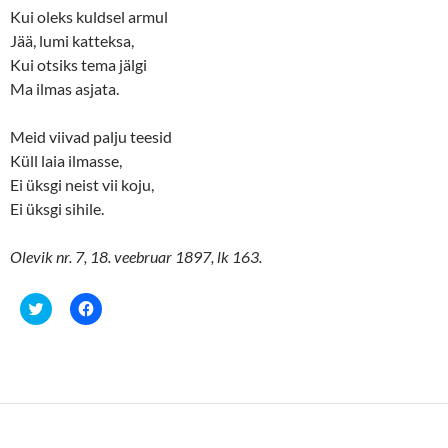
Kui oleks kuldsel armul
Jää, lumi katteksa,
Kui otsiks tema jälgi
Ma ilmas asjata.
Meid viivad palju teesid
Küll laia ilmasse,
Ei üksgi neist vii koju,
Ei üksgi sihile.
Olevik nr. 7, 18. veebruar 1897, lk 163.
C
C
l
l
i
i
c
c
k
k
t
t
o
o
s
s
h
h
a
a
r
r