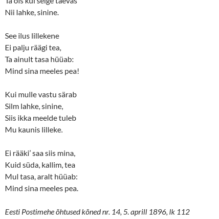
Ta õis kui selge taevas
w
e
Nii lahke, sinine.
w
w
i
w
n
i
d
n
See ilus lillekene
o
d
w
o
Ei palju räägi tea,
)
w
)
Ta ainult tasa hüüab:
Mind sina meeles pea!
Kui mulle vastu särab
Silm lahke, sinine,
Siis ikka meelde tuleb
Mu kaunis lilleke.
Ei rääki’ saa siis mina,
Kuid süda, kallim, tea
Mul tasa, aralt hüüab:
Mind sina meeles pea.
Eesti Postimehe õhtused kõned nr. 14, 5. aprill 1896, lk 112