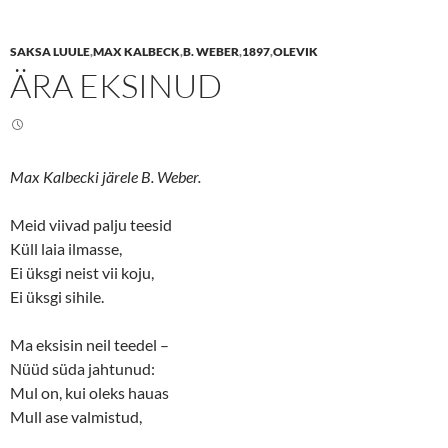
h
h
a
a
r
r
e
e
SAKSA LUULE
,
MAX KALBECK
,
B. WEBER
,
1897
,
OLEVIK
o
o
n
n
ÄRA EKSINUD
T
F
w
a
i
c
t
e
t
b
e
o
r
o
(
k
Max Kalbecki järele B. Weber.
O
(
p
O
e
p
n
e
Meid viivad palju teesid
s
n
Küll laia ilmasse,
i
s
n
i
Ei üksgi neist vii koju,
n
n
e
n
Ei üksgi sihile.
w
e
w
w
i
w
n
i
Ma eksisin neil teedel –
d
n
o
d
Nüüd süda jahtunud:
w
o
Mul on, kui oleks hauas
)
w
)
Mull ase valmistud,