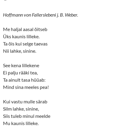
t
b
e
o
r
o
(
k
Hoffmann von Fallerslebeni j. B. Weber.
O
(
p
O
e
p
n
e
Me haljal aasal õitseb
s
n
Üks kaunis lilleke.
i
s
n
i
Ta õis kui selge taevas
n
n
e
n
Nii lahke, sinine.
w
e
w
w
i
w
n
i
See kena lillekene
d
n
o
d
Ei palju rääki tea,
w
o
Ta ainult tasa hüüab:
)
w
)
Mind sina meeles pea!
Kui vastu mulle särab
Silm lahke, sinine,
Siis tuleb minul meelde
Mu kaunis lilleke.