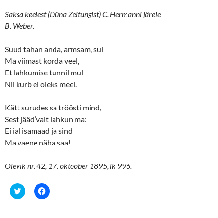
Saksa keelest (Düna Zeitungist) C. Hermanni järele
B. Weber.
Suud tahan anda, armsam, sul
Ma viimast korda veel,
Et lahkumise tunnil mul
Nii kurb ei oleks meel.
Kätt surudes sa tröösti mind,
Sest jääd’valt lahkun ma:
Ei ial isamaad ja sind
Ma vaene näha saa!
Olevik nr. 42, 17. oktoober 1895, lk 996.
C
C
l
l
i
i
c
c
k
k