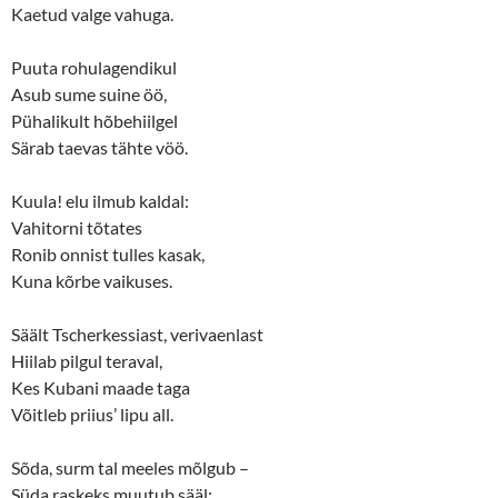
)
Kaetud valge vahuga.
Puuta rohulagendikul
Asub sume suine öö,
Pühalikult hõbehiilgel
Särab taevas tähte vöö.
Kuula! elu ilmub kaldal:
Vahitorni tõtates
Ronib onnist tulles kasak,
Kuna kõrbe vaikuses.
Säält Tscherkessiast, verivaenlast
Hiilab pilgul teraval,
Kes Kubani maade taga
Võitleb priius’ lipu all.
Sõda, surm tal meeles mõlgub –
Süda raskeks muutub sääl: