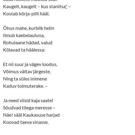
Kaugelt, kaugelt – kus stanitsa
*
–
Kostab kõrja-pilli hääl.
Õhus mahe, kurblik helin
Ilmub kaebelauluna,
Rohulaane hädad, valud
Kõlavad ta häälessa:
Et nii suur ja vägev loodus,
Võimus vältav järgeste,
Ning ta süles inimene
Kaduv tolmuterake. –
Ja need viisid kaja saatel
Sõudvad tõega meresse –
Näe! sääl Kaukasuse harjad
Koovad taeva sinasse.