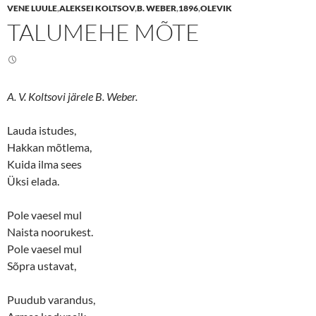
e
e
VENE LUULE
,
ALEKSEI KOLTSOV
,
B. WEBER
,
1896
,
OLEVIK
o
o
n
n
TALUMEHE MÕTE
T
F
w
a
i
c
t
e
t
b
e
o
r
o
(
k
A. V. Koltsovi järele B. Weber.
O
(
p
O
e
p
n
e
Lauda istudes,
s
n
Hakkan mõtlema,
i
s
n
i
Kuida ilma sees
n
n
e
n
Üksi elada.
w
e
w
w
i
w
n
i
Pole vaesel mul
d
n
o
d
Naista noorukest.
w
o
Pole vaesel mul
)
w
)
Sõpra ustavat,
Puudub varandus,