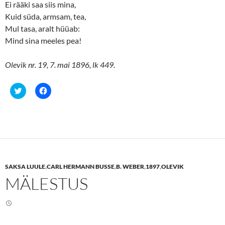
Ei rääki saa siis mina,
Kuid süda, armsam, tea,
Mul tasa, aralt hüüab:
Mind sina meeles pea!
Olevik nr. 19, 7. mai 1896, lk 449.
C
C
l
l
i
i
c
c
k
k
t
t
o
o
s
s
h
h
a
a
r
r
e
e
SAKSA LUULE
,
CARL HERMANN BUSSE
,
B. WEBER
,
1897
,
OLEVIK
o
o
n
n
MÄLESTUS
T
F
w
a
i
c
t
e
t
b
e
o
r
o