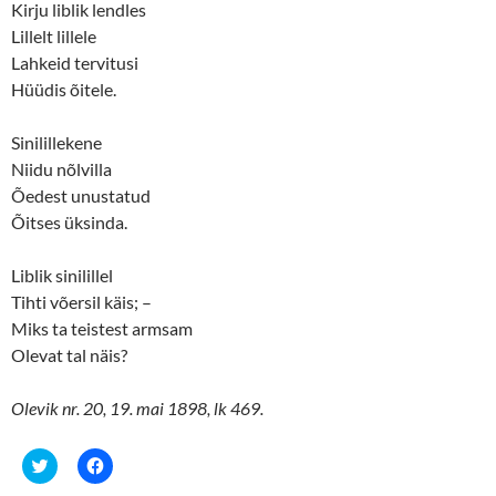
n
e
Kirju liblik lendles
s
n
Lillelt lillele
i
s
n
i
Lahkeid tervitusi
n
n
e
n
Hüüdis õitele.
w
e
w
w
i
w
n
i
Sinilillekene
d
n
o
d
Niidu nõlvilla
w
o
Õedest unustatud
)
w
)
Õitses üksinda.
Liblik sinilillel
Tihti võersil käis; –
Miks ta teistest armsam
Olevat tal näis?
Olevik nr. 20, 19. mai 1898, lk 469.
C
C
l
l
i
i