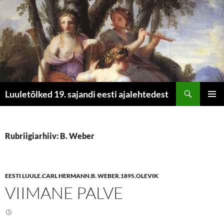
Otsi
Luuletõlked 19. sajandi eesti ajalehtedest
LIIGU
PEAME
SISU
JUURDE
Rubriigiarhiiv: B. Weber
EESTI LUULE
,
CARL HERMANN
,
B. WEBER
,
1895
,
OLEVIK
VIIMANE PALVE