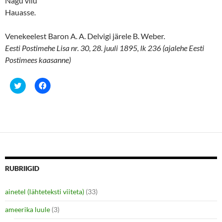
Nagu vilu
Hauasse.
Venekeelest Baron A. A. Delvigi järele B. Weber.
Eesti Postimehe Lisa nr. 30, 28. juuli 1895, lk 236 (ajalehe Eesti
Postimees kaasanne)
C
C
l
l
i
i
c
c
k
k
t
t
o
o
s
s
h
h
a
a
r
r
e
e
o
o
n
n
RUBRIIGID
T
F
w
a
i
c
ainetel (lähteteksti viiteta)
(33)
t
e
t
b
e
o
ameerika luule
(3)
r
o
(
k