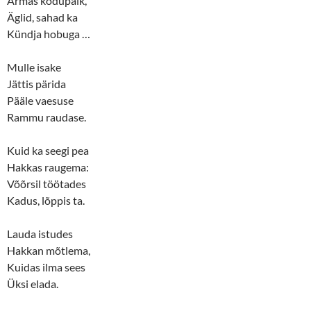
Armas kodupaik,
Äglid, sahad ka
Kündja hobuga …
Mulle isake
Jättis pärida
Pääle vaesuse
Rammu raudase.
Kuid ka seegi pea
Hakkas raugema:
Võõrsil töötades
Kadus, lõppis ta.
Lauda istudes
Hakkan mõtlema,
Kuidas ilma sees
Üksi elada.