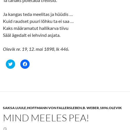
Ta tahaks põletada trellisid.
Ja kangas teda meelitas ja hüüdis …
Kuid raudset puuri lõhku ta ei saa …
Kaks määramatut hallikarva tiivu
Sääl ägedalt ei lehvind asjata.
Olevik nr. 19, 12. mai 1898, lk 446.
C
C
l
l
i
i
c
c
k
k
t
t
o
o
s
s
h
h
a
a
r
r
e
e
SAKSA LUULE
,
HOFFMANN VON FALLERSLEBEN
,
B. WEBER
,
1896
,
OLEVIK
o
o
n
n
MIND MEELES PEA!
T
F
w
a
i
c
t
e