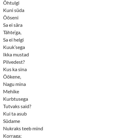
Õhtulgi
w
e
w
w
Kuni süda
i
w
n
i
Ööseni
d
n
o
d
Sa ei sära
w
o
Tähte’ga,
)
w
)
Sa ei helgi
Kuuk’sega
Ikka mustad
Pilvedest?
Kus ka sina
Öökene,
Nagu mina
Mehike
Kurbtusega
Tutvaks said?
Kui ta asub
Südame
Nukraks teeb mind
Korraga;