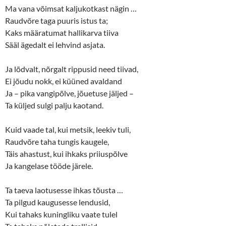
e
p
n
e
Ma vana võimsat kaljukotkast nägin …
s
n
Raudvõre taga puuris istus ta;
i
s
n
i
Kaks määratumat hallikarva tiiva
n
n
e
n
Sääl ägedalt ei lehvind asjata.
w
e
w
w
i
w
n
i
Ja lõdvalt, nõrgalt rippusid need tiivad,
d
n
o
d
Ei jõudu nokk, ei küüned avaldand
w
o
Ja – pika vangipõlve, jõuetuse jäljed –
)
w
)
Ta küljed sulgi palju kaotand.
Kuid vaade tal, kui metsik, leekiv tuli,
Raudvõre taha tungis kaugele,
Täis ahastust, kui ihkaks priiuspõlve
Ja kangelase tööde järele.
Ta taeva laotusesse ihkas tõusta …
Ta pilgud kaugusesse lendusid,
Kui tahaks kuningliku vaate tulel