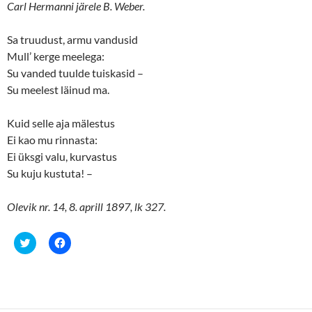
(
k
Carl Hermanni järele B. Weber.
O
(
p
O
e
p
n
e
Sa truudust, armu vandusid
s
n
Mull’ kerge meelega:
i
s
n
i
Su vanded tuulde tuiskasid –
n
n
e
n
Su meelest läinud ma.
w
e
w
w
i
w
n
i
Kuid selle aja mälestus
d
n
o
d
Ei kao mu rinnasta:
w
o
Ei üksgi valu, kurvastus
)
w
)
Su kuju kustuta! –
Olevik nr. 14, 8. aprill 1897, lk 327.
C
C
l
l
i
i
c
c
k
k
t
t
o
o
s
s