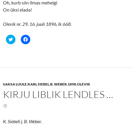
Oh, kurb siin ilmas mehelgi
On üksi elada!
Olevik nr. 29, 16. juuli 1896, lk 668.
C
C
l
l
i
i
c
c
k
k
t
t
o
o
s
s
h
h
a
a
r
r
e
e
SAKSA LUULE
,
KARL SIEBEL
,
B. WEBER
,
1898
,
OLEVIK
o
o
n
n
KIRJU LIBLIK LENDLES …
T
F
w
a
i
c
t
e
t
b
e
o
r
o
(
k
K. Siebeli j. B. Weber.
O
(
p
O
e
p