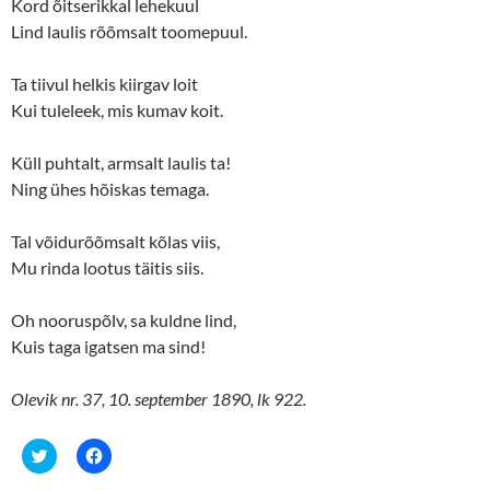
Kord õitserikkal lehekuul
i
s
n
i
Lind laulis rõõmsalt toomepuul.
n
n
e
n
w
e
w
w
Ta tiivul helkis kiirgav loit
i
w
n
i
Kui tuleleek, mis kumav koit.
d
n
o
d
w
o
Küll puhtalt, armsalt laulis ta!
)
w
)
Ning ühes hõiskas temaga.
Tal võidurõõmsalt kõlas viis,
Mu rinda lootus täitis siis.
Oh nooruspõlv, sa kuldne lind,
Kuis taga igatsen ma sind!
Olevik nr. 37, 10. september 1890, lk 922.
C
C
l
l
i
i