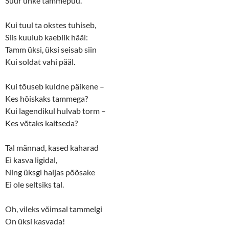
Suur uhke tammepuu.
)
w
)
Kui tuul ta okstes tuhiseb,
Siis kuulub kaeblik hääl:
Tamm üksi, üksi seisab siin
Kui soldat vahi pääl.
Kui tõuseb kuldne päikene –
Kes hõiskaks tammega?
Kui lagendikul hulvab torm –
Kes võtaks kaitseda?
Tal männad, kased kaharad
Ei kasva ligidal,
Ning üksgi haljas põõsake
Ei ole seltsiks tal.
Oh, vileks võimsal tammelgi
On üksi kasvada!