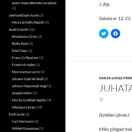
autor määratlemata (araabia)
J. Alp.
(1)
aserbaidžaani luule
(2)
Sakala nr 12, 21
Mirza Schaffy Wazeh
(2)
austria luule
(32)
C
C
l
l
Anastasius Grün
(2)
i
i
Betty Paoli
(3)
c
c
k
k
Emil Claar
(1)
t
t
o
o
Franz Grillparzer
(1)
s
s
h
h
Friedrich Halm
(1)
a
a
r
r
Hieronymus Lorm
(2)
e
e
SAKSA LUULE
,
FRIE
o
o
Johann Gabriel Seidl
(2)
n
n
JUHAT
Johann Nepomuk Vogl
(1)
T
F
w
a
Joseph Mohr
(1)
i
c
t
e
Moritz Gottlieb Saphir
(4)
t
b
e
o
Nikolaus Lenau
(14)
r
o
(
k
Eesti luule
(3)
(Schilleri järele.)
O
(
p
O
Carl Hermann
(2)
e
p
n
e
Mihkel Kampmaa
(1)
Miks põlgad mei