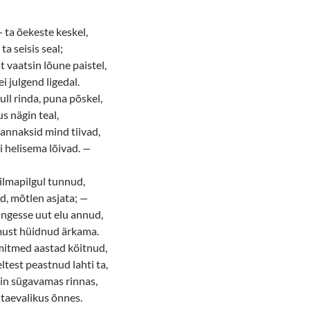
—
ta õekeste keskel,
ta seisis seal;
t vaatsin lõune paistel,
ei julgend ligedal.
ll rinda, puna põskel,
us nägin teal,
 kannaksid mind tiivad,
i helisema lõivad.
—
silmapilgul tunnud,
d, mõtlen asjata;
—
ingesse uut elu annud,
must hüidnud ärkama.
mitmed aastad köitnud,
ltest peastnud lahti ta,
sin sügavamas rinnas,
 taevalikus õnnes.