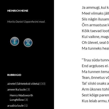
Ja ammugi, kui 
HEINRICH HEINE
Meel viimaks jäl
Siis nägin ilusa
Moritz Daniel Oppenheimi maal.
Õrn armastuse le
Kõik taevad loots
Kui vaikne, magu
Oh ülevel, seal 
Ma tunneks heali
“Truu süda tunn
End argduses ei
Ma tunnen tema p
RUBRIIGID
Tean, õnnetus võ
Tal’ siiski osaks
ainetel (lähteteksti viiteta)
(33)
Arm üksnes tohi
ameerika luule
(3)
Sest kõige parem
Henry Wadsworth
Longfellow
(3)
Kus leiab armu, t
araabia luule
(1)