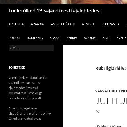
Otsi
Luuletõlked 19. sajandi eesti ajalehtedest
LIIGU SISU JUURDE
AMEERIKA
ARAABIA
ASERBAIDŽAANI
AUSTRIA
ESPERANTO
ROOTSI
RUMEENIA
SAKSA
SERBIA
SOOME
ŠOTI
ŠVEITS
Otsi:
SONETT.EE
Rubriigiarhiiv: 
Veebilehel avaldatakse 19.
sajandi eestikeelsetes
ajalehtedes ilmunud
SAKSA LUULE
,
FRIE
luuletõlkeid. Lehekülge
JUHTU
täiendatakse jooksvalt.
Ärakirjas järgitakse
algupärandit, erandina on w-
tähed asendatud v-ga.
(Schilleri järele.)