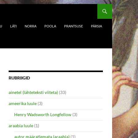
DU
LÄTI
NORRA
POOLA
PRANTSUSE
PÄRSIA
RUBRIIGID
ainetel (lähteteksti viiteta)
(33)
ameerika luule
(3)
Henry Wadsworth Longfellow
(3)
araabia luule
(1)
autor määratlemata (araabia)
(1)