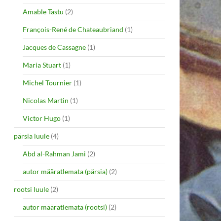
Amable Tastu
(2)
François-René de Chateaubriand
(1)
Jacques de Cassagne
(1)
Maria Stuart
(1)
Michel Tournier
(1)
Nicolas Martin
(1)
Victor Hugo
(1)
pärsia luule
(4)
Abd al-Rahman Jami
(2)
autor määratlemata (pärsia)
(2)
rootsi luule
(2)
autor määratlemata (rootsi)
(2)