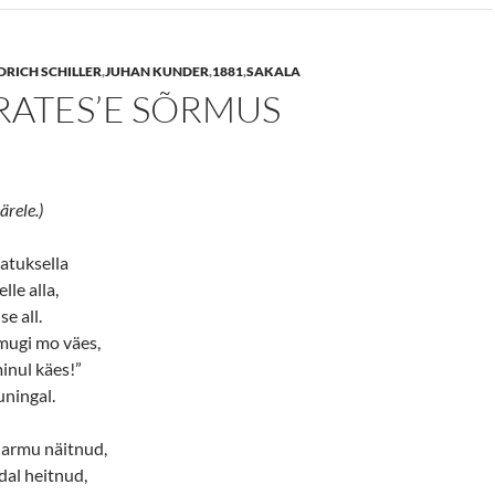
DRICH SCHILLER
,
JUHAN KUNDER
,
1881
,
SAKALA
RATES’E SÕRMUS
järele.)
atuksella
lle alla,
e all.
mugi mo väes,
inul käes!”
kuningal.
 armu näitnud,
dal heitnud,