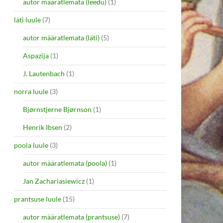
autor määratlemata (leedu)
(1)
läti luule
(7)
autor määratlemata (läti)
(5)
Aspazija
(1)
J. Lautenbach
(1)
norra luule
(3)
Bjørnstjerne Bjørnson
(1)
Henrik Ibsen
(2)
poola luule
(3)
autor määratlemata (poola)
(1)
Jan Zachariasiewicz
(1)
prantsuse luule
(15)
autor määratlemata (prantsuse)
(7)