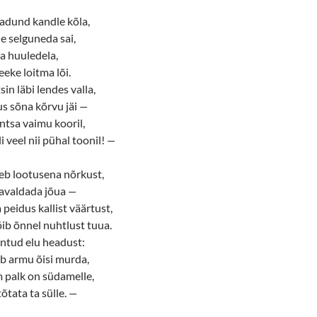
kadund kandle kõla,
le selguneda sai,
ma huuledela,
eke loitma lõi.
in läbi lendes valla,
s sõna kõrvu jäi
—
õntsa vaimu kooril,
 veel nii pühal toonil!
—
eb lootusena nõrkust,
 avaldada jõua
—
eidus kallist väärtust,
ib õnnel nuhtlust tuua.
 antud elu headust:
b armu õisi murda,
 palk on südamelle,
õtata ta sülle.
—