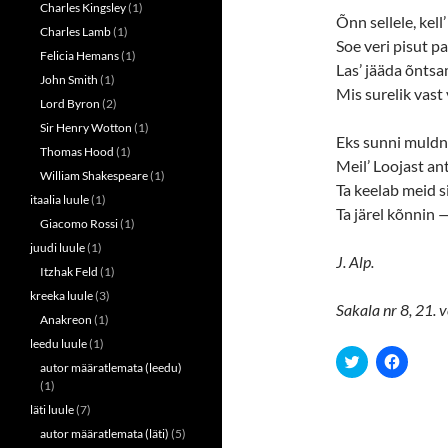
Charles Kingsley
(1)
Õnn sellele, kell’
Charles Lamb
(1)
Soe veri pisut p
Felicia Hemans
(1)
Las’ jääda õntsa
John Smith
(1)
Mis surelik vast
Lord Byron
(2)
Sir Henry Wotton
(1)
Eks sunni muldne
Thomas Hood
(1)
Meil’ Loojast a
William Shakespeare
(1)
Ta keelab meid s
itaalia luule
(1)
Ta järel kõnnin
Giacomo Rossi
(1)
juudi luule
(1)
J. Alp.
Itzhak Feld
(1)
kreeka luule
(3)
Sakala nr 8, 21. 
Anakreon
(1)
leedu luule
(1)
C
C
autor määratlemata (leedu)
l
l
i
i
(1)
c
c
läti luule
(7)
k
k
t
t
autor määratlemata (läti)
(5)
o
o