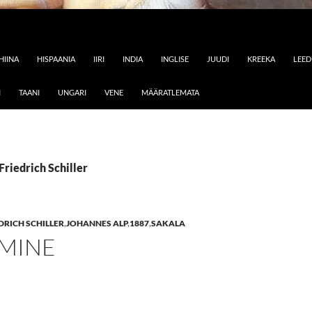
HIINA
HISPAANIA
IIRI
INDIA
INGLISE
JUUDI
KREEKA
LEE
I
TAANI
UNGARI
VENE
MÄÄRATLEMATA
Friedrich Schiller
DRICH SCHILLER
,
JOHANNES ALP
,
1887
,
SAKALA
MINE