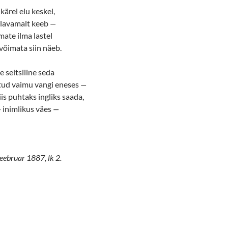
 kärel elu keskel,
alavamalt keeb
—
mate ilma lastel
 võimata siin näeb.
 seltsiline seda
ntud vaimu vangi eneses
—
iis puhtaks ingliks saada,
—
inimlikus väes
—
veebruar 1887, lk 2.