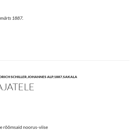
. märts 1887.
DRICH SCHILLER
,
JOHANNES ALP
,
1887
,
SAKALA
AJATELE
e rõõmsaid noorus-viise