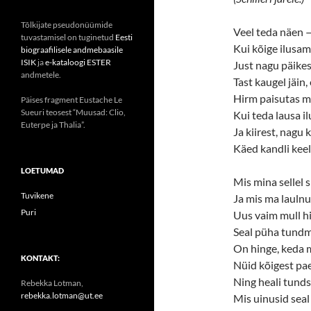
Tõlkijate pseudonüümide
Veel teda näen
tuvastamisel on tuginetud
Eesti
Kui kõige ilusam 
biograafilisele andmebaasile
ISIK
ja
e-kataloogi ESTER
Just nagu päikes
andmetele.
Tast kaugel jäin, 
Hirm paisutas mu
Päises fragment Eustache Le
Sueuri teosest “Muusad: Clio,
Kui teda lausa il
Euterpe ja Thalia”.
Ja kiirest, nagu
Käed kandli keel
LOETUMAD
Mis mina sellel 
Tuvikene
Ja mis ma laulnu
Puri
Uus vaim mull h
Seal püha tund
On hinge, keda 
KONTAKT:
Nüid kõigest pae
Ning heali tund
Rebekka Lotman,
rebekka.lotman@ut.ee
Mis uinusid seal