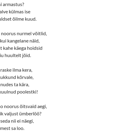
hi armastus?
talve külmas ise
uldset õilme kuud.
e noorus nurmel võitlid,
 kui kangelane näid,
t kahe käega hoidsid
u huultelt jõid.
 raske ilma kera,
 kukkund kõrvale,
nudes ta kära,
 kuulnud poolestki!
so noorus õitsvaid aegi,
ik valjust ümberlöö?
seda nii ei näegi,
imest sa loo.