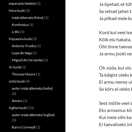
s
n
esperanto keelest
(1)
Ja õpetad, et tü
i
s
n
i
hiina luule
(3)
Sa seisad jahes 
n
n
e
n
määratlemata (hiina)
(1)
Ja pilkad meie k
w
e
w
w
Konfutsius
(1)
i
w
n
i
Li Bo
(1)
Kord kui veel is
d
n
o
d
hispaania luule
(3)
Kõik elu hakata,
w
o
Antonio Trueba
(1)
Üht õnne taevas
)
w
)
Lope de Vega
(1)
Ja armu jooki nei
Miguel de Cervantes
(1)
iiri luule
(1)
Oh süda, kui siis
Thomas Moore
(1)
Ta käigist oleks
india luule
(4)
Ei armu meres ui
autor määratlemata (india)
So kõrv ei oleks
(3)
Amaru
(1)
Sest mõtle veel 
inglise luule
(13)
Eks armastus kõ
autor määratlemata (inglise)
Kui meie silm ka 
(3)
Ei taevaliseks in
Barry Cornwall
(1)