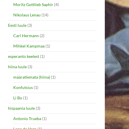
Moritz Gottlieb Saphir
(4)
Nikolaus Lenau
(14)
Eesti luule
(3)
Carl Hermann
(2)
Mihkel Kampmaa
(1)
esperanto keelest
(1)
hiina luule
(3)
määratlemata (hiina)
(1)
Konfutsius
(1)
Li Bo
(1)
hispaania luule
(3)
Antonio Trueba
(1)
Lope de Vega
(1)