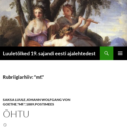
Otsi
Luuletõlked 19. sajandi eesti ajalehtedest
LIIGU
PEAME
SISU
JUURDE
Rubriigiarhiiv: “mf.”
SAKSA LUULE
,
JOHANN WOLFGANG VON
GOETHE
,
"MF."
,
1889
,
POSTIMEES
ÕHTU