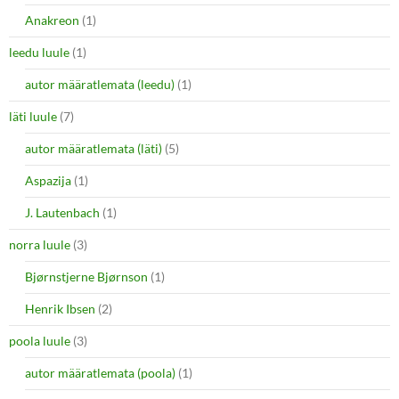
Anakreon
(1)
leedu luule
(1)
autor määratlemata (leedu)
(1)
läti luule
(7)
autor määratlemata (läti)
(5)
Aspazija
(1)
J. Lautenbach
(1)
norra luule
(3)
Bjørnstjerne Bjørnson
(1)
Henrik Ibsen
(2)
poola luule
(3)
autor määratlemata (poola)
(1)