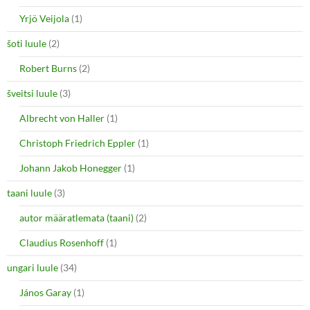
Yrjö Veijola
(1)
šoti luule
(2)
Robert Burns
(2)
šveitsi luule
(3)
Albrecht von Haller
(1)
Christoph Friedrich Eppler
(1)
Johann Jakob Honegger
(1)
taani luule
(3)
autor määratlemata (taani)
(2)
Claudius Rosenhoff
(1)
ungari luule
(34)
János Garay
(1)