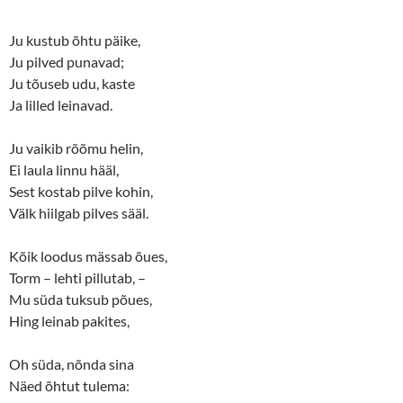
Ju kustub õhtu päike,
Ju pilved punavad;
Ju tõuseb udu, kaste
Ja lilled leinavad.
Ju vaikib rõõmu helin,
Ei laula linnu hääl,
Sest kostab pilve kohin,
Välk hiilgab pilves sääl.
Kõik loodus mässab õues,
Torm – lehti pillutab, –
Mu süda tuksub põues,
Hing leinab pakites,
Oh süda, nõnda sina
Näed õhtut tulema: