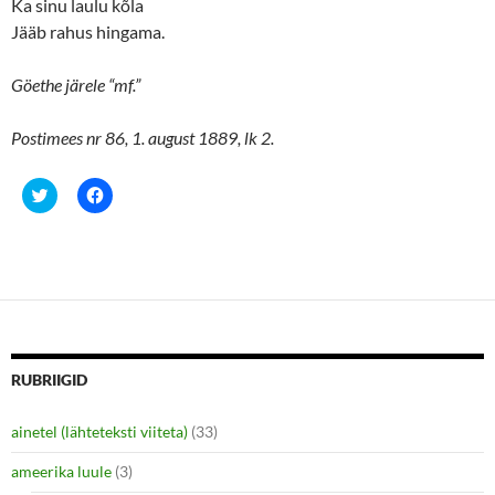
Ka sinu laulu kõla
Jääb rahus hingama.
Göethe järele “mf.”
Postimees nr 86, 1. august 1889, lk 2.
C
C
l
l
i
i
c
c
k
k
t
t
o
o
s
s
h
h
a
a
r
r
e
e
o
o
n
n
RUBRIIGID
T
F
w
a
i
c
ainetel (lähteteksti viiteta)
(33)
t
e
t
b
e
o
ameerika luule
(3)
r
o
(
k