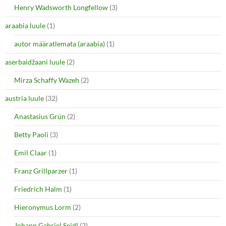
O
(
Henry Wadsworth Longfellow
(3)
p
O
e
p
araabia luule
n
(1)
e
s
n
i
s
autor määratlemata (araabia)
(1)
n
i
n
n
e
n
aserbaidžaani luule
(2)
w
e
w
w
i
w
Mirza Schaffy Wazeh
(2)
n
i
d
n
o
d
austria luule
(32)
w
o
)
w
Anastasius Grün
(2)
)
Betty Paoli
(3)
Emil Claar
(1)
Franz Grillparzer
(1)
Friedrich Halm
(1)
Hieronymus Lorm
(2)
Johann Gabriel Seidl
(2)