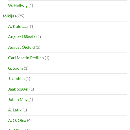
W. Hellwig
(1)
tõlkija
(699)
A. Kuldsaar
(1)
August Läänela
(1)
August Õieleid
(3)
Carl Martin Redlich
(1)
G. Soom
(1)
J. Umblia
(1)
Jaak Sõggel
(1)
Juhan Mey
(1)
A. Latik
(1)
A. O. Olea
(4)