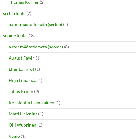
Thomas Körner
(2)
serbia luule
(2)
autor määratlemata (serbia)
(2)
soome luule
(18)
autor määratlemata (soome)
(8)
August Favén
(1)
Elias Lönnrot
(1)
Hilja Liinamaa
(1)
Julius Krohn
(2)
Konstantin Hämäläinen
(1)
Matti Helenius
(1)
Olli Wuorinen
(1)
Vainö
(1)