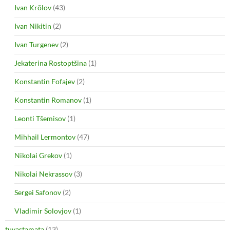
Ivan Krõlov
(43)
Ivan Nikitin
(2)
Ivan Turgenev
(2)
Jekaterina Rostoptšina
(1)
Konstantin Fofajev
(2)
Konstantin Romanov
(1)
Leonti Tšemisov
(1)
Mihhail Lermontov
(47)
Nikolai Grekov
(1)
Nikolai Nekrassov
(3)
Sergei Safonov
(2)
Vladimir Solovjov
(1)
tuvastamata
(13)